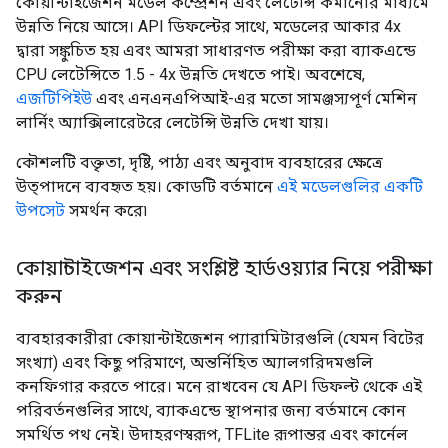
কোয়ান্টাইজেশন মডেল কম্প্রেশন এবং লেটেন্সি কমানোর মাধ্যমে
উন্নতি নিয়ে আসে। API ডিফল্টের সাথে, মডেলের আকার 4x
দ্বারা সঙ্কুচিত হয় এবং আমরা সাধারণত পরীক্ষা করা ব্যাকএন্ডে
CPU লেটেন্সিতে 1.5 - 4x উন্নতি দেখতে পাই। অবশেষে,
এজটিপিইউ
এবং এনএনএপিআই-এর মতো সামঞ্জস্যপূর্ণ মেশিন
লার্নিং অ্যাক্সিলারেটরে লেটেন্সি উন্নতি দেখা যায়।
কৌশলটি বক্তৃতা, দৃষ্টি, পাঠ্য এবং অনুবাদ ব্যবহারের ক্ষেত্রে
উত্পাদনে ব্যবহৃত হয়। কোডটি বর্তমানে
এই মডেলগুলির একটি
উপসেট
সমর্থন করে৷
কোয়ান্টাইজেশন এবং সংশ্লিষ্ট হার্ডওয়্যার নিয়ে পরীক্ষা
করুন
ব্যবহারকারীরা কোয়ান্টাইজেশন প্যারামিটারগুলি (যেমন বিটের
সংখ্যা) এবং কিছু পরিমাণে, অন্তর্নিহিত অ্যালগরিদমগুলি
কনফিগার করতে পারে। মনে রাখবেন যে API ডিফল্ট থেকে এই
পরিবর্তনগুলির সাথে, ব্যাকএন্ডে স্থাপনার জন্য বর্তমানে কোন
সমর্থিত পথ নেই। উদাহরণস্বরূপ, TFLite রূপান্তর এবং কার্নেল