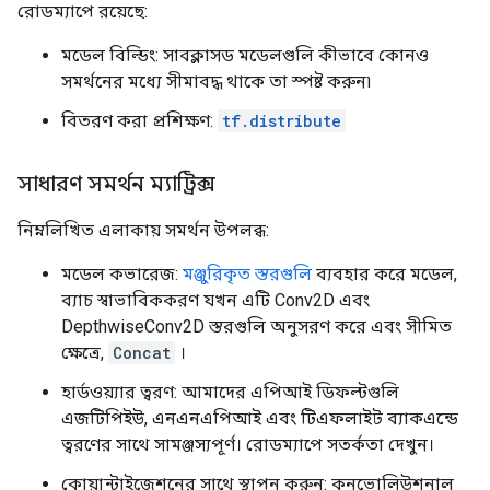
রোডম্যাপে রয়েছে:
মডেল বিল্ডিং: সাবক্লাসড মডেলগুলি কীভাবে কোনও
সমর্থনের মধ্যে সীমাবদ্ধ থাকে তা স্পষ্ট করুন৷
বিতরণ করা প্রশিক্ষণ:
tf.distribute
সাধারণ সমর্থন ম্যাট্রিক্স
নিম্নলিখিত এলাকায় সমর্থন উপলব্ধ:
মডেল কভারেজ:
মঞ্জুরিকৃত স্তরগুলি
ব্যবহার করে মডেল,
ব্যাচ স্বাভাবিককরণ যখন এটি Conv2D এবং
DepthwiseConv2D স্তরগুলি অনুসরণ করে এবং সীমিত
ক্ষেত্রে,
Concat
।
হার্ডওয়্যার ত্বরণ: আমাদের এপিআই ডিফল্টগুলি
এজটিপিইউ, এনএনএপিআই এবং টিএফলাইট ব্যাকএন্ডে
ত্বরণের সাথে সামঞ্জস্যপূর্ণ। রোডম্যাপে সতর্কতা দেখুন।
কোয়ান্টাইজেশনের সাথে স্থাপন করুন: কনভোলিউশনাল