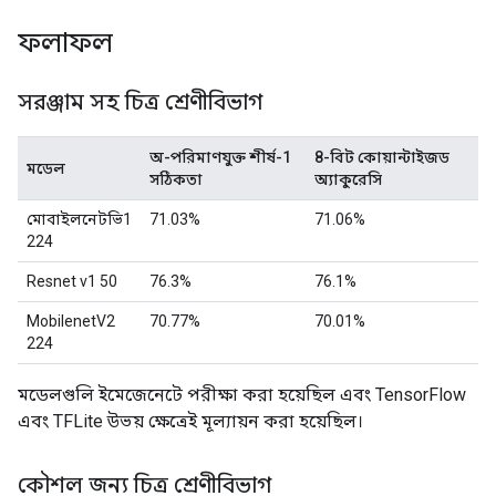
ফলাফল
সরঞ্জাম সহ চিত্র শ্রেণীবিভাগ
অ-পরিমাণযুক্ত শীর্ষ-1
8-বিট কোয়ান্টাইজড
মডেল
সঠিকতা
অ্যাকুরেসি
মোবাইলনেটভি1
71.03%
71.06%
224
Resnet v1 50
76.3%
76.1%
MobilenetV2
70.77%
70.01%
224
মডেলগুলি ইমেজেনেটে পরীক্ষা করা হয়েছিল এবং TensorFlow
এবং TFLite উভয় ক্ষেত্রেই মূল্যায়ন করা হয়েছিল।
কৌশল জন্য চিত্র শ্রেণীবিভাগ