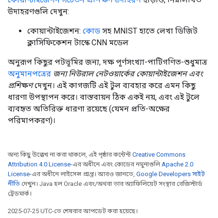
উদাহরণগুলি দেখুন:
কোয়ান্টাইজেশন:
কোড
সহ MNIST হাতে লেখা ডিজিট
ক্লাসিফিকেশন টাস্কে CNN মডেল
অনুরূপ কিছুর পটভূমির জন্য, দক্ষ পূর্ণসংখ্যা-পাটিগণিত-শুধুমাত্র
অনুমানপত্রের
জন্য নিউরাল নেটওয়ার্কের কোয়ান্টাইজেশন এবং
প্রশিক্ষণ
দেখুন। এই কাগজটি এই টুল ব্যবহার করে এমন কিছু
ধারণা উপস্থাপন করে। বাস্তবায়ন ঠিক একই নয়, এবং এই টুলে
ব্যবহৃত অতিরিক্ত ধারণা রয়েছে (যেমন প্রতি-অক্ষের
পরিমাপকরণ)।
অন্য কিছু উল্লেখ না করা থাকলে, এই পৃষ্ঠার কন্টেন্ট
Creative Commons
Attribution 4.0 License
-এর অধীনে এবং কোডের নমুনাগুলি
Apache 2.0
License
-এর অধীনে লাইসেন্স প্রাপ্ত। আরও জানতে,
Google Developers সাইট
নীতি
দেখুন। Java হল Oracle এবং/অথবা তার অ্যাফিলিয়েট সংস্থার রেজিস্টার্ড
ট্রেডমার্ক।
2025-07-25 UTC-তে শেষবার আপডেট করা হয়েছে।