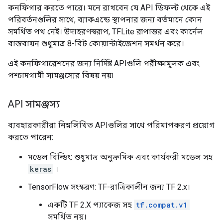
কনফিগার করতে পারে। মনে রাখবেন যে API ডিফল্ট থেকে এই
পরিবর্তনগুলির সাথে, ব্যাকএন্ডে স্থাপনার জন্য বর্তমানে কোন
সমর্থিত পথ নেই। উদাহরণস্বরূপ, TFLite রূপান্তর এবং কার্নেল
বাস্তবায়ন শুধুমাত্র 8-বিট কোয়ান্টাইজেশন সমর্থন করে।
এই কনফিগারেশনের জন্য নির্দিষ্ট APIগুলি পরীক্ষামূলক এবং
পশ্চাদগামী সামঞ্জস্যের বিষয় নয়৷
API সামঞ্জস্য
ব্যবহারকারীরা নিম্নলিখিত APIগুলির সাথে পরিমাপকরণ প্রয়োগ
করতে পারেন:
মডেল বিল্ডিং: শুধুমাত্র অনুক্রমিক এবং কার্যকরী মডেল সহ
keras
।
TensorFlow সংস্করণ: TF-রাত্রিকালীন জন্য TF 2.x।
একটি TF 2.X প্যাকেজ সহ
tf.compat.v1
সমর্থিত নয়।