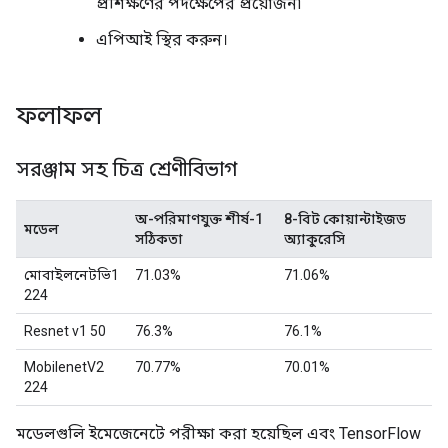
প্রশিক্ষণের পদক্ষেপের প্রয়োজন৷
এপিআই স্থির করুন।
ফলাফল
সরঞ্জাম সহ চিত্র শ্রেণীবিভাগ
অ-পরিমাণযুক্ত শীর্ষ-1
8-বিট কোয়ান্টাইজড
মডেল
সঠিকতা
অ্যাকুরেসি
মোবাইলনেটভি1
71.03%
71.06%
224
Resnet v1 50
76.3%
76.1%
MobilenetV2
70.77%
70.01%
224
মডেলগুলি ইমেজেনেটে পরীক্ষা করা হয়েছিল এবং TensorFlow