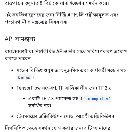
বাস্তবায়ন শুধুমাত্র 8-বিট কোয়ান্টাইজেশন সমর্থন করে।
এই কনফিগারেশনের জন্য নির্দিষ্ট APIগুলি পরীক্ষামূলক এবং
পশ্চাদগামী সামঞ্জস্যের বিষয় নয়৷
API সামঞ্জস্য
ব্যবহারকারীরা নিম্নলিখিত APIগুলির সাথে পরিমাপকরণ প্রয়োগ
করতে পারেন:
মডেল বিল্ডিং: শুধুমাত্র অনুক্রমিক এবং কার্যকরী মডেল সহ
keras
।
TensorFlow সংস্করণ: TF-রাত্রিকালীন জন্য TF 2.x।
একটি TF 2.X প্যাকেজ সহ
tf.compat.v1
সমর্থিত নয়।
টেনসরফ্লো এক্সিকিউশন মোড: আগ্রহী এক্সিকিউশন
নিম্নলিখিত ক্ষেত্রে সমর্থন যোগ করার জন্য এটি আমাদের