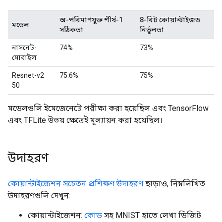
অ-পরিমাণযুক্ত শীর্ষ-1
8-বিট কোয়ান্টাইজড
মডেল
সঠিকতা
নির্ভুলতা
নাসনেট-
74%
73%
মোবাইল
Resnet-v2
75.6%
75%
50
মডেলগুলি ইমেজেনেটে পরীক্ষা করা হয়েছিল এবং TensorFlow
এবং TFLite উভয় ক্ষেত্রেই মূল্যায়ন করা হয়েছিল।
উদাহরণ
কোয়ান্টাইজেশন সচেতন প্রশিক্ষণ উদাহরণ
ছাড়াও, নিম্নলিখিত
উদাহরণগুলি দেখুন:
কোয়ান্টাইজেশন:
কোড
সহ MNIST হাতে লেখা ডিজিট