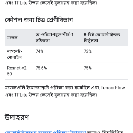
এবং TFLite উভয় ক্ষেত্রেই মূল্যায়ন করা হয়েছিল।
কৌশল জন্য চিত্র শ্রেণীবিভাগ
অ-পরিমাণযুক্ত শীর্ষ-1
8-বিট কোয়ান্টাইজড
মডেল
সঠিকতা
নির্ভুলতা
নাসনেট-
74%
73%
মোবাইল
Resnet-v2
75.6%
75%
50
মডেলগুলি ইমেজেনেটে পরীক্ষা করা হয়েছিল এবং TensorFlow
এবং TFLite উভয় ক্ষেত্রেই মূল্যায়ন করা হয়েছিল।
উদাহরণ
কোয়ান্টাইজেশন সচেতন প্রশিক্ষণ উদাহরণ
ছাড়াও, নিম্নলিখিত