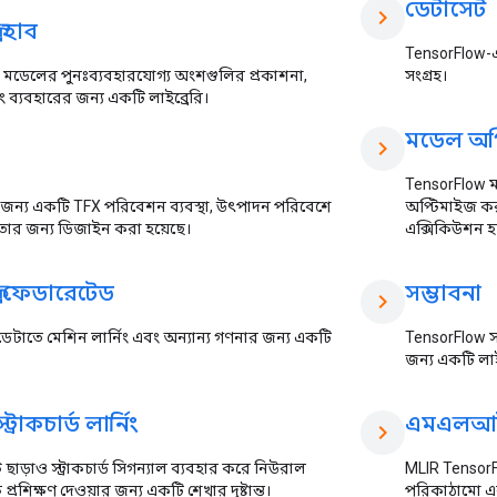
ডেটাসেট
chevron_right
ো হাব
TensorFlow-এর
িং মডেলের পুনঃব্যবহারযোগ্য অংশগুলির প্রকাশনা,
সংগ্রহ।
 ব্যবহারের জন্য একটি লাইব্রেরি।
মডেল অপ
chevron_right
TensorFlow 
ন্য একটি TFX পরিবেশন ব্যবস্থা, উৎপাদন পরিবেশে
অপ্টিমাইজ করা
মতার জন্য ডিজাইন করা হয়েছে।
এক্সিকিউশন হ
লো ফেডারেটেড
সম্ভাবনা
chevron_right
ত ডেটাতে মেশিন লার্নিং এবং অন্যান্য গণনার জন্য একটি
TensorFlow সম্
জন্য একটি লাই
্রাকচার্ড লার্নিং
এমএলআ
chevron_right
ছাড়াও স্ট্রাকচার্ড সিগন্যাল ব্যবহার করে নিউরাল
MLIR TensorF
প্রশিক্ষণ দেওয়ার জন্য একটি শেখার দৃষ্টান্ত।
পরিকাঠামো এ