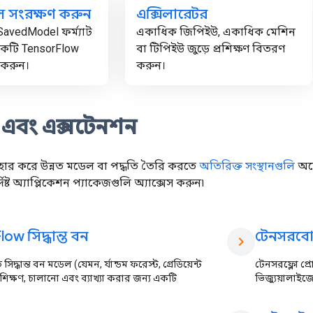
 সংরক্ষণ করুন
এক্সিলারেটর
SavedModel ফর্ম্যাট
একাধিক জিপিইউ, একাধিক মেশিন
একটি TensorFlow
বা টিপিইউ জুড়ে প্রশিক্ষণ বিতরণ
 করুন।
করুন।
ি এবং এক্সটেনশন
হার করে উন্নত মডেল বা পদ্ধতি তৈরি করতে
অতিরিক্ত সংস্থানগুলি
অন্
ষ্ট অ্যাপ্লিকেশন প্যাকেজগুলি অ্যাক্সেস করুন৷
low সিদ্ধান্ত বন
টেনসরবোর
chevron_right
িদ্ধান্ত বন মডেল (যেমন, র্যান্ডম ফরেস্ট, গ্রেডিয়েন্ট
টেনসরফ্লো প্র
 প্রশিক্ষণ, চালানো এবং ব্যাখ্যা করার জন্য একটি
ভিজ্যুয়ালাইজ