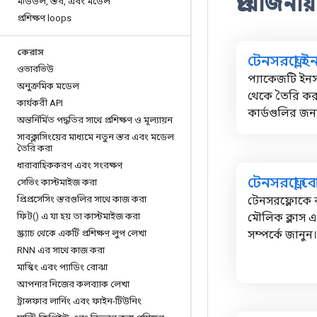
প্রয়োজনী
মডিউল
,
স্তর
,
এবং মডেল
প্রশিক্ষণ loops
কেরাস
টেনসরফ্লো ই
ওভারভিউ
প্যাকেজটি ইন
অনুক্রমিক মডেল
থেকে তৈরি কর
কার্যকরী API
কার্ডগুলির জন্
অন্তর্নির্মিত পদ্ধতির সাথে প্রশিক্ষণ ও মূল্যায়ন
সাবক্লাসিংয়ের মাধ্যমে নতুন স্তর এবং মডেল
তৈরি করা
ধারাবাহিককরণ এবং সংরক্ষণ
টেনসরফ্লো ব
সেভিং কাস্টমাইজ করা
প্রিপ্রসেসিং স্তরগুলির সাথে কাজ করা
টেনসরফ্লোকে
ফিট() এ যা হয় তা কাস্টমাইজ করা
মৌলিক ক্লাস এব
স্ক্র্যাচ থেকে একটি প্রশিক্ষণ লুপ লেখা
সম্পর্কে জানুন।
RNN এর সাথে কাজ করা
মাস্কিং এবং প্যাডিং বোঝা
আপনার নিজের কলব্যাক লেখা
ট্রান্সফার লার্নিং এবং ফাইন-টিউনিং