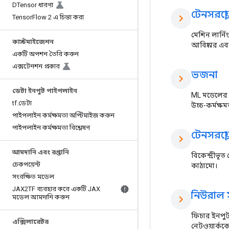
DTensor ধারণা
টেনসরফ্ল
chevron_right
Tensor
Flow 2 এ চিন্তা করা
মেশিন লার্ন
কাস্টমাইজেশন
আবিষ্কার এবং
একটি অপশন তৈরি করুন
এক্সটেনশন প্রকার
ভজনা
chevron_right
ডেটা ইনপুট পাইপলাইন
ML মডেলের জ
tf
.
ডেটা
উচ্চ-কর্মক্ষ
পাইপলাইন কর্মক্ষমতা অপ্টিমাইজ করুন
পাইপলাইন কর্মক্ষমতা বিশ্লেষণ
টেনসরফ্
chevron_right
আমদানি এবং রপ্তানি
বিকেন্দ্রীভূ
চেকপয়েন্ট
কাঠামো।
সংরক্ষিত মডেল
JAX2TF ব্যবহার করে একটি JAX
নিউরাল স্ট
মডেল আমদানি করুন
chevron_right
ফিচার ইনপুট 
এক্সিলারেটর
নেটওয়ার্ককে 