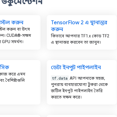
য় ডকুমেন্টেশন
নস্টল করুন
Tensor
Flow 2 এ স্থানান্তর
করুন
স্টল করুন বা উৎস
ুন। CUDA®-সক্ষম
কিভাবে আপনার TF1.x কোড TF2
য GPU সমর্থন।
এ স্থানান্তর করবেন তা জানুন।
েসিক
ডেটা ইনপুট পাইপলাইন
 কাজ করে এমন
tf.data
API আপনাকে সহজ,
ং বৈশিষ্ট্যগুলি
পুনরায় ব্যবহারযোগ্য টুকরা থেকে
জটিল ইনপুট পাইপলাইন তৈরি
করতে সক্ষম করে।