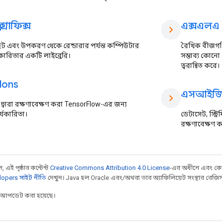
গ্রাফিক্স
এক্সএলএ
chevron_right
াইট এবং উপকরণ থেকে রেন্ডারার পর্যন্ত কম্পিউটার
রৈখিক বীজগণি
্যকারিতার একটি লাইব্রেরি।
সম্ভাব্য কোন
ত্বরান্বিত করে।
dons
এসআইজ
chevron_right
দ্বারা রক্ষণাবেক্ষণ করা TensorFlow-এর জন্য
্যকারিতা।
ডেটাসেট, স্ট্র
রক্ষণাবেক্ষণ ক
 এই পৃষ্ঠার কন্টেন্ট
Creative Commons Attribution 4.0 License
-এর অধীনে এবং কো
opers সাইট নীতি
দেখুন। Java হল Oracle এবং/অথবা তার অ্যাফিলিয়েট সংস্থার রেজিস্টার
র আপডেট করা হয়েছে।