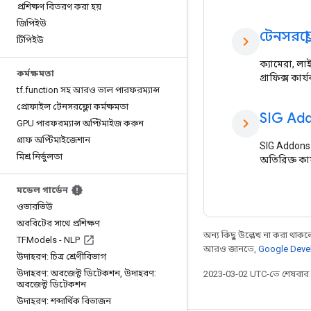
প্রশিক্ষণ বিতরণ করা হয়
জিপিইউ
টেনসরফ্লো 
chevron_right
টিপিইউ
ক্যামেরা, ল
কর্মক্ষমতা
গ্রাফিক্স কার
tf
.
function সহ আরও ভাল পারফরম্যান্স
প্রোফাইল টেনসরফ্লো কর্মক্ষমতা
SIG Ad
chevron_right
GPU পারফরম্যান্স অপ্টিমাইজ করুন
গ্রাফ অপ্টিমাইজেশান
SIG Addons 
মিশ্র নির্ভুলতা
অতিরিক্ত কার
মডেল গার্ডেন
ওভারভিউ
অরবিটের সাথে প্রশিক্ষণ
অন্য কিছু উল্লেখ না করা থাকলে,
TFModels - NLP
আরও জানতে,
Google Devel
উদাহরণ: চিত্র শ্রেণীবিভাগ
উদাহরণ: অবজেক্ট ডিটেকশন
,
উদাহরণ:
2023-03-02 UTC-তে শেষবা
অবজেক্ট ডিটেকশন
উদাহরণ: শব্দার্থিক বিভাজন