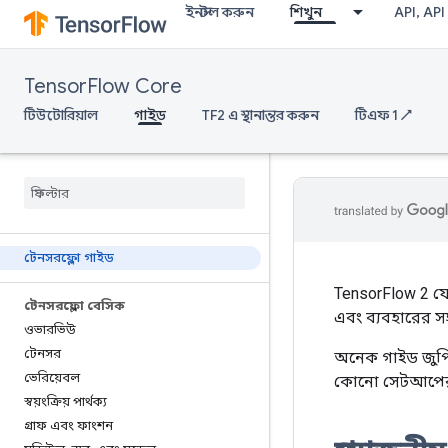
ইনস্টল করুন
শিখুন
API, API
TensorFlow Core
টিউটোরিয়াল
গাইড
TF2 এ স্থানান্তর করুন
টিএফ 1 ↗
টেনসরফ্লো গাইড
TensorFlow 2 যে
টেনসরফ্লো বেসিক
এবং ব্যবহারের
ওভারভিউ
টেনসর
অনেক গাইড জুপি
ভেরিয়েবল
কোনো সেটআপের প
স্বয়ংক্রিয় পার্থক্য
গ্রাফ এবং ফাংশন