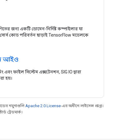
তের জন্য একটি ডোমেন-নির্দিষ্ট কম্পাইলার যা
ো সোর্স কোড পরিবর্তন ছাড়াই TensorFlow মডেলকে
ি আইও
িমিং এবং ফাইল সিস্টেম এক্সটেনশন, SIG IO দ্বারা
রা হয়।
ডের নমুনাগুলি
Apache 2.0 License
-এর অধীনে লাইসেন্স প্রাপ্ত।
্ড ট্রেডমার্ক।