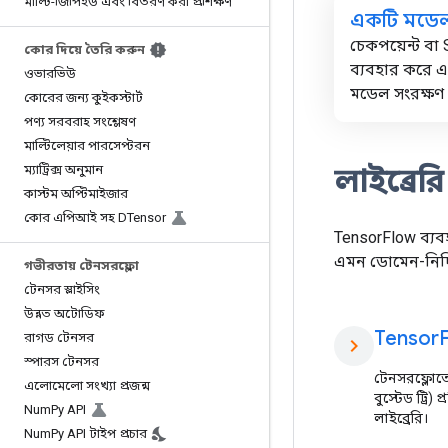
মাল্টি-জিপিইউ এবং বিতরণ করা প্রশিক্ষণ
একটি মডেল
চেকপয়েন্ট বা 
কোর দিয়ে তৈরি করুন
ব্যবহার করে 
ওভারভিউ
মডেল সংরক্ষণ
কোরের জন্য কুইকস্টার্ট
পণ্য সরবরাহ সংশ্লেষণ
মাল্টিলেয়ার পারসেপ্টরন
ম্যাট্রিক্স অনুমান
লাইব্রের
কাস্টম অপ্টিমাইজার
কোর এপিআই সহ DTensor
TensorFlow ব্যব
এমন ডোমেন-নির্দি
গভীরতায় টেনসরফ্লো
টেনসর স্লাইসিং
উন্নত অটোডিফ
Tensor
F
রাগড টেনসর
chevron_right
স্পারস টেনসর
টেনসরফ্লোতে স
এলোমেলো সংখ্যা প্রজন্ম
বুস্টেড ট্রি)
Num
Py API
লাইব্রেরি।
Num
Py API টাইপ প্রচার