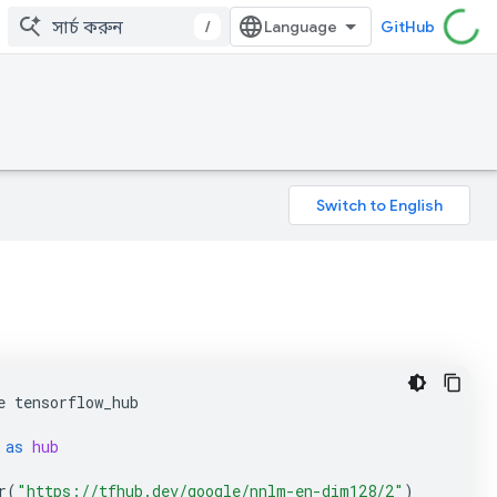
/
GitHub
e
tensorflow_hub
as
hub
r
(
"https://tfhub.dev/google/nnlm-en-dim128/2"
)