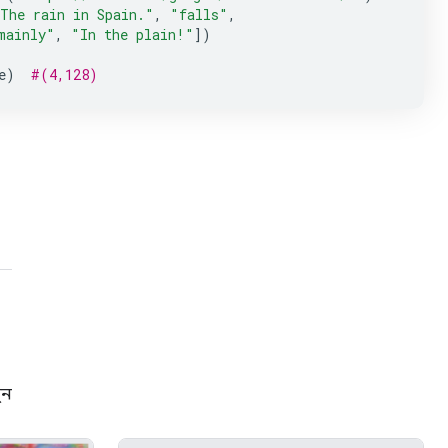
The rain in Spain."
,
"falls"
,
mainly"
,
"In the plain!"
])
e
)
#(4,128)
ুন