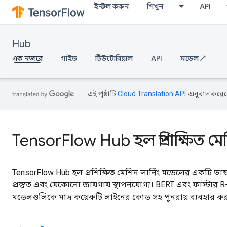
ইনস্টল করুন
শিখুন
API
Hub
এক নজরে
গাইড
টিউটোরিয়াল
API
মডেল ↗
এই পৃষ্ঠাটি
Cloud Translation API
অনুবাদ করেছ
TensorFlow Hub হল প্রশিক্ষিত মে
TensorFlow Hub হল প্রশিক্ষিত মেশিন লার্নিং মডেলের একটি ভান্
প্রস্তুত এবং যেকোনো জায়গায় স্থাপনযোগ্য। BERT এবং ফাস্টার 
মডেলগুলিকে মাত্র কয়েকটি লাইনের কোড সহ পুনরায় ব্যবহার কর