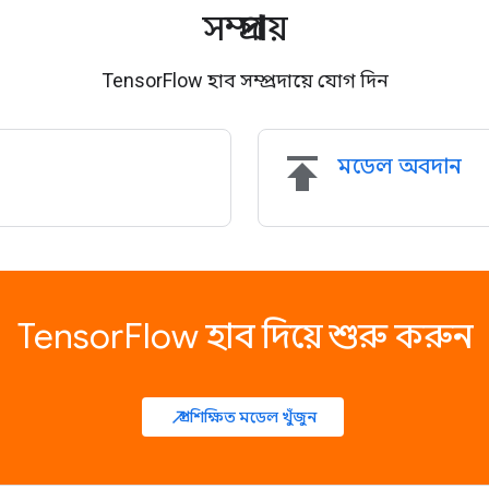
সম্প্রদায়
TensorFlow হাব সম্প্রদায়ে যোগ দিন
publish
মডেল অবদান
TensorFlow হাব দিয়ে শুরু করুন
প্রশিক্ষিত মডেল খুঁজুন
north_east