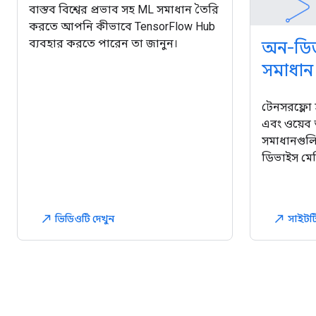
বাস্তব বিশ্বের প্রভাব সহ ML সমাধান তৈরি
করতে আপনি কীভাবে TensorFlow Hub
ব্যবহার করতে পারেন তা জানুন।
অন-ডি
সমাধান
টেনসরফ্লো
এবং ওয়েব 
সমাধানগুল
ডিভাইস মেশি
ভিডিওটি দেখুন
সাইটটি
north_east
north_east