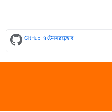
GitHub-এ টেনসরফ্লো হাব