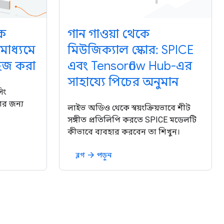
কে
গান গাওয়া থেকে
 মাধ্যমে
মিউজিক্যাল স্কোর: SPICE
হজ করা
এবং Tensorflow Hub-এর
সাহায্যে পিচের অনুমান
িং
ার জন্য
লাইভ অডিও থেকে স্বয়ংক্রিয়ভাবে শীট
সঙ্গীত প্রতিলিপি করতে SPICE মডেলটি
কীভাবে ব্যবহার করবেন তা শিখুন।
ব্লগ
পড়ুন
arrow_forward