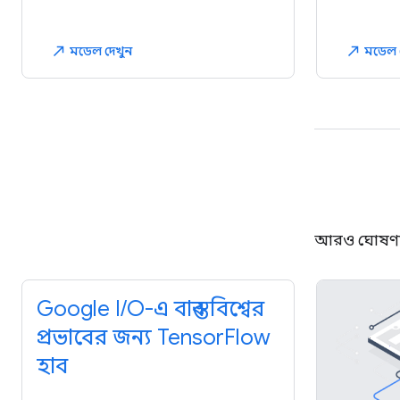
মডেল দেখুন
মডেল 
north_east
north_east
আরও ঘোষণা
Google I/O-এ বাস্তব বিশ্বের
প্রভাবের জন্য TensorFlow
হাব