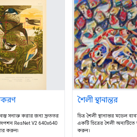
াক্তকরণ
শৈলী স্থানান্তর
স্তু সনাক্ত করার জন্য দ্রুততর
চিত্র শৈলী স্থানান্তর মডেল ব্
েপশন ResNet V2 640x640
একটি চিত্রের শৈলী অন্যটিতে স্
ার করুন৷
করুন।