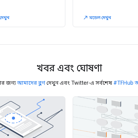
দেখুন
মডেল দেখুন
north_east
খবর এবং ঘোষণা
র জন্য
আমাদের ব্লগ
দেখুন এবং Twitter-এ সর্বশেষ
#TFHub 