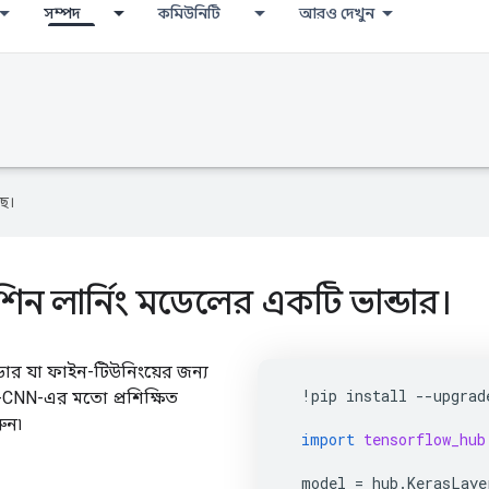
সম্পদ
কমিউনিটি
আরও দেখুন
ে।
শিন লার্নিং মডেলের একটি ভান্ডার।
ডার যা ফাইন-টিউনিংয়ের জন্য
!
pip
install
--
upgrad
R-CNN-এর মতো প্রশিক্ষিত
ুন৷
import
tensorflow_hub
model
=
hub
.
KerasLaye