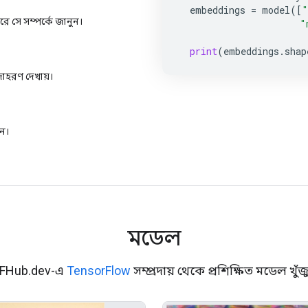
embeddings
=
model
([
"
 সে সম্পর্কে জানুন।
"
print
(
embeddings
.
shap
দাহরণ দেখায়।
ুন।
মডেল
FHub.dev-এ
TensorFlow
সম্প্রদায় থেকে প্রশিক্ষিত মডেল খুঁজ