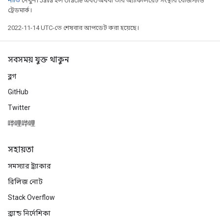
নীতি
দেখুন। Java হল Oracle এবং/অথবা তার অ্যাফিলিয়েট সংস্থার রেজিস্টার্ড
ট্রেডমার্ক।
2022-11-14 UTC-তে শেষবার আপডেট করা হয়েছে।
সবসময় যুক্ত থাকুন
ব্লগ
GitHub
Twitter
哔哩哔哩
সহায়তা
সমস্যার ট্র্যাকার
রিলিজ নোট
Stack Overflow
ব্র্যান্ড নির্দেশিকা