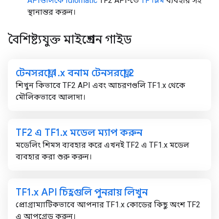
APIগুলিকে Idiomatic
TF2 API-তে
TF স্লিম
ব্যবহার সহ
স্থানান্তর করুন।
বৈশিষ্ট্যযুক্ত মাইগ্রেশন গাইড
টেনসরফ্লো 1
.
x বনাম টেনসরফ্লো 2
শিখুন কিভাবে TF2 API এবং আচরণগুলি TF1.x থেকে
মৌলিকভাবে আলাদা।
TF2 এ TF1
.
x মডেল ম্যাপ করুন
মডেলিং শিমস ব্যবহার করে এখনই TF2 এ TF1.x মডেল
ব্যবহার করা শুরু করুন।
TF1
.
x API চিহ্নগুলি পুনরায় লিখুন
প্রোগ্রাম্যাটিকভাবে আপনার TF1.x কোডের কিছু অংশ TF2
এ আপগ্রেড করুন।