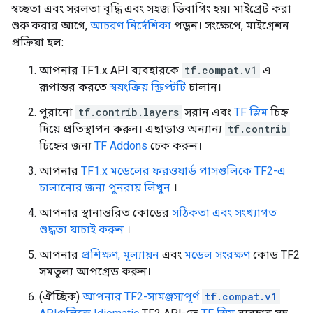
স্বচ্ছতা এবং সরলতা বৃদ্ধি এবং সহজ ডিবাগিং হয়। মাইগ্রেট করা
শুরু করার আগে,
আচরণ নির্দেশিকা
পড়ুন। সংক্ষেপে, মাইগ্রেশন
প্রক্রিয়া হল:
আপনার TF1.x API ব্যবহারকে
tf.compat.v1
এ
রূপান্তর করতে
স্বয়ংক্রিয় স্ক্রিপ্টটি
চালান।
পুরানো
tf.contrib.layers
সরান এবং
TF স্লিম
চিহ্ন
দিয়ে প্রতিস্থাপন করুন। এছাড়াও অন্যান্য
tf.contrib
চিহ্নের জন্য
TF Addons
চেক করুন।
আপনার
TF1.x মডেলের ফরওয়ার্ড পাসগুলিকে TF2-এ
চালানোর জন্য পুনরায় লিখুন
।
আপনার স্থানান্তরিত কোডের
সঠিকতা এবং সংখ্যাগত
শুদ্ধতা যাচাই করুন
।
আপনার
প্রশিক্ষণ, মূল্যায়ন
এবং
মডেল সংরক্ষণ
কোড TF2
সমতুল্য আপগ্রেড করুন।
(ঐচ্ছিক)
আপনার TF2-সামঞ্জস্যপূর্ণ
tf.compat.v1