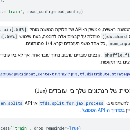
it
=
'train'
,
read_config
=
read_config
)
train[:50%]
ds.shard()
מוחלת על קבצים אלה. לדוגמה, בעת שימוש
n[:50%]
num_inpu
, כל אחד משני העובדים יקרא 1/4 מהנתונים.
shuffle_fi
, קבצים עוברים ערבוב בתוך עובד אחד, אך לא בין עובדי
ם בין תקופות.
tf.distribute.Strateg
, ניתן ליצור את
input_context
באופן אוטומט
ת של הנתונים שלך בין עובדים (Jax)
tfds.split_for_jax_process
או
ven_splits
ין
במדריך ה-API המפוצל
.
ocess
(
'train'
,
drop_remainder
=
True
)