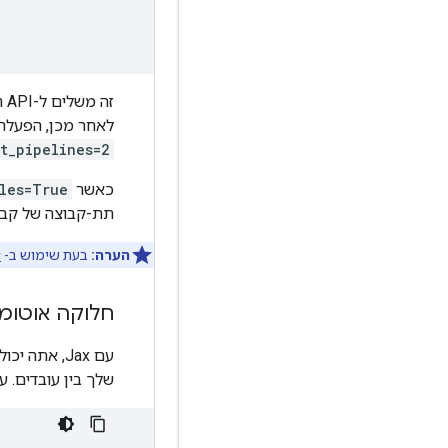
זה משלים ל-API המשנה. ראשית, ממשק ה-API של חלוקת המשנה מוחל:
לאחר מכן, הפעלה
t_pipelines=2
כאשר
les=True
תת-קבוצה של קבצי
הערה:
בעת שימוש ב-
y
חלוקה אוטומטי
עם Jax, אתה יכול להשתמש ב-
שלך בין עובדים. עי