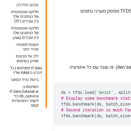
ערבוב והדרכה
מסמך זה מספק עצות ביצועים ספציפיות ל-TensorFlow Datasets (TFDS). שים לב ש-TFDS מספק מערכי נתונים
חלוקה אוטומטית
של הנתונים שלך
בין עובדים (TF)
חלוקה אוטומטית
של הנתונים שלך
בין עובדים (Jax)
פענוח תמונות
מהיר יותר
דלג על תכונות
שאינן בשימוש
כדי לנרמל את התוצאות (למשל 100 iter/sec -> 3200 ex/sec). זה עובד עם כל איטרציה
tf.data משתמש בכל
זיכרון ה-RAM שלי!
ביטול גודל המאגר
השתמש ב-
tf.data.Dataset.w
ds
=
tfds
.
load
(
'mnist'
,
split
ith_options כדי
# Display some benchmark stat
לעצור התנהגויות
tfds
.
benchmark
(
ds
,
batch_size
קסם
# Second iteration is much fa
tfds
.
benchmark
(
ds
,
batch_size