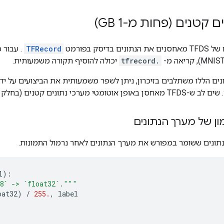
 קטנים (פחות מ-1 GB)
דיסק בפורמט
TFRecord
. עבור 
 קריאה מ-
.tfrecord
יכולה להוסיף תקורה משמעותית.
ים הללו משתלבים בזיכרון, ניתן לשפר משמעותית את הביצועים על יד
נתונים קטנים (בחלק הבא יש את הפרטים).
ן של מערך הנתונים
 נתונים ששומר במפורש את מערך הנתונים לאחר נרמול התמונות.
l
):
8` -> `float32`."""
oat32
)
/
255.
,
label