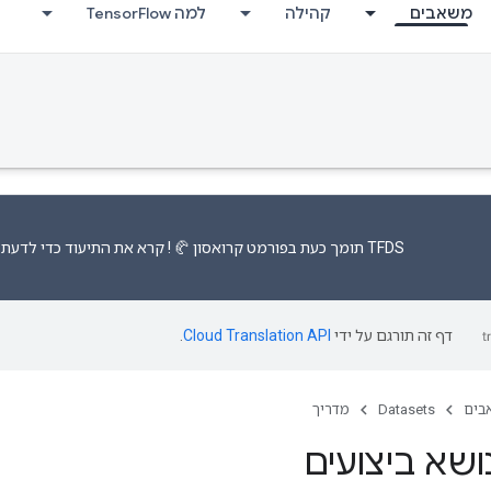
משאבים
קהילה
למה TensorFlow
TFDS תומך כעת
בפורמט קרואסון 🥐
! קרא את
התיעוד
כדי לדעת י
דף זה תורגם על ידי
Cloud Translation API
.
בים
Datasets
מדריך
ושא ביצועים