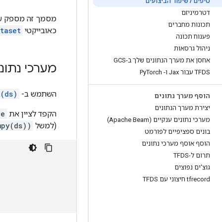
טיפים לשיפור הביצועים
דטרמיניזם
תכונות מחברים
כאובייקטי
taset
פענוח תכונה
ניהול גרסאות
אחסן את מערך הנתונים שלך ב-GCS
מערכי נתונ
TFDS עבור Jax ו- Py
Torch
השתמש ב-
k(ds)
הוסף מערך נתונים
יצירת מערך הנתונים
הקפד לציין את
e=
מערכי נתונים ענקיים (Apache Beam)
(למשל
mpy(ds))
בונים ספציפיים לפורמט
הוסף אוסף מערכי נתונים
תרום ל-TFDS
גוצ'ים נפוצים
tfrecord חיצוני עם TFDS