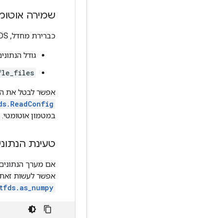
שמירה אוטומ
כברירת מחדל, TFDS מטמון אוטומטי (עם
גודל הנתונים 
fle_files
אפשר לבטל את הה
ds.ReadConfig
במטמון אוטומטי.
טעינת הנתוני
אפשר לעשות זאת 
tfds.as_numpy