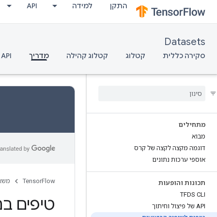
התקן
למידה
API
Datasets
סקירה כללית
קטלוג
קטלוג קהילה
מדריך
API
מתחילים
מבוא
דוגמה מקצה לקצה של קרס
אוספי ערכות נתונים
TensorFlow
משא
תכונות והופעות
TFDS CLI
טיפים בנ
API של פיצול וחיתוך