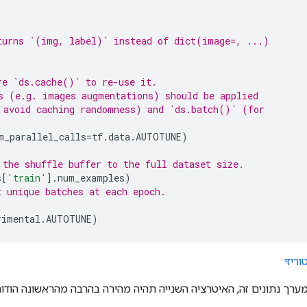
turns `(img, label)` instead of dict(image=, ...)
re `ds.cache()` to re-use it.
s (e.g. images augmentations) should be applied
 avoid caching randomness) and `ds.batch()` (for
m_parallel_calls
=
tf
.
data
.
AUTOTUNE
)
 the shuffle buffer to the full dataset size.
s
[
'train'
]
.
num_examples
)
t unique batches at each epoch.
rimental
.
AUTOTUNE
)
ערך נתונים זה, האיטרציה השנייה תהיה מהירה בהרבה מהראשונה הודו