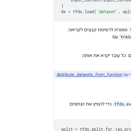
)
ds
=
tfds
.
load
(
'dataset'
,
spl
מומרת לרשימת קבצים לקריאה.
trai
עם
ם. כל עובד יקרא את אותה
י עם
distribute_datasets_from_function
tfds.e
API כדי להפיץ את הנתונים
split
=
tfds
.
split_for_jax_pr