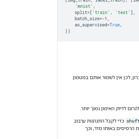
'mnist'
,
split
=
[
'train'
,
'test'
],
batch_size
=-
1
,
as_supervised
=
True
,
))
ן, לכן אין לשמור אותם במטמון.
רום לדיוק האימון נמוך יותר.
shuf
כדי לקבל התנהגות ערבוב
 הרסיסים באותו סדר, וכך