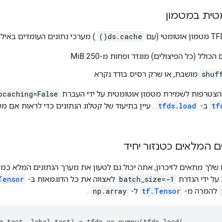
טית במטמון
ds.cache()
) מערכי נתונים העומדים באילו
הכולל (כל הפיצולים) מוגדר ופחות מ-250 MiB
shuf
מושבת, או שרק רסיס בודד נקרא
צטרפות לשמירת מטמון אוטומטית על ידי העברת
ocaching=False
tf
ב-
tfds.load
. עיין בתיעוד של קטלוג הנתונים כדי לראות אם 
ם המלאים כטנזור יחיד
על ידי הגדרת
batch_size=-1
לאצווה את כל הדוגמאות ב-
Tensor
להמרה מ-
tf.Tensor
ל-
np.array
.
g_test
,
label_test
)
=
tfds
.
as_numpy
(
tfds
.
load
(