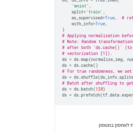
'mnist'
,
split
=
'train'
,
as_supervised
=
True
,
# re
with_info
=
True
,
)
# Applying normalization befo
# Note: Random transformation
# after both `ds.cache()` (to
# vectorization [1]).
ds
=
ds
.
map
(
normalize_img
,
nu
ds
=
ds
.
cache
()
# For true randomness, we set
ds
=
ds
.
shuffle
(
ds_info
.
split
# Batch after shuffling to ge
ds
=
ds
.
batch
(
128
)
ds
=
ds
.
prefetch
(
tf
.
data
.
expe
ת לאחסון במטמון.