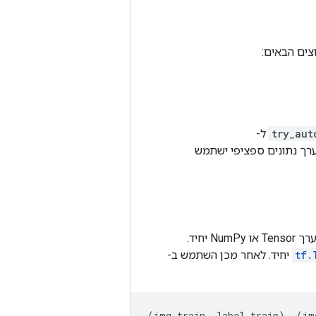
צים הבאים:
try_aut
ל-
מערך נתונים ספציפי ישתמש
אם מערך הנתונים שלך מתאים לזיכרון, אתה יכול גם לטעון את מערך הנתונים המלא כמערך Tensor או NumPy יחיד.
tf.
יחיד. לאחר מכן השתמש ב-
(
img_train
,
label_train
),
(
im