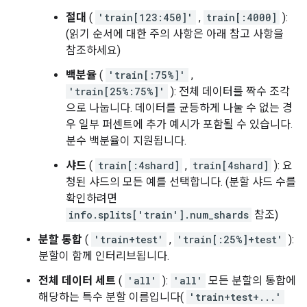
절대
(
'train[123:450]'
,
train[:4000]
):
(읽기 순서에 대한 주의 사항은 아래 참고 사항을
참조하세요)
백분율
(
'train[:75%]'
,
'train[25%:75%]'
): 전체 데이터를 짝수 조각
으로 나눕니다. 데이터를 균등하게 나눌 수 없는 경
우 일부 퍼센트에 추가 예시가 포함될 수 있습니다.
분수 백분율이 지원됩니다.
샤드
(
train[:4shard]
,
train[4shard]
): 요
청된 샤드의 모든 예를 선택합니다. (분할 샤드 수를
확인하려면
info.splits['train'].num_shards
참조)
분할 통합
(
'train+test'
,
'train[:25%]+test'
):
분할이 함께 인터리브됩니다.
전체 데이터 세트
(
'all'
):
'all'
모든 분할의 통합에
해당하는 특수 분할 이름입니다(
'train+test+...'