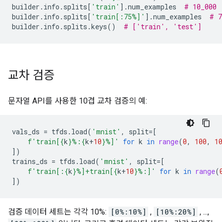
builder
.
info
.
splits
[
'train'
]
.
num_examples
# 10_000
builder
.
info
.
splits
[
'train[:75%]'
]
.
num_examples
# 7
builder
.
info
.
splits
.
keys
()
# ['train', 'test']
교차 검증
문자열 API를 사용한 10겹 교차 검증의 예:
vals_ds
=
tfds
.
load
(
'mnist'
,
split
=
[
f
'train[
{
k
}
%:
{
k
+
10
}
%]'
for
k
in
range
(
0
,
100
,
1
])
trains_ds
=
tfds
.
load
(
'mnist'
,
split
=
[
f
'train[:
{
k
}
%]+train[
{
k
+
10
}
%:]'
for
k
in
range
(
])
검증 데이터 세트는 각각 10%:
[0%:10%]
,
[10%:20%]
, ...,