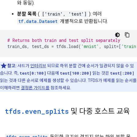
와 동일).
분할 목록
(
['train', 'test']
): 여러
tf.data.Dataset
개별적으로 반환됩니다.
# Returns both train and test split separately
train_ds
,
test_ds
=
tfds
.
load
(
'mnist'
,
split
=
[
'train
참고:
샤드가
인터리브
되므로 하위 분할 간에 순서가 일관되지 않을 수 있
습니다. 즉,
test[0:100]
다음에
test[100:200]
읽는 것은
test[:200]
읽는 것과 다른 순서로 예제를 생성할 수 있습니다. TFDS가 예제를 읽는 순서를
이해하려면
결정론 가이드를
참조하세요.
tfds
.
even
_
splits
및 다중 호스트 교육
tfds.even_splits
동일한 크기의 겹치지 않는 하위 분할 목