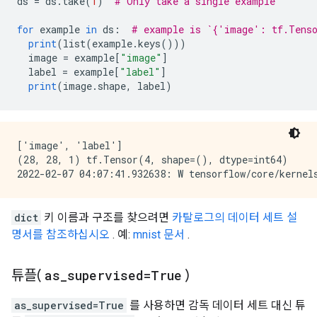
ds 
=
 ds
.
take
(
1
)
# Only take a single example
for
 example 
in
 ds
:
# example is `{'image': tf.Tens
print
(
list
(
example
.
keys
()))
  image 
=
 example
[
"image"
]
  label 
=
 example
[
"label"
]
print
(
image
.
shape
,
 label
)
['image', 'label']

(28, 28, 1) tf.Tensor(4, shape=(), dtype=int64)

dict
키 이름과 구조를 찾으려면
카탈로그의 데이터 세트 설
명서를 참조하십시오
. 예:
mnist 문서
.
튜플(
as
_
supervised=True
)
as_supervised=True
를 사용하면 감독 데이터 세트 대신 튜