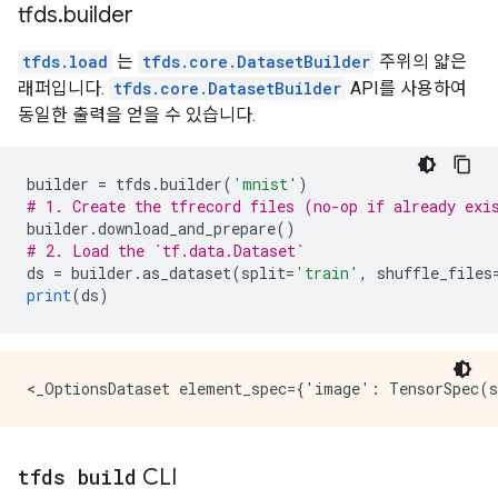
tfds
.
builder
tfds.load
는
tfds.core.DatasetBuilder
주위의 얇은
래퍼입니다.
tfds.core.DatasetBuilder
API를 사용하여
동일한 출력을 얻을 수 있습니다.
builder 
=
 tfds
.
builder
(
'mnist'
)
# 1. Create the tfrecord files (no-op if already exi
builder
.
download_and_prepare
()
# 2. Load the `tf.data.Dataset`
ds 
=
 builder
.
as_dataset
(
split
=
'train'
,
 shuffle_files
print
(
ds
)
tfds build
CLI