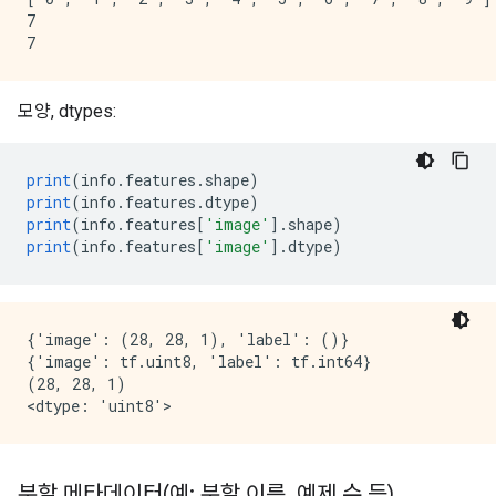
7

모양, dtypes:
print
(
info
.
features
.
shape
)
print
(
info
.
features
.
dtype
)
print
(
info
.
features
[
'image'
].
shape
)
print
(
info
.
features
[
'image'
].
dtype
)
{'image': (28, 28, 1), 'label': ()}

{'image': tf.uint8, 'label': tf.int64}

(28, 28, 1)

분할 메타데이터(예: 분할 이름
,
예제 수 등)