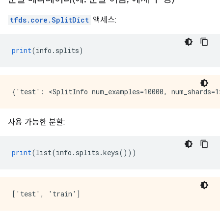
tfds.core.SplitDict
액세스:
print
(
info
.
splits
)
사용 가능한 분할:
print
(
list
(
info
.
splits
.
keys
()))