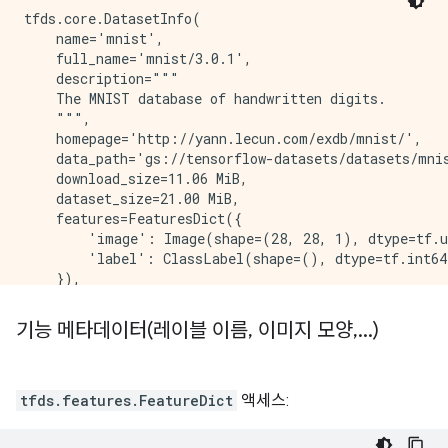
tfds.core.DatasetInfo(

    name='mnist',

    full_name='mnist/3.0.1',

    description="""

    The MNIST database of handwritten digits.

    """,

    homepage='http://yann.lecun.com/exdb/mnist/',

    data_path='gs://tensorflow-datasets/datasets/mnis
    download_size=11.06 MiB,

    dataset_size=21.00 MiB,

    features=FeaturesDict({

        'image': Image(shape=(28, 28, 1), dtype=tf.u
        'label': ClassLabel(shape=(), dtype=tf.int64
    }),

    supervised_keys=('image', 'label'),

    disable_shuffling=False,

기능 메타데이터(레이블 이름
,
이미지 모양
,
.
.
.
)
    splits={

        'test': <SplitInfo num_examples=10000, num_sh
        'train': <SplitInfo num_examples=60000, num_s
    },

tfds.features.FeatureDict
액세스:
    citation="""@article{lecun2010mnist,

      title={MNIST handwritten digit database},
