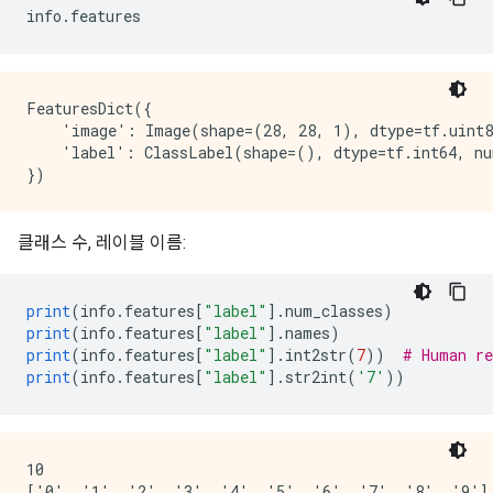
      author={LeCun, Yann and Cortes, Corinna and Bur
info
.
features
      journal={ATT Labs [Online]. Available: http://
      volume={2},

      year={2010}

    }""",

FeaturesDict({

    'image': Image(shape=(28, 28, 1), dtype=tf.uint8
    'label': ClassLabel(shape=(), dtype=tf.int64, nu
클래스 수, 레이블 이름:
print
(
info
.
features
[
"label"
].
num_classes
)
print
(
info
.
features
[
"label"
].
names
)
print
(
info
.
features
[
"label"
].
int2str
(
7
))
# Human re
print
(
info
.
features
[
"label"
].
str2int
(
'7'
))
10

['0', '1', '2', '3', '4', '5', '6', '7', '8', '9']
