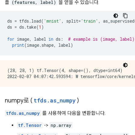
플
(features, label)
을 얻을 수 있습니다.
ds 
=
 tfds
.
load
(
'mnist'
,
 split
=
'train'
,
 as_supervised
ds 
=
 ds
.
take
(
1
)
for
 image
,
 label 
in
 ds
:
# example is (image, label)
print
(
image
.
shape
,
 label
)
(28, 28, 1) tf.Tensor(4, shape=(), dtype=int64)

numpy로 (
tfds
.
as
_
numpy
)
tfds.as_numpy
를 사용하여 다음을 변환합니다.
tf.Tensor
->
np.array