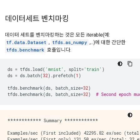
데이터세트 벤치마킹
데이터 세트를 벤치마킹하는 것은 모든 iterable(예:
tf.data.Dataset
,
tfds.as_numpy
,...)에 대한 간단한
tfds.benchmark
호출입니다.
ds 
=
 tfds
.
load
(
'mnist'
,
 split
=
'train'
)
ds 
=
 ds
.
batch
(
32
).
prefetch
(
1
)
tfds
.
benchmark
(
ds
,
 batch_size
=
32
)
tfds
.
benchmark
(
ds
,
 batch_size
=
32
)
# Second epoch mu
************ Summary ************

Examples/sec (First included) 42295.82 ex/sec (total:
Examples/sec (First only) 131.50 ex/sec (total: 32 ex