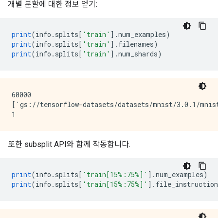
개별 분할에 대한 정보 얻기:
print
(
info
.
splits
[
'train'
].
num_examples
)
print
(
info
.
splits
[
'train'
].
filenames
)
print
(
info
.
splits
[
'train'
].
num_shards
)
60000

['gs://tensorflow-datasets/datasets/mnist/3.0.1/mnist
또한 subsplit API와 함께 작동합니다.
print
(
info
.
splits
[
'train[15%:75%]'
].
num_examples
)
print
(
info
.
splits
[
'train[15%:75%]'
].
file_instruction