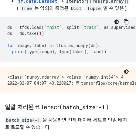
tf.data.Dataset
->
Iterator[Tree[np.array]]
(
Tree
는 임의의 중첩된
Dict
,
Tuple
일 수 있음 )
ds 
=
 tfds
.
load
(
'mnist'
,
 split
=
'train'
,
 as_supervised
ds 
=
 ds
.
take
(
1
)
for
 image
,
 label 
in
 tfds
.
as_numpy
(
ds
):
print
(
type
(
image
),
 type
(
label
),
 label
)
<class 'numpy.ndarray'> <class 'numpy.int64'> 4

일괄 처리된 tf
.
Tensor(
batch
_
size=-1
)
batch_size=-1
을 사용하면 전체 데이터 세트를 단일 배치
로 로드할 수 있습니다.