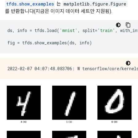
tfds.show_examples
는
matplotlib.figure.Figure
를 반환합니다(지금은 이미지 데이터 세트만 지원됨).
ds
,
 info 
=
 tfds
.
load
(
'mnist'
,
 split
=
'train'
,
 with_in
fig 
=
 tfds
.
show_examples
(
ds
,
 info
)