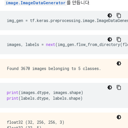
image.ImageDataGenerator
를 만듭니다.
img_gen
=
tf
.
keras
.
preprocessing
.
image
.
ImageDataGene
images
,
labels
=
next
(
img_gen
.
flow_from_directory
(
fl
print
(
images
.
dtype
,
images
.
shape
)
print
(
labels
.
dtype
,
labels
.
shape
)
float32 (32, 256, 256, 3)
