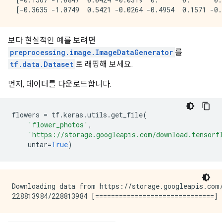
보다 현실적인 예를 보려면
preprocessing.image.ImageDataGenerator
를
tf.data.Dataset
로 래핑해 보세요.
먼저, 데이터를 다운로드합니다.
flowers
=
tf
.
keras
.
utils
.
get_file
(
'flower_photos'
,
'https://storage.googleapis.com/download.tensorf
untar
=
True
)
Downloading data from https://storage.googleapis.com/