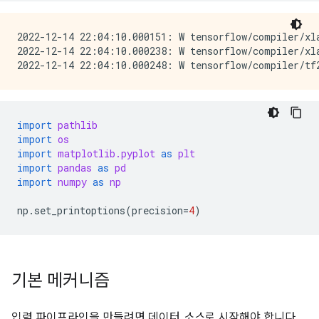
2022-12-14 22:04:10.000151: W tensorflow/compiler/xl
2022-12-14 22:04:10.000238: W tensorflow/compiler/xl
import
pathlib
import
os
import
matplotlib.pyplot
as
plt
import
pandas
as
pd
import
numpy
as
np
np
.
set_printoptions
(
precision
=
4
)
기본 메커니즘
입력 파이프라인을 만들려면 데이터
소스
로 시작해야 합니다.