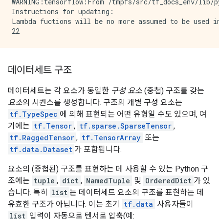
WARNING:tensorflow:From /tmpfs/src/tf_docs_env/lib/p
Instructions for updating:

Lambda fuctions will be no more assumed to be used in
데이터세트 구조
데이터세트는 각 요소가 동일한
구성 요소
(중첩) 구조를 갖는
요소
의 시퀀스를 생성합니다. 구조의 개별 구성 요소는
tf.TypeSpec
에 의해 표현되는 어떤 유형일 수도 있으며, 여
기에는
tf.Tensor
,
tf.sparse.SparseTensor
,
tf.RaggedTensor
,
tf.TensorArray
또는
tf.data.Dataset
가 포함됩니다.
요소의 (중첩된) 구조를 표현하는 데 사용할 수 있는 Python 구
조에는
tuple
,
dict
,
NamedTuple
및
OrderedDict
가 있
습니다. 특히
list
는 데이터세트 요소의 구조를 표현하는 데
유효한 구조가 아닙니다. 이는 초기
tf.data
사용자들이
list
입력이 자동으로 텐서로 압축(예: