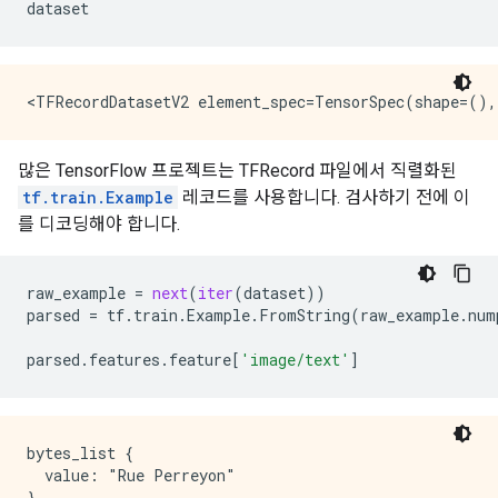
dataset
많은 TensorFlow 프로젝트는 TFRecord 파일에서 직렬화된
tf.train.Example
레코드를 사용합니다. 검사하기 전에 이
를 디코딩해야 합니다.
raw_example
=
next
(
iter
(
dataset
))
parsed
=
tf
.
train
.
Example
.
FromString
(
raw_example
.
num
parsed
.
features
.
feature
[
'image/text'
]
bytes_list {

  value: "Rue Perreyon"
