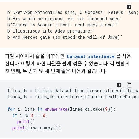
b"\xef\xbb\xbfAchilles sing, O Goddess! Peleus' son;"
b'His wrath pernicious, who ten thousand woes'

b"Caused to Achaia's host, sent many a soul"

b'Illustrious into Ades premature,'

파일 사이에서 줄을 바꾸려면
Dataset.interleave
를 사용
합니다. 이렇게 하면 파일을 쉽게 섞을 수 있습니다. 각 변환의
첫 번째, 두 번째 및 세 번째 줄은 다음과 같습니다.
files_ds
=
tf
.
data
.
Dataset
.
from_tensor_slices
(
file_p
lines_ds
=
files_ds
.
interleave
(
tf
.
data
.
TextLineDatas
for
i
,
line
in
enumerate
(
lines_ds
.
take
(
9
)):
if
i
%
3
==
0
:
print
()
print
(
line
.
numpy
())