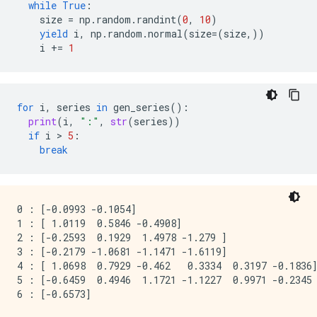
while
True
:
size
=
np
.
random
.
randint
(
0
,
10
)
yield
i
,
np
.
random
.
normal
(
size
=
(
size
,))
i
+=
1
for
i
,
series
in
gen_series
():
print
(
i
,
":"
,
str
(
series
))
if
i
 > 
5
:
break
0 : [-0.0993 -0.1054]

1 : [ 1.0119  0.5846 -0.4908]

2 : [-0.2593  0.1929  1.4978 -1.279 ]

3 : [-0.2179 -1.0681 -1.1471 -1.6119]

4 : [ 1.0698  0.7929 -0.462   0.3334  0.3197 -0.1836]
5 : [-0.6459  0.4946  1.1721 -1.1227  0.9971 -0.2345 