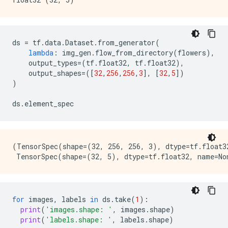
ds
=
tf
.
data
.
Dataset
.
from_generator
(
lambda
:
img_gen
.
flow_from_directory
(
flowers
),
output_types
=
(
tf
.
float32
,
tf
.
float32
),
output_shapes
=
([
32
,
256
,
256
,
3
],
[
32
,
5
])
)
ds
.
element_spec
(TensorSpec(shape=(32, 256, 256, 3), dtype=tf.float32
for
images
,
labels
in
ds
.
take
(
1
):
print
(
'images.shape: '
,
images
.
shape
)
print
(
'labels.shape: '
,
labels
.
shape
)