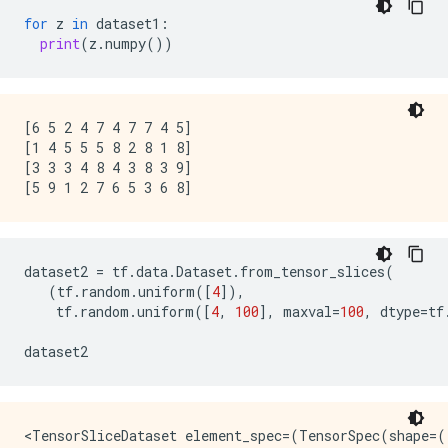
for
z
in
dataset1
:
print
(
z
.
numpy
())
[6 5 2 4 7 4 7 7 4 5]

[1 4 5 5 5 8 2 8 1 8]

[3 3 3 4 8 4 3 8 3 9]

dataset2
=
tf
.
data
.
Dataset
.
from_tensor_slices
(
(
tf
.
random
.
uniform
([
4
]),
tf
.
random
.
uniform
([
4
,
100
],
maxval
=
100
,
dtype
=
tf
dataset2