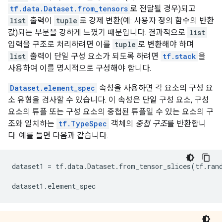
tf.data.Dataset.from_tensors
로 전달될 경우)되고
list
출력이
tuple
로 강제 변환(예: 사용자 정의 함수의 반환
값)되는 부분을 강하게 느꼈기 때문입니다. 결과적으로
list
입력을 구조로 처리하려면 이를
tuple
로 변환해야 하며
list
출력이 단일 구성 요소가 되도록 하려면
tf.stack
을
사용하여 이를 명시적으로 구성해야 합니다.
Dataset.element_spec
속성을 사용하면 각 요소의 구성 요
소 유형을 검사할 수 있습니다. 이 속성은 단일 구성 요소, 구성
요소의 튜플 또는 구성 요소의 중첩된 튜플일 수 있는 요소의 구
조와 일치하는
tf.TypeSpec
객체의
중첩 구조
를 반환합니
다. 예를 들면 다음과 같습니다.
dataset1
=
tf
.
data
.
Dataset
.
from_tensor_slices
(
tf
.
ran
dataset1
.
element_spec