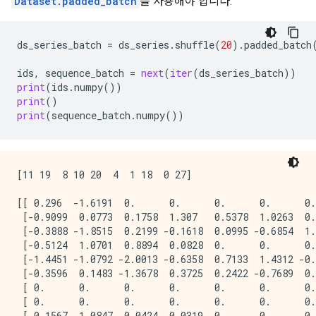
Dataset.padded_batch
를 사용해야 합니다.
ds_series_batch
=
ds_series
.
shuffle
(
20
)
.
padded_batch
ids
,
sequence_batch
=
next
(
iter
(
ds_series_batch
))
print
(
ids
.
numpy
())
print
()
print
(
sequence_batch
.
numpy
())
[11 19  8 10 20  4  1 18  0 27]

[[ 0.296  -1.6191  0.      0.      0.      0.      0.
 [-0.9099  0.0773  0.1758  1.307   0.5378  1.0263  0.
 [-0.3888 -1.8515  0.2199 -0.1618  0.0995 -0.6854  1.
 [-0.5124  1.0701  0.8894  0.0828  0.      0.      0.
 [-1.4451 -1.0792 -2.0013 -0.6358  0.7133  1.4312 -0.
 [-0.3596  0.1483 -1.3678  0.3725  0.2422 -0.7689  0.
 [ 0.      0.      0.      0.      0.      0.      0.
 [ 0.      0.      0.      0.      0.      0.      0.
 [-0.1567 -1.0847  0.0424 -0.0319  0.      0.      0.