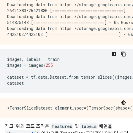
Downloading data from https://storage.googleapis.com/
26421880/26421880 [==============================] - 
Downloading data from https://storage.googleapis.com/
5148/5148 [==============================] - 0s 0us/s
Downloading data from https://storage.googleapis.com/
images
,
labels
=
train
images
=
images
/
255
dataset
=
tf
.
data
.
Dataset
.
from_tensor_slices
((
images
dataset
참고: 위의 코드 조각은
features
및
labels
배열을