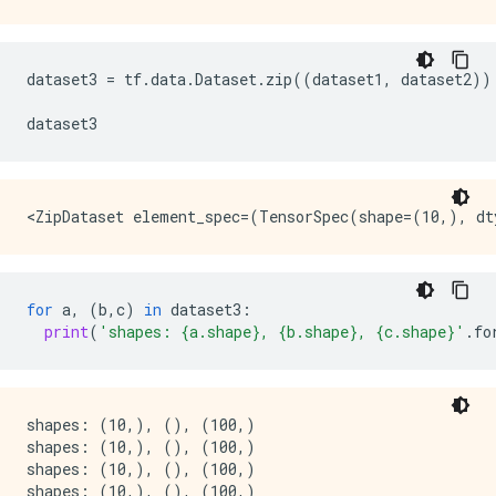
dataset3
=
tf
.
data
.
Dataset
.
zip
((
dataset1
,
dataset2
))
dataset3
for
a
,
(
b
,
c
)
in
dataset3
:
print
(
'shapes: 
{a.shape}
, 
{b.shape}
, 
{c.shape}
'
.
fo
shapes: (10,), (), (100,)

shapes: (10,), (), (100,)

shapes: (10,), (), (100,)
