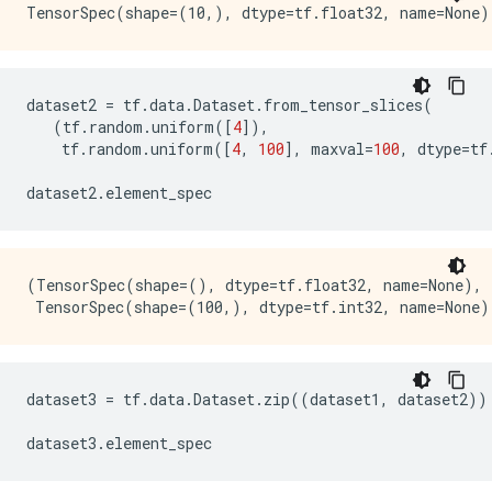
dataset2
=
tf
.
data
.
Dataset
.
from_tensor_slices
(
(
tf
.
random
.
uniform
([
4
]),
tf
.
random
.
uniform
([
4
,
100
],
maxval
=
100
,
dtype
=
tf
dataset2
.
element_spec
(TensorSpec(shape=(), dtype=tf.float32, name=None),

dataset3
=
tf
.
data
.
Dataset
.
zip
((
dataset1
,
dataset2
))
dataset3
.
element_spec