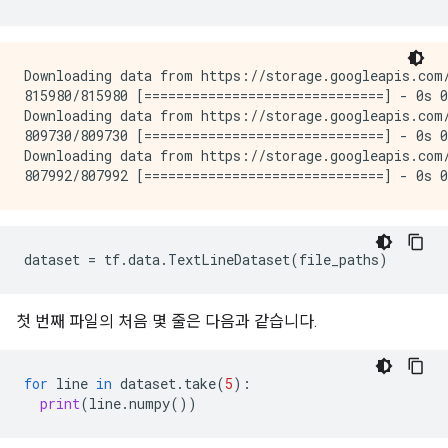
Downloading data from https://storage.googleapis.com/
815980/815980 [==============================] - 0s 0
Downloading data from https://storage.googleapis.com/
809730/809730 [==============================] - 0s 0
Downloading data from https://storage.googleapis.com/
dataset
=
tf
.
data
.
TextLineDataset
(
file_paths
)
첫 번째 파일의 처음 몇 줄은 다음과 같습니다.
for
line
in
dataset
.
take
(
5
):
print
(
line
.
numpy
())