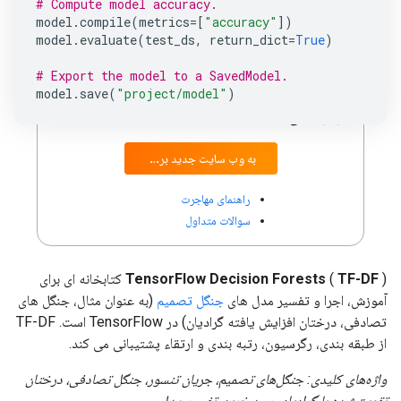
# Compute model accuracy.
Forests است.
model
.
compile
(
metrics
=
[
"accuracy"
])
model
.
evaluate
(
test_ds
,
return_dict
=
True
)
YDF قدرت TF-DF را گسترش می دهد، ویژگی های
جدید، API ساده، زمان آموزش سریع تر، اسناد به روز
# Export the model to a SavedModel.
model
.
save
(
"project/model"
)
شده و سازگاری پیشرفته با کتابخانه های محبوب ML
را ارائه می دهد.
به وب سایت جدید بروید
راهنمای مهاجرت
سوالات متداول
TF-DF
(
TensorFlow Decision Forests
) کتابخانه ای برای
آموزش، اجرا و تفسیر مدل های
جنگل تصمیم
(به عنوان مثال، جنگل های
تصادفی، درختان افزایش یافته گرادیان) در TensorFlow است. TF-DF
از طبقه بندی، رگرسیون، رتبه بندی و ارتقاء پشتیبانی می کند.
واژه‌های کلیدی: جنگل‌های تصمیم، جریان تنسور، جنگل تصادفی، درختان
تقویت‌شده با گرادیان، سبد خرید، تفسیر مدل.