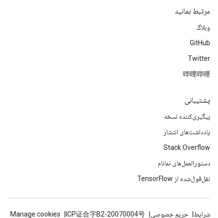
مرتبط بمانید
وبلاگ
GitHub
Twitter
哔哩哔哩
پشتیبانی
پیگیری‌کننده نسخه
یادداشت‌های انتشار
Stack Overflow
دستورالعمل‌های نمانام
نقل‌قول‌شده از TensorFlow
شرایط
حریم خصوصی
ICP证合字B2-20070004号
Manage cookies