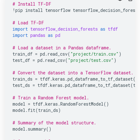
# Install TF-DF
!
pip
install
tensorflow
tensorflow_decision_forest
# Load TF-DF
import
tensorflow_decision_forests
as
tfdf
import
pandas
as
pd
# Load a dataset in a Pandas dataframe.
train_df
=
pd
.
read_csv
(
"project/train.csv"
)
test_df
=
pd
.
read_csv
(
"project/test.csv"
)
# Convert the dataset into a TensorFlow dataset.
train_ds
=
tfdf
.
keras
.
pd_dataframe_to_tf_dataset
(
t
test_ds
=
tfdf
.
keras
.
pd_dataframe_to_tf_dataset
(
te
# Train a Random Forest model.
model
=
tfdf
.
keras
.
RandomForestModel
()
model
.
fit
(
train_ds
)
# Summary of the model structure.
model
.
summary
()
YDF
کتابخانه جدید گوگل برای آموزش Decision