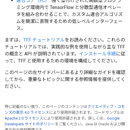
連合コア（FC）
: 強く型付けされた関数型プログラ
ミング環境内で TensorFlow と分散型通信オペレー
タを組み合わせることで、カスタム連合アルゴリズ
ムを簡潔に表現するための低レベルインターフェー
ス。
まずは、
TFF チュートリアル
をお読みください。これらの
チュートリアルでは、実践的な例を使用しながら主な TFF
の概念と API が説明されています。
インストール手順
に従
って、TFF と使用するための環境を構成してください。
このページの左サイドバーにあるより詳細なガイドを確認
してから、重要なトピックに関する参照情報を提供してく
ださい。
特に記載のない限り、このページのコンテンツは
クリエイティブ・コモ
ンズの表示 4.0 ライセンス
により使用許諾されます。コードサンプルは
Apache 2.0 ライセンス
により使用許諾されます。詳しくは、
Google
Developers サイトのポリシー
をご覧ください。Java は Oracle および関
連会社の登録商標です。