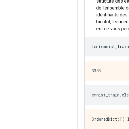
structure des él
de l'ensemble de
identifiants des
bientôt, les ide
est de vous per
len
(
emnist_train
emnist_train
.
ele