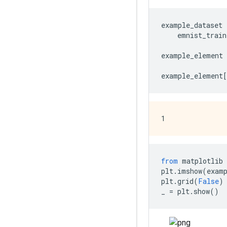
example_dataset 
    emnist_train
example_element 
example_element
[
from
 matplotlib 
plt
.
imshow
(
exam
plt
.
grid
(
False
)
_ 
=
 plt
.
show
()