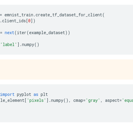
=
 emnist_train
.
create_tf_dataset_for_client
(
.
client_ids
[
0
])
=
next
(
iter
(
example_dataset
))
'label'
].
numpy
()
import
 pyplot 
as
 plt
ple_element
[
'pixels'
].
numpy
(),
 cmap
=
'gray'
,
 aspect
=
'equ