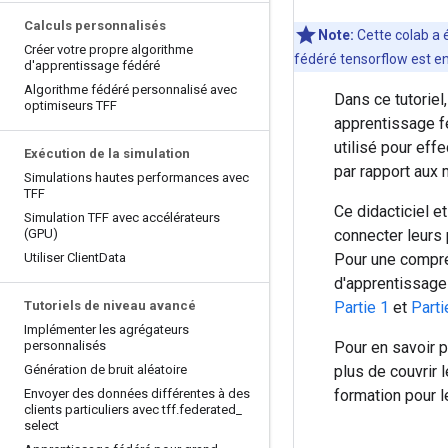
Calculs personnalisés
Note:
Cette colab a é
Créer votre propre algorithme
fédéré tensorflow est e
d'apprentissage fédéré
Algorithme fédéré personnalisé avec
Dans ce tutoriel
optimiseurs TFF
apprentissage f
utilisé pour ef
Exécution de la simulation
par rapport aux 
Simulations hautes performances avec
TFF
Ce didacticiel e
Simulation TFF avec accélérateurs
(GPU)
connecter leurs
Utiliser Client
Data
Pour une compré
d'apprentissage 
Tutoriels de niveau avancé
Partie 1
et
Parti
Implémenter les agrégateurs
personnalisés
Pour en savoir 
Génération de bruit aléatoire
plus de couvrir
Envoyer des données différentes à des
formation pour l
clients particuliers avec tff
.
federated
_
select