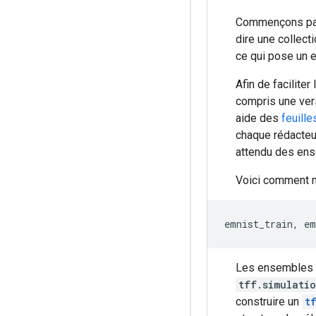
Commençons par 
dire une collec
ce qui pose un 
Afin de facilit
compris une ver
aide des
feuille
chaque rédacteu
attendu des en
Voici comment n
emnist_train
,
 em
Les ensembles 
tff.simulati
construire un
t