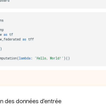
board
ns
np
w 
as
 tf
w_federated 
as
 tff
)
mputation
(
lambda
:
'Hello, World!'
)()
on des données d'entrée