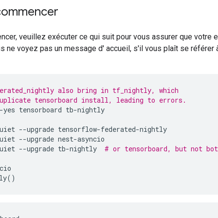
 commencer
cer, veuillez exécuter ce qui suit pour vous assurer que votre
us ne voyez pas un message d' accueil, s'il vous plaît se référer à
erated_nightly also bring in tf_nightly, which
uplicate tensorboard install, leading to errors.
-
yes tensorboard tb
-
nightly
uiet 
--
upgrade tensorflow
-
federated
-
nightly
uiet 
--
upgrade nest
-
asyncio
uiet 
--
upgrade tb
-
nightly  
# or tensorboard, but not bot
cio
ly
()