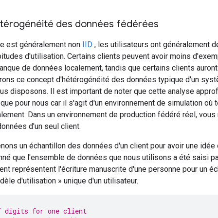
hétérogénéité des données fédérées
e est généralement non
IID
, les utilisateurs ont généralement 
itudes d'utilisation. Certains clients peuvent avoir moins d'exemp
manque de données localement, tandis que certains clients auro
orons ce concept d'hétérogénéité des données typique d'un sys
s disposons. Il est important de noter que cette analyse appro
 que pour nous car il s'agit d'un environnement de simulation où
alement. Dans un environnement de production fédéré réel, vous
données d'un seul client.
enons un échantillon des données d'un client pour avoir une idé
nné que l'ensemble de données que nous utilisons a été saisi pa
ent représentent l'écriture manuscrite d'une personne pour un éch
èle d'utilisation » unique d'un utilisateur.
 digits for one client