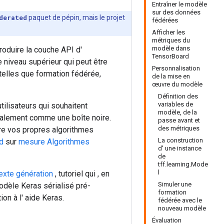
Entraîner le modèle
sur des données
derated
paquet de pépin, mais le projet
fédérées
Afficher les
métriques du
modèle dans
roduire la couche API d'
TensorBoard
 niveau supérieur qui peut être
Personnalisation
telles que formation fédérée,
de la mise en
œuvre du modèle
Définition des
variables de
tilisateurs qui souhaitent
modèle, de la
ipalement comme une boîte noire.
passe avant et
des métriques
e vos propres algorithmes
La construction
d
sur
mesure Algorithmes
d' une instance
de
tff.learning.Mode
l
exte génération
, tutoriel qui , en
Simuler une
odèle Keras sérialisé pré-
formation
on à l' aide Keras.
fédérée avec le
nouveau modèle
Évaluation