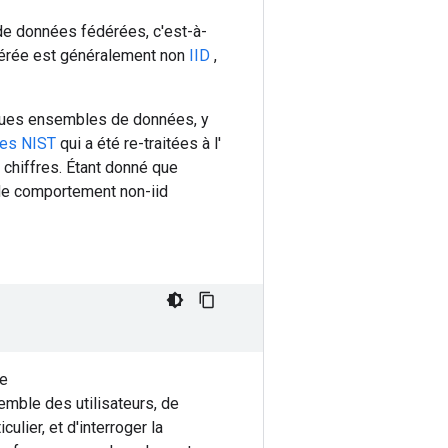
e données fédérées, c'est-à-
édérée est généralement non
IID
,
elques ensembles de données, y
ées NIST
qui a été re-traitées à l'
 chiffres. Étant donné que
 de comportement non-iid
de
emble des utilisateurs, de
ulier, et d'interroger la