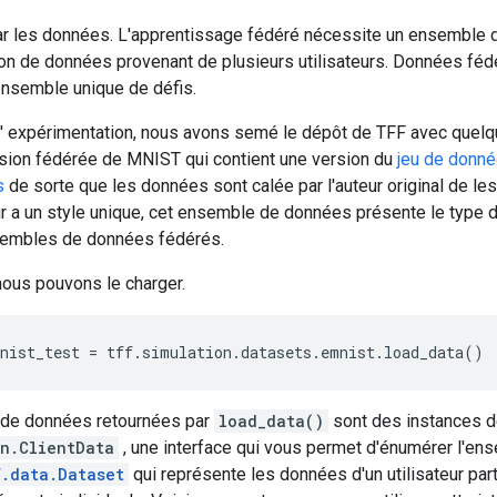
les données. L'apprentissage fédéré nécessite un ensemble d
tion de données provenant de plusieurs utilisateurs. Données f
ensemble unique de défis.
er l' expérimentation, nous avons semé le dépôt de TFF avec qu
sion fédérée de MNIST qui contient une version du
jeu de donn
s
de sorte que les données sont calée par l'auteur original de les
r a un style unique, cet ensemble de données présente le type
sembles de données fédérés.
ous pouvons le charger.
nist_test 
=
 tff
.
simulation
.
datasets
.
emnist
.
load_data
()
de données retournées par
load_data()
sont des instances 
on.ClientData
, une interface qui vous permet d'énumérer l'ens
f.data.Dataset
qui représente les données d'un utilisateur partic