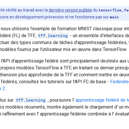
té vérifié au travail avec la
dernière version publiée
du
tensorflow_fe
ncore en développement préversion et ne fonctionne pas sur
main
.
, nous utilisons l'exemple de formation MNIST classique pour int
édéré (FL) de TFF,
tff.learning
- un ensemble d'interfaces de
fectuer des types communs de tâches d'apprentissage fédérées, 
modèles fournis par l'utilisateur mis en œuvre dans TensorFlow.
t l'API d'apprentissage fédéré sont principalement destinés aux u
 propres modèles TensorFlow à TFF, en traitant ce dernier princ
hension plus approfondie de la TFF et comment mettre en œuvr
fédérés, consultez les tutoriels sur l'API FC de base -
Federate
e 2
.
plus sur
tff.learning
, poursuivre l'
apprentissage fédéré de t
 les modèles récurrents, montre également le chargement d' un m
e raffinement avec l' apprentissage fédérée combinée à l' évaluati