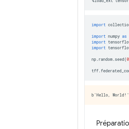
%
load_ext tensor
import
 collectio
import
 numpy 
as
 
import
 tensorflo
import
 tensorflo
np
.
random
.
seed
(
0
tff
.
federated_co
Préparati