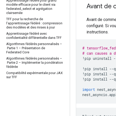
Apprentissage fédéré pour grand
Avant de
modèle efficace pour le client via
federated
_
select et agrégation
clairsemée
TFF pour la recherche de
Avant de commen
l'apprentissage fédéré : compression
configuré. Si vo
des modèles et des mises à jour
instructions.
Apprentissage fédéré avec
confidentialité différentielle dans TFF
Algorithmes fédérés personnalisés –
# tensorflow_fed
Partie 1 – Présentation de
Federated Core
# can causes a d
!
pip uninstall 
-
Algorithmes fédérés personnalisés –
Partie 2 – Implémenter la pondération
fédérée
!
pip install 
--
q
Compatibilité expérimentale pour JAX
!
pip install 
--
q
sur TFF
!
pip install 
--
q
import
 nest_asyn
nest_asyncio
.
app