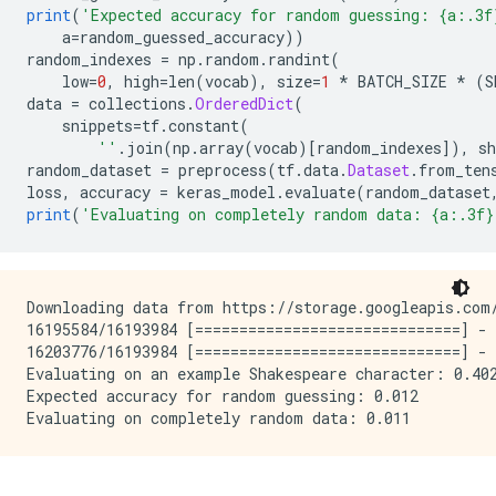
print
(
'Expected accuracy for random guessing: {a:.3f
    a
=
random_guessed_accuracy
))
random_indexes 
=
 np
.
random
.
randint
(
    low
=
0
,
 high
=
len
(
vocab
),
 size
=
1
*
 BATCH_SIZE 
*
(
S
data 
=
 collections
.
OrderedDict
(
    snippets
=
tf
.
constant
(
''
.
join
(
np
.
array
(
vocab
)[
random_indexes
]),
 sh
random_dataset 
=
 preprocess
(
tf
.
data
.
Dataset
.
from_ten
loss
,
 accuracy 
=
 keras_model
.
evaluate
(
random_dataset
print
(
'Evaluating on completely random data: {a:.3f}
Downloading data from https://storage.googleapis.com/
16195584/16193984 [==============================] - 
16203776/16193984 [==============================] - 
Evaluating on an example Shakespeare character: 0.402
Expected accuracy for random guessing: 0.012
