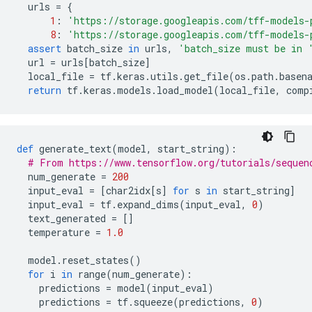
  urls 
=
{
1
:
'https://storage.googleapis.com/tff-models-
8
:
'https://storage.googleapis.com/tff-models-
assert
 batch_size 
in
 urls
,
'batch_size must be in 
  url 
=
 urls
[
batch_size
]
  local_file 
=
 tf
.
keras
.
utils
.
get_file
(
os
.
path
.
basen
return
 tf
.
keras
.
models
.
load_model
(
local_file
,
 comp
def
 generate_text
(
model
,
 start_string
):
# From https://www.tensorflow.org/tutorials/sequen
  num_generate 
=
200
  input_eval 
=
[
char2idx
[
s
]
for
 s 
in
 start_string
]
  input_eval 
=
 tf
.
expand_dims
(
input_eval
,
0
)
  text_generated 
=
[]
  temperature 
=
1.0
  model
.
reset_states
()
for
 i 
in
 range
(
num_generate
):
    predictions 
=
 model
(
input_eval
)
    predictions 
=
 tf
.
squeeze
(
predictions
,
0
)