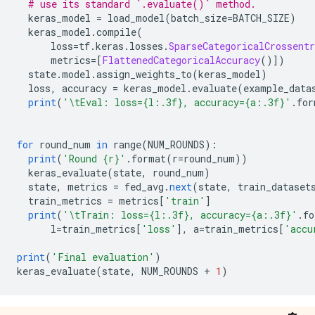
# use its standard `.evaluate()` method.
  keras_model 
=
 load_model
(
batch_size
=
BATCH_SIZE
)
  keras_model
.
compile
(
      loss
=
tf
.
keras
.
losses
.
SparseCategoricalCrossentr
      metrics
=[
FlattenedCategoricalAccuracy
()])
  state
.
model
.
assign_weights_to
(
keras_model
)
  loss
,
 accuracy 
=
 keras_model
.
evaluate
(
example_data
print
(
'\tEval: loss={l:.3f}, accuracy={a:.3f}'
.
for
for
 round_num 
in
 range
(
NUM_ROUNDS
):
print
(
'Round {r}'
.
format
(
r
=
round_num
))
  keras_evaluate
(
state
,
 round_num
)
  state
,
 metrics 
=
 fed_avg
.
next
(
state
,
 train_dataset
  train_metrics 
=
 metrics
[
'train'
]
print
(
'\tTrain: loss={l:.3f}, accuracy={a:.3f}'
.
fo
      l
=
train_metrics
[
'loss'
],
 a
=
train_metrics
[
'accu
print
(
'Final evaluation'
)
keras_evaluate
(
state
,
 NUM_ROUNDS 
+
1
)