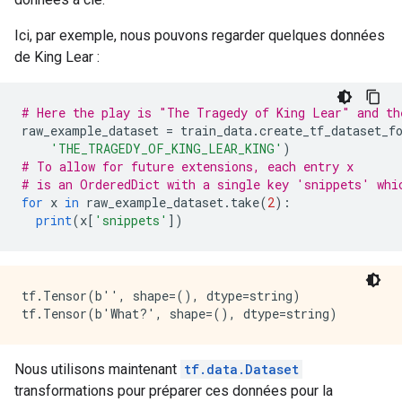
Ici, par exemple, nous pouvons regarder quelques données
de King Lear :
# Here the play is "The Tragedy of King Lear" and th
raw_example_dataset 
=
 train_data
.
create_tf_dataset_f
'THE_TRAGEDY_OF_KING_LEAR_KING'
)
# To allow for future extensions, each entry x
# is an OrderedDict with a single key 'snippets' whi
for
 x 
in
 raw_example_dataset
.
take
(
2
):
print
(
x
[
'snippets'
])
tf.Tensor(b'', shape=(), dtype=string)

Nous utilisons maintenant
tf.data.Dataset
transformations pour préparer ces données pour la