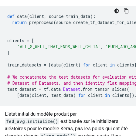
def
 data
(
client
,
 source
=
train_data
):
return
 preprocess
(
source
.
create_tf_dataset_for_cli
clients 
=
[
'ALL_S_WELL_THAT_ENDS_WELL_CELIA'
,
'MUCH_ADO_AB
]
train_datasets 
=
[
data
(
client
)
for
 client 
in
 clients
# We concatenate the test datasets for evaluation wi
# Dataset of Datasets, and then identity flat mappin
test_dataset 
=
 tf
.
data
.
Dataset
.
from_tensor_slices
(
[
data
(
client
,
 test_data
)
for
 client 
in
 clients
])
L'état initial du modèle produit par
fed_avg.initialize()
est basée sur le initializers
aléatoires pour le modèle Keras, pas les poids qui ont été
chargés, depuis
clone_model()
ne clone poids. Pour