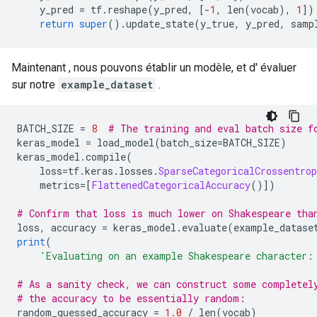
    y_pred 
=
 tf
.
reshape
(
y_pred
,
[-
1
,
 len
(
vocab
),
1
])
return
super
().
update_state
(
y_true
,
 y_pred
,
 samp
Maintenant , nous pouvons établir un modèle, et d' évaluer
sur notre
example_dataset
.
BATCH_SIZE 
=
8
# The training and eval batch size f
keras_model 
=
 load_model
(
batch_size
=
BATCH_SIZE
)
keras_model
.
compile
(
    loss
=
tf
.
keras
.
losses
.
SparseCategoricalCrossentrop
    metrics
=[
FlattenedCategoricalAccuracy
()])
# Confirm that loss is much lower on Shakespeare tha
loss
,
 accuracy 
=
 keras_model
.
evaluate
(
example_datase
print
(
'Evaluating on an example Shakespeare character:
# As a sanity check, we can construct some completel
# the accuracy to be essentially random:
random_guessed_accuracy 
=
1.0
/
 len
(
vocab
)