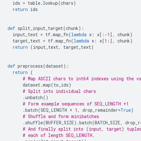
  ids 
=
 table
.
lookup
(
chars
)
return
 ids
def
 split_input_target
(
chunk
):
  input_text 
=
 tf
.
map_fn
(
lambda
 x
:
 x
[:-
1
],
 chunk
)
  target_text 
=
 tf
.
map_fn
(
lambda
 x
:
 x
[
1
:],
 chunk
)
return
(
input_text
,
 target_text
)
def
 preprocess
(
dataset
):
return
(
# Map ASCII chars to int64 indexes using the v
      dataset
.
map
(
to_ids
)
# Split into individual chars
.
unbatch
()
# Form example sequences of SEQ_LENGTH +1
.
batch
(
SEQ_LENGTH 
+
1
,
 drop_remainder
=
True
)
# Shuffle and form minibatches
.
shuffle
(
BUFFER_SIZE
).
batch
(
BATCH_SIZE
,
 drop_r
# And finally split into (input, target) tuple
# each of length SEQ_LENGTH.