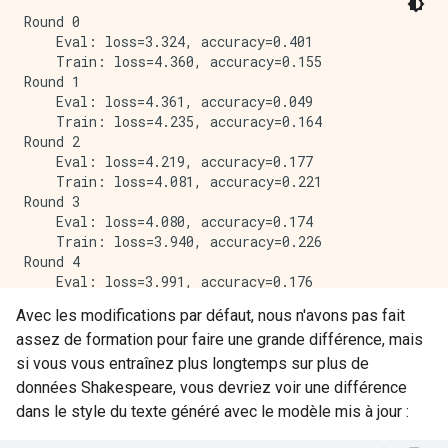
Round 0

    Eval: loss=3.324, accuracy=0.401

    Train: loss=4.360, accuracy=0.155

Round 1

    Eval: loss=4.361, accuracy=0.049

    Train: loss=4.235, accuracy=0.164

Round 2

    Eval: loss=4.219, accuracy=0.177

    Train: loss=4.081, accuracy=0.221

Round 3

    Eval: loss=4.080, accuracy=0.174

    Train: loss=3.940, accuracy=0.226

Round 4

    Eval: loss=3.991, accuracy=0.176

    Train: loss=3.840, accuracy=0.226

Avec les modifications par défaut, nous n'avons pas fait
Final evaluation

assez de formation pour faire une grande différence, mais
si vous vous entraînez plus longtemps sur plus de
données Shakespeare, vous devriez voir une différence
dans le style du texte généré avec le modèle mis à jour :