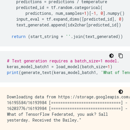
    predictions 
=
 predictions 
/
 temperature
    predicted_id 
=
 tf
.
random
.
categorical
(
        predictions
,
 num_samples
=
1
)[-
1
,
0
].
numpy
()
    input_eval 
=
 tf
.
expand_dims
([
predicted_id
],
0
)
    text_generated
.
append
(
idx2char
[
predicted_id
])
return
(
start_string 
+
''
.
join
(
text_generated
))
# Text generation requires a batch_size=1 model.
keras_model_batch1 
=
 load_model
(
batch_size
=
1
)
print
(
generate_text
(
keras_model_batch1
,
'What of Ten
Downloading data from https://storage.googleapis.com/
16195584/16193984 [==============================] - 
16203776/16193984 [==============================] - 
What of TensorFlow Federated, you ask? Sall

yesterday. Received the Bailey."
