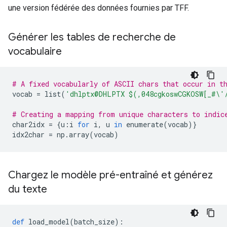
une version fédérée des données fournies par TFF.
Générer les tables de recherche de
vocabulaire
# A fixed vocabularly of ASCII chars that occur in t
vocab 
=
 list
(
'dhlptx@DHLPTX $(,048cgkoswCGKOSW[_#\'
# Creating a mapping from unique characters to indic
char2idx 
=
{
u
:
i 
for
 i
,
 u 
in
 enumerate
(
vocab
)}
idx2char 
=
 np
.
array
(
vocab
)
Chargez le modèle pré-entraîné et générez
du texte
def
 load_model
(
batch_size
):