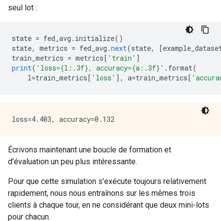
seul lot :
state 
=
 fed_avg
.
initialize
()
state
,
 metrics 
=
 fed_avg
.
next
(
state
,
[
example_datase
train_metrics 
=
 metrics
[
'train'
]
print
(
'loss={l:.3f}, accuracy={a:.3f}'
.
format
(
    l
=
train_metrics
[
'loss'
],
 a
=
train_metrics
[
'accura
Écrivons maintenant une boucle de formation et
d'évaluation un peu plus intéressante.
Pour que cette simulation s'exécute toujours relativement
rapidement, nous nous entraînons sur les mêmes trois
clients à chaque tour, en ne considérant que deux mini-lots
pour chacun.