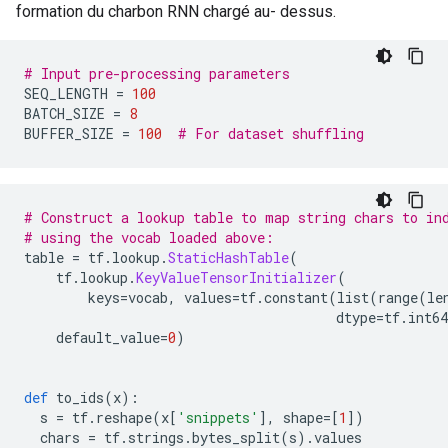
formation du charbon RNN chargé au- dessus.
# Input pre-processing parameters
SEQ_LENGTH 
=
100
BATCH_SIZE 
=
8
BUFFER_SIZE 
=
100
# For dataset shuffling
# Construct a lookup table to map string chars to in
# using the vocab loaded above:
table 
=
 tf
.
lookup
.
StaticHashTable
(
    tf
.
lookup
.
KeyValueTensorInitializer
(
        keys
=
vocab
,
 values
=
tf
.
constant
(
list
(
range
(
le
                                       dtype
=
tf
.
int64
    default_value
=
0
)
def
 to_ids
(
x
):
  s 
=
 tf
.
reshape
(
x
[
'snippets'
],
 shape
=[
1
])
  chars 
=
 tf
.
strings
.
bytes_split
(
s
).
values