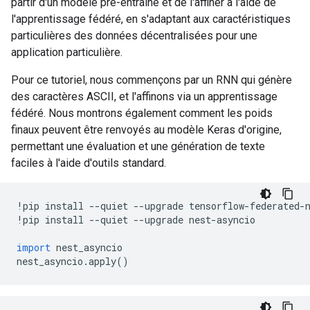
partir d'un modèle pré-entraîné et de l'affiner à l'aide de
l'apprentissage fédéré, en s'adaptant aux caractéristiques
particulières des données décentralisées pour une
application particulière.
Pour ce tutoriel, nous commençons par un RNN qui génère
des caractères ASCII, et l'affinons via un apprentissage
fédéré. Nous montrons également comment les poids
finaux peuvent être renvoyés au modèle Keras d'origine,
permettant une évaluation et une génération de texte
faciles à l'aide d'outils standard.
!
pip install 
--
quiet 
--
upgrade tensorflow
-
federated
-
!
pip install 
--
quiet 
--
upgrade nest
-
asyncio
import
 nest_asyncio
nest_asyncio
.
apply
()