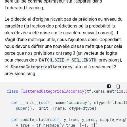
sera utilisé comme optimiseur sur l'appareil dans
Federated Learning.
Le didacticiel d'origine n'avait pas de précision au niveau du
caractère (la fraction des prédictions où la probabilité la
plus élevée a été mise sur le caractère suivant correct). Il
s'agit d'une métrique utile, nous l'ajoutons donc. Cependant,
nous devons définir une nouvelle classe métrique pour cela
parce que nos prévisions ont rang 3 (un vecteur de logits
pour chacun des
BATCH_SIZE * SEQ_LENGTH
prévisions),
et
SparseCategoricalAccuracy
attend à seulement 2
prévisions rang.
class
FlattenedCategoricalAccuracy
(
tf
.
keras
.
metrics
.
def
 __init__
(
self
,
 name
=
'accuracy'
,
 dtype
=
tf
.
float
super
().
__init__
(
name
,
 dtype
=
dtype
)
def
 update_state
(
self
,
 y_true
,
 y_pred
,
 sample_weig
    y_true 
=
 tf
.
reshape
(
y_true
,
[-
1
,
1
])