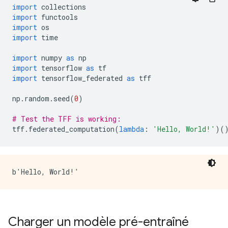
import
 collections
import
 functools
import
 os
import
 time
import
 numpy 
as
 np
import
 tensorflow 
as
 tf
import
 tensorflow_federated 
as
 tff
np
.
random
.
seed
(
0
)
# Test the TFF is working:
tff
.
federated_computation
(
lambda
:
'Hello, World!'
)(
Charger un modèle pré-entraîné