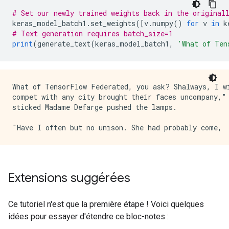
# Set our newly trained weights back in the original
keras_model_batch1
.
set_weights
([
v
.
numpy
()
for
 v 
in
 k
# Text generation requires batch_size=1
print
(
generate_text
(
keras_model_batch1
,
'What of Ten
What of TensorFlow Federated, you ask? Shalways, I wi
compet with any city brought their faces uncompany," 
sticked Madame Defarge pushed the lamps.

Extensions suggérées
Ce tutoriel n'est que la première étape ! Voici quelques
idées pour essayer d'étendre ce bloc-notes :