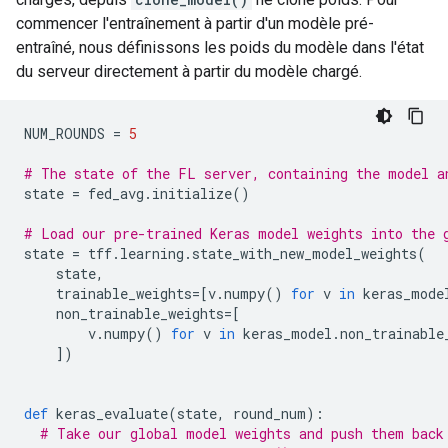
commencer l'entraînement à partir d'un modèle pré-
entraîné, nous définissons les poids du modèle dans l'état
du serveur directement à partir du modèle chargé.
NUM_ROUNDS 
=
5
# The state of the FL server, containing the model a
state 
=
 fed_avg
.
initialize
()
# Load our pre-trained Keras model weights into the 
state 
=
 tff
.
learning
.
state_with_new_model_weights
(
    state
,
    trainable_weights
=[
v
.
numpy
()
for
 v 
in
 keras_mode
    non_trainable_weights
=[
        v
.
numpy
()
for
 v 
in
 keras_model
.
non_trainable
])
def
 keras_evaluate
(
state
,
 round_num
):
# Take our global model weights and push them back