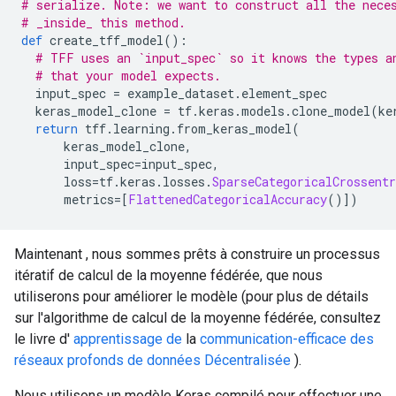
# serialize. Note: we want to construct all the nece
# _inside_ this method.
def
 create_tff_model
():
# TFF uses an `input_spec` so it knows the types a
# that your model expects.
  input_spec 
=
 example_dataset
.
element_spec
  keras_model_clone 
=
 tf
.
keras
.
models
.
clone_model
(
ke
return
 tff
.
learning
.
from_keras_model
(
      keras_model_clone
,
      input_spec
=
input_spec
,
      loss
=
tf
.
keras
.
losses
.
SparseCategoricalCrossentr
      metrics
=[
FlattenedCategoricalAccuracy
()])
Maintenant , nous sommes prêts à construire un processus
itératif de calcul de la moyenne fédérée, que nous
utiliserons pour améliorer le modèle (pour plus de détails
sur l'algorithme de calcul de la moyenne fédérée, consultez
le livre d'
apprentissage de
la
communication-efficace des
réseaux profonds de données Décentralisée
).
Nous utilisons un modèle Keras compilé pour effectuer une