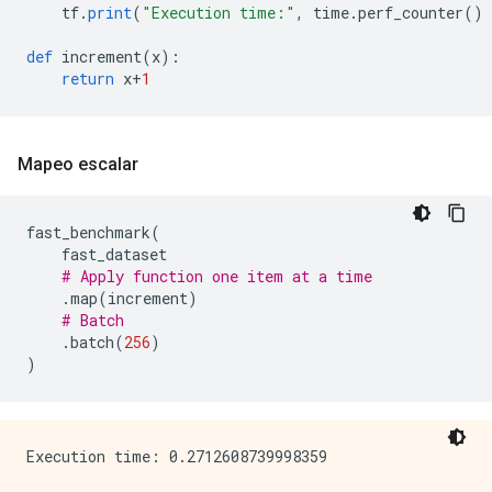
    tf
.
print
(
"Execution time:"
,
 time
.
perf_counter
()
def
 increment
(
x
):
return
 x
+
1
Mapeo escalar
fast_benchmark
(
    fast_dataset
# Apply function one item at a time
.
map
(
increment
)
# Batch
.
batch
(
256
)
)