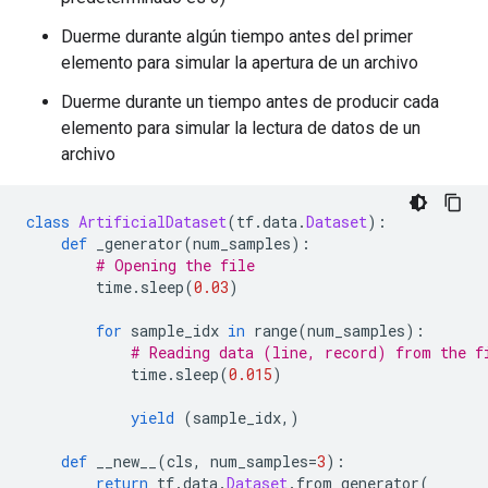
Duerme durante algún tiempo antes del primer
elemento para simular la apertura de un archivo
Duerme durante un tiempo antes de producir cada
elemento para simular la lectura de datos de un
archivo
class
ArtificialDataset
(
tf
.
data
.
Dataset
):
def
 _generator
(
num_samples
):
# Opening the file
        time
.
sleep
(
0.03
)
for
 sample_idx 
in
 range
(
num_samples
):
# Reading data (line, record) from the f
            time
.
sleep
(
0.015
)
yield
(
sample_idx
,)
def
 __new__
(
cls
,
 num_samples
=
3
):
return
 tf
.
data
.
Dataset
.
from_generator
(