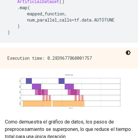
ArtificialDataset
()
.
map
(
        mapped_function
,
        num_parallel_calls
=
tf
.
data
.
AUTOTUNE
)
)
Como demuestra el gráfico de datos, los pasos de
preprocesamiento se superponen, lo que reduce el tiempo
total para una única iteración.