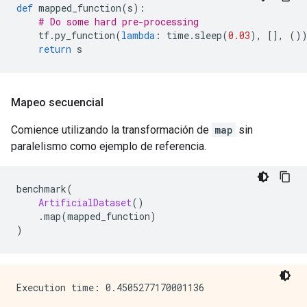
def
 mapped_function
(
s
):
# Do some hard pre-processing
    tf
.
py_function
(
lambda
:
 time
.
sleep
(
0.03
),
[],
()
return
 s
Mapeo secuencial
Comience utilizando la transformación de
map
sin
paralelismo como ejemplo de referencia.
benchmark
(
ArtificialDataset
()
.
map
(
mapped_function
)
)