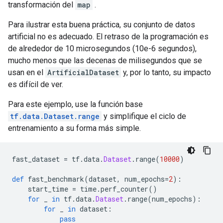
transformación del
map
.
Para ilustrar esta buena práctica, su conjunto de datos
artificial no es adecuado. El retraso de la programación es
de alrededor de 10 microsegundos (10e-6 segundos),
mucho menos que las decenas de milisegundos que se
usan en el
ArtificialDataset
y, por lo tanto, su impacto
es difícil de ver.
Para este ejemplo, use la función base
tf.data.Dataset.range
y simplifique el ciclo de
entrenamiento a su forma más simple.
fast_dataset 
=
 tf
.
data
.
Dataset
.
range
(
10000
)
def
 fast_benchmark
(
dataset
,
 num_epochs
=
2
):
    start_time 
=
 time
.
perf_counter
()
for
 _ 
in
 tf
.
data
.
Dataset
.
range
(
num_epochs
):
for
 _ 
in
 dataset
:
pass