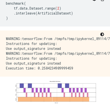
benchmark
(
tf
.
data
.
Dataset
.
range
(
2
)
.
interleave
(
ArtificialDataset
)
)
WARNING:tensorflow:From /tmpfs/tmp/ipykernel_89114/7
Instructions for updating:

Use output_signature instead

WARNING:tensorflow:From /tmpfs/tmp/ipykernel_89114/7
Instructions for updating:

Use output_signature instead
