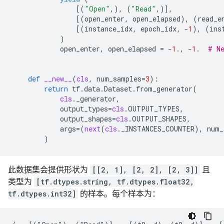
[(
"Open"
,),
(
"Read"
,)],
[(
open_enter
,
open_elapsed
),
(
read_e
[(
instance_idx
,
epoch_idx
,
-
1
),
(
ins
)
open_enter
,
open_elapsed
=
-
1.
,
-
1.
# N
def
__new__
(
cls
,
num_samples
=
3
):
return
tf
.
data
.
Dataset
.
from_generator
(
cls
.
_generator
,
output_types
=
cls
.
OUTPUT_TYPES
,
output_shapes
=
cls
.
OUTPUT_SHAPES
,
args
=
(
next
(
cls
.
_INSTANCES_COUNTER
),
num_
)
此数据集会提供形状为
[[2, 1], [2, 2], [2, 3]]
且
类型为
[tf.dtypes.string, tf.dtypes.float32,
tf.dtypes.int32]
的样本。每个样本为：