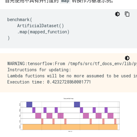
首先使用不具有并行度的
map
转换作为基准示例。
benchmark
(
ArtificialDataset
()
.
map
(
mapped_function
)
)
WARNING:tensorflow:From /tmpfs/src/tf_docs_env/lib/p
Instructions for updating:

Lambda fuctions will be no more assumed to be used in