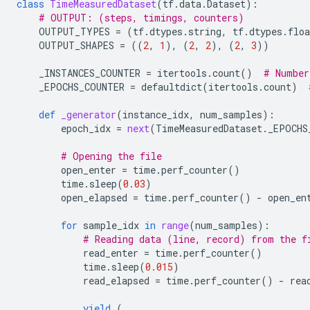
class
TimeMeasuredDataset
(
tf
.
data
.
Dataset
):
# OUTPUT: (steps, timings, counters)
OUTPUT_TYPES
=
(
tf
.
dtypes
.
string
,
tf
.
dtypes
.
floa
OUTPUT_SHAPES
=
((
2
,
1
),
(
2
,
2
),
(
2
,
3
))
_INSTANCES_COUNTER
=
itertools
.
count
()
# Number
_EPOCHS_COUNTER
=
defaultdict
(
itertools
.
count
)
def
_generator
(
instance_idx
,
num_samples
):
epoch_idx
=
next
(
TimeMeasuredDataset
.
_EPOCHS
# Opening the file
open_enter
=
time
.
perf_counter
()
time
.
sleep
(
0.03
)
open_elapsed
=
time
.
perf_counter
()
-
open_en
for
sample_idx
in
range
(
num_samples
):
# Reading data (line, record) from the f
read_enter
=
time
.
perf_counter
()
time
.
sleep
(
0.015
)
read_elapsed
=
time
.
perf_counter
()
-
rea
yield
(