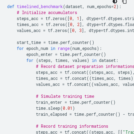
def
timelined_benchmark
(
dataset
,
num_epochs
=
2
):
# Initialize accumulators
steps_acc
=
tf
.
zeros
([
0
,
1
],
dtype
=
tf
.
dtypes
.
str
times_acc
=
tf
.
zeros
([
0
,
2
],
dtype
=
tf
.
dtypes
.
flo
values_acc
=
tf
.
zeros
([
0
,
3
],
dtype
=
tf
.
dtypes
.
in
start_time
=
time
.
perf_counter
()
for
epoch_num
in
range
(
num_epochs
):
epoch_enter
=
time
.
perf_counter
()
for
(
steps
,
times
,
values
)
in
dataset
:
# Record dataset preparation information
steps_acc
=
tf
.
concat
((
steps_acc
,
steps
)
times_acc
=
tf
.
concat
((
times_acc
,
times
)
values_acc
=
tf
.
concat
((
values_acc
,
valu
# Simulate training time
train_enter
=
time
.
perf_counter
()
time
.
sleep
(
0.01
)
train_elapsed
=
time
.
perf_counter
()
-
tr
# Record training informations
steps_acc
=
tf
.
concat
((
steps_acc
,
[[
"Tra