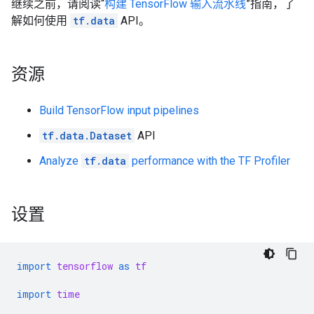
继续之前，请阅读“
构建 TensorFlow 输入流水线
”指南，了
解如何使用
tf.data
API。
资源
Build TensorFlow input pipelines
tf.data.Dataset
API
Analyze
tf.data
performance with the TF Profiler
设置
import
tensorflow
as
tf
import
time