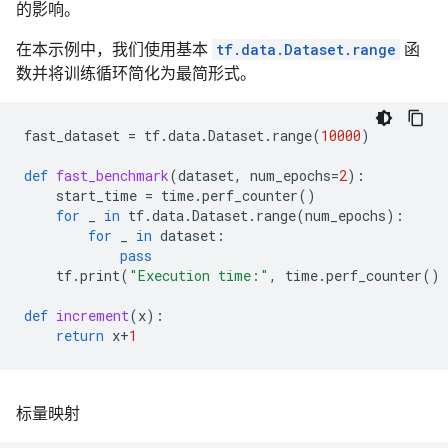
的影响。
在本示例中，我们使用基本
tf.data.Dataset.range
函
数并将训练循环简化为最简形式。
fast_dataset
=
tf
.
data
.
Dataset
.
range
(
10000
)
def
fast_benchmark
(
dataset
,
num_epochs
=
2
):
start_time
=
time
.
perf_counter
()
for
_
in
tf
.
data
.
Dataset
.
range
(
num_epochs
):
for
_
in
dataset
:
pass
tf
.
print
(
"Execution time:"
,
time
.
perf_counter
()
def
increment
(
x
):
return
x
+
1
标量映射