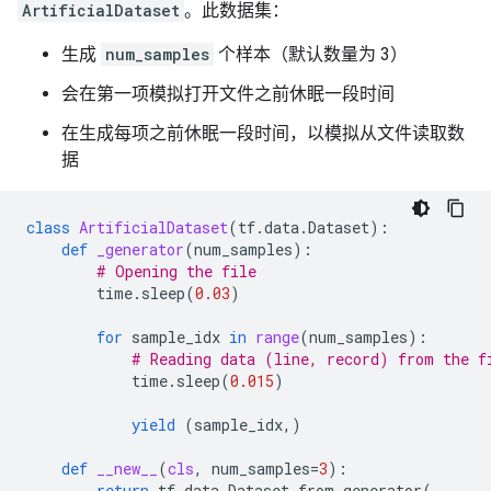
ArtificialDataset
。此数据集：
生成
num_samples
个样本（默认数量为 3）
会在第一项模拟打开文件之前休眠一段时间
在生成每项之前休眠一段时间，以模拟从文件读取数
据
class
ArtificialDataset
(
tf
.
data
.
Dataset
):
def
_generator
(
num_samples
):
# Opening the file
time
.
sleep
(
0.03
)
for
sample_idx
in
range
(
num_samples
):
# Reading data (line, record) from the f
time
.
sleep
(
0.015
)
yield
(
sample_idx
,)
def
__new__
(
cls
,
num_samples
=
3
):
return
tf
.
data
.
Dataset
.
from_generator
(