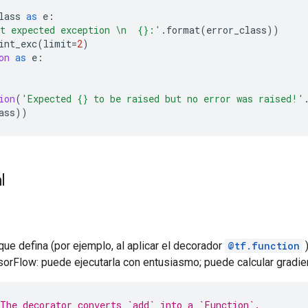
lass 
as
 e
:
t expected exception \n  {}:'
.
format
(
error_class
))
int_exc
(
limit
=
2
)
on
as
 e
:
ion
(
'Expected {} to be raised but no error was raised!'
ass
))
l
ue defina (por ejemplo, al aplicar el decorador
@tf.function
)
sorFlow: puede ejecutarla con entusiasmo; puede calcular gradien
The decorator converts `add` into a `Function`.