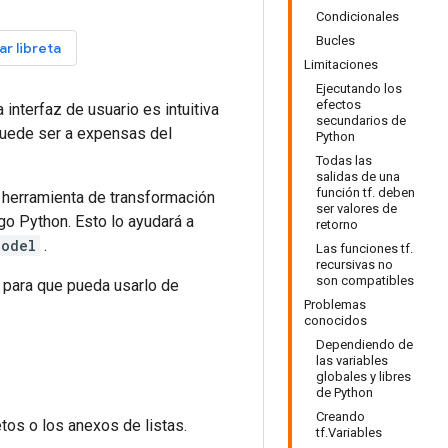
Condicionales
Bucles
r libreta
Limitaciones
Ejecutando los
efectos
interfaz de usuario es intuitiva
secundarios de
 puede ser a expensas del
Python
Todas las
salidas de una
función tf. deben
a herramienta de transformación
ser valores de
go Python. Esto lo ayudará a
retorno
Model
.
Las funciones tf.
recursivas no
son compatibles
, para que pueda usarlo de
Problemas
conocidos
Dependiendo de
las variables
globales y libres
de Python
Creando
tos o los anexos de listas.
tf.Variables