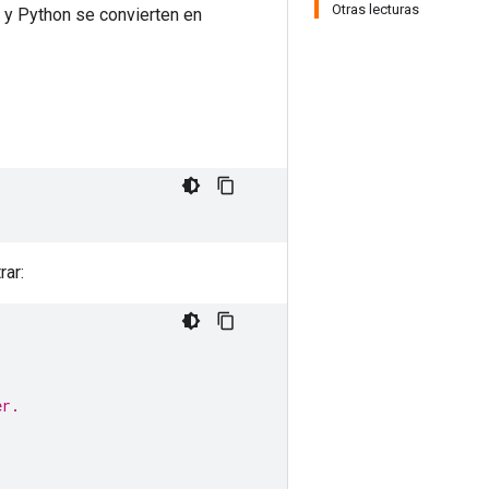
Otras lecturas
y Python se convierten en
rar:
er.