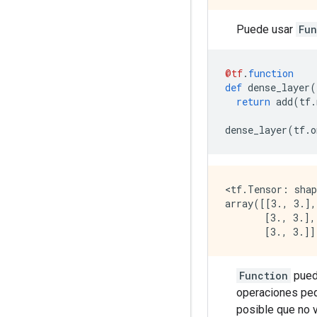
Puede usar
Fun
@tf
.
function
def
 dense_layer
(
return
 add
(
tf
.
dense_layer
(
tf
.
o
<tf.Tensor: shap
array([[3., 3.],

       [3., 3.],

Function
pued
operaciones peq
posible que no 