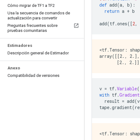
def
 add
(
a
,
 b
):
Cómo migrar de TF1 a TF2
return
 a 
+
 b
Usa la secuencia de comandos de
actualización para convertir
add
(
tf
.
ones
([
2
,
Preguntas frecuentes sobre
pruebas comunitarias
Estimadores
<tf.Tensor: shap
Descripción general de Estimador
array([[2., 2.],

Anexo
Compatibilidad de versiones
v 
=
 tf
.
Variable
(
with
 tf
.
Gradient
  result 
=
 add
(
v
tape
.
gradient
(
re