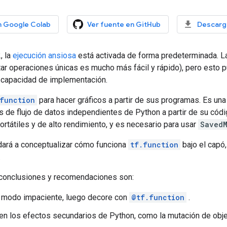
n Google Colab
Ver fuente en GitHub
Descarga
, la
ejecución ansiosa
está activada de forma predeterminada. La 
utar operaciones únicas es mucho más fácil y rápido), pero esto
a capacidad de implementación.
function
para hacer gráficos a partir de sus programas. Es un
s de flujo de datos independientes de Python a partir de su códi
rtátiles y de alto rendimiento, y es necesario para usar
Saved
udará a conceptualizar cómo funciona
tf.function
bajo el capó
.
 conclusiones y recomendaciones son:
 modo impaciente, luego decore con
@tf.function
.
en los efectos secundarios de Python, como la mutación de obje