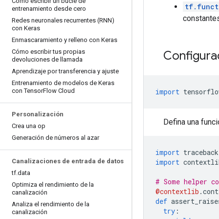
Cómo escribir un bucle de
tf.funct
entrenamiento desde cero
constantes
Redes neuronales recurrentes (RNN)
con Keras
Enmascaramiento y relleno con Keras
Cómo escribir tus propias
Configura
devoluciones de llamada
Aprendizaje por transferencia y ajuste
Entrenamiento de modelos de Keras
con Tensor
Flow Cloud
import
 tensorflo
Personalización
Defina una funci
Crea una op
Generación de números al azar
import
 traceback
Canalizaciones de entrada de datos
import
 contextli
tf
.
data
# Some helper co
Optimiza el rendimiento de la
@contextlib
.
cont
canalización
def
 assert_raise
Analiza el rendimiento de la
try
:
canalización