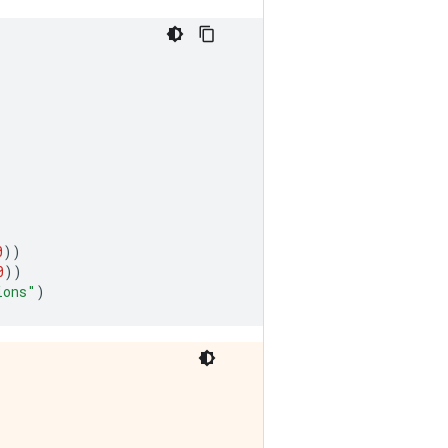
0
))
0
))
ions"
)