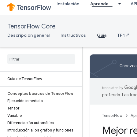
Instalación
Aprende
AP
TensorFlow Core
Descripción general
Instructivos
Guía
TF 1 ↗
Conozca 
Guía de Tensor
Flow
Conceptos básicos de Tensor
Flow
preferido. Las tr
Ejecución inmediata
Tensor
Variable
TensorFlow
Ap
Diferenciación automática
Mejor r
Introducción a los grafos y funciones