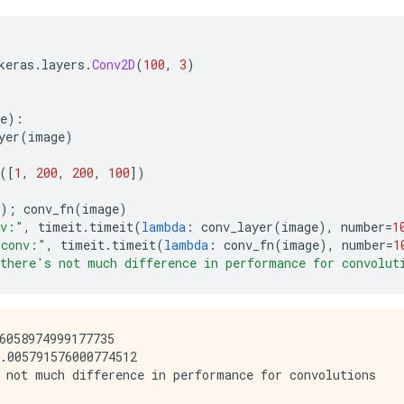
keras
.
layers
.
Conv2D
(
100
,
3
)
e
):
yer
(
image
)
([
1
,
200
,
200
,
100
])
);
 conv_fn
(
image
)
nv:"
,
 timeit
.
timeit
(
lambda
:
 conv_layer
(
image
),
 number
=
1
 conv:"
,
 timeit
.
timeit
(
lambda
:
 conv_fn
(
image
),
 number
=
1
there's not much difference in performance for convolut
6058974999177735

.005791576000774512
