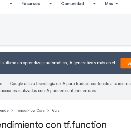
I
Recursos
Comunidad
Más
lo último en aprendizaje automático, IA generativa y más en el
S
Google utiliza tecnología de IA para traducir contenido a tu idioma
aducciones realizadas con IA pueden contener errores.
rende
TensorFlow Core
Guía
endimiento con tf
.
function