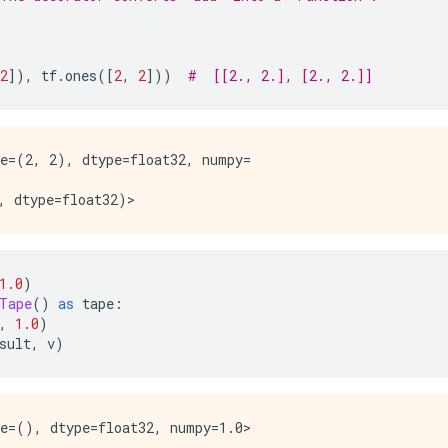
2
]),
 tf
.
ones
([
2
,
2
]))
#  [[2., 2.], [2., 2.]]
e=(2, 2), dtype=float32, numpy=

1.0
)
Tape
()
as
 tape
:
,
1.0
)
sult
,
 v
)