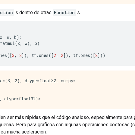
ction
s dentro de otras
Function
s.
x
,
 w
,
 b
):
matmul
(
x
,
 w
),
 b
)
nes
([
3
,
2
]),
 tf
.
ones
([
2
,
2
]),
 tf
.
ones
([
2
]))
e=(3, 2), dtype=float32, numpy=

en ser más rápidas que el código ansioso, especialmente para 
ueñas. Pero para gráficos con algunas operaciones costosas (c
vea mucha aceleración.