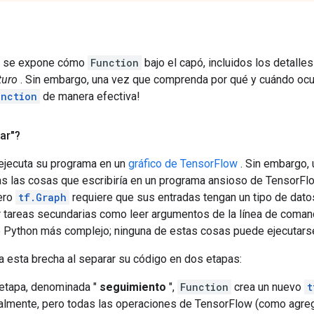
n, se expone cómo
Function
bajo el capó, incluidos los detall
turo
. Sin embargo, una vez que comprenda por qué y cuándo ocur
unction
de manera efectiva!
ar"?
ejecuta su programa en un
gráfico de TensorFlow
. Sin embargo,
as las cosas que escribiría en un programa ansioso de TensorFl
ero
tf.Graph
requiere que sus entradas tengan un tipo de dato
 tareas secundarias como leer argumentos de la línea de comando
e Python más complejo; ninguna de estas cosas puede ejecutars
a esta brecha al separar su código en dos etapas:
 etapa, denominada "
seguimiento
",
Function
crea un nuevo
t
almente, pero todas las operaciones de TensorFlow (como agre