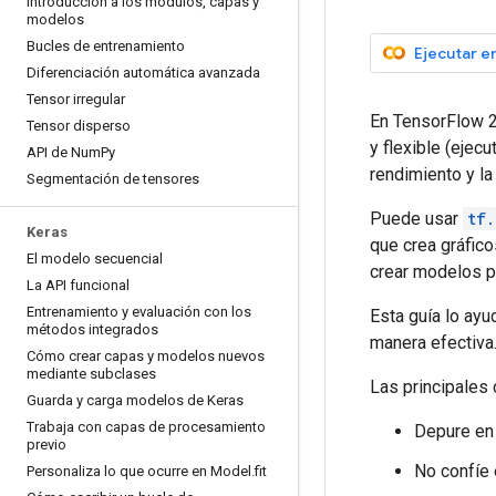
Introducción a los módulos
,
capas y
modelos
Bucles de entrenamiento
Ejecutar e
Diferenciación automática avanzada
Tensor irregular
En TensorFlow 2
Tensor disperso
y flexible (ejec
API de Num
Py
rendimiento y l
Segmentación de tensores
Puede usar
tf.
Keras
que crea gráfico
El modelo secuencial
crear modelos po
La API funcional
Entrenamiento y evaluación con los
Esta guía lo ay
métodos integrados
manera efectiva
Cómo crear capas y modelos nuevos
mediante subclases
Las principales
Guarda y carga modelos de Keras
Trabaja con capas de procesamiento
Depure en
previo
No confíe 
Personaliza lo que ocurre en Model
.
fit