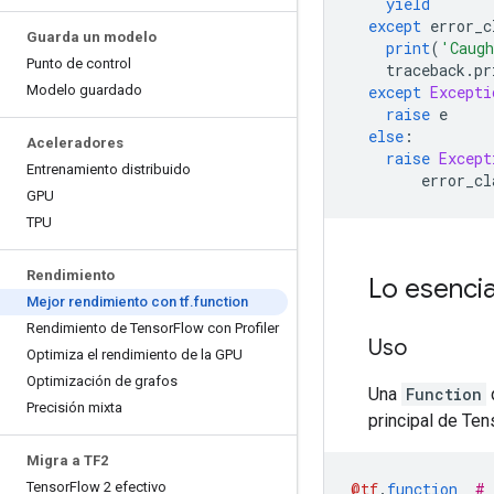
yield
except
 error_c
Guarda un modelo
print
(
'Caugh
Punto de control
    traceback
.
pr
Modelo guardado
except
Excepti
raise
 e
else
:
Aceleradores
raise
Except
Entrenamiento distribuido
        error_cl
GPU
TPU
Rendimiento
Lo esencia
Mejor rendimiento con tf
.
function
Rendimiento de Tensor
Flow con Profiler
Uso
Optimiza el rendimiento de la GPU
Optimización de grafos
Una
Function
q
Precisión mixta
principal de Ten
Migra a TF2
Tensor
Flow 2 efectivo
@tf
.
function
# 