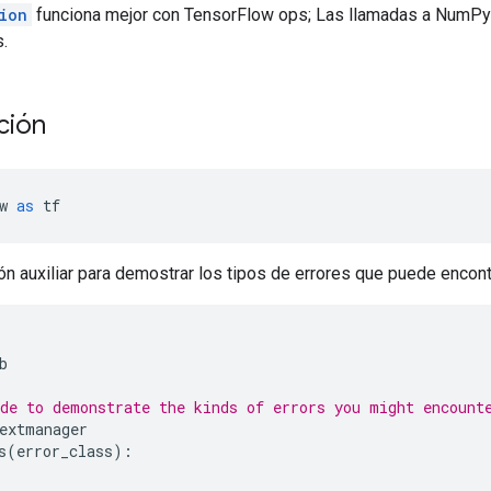
ion
funciona mejor con TensorFlow ops; Las llamadas a NumPy 
.
ción
w 
as
 tf
ón auxiliar para demostrar los tipos de errores que puede encont
b
de to demonstrate the kinds of errors you might encount
extmanager
s
(
error_class
):