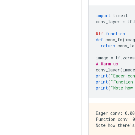
import
 timeit
conv_layer 
=
 tf
.
@tf
.
function
def
 conv_fn
(
imag
return
 conv_la
image 
=
 tf
.
zeros
# Warm up
conv_layer
(
image
print
(
"Eager co
print
(
"Function
print
(
"Note how 
Eager conv: 0.00
Function conv: 0