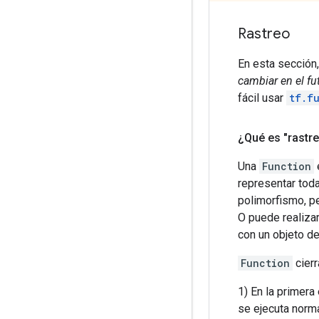
Rastreo
En esta secció
cambiar en el fu
fácil usar
tf.f
¿Qué es "rastre
Una
Function
representar tod
polimorfismo, p
O puede realizar
con un objeto d
Function
cierr
1) En la primera
se ejecuta norm