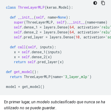
class
ThreeLayerMLP
(
keras
.
Model
):
def
__init__
(
self
,
name
=
None
):
super
(
ThreeLayerMLP
,
self
)
.
__init__
(
name
=
name
)
self
.
dense_1
=
layers
.
Dense
(
64
,
activation
=
'relu
self
.
dense_2
=
layers
.
Dense
(
64
,
activation
=
'relu
self
.
pred_layer
=
layers
.
Dense
(
10
,
activation
=
's
def
call
(
self
,
inputs
):
x
=
self
.
dense_1
(
inputs
)
x
=
self
.
dense_2
(
x
)
return
self
.
pred_layer
(
x
)
def
get_model
():
return
ThreeLayerMLP
(
name
=
'3_layer_mlp'
)
model
=
get_model
()
En primer lugar,
un modelo subclasificado que nunca se ha
utilizado no se puede guardar.
.