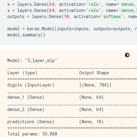
x
=
layers
.
Dense
(
64
,
activation
=
'relu'
,
name
=
'dense_
x
=
layers
.
Dense
(
64
,
activation
=
'relu'
,
name
=
'dense_
outputs
=
layers
.
Dense
(
10
,
activation
=
'softmax'
,
nam
model
=
keras
.
Model
(
inputs
=
inputs
,
outputs
=
outputs
,
model
.
summary
()
Model: "3_layer_mlp"

_____________________________________________________
Layer (type)                 Output Shape            
=====================================================
digits (InputLayer)          [(None, 784)]           
_____________________________________________________
dense_1 (Dense)              (None, 64)              
_____________________________________________________
dense_2 (Dense)              (None, 64)              
_____________________________________________________
predictions (Dense)          (None, 10)              
=====================================================
Total params: 55,050
