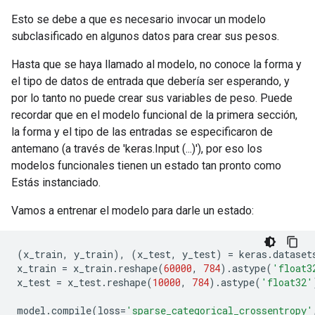
Esto se debe a que es necesario invocar un modelo
subclasificado en algunos datos para crear sus pesos.
Hasta que se haya llamado al modelo, no conoce la forma y
el tipo de datos de entrada que debería ser esperando, y
por lo tanto no puede crear sus variables de peso. Puede
recordar que en el modelo funcional de la primera sección,
la forma y el tipo de las entradas se especificaron de
antemano (a través de 'keras.Input (...)'), por eso los
modelos funcionales tienen un estado tan pronto como
Estás instanciado.
Vamos a entrenar el modelo para darle un estado:
(
x_train
,
y_train
),
(
x_test
,
y_test
)
=
keras
.
dataset
x_train
=
x_train
.
reshape
(
60000
,
784
)
.
astype
(
'float3
x_test
=
x_test
.
reshape
(
10000
,
784
)
.
astype
(
'float32'
model
.
compile
(
loss
=
'sparse_categorical_crossentropy'