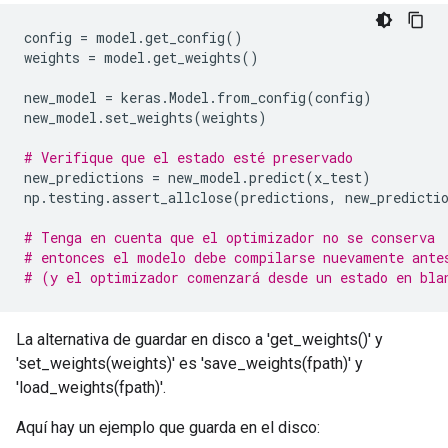
config
=
model
.
get_config
()
weights
=
model
.
get_weights
()
new_model
=
keras
.
Model
.
from_config
(
config
)
new_model
.
set_weights
(
weights
)
# Verifique que el estado esté preservado
new_predictions
=
new_model
.
predict
(
x_test
)
np
.
testing
.
assert_allclose
(
predictions
,
new_predicti
# Tenga en cuenta que el optimizador no se conserva
# entonces el modelo debe compilarse nuevamente ante
# (y el optimizador comenzará desde un estado en bla
La alternativa de guardar en disco a 'get_weights()' y
'set_weights(weights)' es 'save_weights(fpath)' y
'load_weights(fpath)'.
Aquí hay un ejemplo que guarda en el disco: