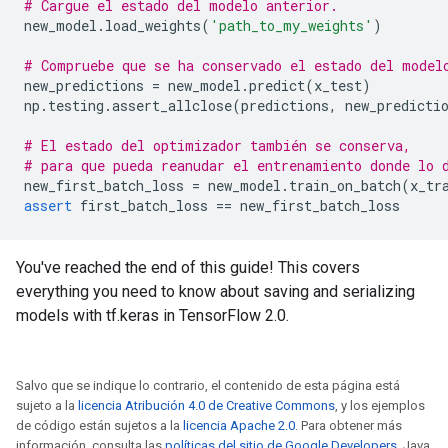
# Cargue el estado del modelo anterior.
new_model
.
load_weights
(
'path_to_my_weights'
)
# Compruebe que se ha conservado el estado del model
new_predictions
=
new_model
.
predict
(
x_test
)
np
.
testing
.
assert_allclose
(
predictions
,
new_predicti
# El estado del optimizador también se conserva,
# para que pueda reanudar el entrenamiento donde lo 
new_first_batch_loss
=
new_model
.
train_on_batch
(
x_tr
assert
first_batch_loss
==
new_first_batch_loss
You've reached the end of this guide! This covers
everything you need to know about saving and serializing
models with tf.keras in TensorFlow 2.0.
Salvo que se indique lo contrario, el contenido de esta página está
sujeto a la
licencia Atribución 4.0 de Creative Commons
, y los ejemplos
de código están sujetos a la
licencia Apache 2.0
. Para obtener más
información, consulta las
políticas del sitio de Google Developers
. Java