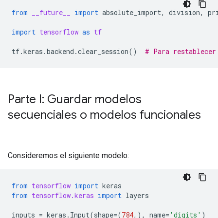
from
__future__
import
absolute_import
,
division
,
pr
import
tensorflow
as
tf
tf
.
keras
.
backend
.
clear_session
()
# Para restablecer
Parte I: Guardar modelos
secuenciales o modelos funcionales
Consideremos el siguiente modelo:
from
tensorflow
import
keras
from
tensorflow.keras
import
layers
inputs
=
keras
.
Input
(
shape
=
(
784
,),
name
=
'digits'
)