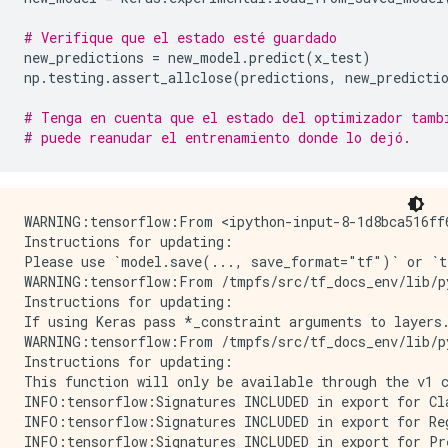
# Verifique que el estado esté guardado
new_predictions
=
new_model
.
predict
(
x_test
)
np
.
testing
.
assert_allclose
(
predictions
,
new_predicti
# Tenga en cuenta que el estado del optimizador tamb
# puede reanudar el entrenamiento donde lo dejó.
WARNING:tensorflow:From <ipython-input-8-1d8bca516ff
Instructions for updating:

Please use `model.save(..., save_format="tf")` or `t
WARNING:tensorflow:From /tmpfs/src/tf_docs_env/lib/p
Instructions for updating:

If using Keras pass *_constraint arguments to layers.
WARNING:tensorflow:From /tmpfs/src/tf_docs_env/lib/p
Instructions for updating:

This function will only be available through the v1 c
INFO:tensorflow:Signatures INCLUDED in export for Cla
INFO:tensorflow:Signatures INCLUDED in export for Reg
INFO:tensorflow:Signatures INCLUDED in export for Pre