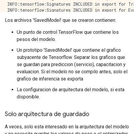
INFO:tensorflow:Signatures INCLUDED in export for Tr
INFO:tensorflow:Signatures INCLUDED in export for Eva
WARNING:tensorflow:Export includes no default signatu
Los archivos 'SavedModel' que se crearon contienen:
INFO:tensorflow:No assets to save.

INFO:tensorflow:No assets to write.

Un punto de control TensorFlow que contiene los
INFO:tensorflow:Signatures INCLUDED in export for Cla
pesos del modelo.
INFO:tensorflow:Signatures INCLUDED in export for Reg
INFO:tensorflow:Signatures INCLUDED in export for Pre
Un prototipo 'SavedModel' que contiene el grafico
INFO:tensorflow:Signatures INCLUDED in export for Tra
subyacente de Tensorflow. Separar los graficos que
INFO:tensorflow:Signatures INCLUDED in export for Eva
WARNING:tensorflow:Export includes no default signatu
se guardan para prediccion (servicio), capacitacion y
INFO:tensorflow:No assets to save.

evaluacion. Si el modelo no se compilo antes, solo el
INFO:tensorflow:No assets to write.

grafico de inferencia se exporta
INFO:tensorflow:Signatures INCLUDED in export for Cla
INFO:tensorflow:Signatures INCLUDED in export for Reg
La configuracion de arquitectura del modelo, si esta
INFO:tensorflow:Signatures INCLUDED in export for Pr
disponible.
INFO:tensorflow:Signatures INCLUDED in export for Tra
INFO:tensorflow:Signatures INCLUDED in export for Eva
INFO:tensorflow:No assets to save.

Solo arquitectura de guardado
INFO:tensorflow:No assets to write.

INFO:tensorflow:SavedModel written to: path_to_saved_
A veces, solo esta interesado en la arquitectura del modelo
WARNING:tensorflow:From <ipython-input-8-1d8bca516ff
y no necesita guardar los valores de peso o el optimizador.