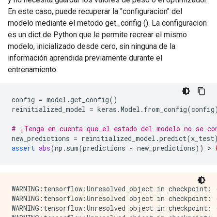
Instructions for updating:

En este caso, puede recuperar la "configuracion" del
modelo mediante el metodo get_config (). La configuracion
es un dict de Python que le permite recrear el mismo
modelo, inicializado desde cero, sin ninguna de la
información aprendida previamente durante el
entrenamiento.
config
=
model
.
get_config
()
reinitialized_model
=
keras
.
Model
.
from_config
(
config
# ¡Tenga en cuenta que el estado del modelo no se co
new_predictions
=
reinitialized_model
.
predict
(
x_test
assert
abs
(
np
.
sum
(
predictions
-
new_predictions
))
 > 
WARNING:tensorflow:Unresolved object in checkpoint: (
WARNING:tensorflow:Unresolved object in checkpoint: 
WARNING:tensorflow:Unresolved object in checkpoint: 