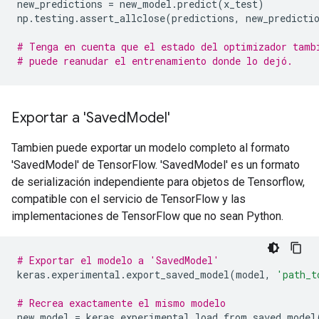
new_predictions
=
new_model
.
predict
(
x_test
)
np
.
testing
.
assert_allclose
(
predictions
,
new_predicti
# Tenga en cuenta que el estado del optimizador tamb
# puede reanudar el entrenamiento donde lo dejó.
Exportar a 'Saved
Model'
Tambien puede exportar un modelo completo al formato
'SavedModel' de TensorFlow. 'SavedModel' es un formato
de serialización independiente para objetos de Tensorflow,
compatible con el servicio de TensorFlow y las
implementaciones de TensorFlow que no sean Python.
# Exportar el modelo a 'SavedModel'
keras
.
experimental
.
export_saved_model
(
model
,
'path_t
# Recrea exactamente el mismo modelo
new_model
=
keras
.
experimental
.
load_from_saved_model