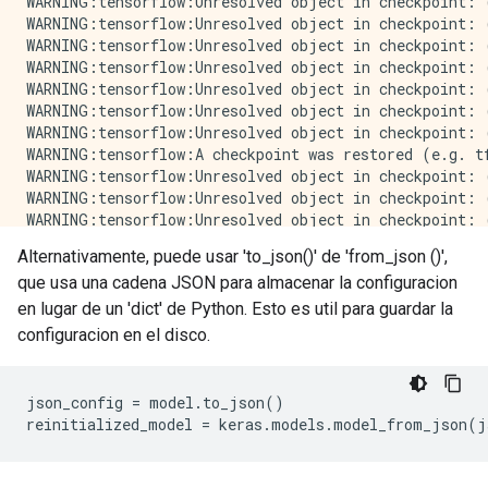
WARNING:tensorflow:Unresolved object in checkpoint: (
WARNING:tensorflow:Unresolved object in checkpoint: 
WARNING:tensorflow:Unresolved object in checkpoint: 
WARNING:tensorflow:Unresolved object in checkpoint: 
WARNING:tensorflow:Unresolved object in checkpoint: 
WARNING:tensorflow:Unresolved object in checkpoint: 
WARNING:tensorflow:Unresolved object in checkpoint: 
WARNING:tensorflow:A checkpoint was restored (e.g. t
WARNING:tensorflow:Unresolved object in checkpoint: (
WARNING:tensorflow:Unresolved object in checkpoint: (
WARNING:tensorflow:Unresolved object in checkpoint: (
WARNING:tensorflow:Unresolved object in checkpoint: 
Alternativamente, puede usar 'to_json()' de 'from_json ()',
WARNING:tensorflow:Unresolved object in checkpoint: 
que usa una cadena JSON para almacenar la configuracion
WARNING:tensorflow:Unresolved object in checkpoint: (
WARNING:tensorflow:Unresolved object in checkpoint: 
en lugar de un 'dict' de Python. Esto es util para guardar la
WARNING:tensorflow:Unresolved object in checkpoint: 
configuracion en el disco.
WARNING:tensorflow:Unresolved object in checkpoint: 
WARNING:tensorflow:Unresolved object in checkpoint: 
WARNING:tensorflow:Unresolved object in checkpoint: 
json_config
=
model
.
to_json
()
WARNING:tensorflow:Unresolved object in checkpoint: 
reinitialized_model
=
keras
.
models
.
model_from_json
(
j