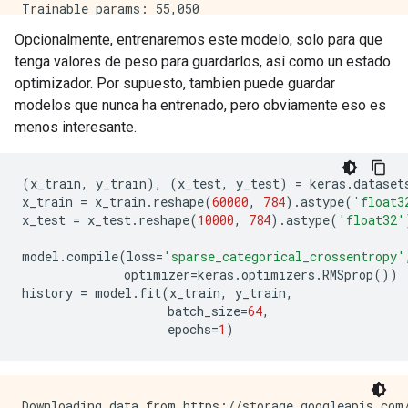
Trainable params: 55,050

Non-trainable params: 0

Opcionalmente, entrenaremos este modelo, solo para que
tenga valores de peso para guardarlos, así como un estado
optimizador. Por supuesto, tambien puede guardar
modelos que nunca ha entrenado, pero obviamente eso es
menos interesante.
(
x_train
,
y_train
),
(
x_test
,
y_test
)
=
keras
.
dataset
x_train
=
x_train
.
reshape
(
60000
,
784
)
.
astype
(
'float3
x_test
=
x_test
.
reshape
(
10000
,
784
)
.
astype
(
'float32'
model
.
compile
(
loss
=
'sparse_categorical_crossentropy'
optimizer
=
keras
.
optimizers
.
RMSprop
())
history
=
model
.
fit
(
x_train
,
y_train
,
batch_size
=
64
,
epochs
=
1
)
Downloading data from https://storage.googleapis.com/