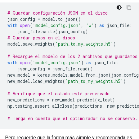
# Guardar configuración JSON en el disco
json_config
=
model
.
to_json
()
with
open
(
'model_config.json'
,
'w'
)
as
json_file
:
json_file
.
write
(
json_config
)
# Guardar pesos en el disco
model
.
save_weights
(
'path_to_my_weights.h5'
)
# Recargue el modelo de los 2 archivos que guardamos
with
open
(
'model_config.json'
)
as
json_file
:
json_config
=
json_file
.
read
()
new_model
=
keras
.
models
.
model_from_json
(
json_config
new_model
.
load_weights
(
'path_to_my_weights.h5'
)
# Verifique que el estado esté preservado
new_predictions
=
new_model
.
predict
(
x_test
)
np
.
testing
.
assert_allclose
(
predictions
,
new_predicti
# Tenga en cuenta que el optimizador no se conservo.
Pero recuerde que la forma más simple y recomendada es