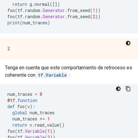
return
 g
.
normal
([])
foo
(
tf
.
random
.
Generator
.
from_seed
(
1
))
foo
(
tf
.
random
.
Generator
.
from_seed
(
2
))
print
(
num_traces
)
Tenga en cuenta que este comportamiento de retroceso es
coherente con
tf.Variable
:
num_traces 
=
0
@tf
.
function
def
 foo
(
v
):
global
 num_traces
  num_traces 
+=
1
return
 v
.
read_value
()
foo
(
tf
.
Variable
(
1
))
foo
(
tf
.
Variable
(
2
))