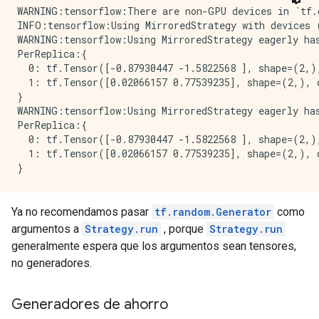
WARNING:tensorflow:There are non-GPU devices in `tf.d
INFO:tensorflow:Using MirroredStrategy with devices 
WARNING:tensorflow:Using MirroredStrategy eagerly has
PerReplica:{

  0: tf.Tensor([-0.87930447 -1.5822568 ], shape=(2,),
  1: tf.Tensor([0.02066157 0.77539235], shape=(2,), d
}

WARNING:tensorflow:Using MirroredStrategy eagerly has
PerReplica:{

  0: tf.Tensor([-0.87930447 -1.5822568 ], shape=(2,),
  1: tf.Tensor([0.02066157 0.77539235], shape=(2,), d
Ya no recomendamos pasar
tf.random.Generator
como
argumentos a
Strategy.run
, porque
Strategy.run
generalmente espera que los argumentos sean tensores,
no generadores.
Generadores de ahorro