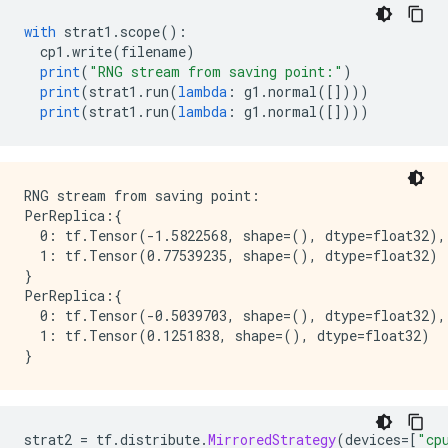
with
 strat1
.
scope
():
  cp1
.
write
(
filename
)
print
(
"RNG stream from saving point:"
)
print
(
strat1
.
run
(
lambda
:
 g1
.
normal
([])))
print
(
strat1
.
run
(
lambda
:
 g1
.
normal
([])))
RNG stream from saving point:

PerReplica:{

  0: tf.Tensor(-1.5822568, shape=(), dtype=float32),

  1: tf.Tensor(0.77539235, shape=(), dtype=float32)

}

PerReplica:{

  0: tf.Tensor(-0.5039703, shape=(), dtype=float32),

  1: tf.Tensor(0.1251838, shape=(), dtype=float32)

strat2 
=
 tf
.
distribute
.
MirroredStrategy
(
devices
=[
"cp