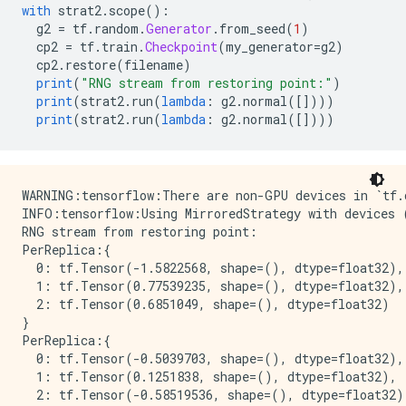
with
 strat2
.
scope
():
  g2 
=
 tf
.
random
.
Generator
.
from_seed
(
1
)
  cp2 
=
 tf
.
train
.
Checkpoint
(
my_generator
=
g2
)
  cp2
.
restore
(
filename
)
print
(
"RNG stream from restoring point:"
)
print
(
strat2
.
run
(
lambda
:
 g2
.
normal
([])))
print
(
strat2
.
run
(
lambda
:
 g2
.
normal
([])))
WARNING:tensorflow:There are non-GPU devices in `tf.d
INFO:tensorflow:Using MirroredStrategy with devices 
RNG stream from restoring point:

PerReplica:{

  0: tf.Tensor(-1.5822568, shape=(), dtype=float32),

  1: tf.Tensor(0.77539235, shape=(), dtype=float32),

  2: tf.Tensor(0.6851049, shape=(), dtype=float32)

}

PerReplica:{

  0: tf.Tensor(-0.5039703, shape=(), dtype=float32),

  1: tf.Tensor(0.1251838, shape=(), dtype=float32),

  2: tf.Tensor(-0.58519536, shape=(), dtype=float32)
