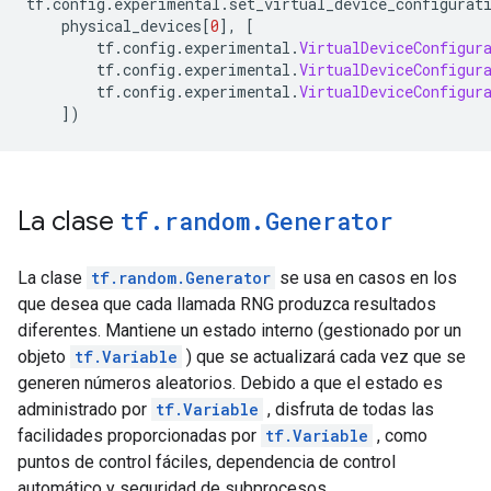
tf
.
config
.
experimental
.
set_virtual_device_configurat
    physical_devices
[
0
],
[
        tf
.
config
.
experimental
.
VirtualDeviceConfigur
        tf
.
config
.
experimental
.
VirtualDeviceConfigur
        tf
.
config
.
experimental
.
VirtualDeviceConfigur
])
La clase
tf
.
random
.
Generator
La clase
tf.random.Generator
se usa en casos en los
que desea que cada llamada RNG produzca resultados
diferentes. Mantiene un estado interno (gestionado por un
objeto
tf.Variable
) que se actualizará cada vez que se
generen números aleatorios. Debido a que el estado es
administrado por
tf.Variable
, disfruta de todas las
facilidades proporcionadas por
tf.Variable
, como
puntos de control fáciles, dependencia de control
automático y seguridad de subprocesos.