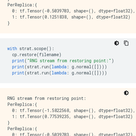
PerReplica:{

  0: tf.Tensor(-0.5039703, shape=(), dtype=float32),

  1: tf.Tensor(0.1251838, shape=(), dtype=float32)

with
 strat
.
scope
():
  cp
.
restore
(
filename
)
print
(
"RNG stream from restoring point:"
)
print
(
strat
.
run
(
lambda
:
 g
.
normal
([])))
print
(
strat
.
run
(
lambda
:
 g
.
normal
([])))
RNG stream from restoring point:

PerReplica:{

  0: tf.Tensor(-1.5822568, shape=(), dtype=float32),

  1: tf.Tensor(0.77539235, shape=(), dtype=float32)

}

PerReplica:{

  0: tf.Tensor(-0.5039703, shape=(), dtype=float32),
