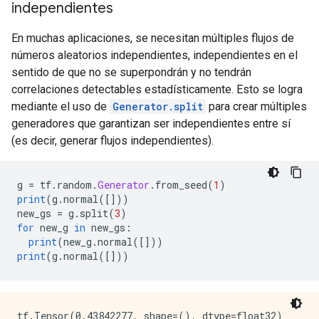
independientes
En muchas aplicaciones, se necesitan múltiples flujos de
números aleatorios independientes, independientes en el
sentido de que no se superpondrán y no tendrán
correlaciones detectables estadísticamente. Esto se logra
mediante el uso de
Generator.split
para crear múltiples
generadores que garantizan ser independientes entre sí
(es decir, generar flujos independientes).
g 
=
 tf
.
random
.
Generator
.
from_seed
(
1
)
print
(
g
.
normal
([]))
new_gs 
=
 g
.
split
(
3
)
for
 new_g 
in
 new_gs
:
print
(
new_g
.
normal
([]))
print
(
g
.
normal
([]))
tf.Tensor(0.43842277, shape=(), dtype=float32)
