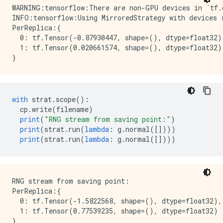
WARNING:tensorflow:There are non-GPU devices in `tf.d
INFO:tensorflow:Using MirroredStrategy with devices 
PerReplica:{

  0: tf.Tensor(-0.87930447, shape=(), dtype=float32),
  1: tf.Tensor(0.020661574, shape=(), dtype=float32)

with
 strat
.
scope
():
  cp
.
write
(
filename
)
print
(
"RNG stream from saving point:"
)
print
(
strat
.
run
(
lambda
:
 g
.
normal
([])))
print
(
strat
.
run
(
lambda
:
 g
.
normal
([])))
RNG stream from saving point:

PerReplica:{

  0: tf.Tensor(-1.5822568, shape=(), dtype=float32),

  1: tf.Tensor(0.77539235, shape=(), dtype=float32)

}
