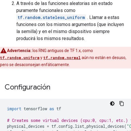
A través de las funciones aleatorias sin estado
puramente funcionales como
tf.random.stateless_uniform
. Llamar a estas
funciones con los mismos argumentos (que incluyen
la semilla) y en el mismo dispositivo siempre
producirá los mismos resultados.
Advertencia:
los RNG antiguos de TF 1.x, como
tf.random.uniform
y
tf.random.normal
aún no están en desuso,
pero se desaconsejan enfáticamente.
Configuración
import
 tensorflow 
as
 tf
# Creates some virtual devices (cpu:0, cpu:1, etc.) 
physical_devices 
=
 tf
.
config
.
list_physical_devices
(
"