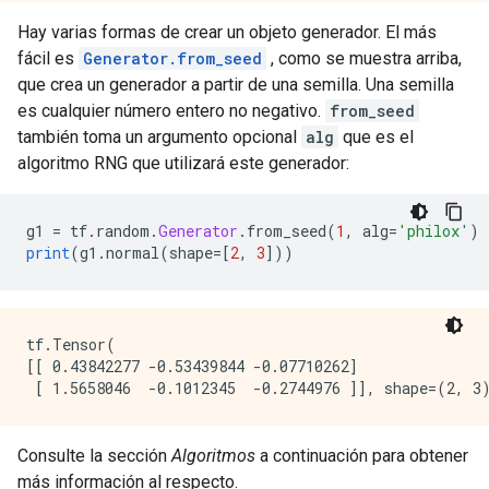
Hay varias formas de crear un objeto generador. El más
fácil es
Generator.from_seed
, como se muestra arriba,
que crea un generador a partir de una semilla. Una semilla
es cualquier número entero no negativo.
from_seed
también toma un argumento opcional
alg
que es el
algoritmo RNG que utilizará este generador:
g1 
=
 tf
.
random
.
Generator
.
from_seed
(
1
,
 alg
=
'philox'
)
print
(
g1
.
normal
(
shape
=[
2
,
3
]))
tf.Tensor(

[[ 0.43842277 -0.53439844 -0.07710262]

Consulte la sección
Algoritmos
a continuación para obtener
más información al respecto.