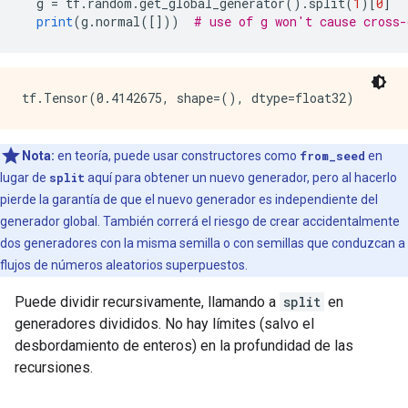
  g 
=
 tf
.
random
.
get_global_generator
().
split
(
1
)[
0
]
print
(
g
.
normal
([]))
# use of g won't cause cross-
Nota:
en teoría, puede usar constructores como
from_seed
en
lugar de
split
aquí para obtener un nuevo generador, pero al hacerlo
pierde la garantía de que el nuevo generador es independiente del
generador global. También correrá el riesgo de crear accidentalmente
dos generadores con la misma semilla o con semillas que conduzcan a
flujos de números aleatorios superpuestos.
Puede dividir recursivamente, llamando a
split
en
generadores divididos. No hay límites (salvo el
desbordamiento de enteros) en la profundidad de las
recursiones.