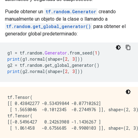
Puede obtener un
tf.random.Generator
creando
manualmente un objeto de la clase o llamando a
tf.random.get_global_generator()
para obtener el
generador global predeterminado:
g1 
=
 tf
.
random
.
Generator
.
from_seed
(
1
)
print
(
g1
.
normal
(
shape
=[
2
,
3
]))
g2 
=
 tf
.
random
.
get_global_generator
()
print
(
g2
.
normal
(
shape
=[
2
,
3
]))
tf.Tensor(

[[ 0.43842277 -0.53439844 -0.07710262]

 [ 1.5658046  -0.1012345  -0.2744976 ]], shape=(2, 3)
tf.Tensor(

[[-0.5496427   0.24263908 -1.1436267 ]
