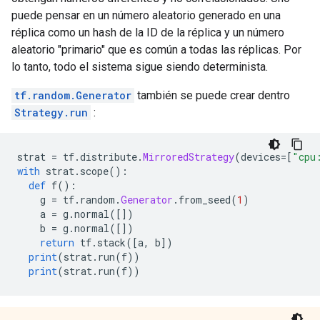
puede pensar en un número aleatorio generado en una
réplica como un hash de la ID de la réplica y un número
aleatorio "primario" que es común a todas las réplicas. Por
lo tanto, todo el sistema sigue siendo determinista.
tf.random.Generator
también se puede crear dentro
Strategy.run
:
strat 
=
 tf
.
distribute
.
MirroredStrategy
(
devices
=[
"cpu
with
 strat
.
scope
():
def
 f
():
    g 
=
 tf
.
random
.
Generator
.
from_seed
(
1
)
    a 
=
 g
.
normal
([])
    b 
=
 g
.
normal
([])
return
 tf
.
stack
([
a
,
 b
])
print
(
strat
.
run
(
f
))
print
(
strat
.
run
(
f
))