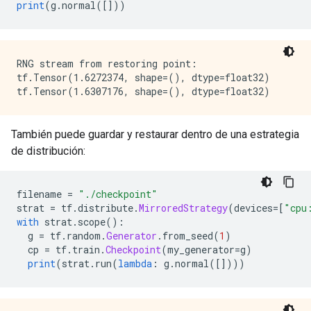
print
(
g
.
normal
([]))
RNG stream from restoring point:

tf.Tensor(1.6272374, shape=(), dtype=float32)

También puede guardar y restaurar dentro de una estrategia
de distribución:
filename 
=
"./checkpoint"
strat 
=
 tf
.
distribute
.
MirroredStrategy
(
devices
=[
"cpu
with
 strat
.
scope
():
  g 
=
 tf
.
random
.
Generator
.
from_seed
(
1
)
  cp 
=
 tf
.
train
.
Checkpoint
(
my_generator
=
g
)
print
(
strat
.
run
(
lambda
:
 g
.
normal
([])))