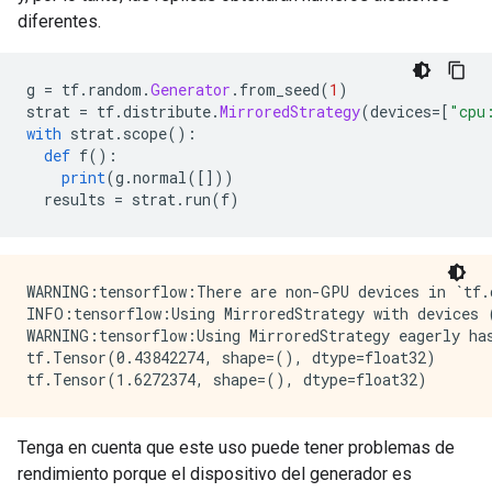
diferentes.
g 
=
 tf
.
random
.
Generator
.
from_seed
(
1
)
strat 
=
 tf
.
distribute
.
MirroredStrategy
(
devices
=[
"cpu
with
 strat
.
scope
():
def
 f
():
print
(
g
.
normal
([]))
  results 
=
 strat
.
run
(
f
)
WARNING:tensorflow:There are non-GPU devices in `tf.d
INFO:tensorflow:Using MirroredStrategy with devices 
WARNING:tensorflow:Using MirroredStrategy eagerly has
tf.Tensor(0.43842274, shape=(), dtype=float32)

Tenga en cuenta que este uso puede tener problemas de
rendimiento porque el dispositivo del generador es