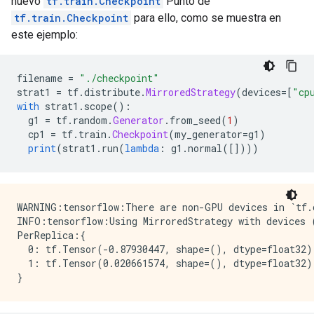
nuevo
tf.train.Checkpoint
Punto de
tf.train.Checkpoint
para ello, como se muestra en
este ejemplo:
filename 
=
"./checkpoint"
strat1 
=
 tf
.
distribute
.
MirroredStrategy
(
devices
=[
"cp
with
 strat1
.
scope
():
  g1 
=
 tf
.
random
.
Generator
.
from_seed
(
1
)
  cp1 
=
 tf
.
train
.
Checkpoint
(
my_generator
=
g1
)
print
(
strat1
.
run
(
lambda
:
 g1
.
normal
([])))
WARNING:tensorflow:There are non-GPU devices in `tf.d
INFO:tensorflow:Using MirroredStrategy with devices 
PerReplica:{

  0: tf.Tensor(-0.87930447, shape=(), dtype=float32),
  1: tf.Tensor(0.020661574, shape=(), dtype=float32)
