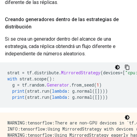
diferente de las réplicas.
Creando generadores dentro de las estrategias de
distribución
Si se crea un generador dentro del alcance de una
estrategia, cada réplica obtendrá un flujo diferente e
independiente de números aleatorios.
strat 
=
 tf
.
distribute
.
MirroredStrategy
(
devices
=[
"cpu
with
 strat
.
scope
():
  g 
=
 tf
.
random
.
Generator
.
from_seed
(
1
)
print
(
strat
.
run
(
lambda
:
 g
.
normal
([])))
print
(
strat
.
run
(
lambda
:
 g
.
normal
([])))
WARNING:tensorflow:There are non-GPU devices in `tf.d
INFO:tensorflow:Using MirroredStrategy with devices 
WARNING:tensorflow:Using MirroredStrategy eagerly has