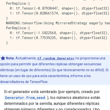
PerReplica:{

  0: tf.Tensor(-0.87930447, shape=(), dtype=float32),
  1: tf.Tensor(0.020661574, shape=(), dtype=float32)

}

WARNING:tensorflow:Using MirroredStrategy eagerly has
PerReplica:{

  0: tf.Tensor(-1.5822568, shape=(), dtype=float32),

  1: tf.Tensor(0.77539235, shape=(), dtype=float32)

Nota:
Actualmente,
tf.random.Generator
no proporciona una
opción para permitir que diferentes réplicas obtengan secuencias
idénticas (en lugar de diferentes) (lo que técnicamente no es difícil). Si
tiene un caso de uso para esta característica, informe a los
desarrolladores de TensorFlow.
Si el generador está sembrado (por ejemplo, creado por
Generator.from_seed
), los números aleatorios están
determinados por la semilla, aunque diferentes réplicas
obtengan números diferentes y no correlacionados. Uno