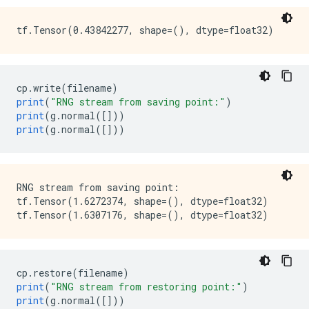
cp
.
write
(
filename
)
print
(
"RNG stream from saving point:"
)
print
(
g
.
normal
([]))
print
(
g
.
normal
([]))
RNG stream from saving point:

tf.Tensor(1.6272374, shape=(), dtype=float32)

cp
.
restore
(
filename
)
print
(
"RNG stream from restoring point:"
)
print
(
g
.
normal
([]))