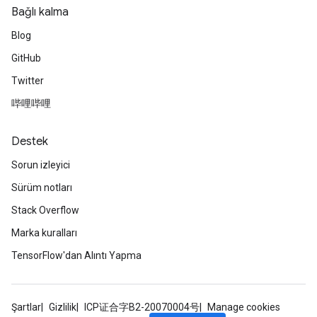
Bağlı kalma
Blog
GitHub
Twitter
哔哩哔哩
Destek
Sorun izleyici
Sürüm notları
Stack Overflow
Marka kuralları
TensorFlow'dan Alıntı Yapma
Şartlar
Gizlilik
ICP证合字B2-20070004号
Manage cookies