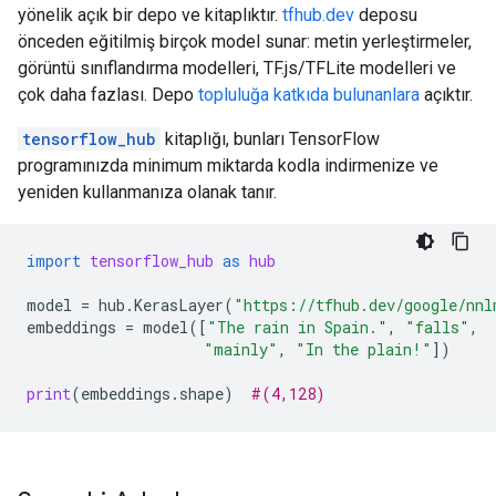
yönelik açık bir depo ve kitaplıktır.
tfhub.dev
deposu
önceden eğitilmiş birçok model sunar: metin yerleştirmeler,
görüntü sınıflandırma modelleri, TF.js/TFLite modelleri ve
çok daha fazlası. Depo
topluluğa katkıda bulunanlara
açıktır.
tensorflow_hub
kitaplığı, bunları TensorFlow
programınızda minimum miktarda kodla indirmenize ve
yeniden kullanmanıza olanak tanır.
import
tensorflow_hub
as
hub
model
=
hub
.
KerasLayer
(
"https://tfhub.dev/google/nnl
embeddings
=
model
([
"The rain in Spain."
,
"falls"
,
"mainly"
,
"In the plain!"
])
print
(
embeddings
.
shape
)
#(4,128)