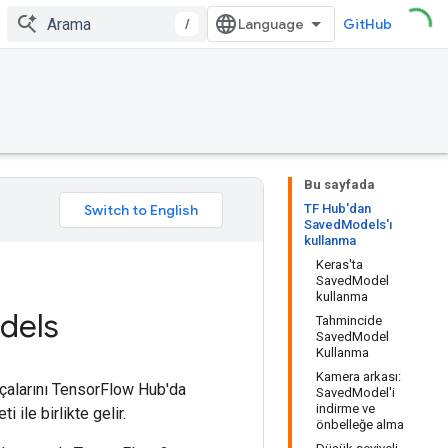
/
GitHub
Bu sayfada
TF Hub'dan
SavedModels'ı
kullanma
Keras'ta
SavedModel
kullanma
dels
Tahmincide
SavedModel
Kullanma
Kamera arkası:
çalarını TensorFlow Hub'da
SavedModel'i
indirme ve
i ile birlikte gelir.
önbelleğe alma