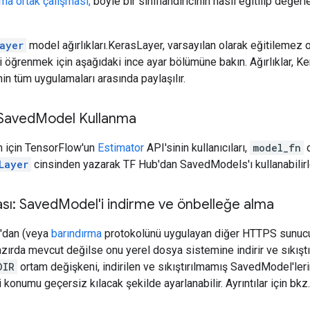
rma ortak çalışması,
böyle bir sınıflandırıcının nasıl eğitilip değer
ayer
model ağırlıkları.KerasLayer, varsayılan olarak eğitilemez o
i öğrenmek için aşağıdaki ince ayar bölümüne bakın. Ağırlıklar, Ke
n tüm uygulamaları arasında paylaşılır.
Saved
Model Kullanma
m için TensorFlow'un
Estimator
API'sinin kullanıcıları,
model_fn
d
Layer
cinsinden yazarak TF Hub'dan SavedModels'ı kullanabilirl
sı: Saved
Model'i indirme ve önbelleğe alma
'dan (veya
barındırma
protokolünü uygulayan diğer HTTPS sunucu
azırda mevcut değilse onu yerel dosya sistemine indirir ve sıkıştı
DIR
ortam değişkeni, indirilen ve sıkıştırılmamış SavedModel'leri
 konumu geçersiz kılacak şekilde ayarlanabilir. Ayrıntılar için bkz