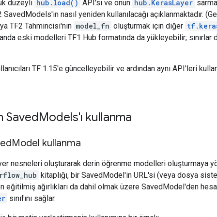
ük düzeyli
hub.load()
API'si ve onun
hub.KerasLayer
sarmal
SavedModels'in nasıl yeniden kullanılacağı açıklanmaktadır. (Ge
ya TF2 Tahmincisi'nin
model_fn
oluşturmak için diğer
tf.kera
anda eski modelleri TF1 Hub formatında da yükleyebilir; sınırlar 
anıcıları TF 1.15'e güncelleyebilir ve ardından aynı API'leri kullan
n Saved
Models'ı kullanma
ved
Model kullanma
er nesneleri oluşturarak derin öğrenme modelleri oluşturmaya y
rflow_hub
kitaplığı, bir SavedModel'in URL'si (veya dosya sistem
n eğitilmiş ağırlıkları da dahil olmak üzere SavedModel'den hes
er
sınıfını sağlar.