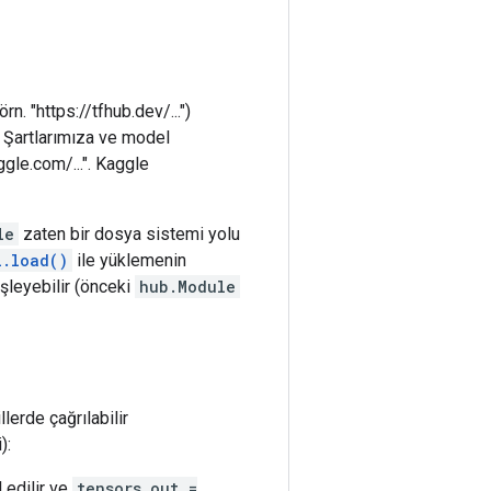
. "https://tfhub.dev/...")
n Şartlarımıza ve model
aggle.com/...". Kaggle
le
zaten bir dosya sistemi yolu
l.load()
ile yüklemenin
şleyebilir (önceki
hub.Module
lerde çağrılabilir
):
 edilir ve
tensors_out =