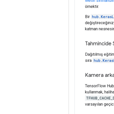
Metin sınıflandı
örnektir.
Bir
hub.KerasL
değiştireceğiniz
katman nesnesini
Tahmincide 
Dağıtılmış eğiti
sıra
hub.Keras
Kamera arka
TensorFlow Hub
kullanmak, halih
TFHUB_CACHE_
varsayılan geçici