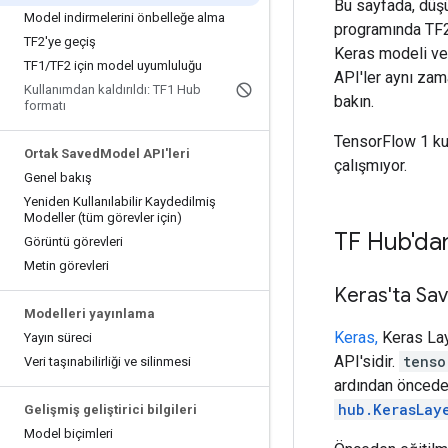
Bu sayfada, düş
Model indirmelerini önbelleğe alma
programında TF2 
TF2'ye geçiş
Keras modeli ve
TF1
/
TF2 için model uyumluluğu
API'ler aynı zam
Kullanımdan kaldırıldı: TF1 Hub
bakın.
formatı
TensorFlow 1 kull
Ortak Saved
Model API'leri
çalışmıyor.
Genel bakış
Yeniden Kullanılabilir Kaydedilmiş
Modeller (tüm görevler için)
TF Hub'da
Görüntü görevleri
Metin görevleri
Keras'ta Sa
Modelleri yayınlama
Keras,
Keras Lay
Yayın süreci
API'sidir.
tenso
Veri taşınabilirliği ve silinmesi
ardından öncede
hub.KerasLay
Gelişmiş geliştirici bilgileri
Model biçimleri