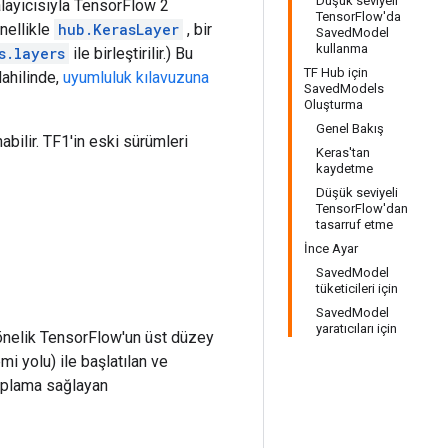
Düşük seviyeli
ayıcısıyla TensorFlow 2
TensorFlow'da
nellikle
hub.KerasLayer
, bir
SavedModel
kullanma
s.layers
ile birleştirilir.) Bu
TF Hub için
dahilinde,
uyumluluk kılavuzuna
SavedModels
Oluşturma
Genel Bakış
abilir. TF1'in eski sürümleri
Keras'tan
kaydetme
Düşük seviyeli
TensorFlow'dan
tasarruf etme
İnce Ayar
SavedModel
tüketicileri için
SavedModel
yaratıcıları için
önelik TensorFlow'un üst düzey
i yolu) ile başlatılan ve
aplama sağlayan