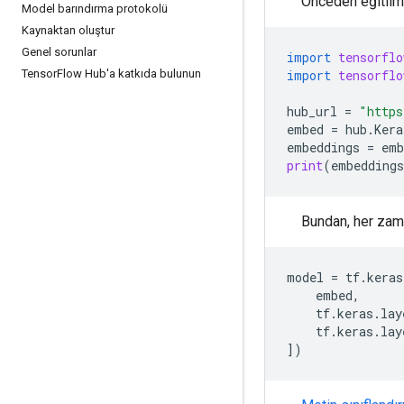
Önceden eğitilmi
Model barındırma protokolü
Kaynaktan oluştur
Genel sorunlar
import
tensorflo
Tensor
Flow Hub'a katkıda bulunun
import
tensorflo
hub_url
=
"https
embed
=
hub
.
Kera
embeddings
=
emb
print
(
embeddings
Bundan, her zaman
model
=
tf
.
keras
embed
,
tf
.
keras
.
lay
tf
.
keras
.
lay
])