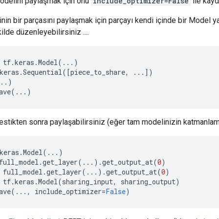
odelini paylaşmak için onu
include_optimizer=False
ile kayd
nin bir parçasını paylaşmak için parçayı kendi içinde bir Model 
lde düzenleyebilirsiniz ....
tf
.
keras
.
Model
(
...
)
keras
.
Sequential
([
piece_to_share
,
...
])
..
)
ave
(
...
)
 kestikten sonra paylaşabilirsiniz (eğer tam modelinizin katmanlam
keras
.
Model
(
...
)
full_model
.
get_layer
(
...
)
.
get_output_at
(
0
)
full_model
.
get_layer
(
...
)
.
get_output_at
(
0
)
tf
.
keras
.
Model
(
sharing_input
,
sharing_output
)
ave
(
...
,
include_optimizer
=
False
)