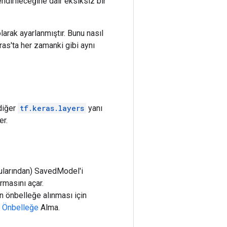
lendirileceğine dair eksiksiz bir
larak ayarlanmıştır. Bunu nasıl
ras'ta her zamanki gibi aynı
iğer
tf.keras.layers
yanı
er.
larından) SavedModel'i
rmasını açar.
n önbelleğe alınması için
.
Önbelleğe
Alma.