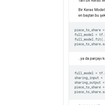
Tam bir Keras M
Bir Keras Modeli
en baştan bu şeki
piece_to_share
=
full_model
=
tf
.
full_model
.
fit
(
.
piece_to_share
.
s
...ya da parçayı
full_model
=
tf
.
sharing_input
=
sharing_output
=
piece_to_share
=
piece_to_share
.
s