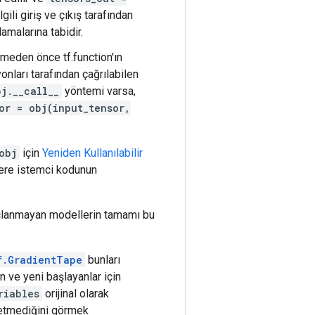
ilgili giriş ve çıkış tarafından
lamalarına tabidir.
meden önce tf.function'ın
ları tarafından çağrılabilen
bj.__call__
yöntemi varsa,
or = obj(input_tensor,
obj
için
Yeniden Kullanılabilir
zere istemci kodunun
açlanmayan modellerin tamamı bu
f.GradientTape
bunları
n ve yeni başlayanlar için
riables
orijinal olarak
p etmediğini görmek