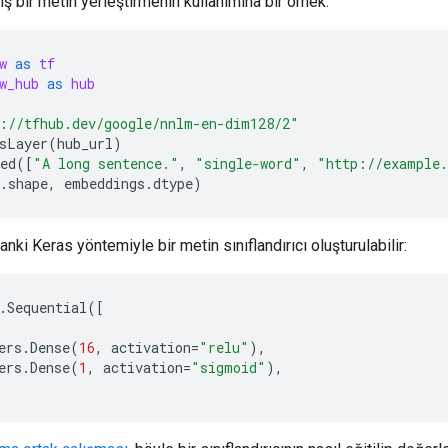
ş bir metin yerleştirmenin kullanımına bir örnek:
w
as
tf
w_hub
as
hub
://tfhub.dev/google/nnlm-en-dim128/2"
sLayer
(
hub_url
)
ed
([
"A long sentence."
,
"single-word"
,
"http://example
.
shape
,
embeddings
.
dtype
)
ki Keras yöntemiyle bir metin sınıflandırıcı oluşturulabilir:
.
Sequential
([
ers
.
Dense
(
16
,
activation
=
"relu"
),
ers
.
Dense
(
1
,
activation
=
"sigmoid"
),