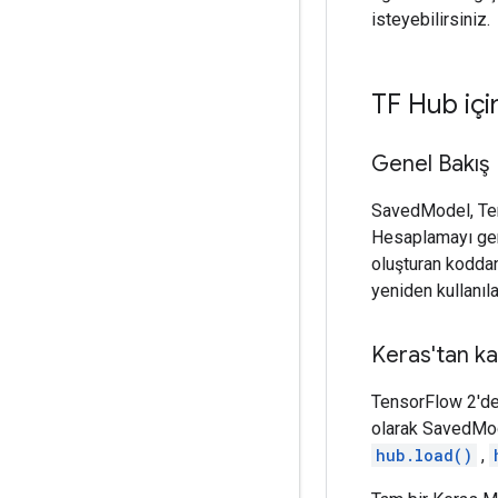
isteyebilirsiniz.
TF Hub içi
Genel Bakış
SavedModel, Tens
Hesaplamayı gerç
oluşturan koddan
yeniden kullanıla
Keras'tan k
TensorFlow 2'de
olarak SavedMod
hub.load()
,