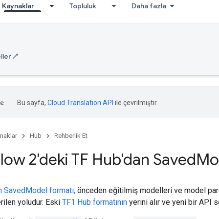
Kaynaklar
Topluluk
Daha fazla
ler ↗
Bu sayfa,
Cloud Translation API
ile çevrilmiştir.
naklar
Hub
Rehberlik Et
low 2'deki TF Hub'dan Saved
Mo
n SavedModel formatı,
önceden eğitilmiş modelleri ve model par
ilen yoludur. Eski
TF1 Hub formatının
yerini alır ve yeni bir API set