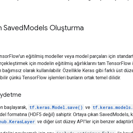
n Saved
Models Oluşturma
orFlow'un eğitilmiş modeller veya model parçaları için standart 
ekleştirmek için modelin eğitilmiş ağırlıklarını tam TensorFlow iş
 bağımsız olarak kullanılabilir. Özellikle Keras gibi farklı üst d
bilir çünkü TensorFlow işlemleri bunların ortak temel dilidir.
aydetme
n başlayarak,
tf.keras.Model.save()
ve
tf.keras.models
el formatına (HDF5 değil) sahiptir. Ortaya çıkan SavedModels, 
hub.KerasLayer
ve diğer üst düzey API'ler için benzer adaptörlerl