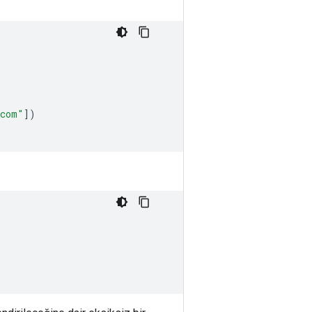
.com"
])