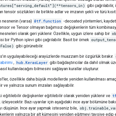
atures["serving_default"](**tensors_in)
gibi çağrılabilir, 
n tensör sözlükleri ile birlikte adlar ve imzanın şekli ve türü kısıt
n nesnenin (varsa)
@tf.function
-decoated yöntemleri, kaydet
ensor ve Tensor olmayan bağımsız değişkenlerin tüm kombinasyon
 nesneleri olarak geri yüklenir. Özellikle, uygun izlere sahip bir
o
i bir Python işlevi gibi çağrılabilir. Basit bir örnek
output_tens
=False)
gibi görünebilir.
'ın uygulayabileceği arayüzlerde muazzam bir özgürlük bırakır.
abirimi
,
hub.KerasLayer
gibi bağdaştırıcılar da dahil olmak ü
ıl kullanılacağını bilmesini sağlayan kurallar oluşturur.
'ler, özellikle daha büyük modellerde yeniden kullanılması am
ir ve yalnızca sunum imzaları sağlayabilir.
eğitilebilir değişkenler eğitilebilir olarak yeniden yüklenir ve
t
 izleyecektir. Bazı uyarılar için aşağıdaki ince ayar bölümüne bakı
ı düşünün. İnce ayar yapmak isteseniz bile,
obj.trainable_va
işkenlerin yalnızca bir alt kümesini yeniden eğitmeyi tavsiye edi