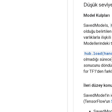
Düşük seviye
Model Kulpları
SavedModels,
olduğu belirtilen
varlıklarla ilişk
Modellerindeki ta
hub.load(han
olmadığı sürece)
sonucunu döndür
for TF1'den farkl
İleri düzey ko
SavedModel'in iç
(TensorFlow'un
SavedModel