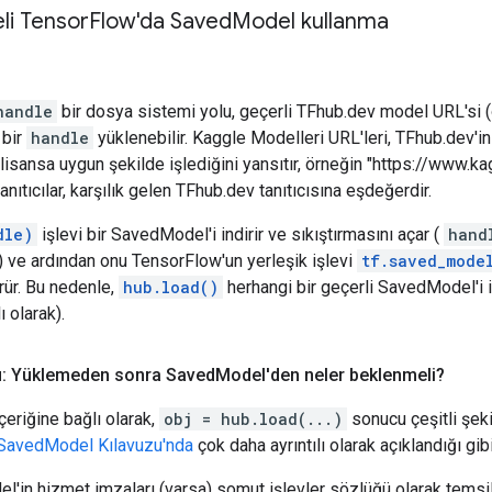
li Tensor
Flow'da Saved
Model kullanma
handle
bir dosya sistemi yolu, geçerli TFhub.dev model URL'si (örn
 bir
handle
yüklenebilir. Kaggle Modelleri URL'leri, TFhub.dev'i
ili lisansa uygun şekilde işlediğini yansıtır, örneğin "https://www.k
nıtıcılar, karşılık gelen TFhub.dev tanıtıcısına eşdeğerdir.
dle)
işlevi bir SavedModel'i indirir ve sıkıştırmasını açar (
hand
 ve ardından onu TensorFlow'un yerleşik işlevi
tf.saved_mode
ür. Bu nedenle,
hub.load()
herhangi bir geçerli SavedModel'i i
ı olarak).
nu: Yüklemeden sonra Saved
Model'den neler beklenmeli?
eriğine bağlı olarak,
obj = hub.load(...)
sonucu çeşitli şekil
SavedModel Kılavuzu'nda
çok daha ayrıntılı olarak açıklandığı gibi
'in hizmet imzaları (varsa) somut işlevler sözlüğü olarak temsil