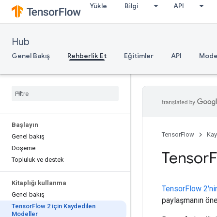
Yükle
Bilgi
API
Hub
Genel Bakış
Rehberlik Et
Eğitimler
API
Model
Başlayın
TensorFlow
Kay
Genel bakış
Döşeme
Tensor
F
Topluluk ve destek
Kitaplığı kullanma
TensorFlow 2'ni
Genel bakış
paylaşmanın öner
Tensor
Flow 2 için Kaydedilen
Modeller