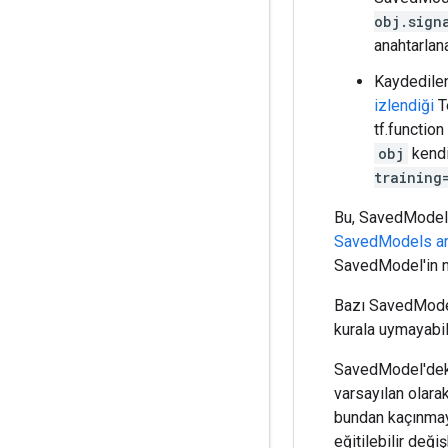
obj.sign
anahtarlana
Kaydedile
izlendiği
T
tf.function
obj
kendis
training
Bu, SavedModels
SavedModels ar
SavedModel'in nas
Bazı SavedModel
kurala uymayabil
SavedModel'deki 
varsayılan olarak
bundan kaçınmay
eğitilebilir değ