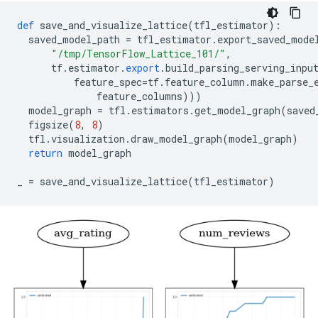
def
 save_and_visualize_lattice
(
tfl_estimator
):
  saved_model_path 
=
 tfl_estimator
.
export_saved_mode
"/tmp/TensorFlow_Lattice_101/"
,
      tf
.
estimator
.
export
.
build_parsing_serving_inpu
          feature_spec
=
tf
.
feature_column
.
make_parse_
              feature_columns
)))
  model_graph 
=
 tfl
.
estimators
.
get_model_graph
(
saved
  figsize
(
8
,
8
)
  tfl
.
visualization
.
draw_model_graph
(
model_graph
)
return
 model_graph
_ 
=
 save_and_visualize_lattice
(
tfl_estimator
)