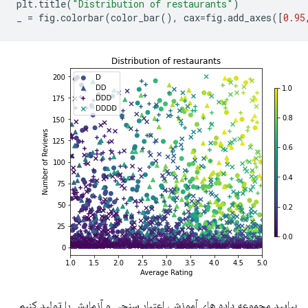
plt
.
title
(
"Distribution of restaurants"
)
_ 
=
 fig
.
colorbar
(
color_bar
(),
 cax
=
fig
.
add_axes
([
0.95
بیایید مجموعه داده های آموزش، اعتبار سنجی و آزمایش را تولید کنیم.