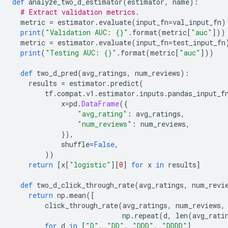
def
 analyze_two_d_estimator
(
estimator
,
 name
):
# Extract validation metrics.
  metric 
=
 estimator
.
evaluate
(
input_fn
=
val_input_fn
)
print
(
"Validation AUC: {}"
.
format
(
metric
[
"auc"
]))
  metric 
=
 estimator
.
evaluate
(
input_fn
=
test_input_fn
print
(
"Testing AUC: {}"
.
format
(
metric
[
"auc"
]))
def
 two_d_pred
(
avg_ratings
,
 num_reviews
):
    results 
=
 estimator
.
predict
(
        tf
.
compat
.
v1
.
estimator
.
inputs
.
pandas_input_f
            x
=
pd
.
DataFrame
({
"avg_rating"
:
 avg_ratings
,
"num_reviews"
:
 num_reviews
,
}),
            shuffle
=
False
,
))
return
[
x
[
"logistic"
][
0
]
for
 x 
in
 results
]
def
 two_d_click_through_rate
(
avg_ratings
,
 num_revi
return
 np
.
mean
([
        click_through_rate
(
avg_ratings
,
 num_reviews
,
                           np
.
repeat
(
d
,
 len
(
avg_rati
for
 d 
in
[
"D"
,
"DD"
,
"DDD"
,
"DDDD"
]