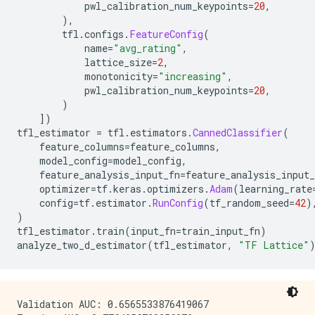
            pwl_calibration_num_keypoints
=
20
,
),
        tfl
.
configs
.
FeatureConfig
(
            name
=
"avg_rating"
,
            lattice_size
=
2
,
            monotonicity
=
"increasing"
,
            pwl_calibration_num_keypoints
=
20
,
)
])
tfl_estimator 
=
 tfl
.
estimators
.
CannedClassifier
(
    feature_columns
=
feature_columns
,
    model_config
=
model_config
,
    feature_analysis_input_fn
=
feature_analysis_input_
    optimizer
=
tf
.
keras
.
optimizers
.
Adam
(
learning_rate
    config
=
tf
.
estimator
.
RunConfig
(
tf_random_seed
=
42
)
)
tfl_estimator
.
train
(
input_fn
=
train_input_fn
)
analyze_two_d_estimator
(
tfl_estimator
,
"TF Lattice"
Validation AUC: 0.6565533876419067
