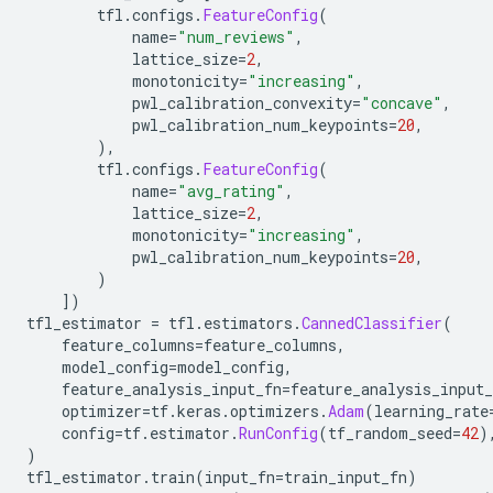
        tfl
.
configs
.
FeatureConfig
(
            name
=
"num_reviews"
,
            lattice_size
=
2
,
            monotonicity
=
"increasing"
,
            pwl_calibration_convexity
=
"concave"
,
            pwl_calibration_num_keypoints
=
20
,
),
        tfl
.
configs
.
FeatureConfig
(
            name
=
"avg_rating"
,
            lattice_size
=
2
,
            monotonicity
=
"increasing"
,
            pwl_calibration_num_keypoints
=
20
,
)
])
tfl_estimator 
=
 tfl
.
estimators
.
CannedClassifier
(
    feature_columns
=
feature_columns
,
    model_config
=
model_config
,
    feature_analysis_input_fn
=
feature_analysis_input_
    optimizer
=
tf
.
keras
.
optimizers
.
Adam
(
learning_rate
    config
=
tf
.
estimator
.
RunConfig
(
tf_random_seed
=
42
)
)
tfl_estimator
.
train
(
input_fn
=
train_input_fn
)