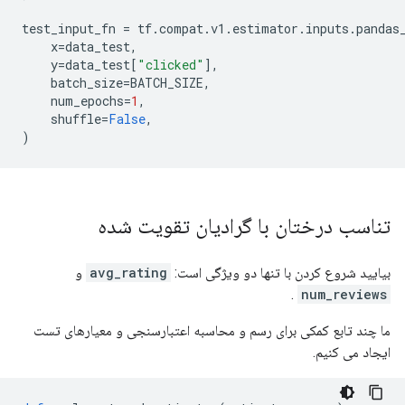
test_input_fn 
=
 tf
.
compat
.
v1
.
estimator
.
inputs
.
pandas
    x
=
data_test
,
    y
=
data_test
[
"clicked"
],
    batch_size
=
BATCH_SIZE
,
    num_epochs
=
1
,
    shuffle
=
False
,
)
تناسب درختان با گرادیان تقویت شده
بیایید شروع کردن با تنها دو ویژگی است:
avg_rating
و
.
num_reviews
ما چند تابع کمکی برای رسم و محاسبه اعتبارسنجی و معیارهای تست
ایجاد می کنیم.