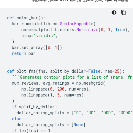
def
 color_bar
():
  bar 
=
 matplotlib
.
cm
.
ScalarMappable
(
      norm
=
matplotlib
.
colors
.
Normalize
(
0
,
1
,
True
),
      cmap
=
"viridis"
,
)
  bar
.
set_array
([
0
,
1
])
return
 bar
def
 plot_fns
(
fns
,
 split_by_dollar
=
False
,
 res
=
25
):
"""Generates contour plots for a list of (name, fn
  num_reviews
,
 avg_ratings 
=
 np
.
meshgrid
(
      np
.
linspace
(
0
,
200
,
 num
=
res
),
      np
.
linspace
(
1
,
5
,
 num
=
res
),
)
if
 split_by_dollar
:
    dollar_rating_splits 
=
[
"D"
,
"DD"
,
"DDD"
,
"DDDD"
else
:
    dollar_rating_splits 
=
[
None
]
if
 len
(
fns
)
==
1
: