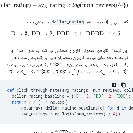
b(dollar_rating)
−
avg_rating
×
l
o
g
(
num_reviews
)
/
4
}
)
b
(
⋅
)
که در آن
ترجمه هر
dollar_rating
به ارزش پایه:
D
→
3
,
DD
→
2
,
DDD
→
4
,
DDDD
→
4.5.
این فرمول الگوهای معمولی کاربر را منعکس می کند. به عنوان مثال، با
توجه به رفع سایر موارد، کاربران رستوران‌هایی با رتبه‌بندی ستاره‌های
بالاتر را ترجیح می‌دهند و رستوران‌های "
$
$
" کلیک‌های بیشتری نسبت به
"
$
" دریافت می‌کنند و به دنبال آن‌ها "
$
$
$
" و "
$
$
$
" کلیک می‌کنند.
$
".
def
 click_through_rate
(
avg_ratings
,
 num_reviews
,
 dol
  dollar_rating_baseline 
=
{
"D"
:
3
,
"DD"
:
2
,
"DDD"
:
return
1
/
(
1
+
 np
.
exp
(
      np
.
array
([
dollar_rating_baseline
[
d
]
for
 d 
in
 d
      avg_ratings 
*
 np
.
log1p
(
num_reviews
)
/
4
))
بیایید به نمودارهای کانتور این تابع CTR نگاهی بیندازیم.