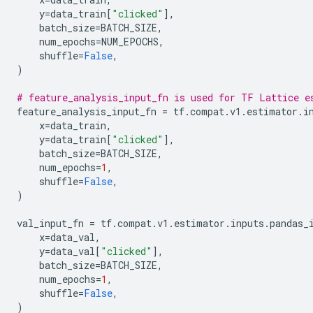
    y
=
data_train
[
"clicked"
],
    batch_size
=
BATCH_SIZE
,
    num_epochs
=
NUM_EPOCHS
,
    shuffle
=
False
,
)
# feature_analysis_input_fn is used for TF Lattice e
feature_analysis_input_fn 
=
 tf
.
compat
.
v1
.
estimator
.
i
    x
=
data_train
,
    y
=
data_train
[
"clicked"
],
    batch_size
=
BATCH_SIZE
,
    num_epochs
=
1
,
    shuffle
=
False
,
)
val_input_fn 
=
 tf
.
compat
.
v1
.
estimator
.
inputs
.
pandas_
    x
=
data_val
,
    y
=
data_val
[
"clicked"
],
    batch_size
=
BATCH_SIZE
,
    num_epochs
=
1
,
    shuffle
=
False
,
)