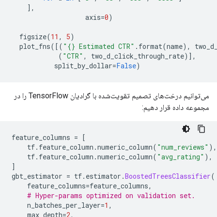
],
                   axis
=
0
)
  figsize
(
11
,
5
)
  plot_fns
([(
"{} Estimated CTR"
.
format
(
name
),
 two_d
(
"CTR"
,
 two_d_click_through_rate
)],
           split_by_dollar
=
False
)
می‌توانیم درخت‌های تصمیم تقویت‌شده با گرادیان TensorFlow را در
مجموعه داده قرار دهیم:
feature_columns 
=
[
    tf
.
feature_column
.
numeric_column
(
"num_reviews"
),
    tf
.
feature_column
.
numeric_column
(
"avg_rating"
),
]
gbt_estimator 
=
 tf
.
estimator
.
BoostedTreesClassifier
(
    feature_columns
=
feature_columns
,
# Hyper-params optimized on validation set.
    n_batches_per_layer
=
1
,
    max_depth
=
2
,