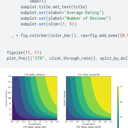
          vmax
=
1
)
      subplot
.
title
.
set_text
(
title
)
      subplot
.
set
(
xlabel
=
"Average Rating"
)
      subplot
.
set
(
ylabel
=
"Number of Reviews"
)
      subplot
.
set
(
xlim
=(
1
,
5
))
  _ 
=
 fig
.
colorbar
(
color_bar
(),
 cax
=
fig
.
add_axes
([
0.
figsize
(
11
,
11
)
plot_fns
([(
"CTR"
,
 click_through_rate
)],
 split_by_dol