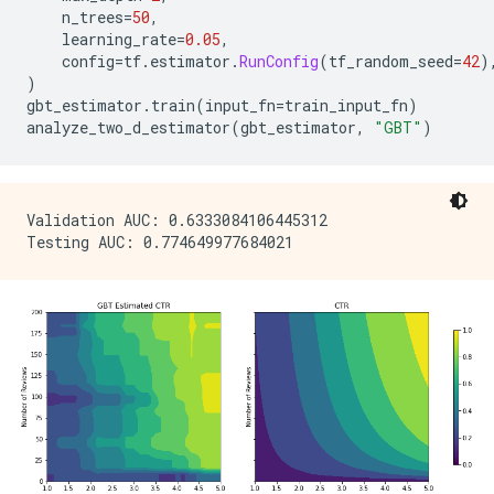
    n_trees
=
50
,
    learning_rate
=
0.05
,
    config
=
tf
.
estimator
.
RunConfig
(
tf_random_seed
=
42
)
)
gbt_estimator
.
train
(
input_fn
=
train_input_fn
)
analyze_two_d_estimator
(
gbt_estimator
,
"GBT"
)
Validation AUC: 0.6333084106445312
