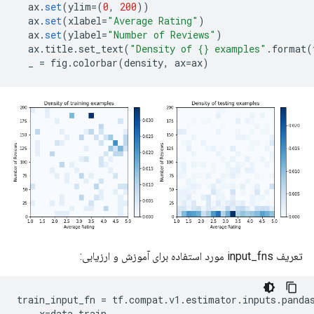
  ax
.
set
(
ylim
=(
0
,
200
))
  ax
.
set
(
xlabel
=
"Average Rating"
)
  ax
.
set
(
ylabel
=
"Number of Reviews"
)
  ax
.
title
.
set_text
(
"Density of {} examples"
.
format
(
  _ 
=
 fig
.
colorbar
(
density
,
 ax
=
ax
)
تعریف input_fns مورد استفاده برای آموزش و ارزیابی:
train_input_fn 
=
 tf
.
compat
.
v1
.
estimator
.
inputs
.
panda
    x
=
data_train
,