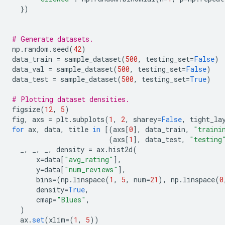
})
# Generate datasets.
np
.
random
.
seed
(
42
)
data_train 
=
 sample_dataset
(
500
,
 testing_set
=
False
)
data_val 
=
 sample_dataset
(
500
,
 testing_set
=
False
)
data_test 
=
 sample_dataset
(
500
,
 testing_set
=
True
)
# Plotting dataset densities.
figsize
(
12
,
5
)
fig
,
 axs 
=
 plt
.
subplots
(
1
,
2
,
 sharey
=
False
,
 tight_la
for
 ax
,
 data
,
 title 
in
[(
axs
[
0
],
 data_train
,
"traini
(
axs
[
1
],
 data_test
,
"testing
  _
,
 _
,
 _
,
 density 
=
 ax
.
hist2d
(
      x
=
data
[
"avg_rating"
],
      y
=
data
[
"num_reviews"
],
      bins
=(
np
.
linspace
(
1
,
5
,
 num
=
21
),
 np
.
linspace
(
0
      density
=
True
,
      cmap
=
"Blues"
,
)
  ax
.
set
(
xlim
=(
1
,
5
))