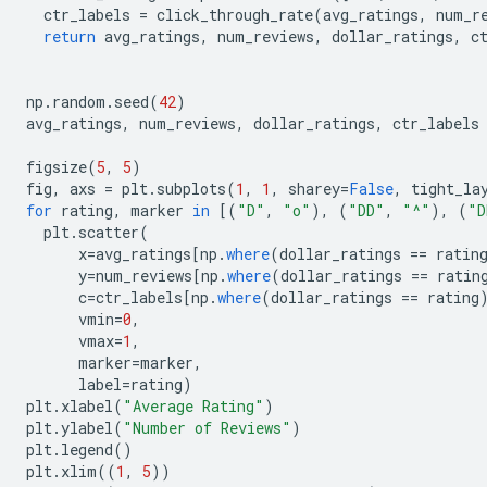
  ctr_labels 
=
 click_through_rate
(
avg_ratings
,
 num_r
return
 avg_ratings
,
 num_reviews
,
 dollar_ratings
,
 c
np
.
random
.
seed
(
42
)
avg_ratings
,
 num_reviews
,
 dollar_ratings
,
 ctr_labels
figsize
(
5
,
5
)
fig
,
 axs 
=
 plt
.
subplots
(
1
,
1
,
 sharey
=
False
,
 tight_la
for
 rating
,
 marker 
in
[(
"D"
,
"o"
),
(
"DD"
,
"^"
),
(
"D
  plt
.
scatter
(
      x
=
avg_ratings
[
np
.
where
(
dollar_ratings 
==
 ratin
      y
=
num_reviews
[
np
.
where
(
dollar_ratings 
==
 ratin
      c
=
ctr_labels
[
np
.
where
(
dollar_ratings 
==
 rating
      vmin
=
0
,
      vmax
=
1
,
      marker
=
marker
,
      label
=
rating
)
plt
.
xlabel
(
"Average Rating"
)
plt
.
ylabel
(
"Number of Reviews"
)
plt
.
legend
()
plt
.
xlim
((
1
,
5
))