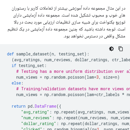
در این مثال مجموعه داده آموزشی بیشتر از تعاملات کاربر با رستوران
های خوب و محبوب تشکیل شده است. مجموعه داده آزمایشی دارای
توزیع یکنواخت برای شبیه سازی تنظیمات ارزیابی مورد بحث در بالا
است. توجه داشته باشید که چنین مجموعه داده آزمایشی در یک تنظیم
مشکل واقعی در دسترس نخواهد بود.
def
 sample_dataset
(
n
,
 testing_set
):
(
avg_ratings
,
 num_reviews
,
 dollar_ratings
,
 ctr_lab
if
 testing_set
:
# Testing has a more uniform distribution over a
    num_views 
=
 np
.
random
.
poisson
(
lam
=
3
,
 size
=
n
)
else
:
# Training/validation datasets have more views o
    num_views 
=
 np
.
random
.
poisson
(
lam
=
ctr_labels 
*
 n
return
 pd
.
DataFrame
({
"avg_rating"
:
 np
.
repeat
(
avg_ratings
,
 num_views
"num_reviews"
:
 np
.
repeat
(
num_reviews
,
 num_view
"dollar_rating"
:
 np
.
repeat
(
dollar_ratings
,
 num
"clicked"
:
 np
.
random
.
binomial
(
n
=
1
,
 p
=
np
.
repeat