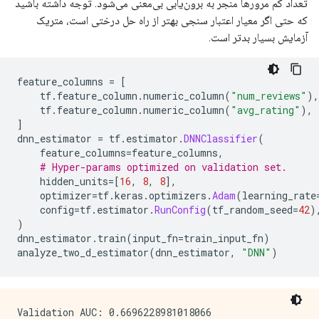
تعداد کم مرورها منجر به برون‌یابی بی‌معنی می‌شود. توجه داشته باشید
که حتی اگر معیار اعتبار سنجی بهتر از راه حل درختی است، متریک
آزمایش بسیار بدتر است.
feature_columns 
=
[
    tf
.
feature_column
.
numeric_column
(
"num_reviews"
),
    tf
.
feature_column
.
numeric_column
(
"avg_rating"
),
]
dnn_estimator 
=
 tf
.
estimator
.
DNNClassifier
(
    feature_columns
=
feature_columns
,
# Hyper-params optimized on validation set.
    hidden_units
=[
16
,
8
,
8
],
    optimizer
=
tf
.
keras
.
optimizers
.
Adam
(
learning_rate
    config
=
tf
.
estimator
.
RunConfig
(
tf_random_seed
=
42
)
)
dnn_estimator
.
train
(
input_fn
=
train_input_fn
)
analyze_two_d_estimator
(
dnn_estimator
,
"DNN"
)
Validation AUC: 0.6696228981018066
