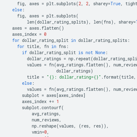
    fig
,
 axes 
=
 plt
.
subplots
(
2
,
2
,
 sharey
=
True
,
 tigh
else
:
    fig
,
 axes 
=
 plt
.
subplots
(
        len
(
dollar_rating_splits
),
 len
(
fns
),
 sharey
=
  axes 
=
 axes
.
flatten
()
  axes_index 
=
0
for
 dollar_rating_split 
in
 dollar_rating_splits
:
for
 title
,
 fn 
in
 fns
:
if
 dollar_rating_split 
is
not
None
:
        dollar_ratings 
=
 np
.
repeat
(
dollar_rating_spl
        values 
=
 fn
(
avg_ratings
.
flatten
(),
 num_revie
                    dollar_ratings
)
        title 
=
"{}: dollar_rating={}"
.
format
(
title
,
else
:
        values 
=
 fn
(
avg_ratings
.
flatten
(),
 num_revie
      subplot 
=
 axes
[
axes_index
]
      axes_index 
+=
1
      subplot
.
contourf
(
          avg_ratings
,
          num_reviews
,
          np
.
reshape
(
values
,
(
res
,
 res
)),
          vmin
=
0
,