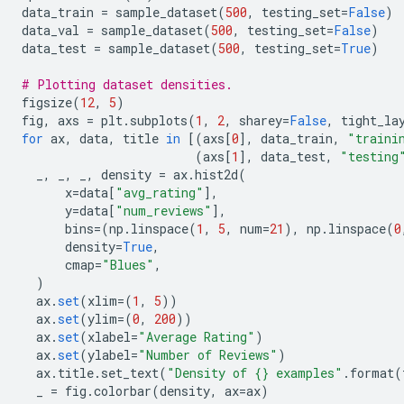
data_train 
=
 sample_dataset
(
500
,
 testing_set
=
False
)
data_val 
=
 sample_dataset
(
500
,
 testing_set
=
False
)
data_test 
=
 sample_dataset
(
500
,
 testing_set
=
True
)
# Plotting dataset densities.
figsize
(
12
,
5
)
fig
,
 axs 
=
 plt
.
subplots
(
1
,
2
,
 sharey
=
False
,
 tight_la
for
 ax
,
 data
,
 title 
in
[(
axs
[
0
],
 data_train
,
"traini
(
axs
[
1
],
 data_test
,
"testing
  _
,
 _
,
 _
,
 density 
=
 ax
.
hist2d
(
      x
=
data
[
"avg_rating"
],
      y
=
data
[
"num_reviews"
],
      bins
=(
np
.
linspace
(
1
,
5
,
 num
=
21
),
 np
.
linspace
(
0
      density
=
True
,
      cmap
=
"Blues"
,
)
  ax
.
set
(
xlim
=(
1
,
5
))
  ax
.
set
(
ylim
=(
0
,
200
))
  ax
.
set
(
xlabel
=
"Average Rating"
)
  ax
.
set
(
ylabel
=
"Number of Reviews"
)
  ax
.
title
.
set_text
(
"Density of {} examples"
.
format
(
  _ 
=
 fig
.
colorbar
(
density
,
 ax
=
ax
)