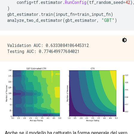
    config
=
tf
.
estimator
.
RunConfig
(
tf_random_seed
=
42
)
)
gbt_estimator
.
train
(
input_fn
=
train_input_fn
)
analyze_two_d_estimator
(
gbt_estimator
,
"GBT"
)
Validation AUC: 0.6333084106445312

Anche se il modello ha catturato la forma generale del vero