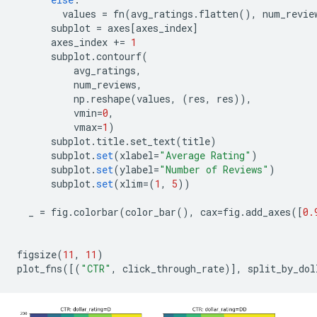
        values 
=
 fn
(
avg_ratings
.
flatten
(),
 num_revie
      subplot 
=
 axes
[
axes_index
]
      axes_index 
+=
1
      subplot
.
contourf
(
          avg_ratings
,
          num_reviews
,
          np
.
reshape
(
values
,
(
res
,
 res
)),
          vmin
=
0
,
          vmax
=
1
)
      subplot
.
title
.
set_text
(
title
)
      subplot
.
set
(
xlabel
=
"Average Rating"
)
      subplot
.
set
(
ylabel
=
"Number of Reviews"
)
      subplot
.
set
(
xlim
=(
1
,
5
))
  _ 
=
 fig
.
colorbar
(
color_bar
(),
 cax
=
fig
.
add_axes
([
0.
figsize
(
11
,
11
)
plot_fns
([(
"CTR"
,
 click_through_rate
)],
 split_by_dol