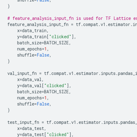
)
# feature_analysis_input_fn is used for TF Lattice e
feature_analysis_input_fn 
=
 tf
.
compat
.
v1
.
estimator
.
i
    x
=
data_train
,
    y
=
data_train
[
"clicked"
],
    batch_size
=
BATCH_SIZE
,
    num_epochs
=
1
,
    shuffle
=
False
,
)
val_input_fn 
=
 tf
.
compat
.
v1
.
estimator
.
inputs
.
pandas_
    x
=
data_val
,
    y
=
data_val
[
"clicked"
],
    batch_size
=
BATCH_SIZE
,
    num_epochs
=
1
,
    shuffle
=
False
,
)
test_input_fn 
=
 tf
.
compat
.
v1
.
estimator
.
inputs
.
pandas
    x
=
data_test
,
    y
=
data_test
[
"clicked"
],