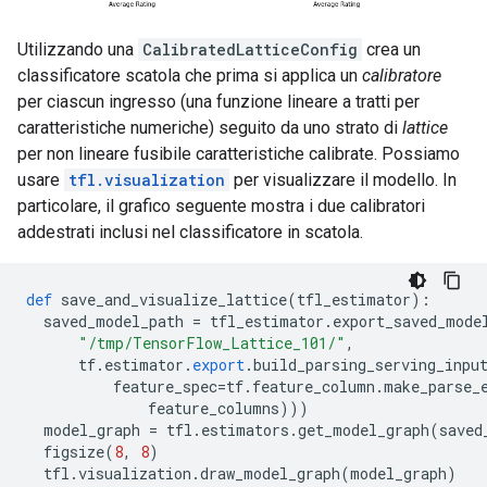
Utilizzando una
CalibratedLatticeConfig
crea un
classificatore scatola che prima si applica un
calibratore
per ciascun ingresso (una funzione lineare a tratti per
caratteristiche numeriche) seguito da uno strato di
lattice
per non lineare fusibile caratteristiche calibrate. Possiamo
usare
tfl.visualization
per visualizzare il modello. In
particolare, il grafico seguente mostra i due calibratori
addestrati inclusi nel classificatore in scatola.
def
 save_and_visualize_lattice
(
tfl_estimator
):
  saved_model_path 
=
 tfl_estimator
.
export_saved_mode
"/tmp/TensorFlow_Lattice_101/"
,
      tf
.
estimator
.
export
.
build_parsing_serving_inpu
          feature_spec
=
tf
.
feature_column
.
make_parse_
              feature_columns
)))
  model_graph 
=
 tfl
.
estimators
.
get_model_graph
(
saved
  figsize
(
8
,
8
)
  tfl
.
visualization
.
draw_model_graph
(
model_graph
)