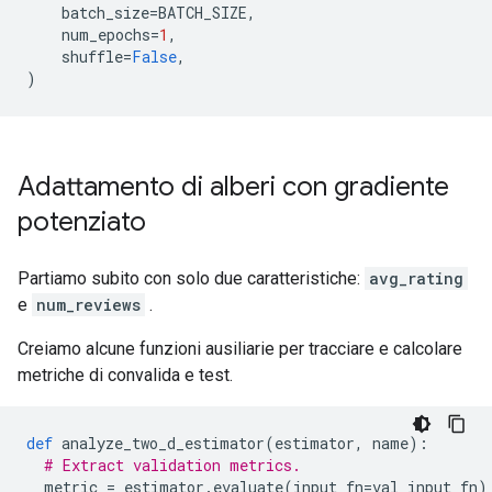
    batch_size
=
BATCH_SIZE
,
    num_epochs
=
1
,
    shuffle
=
False
,
)
Adattamento di alberi con gradiente
potenziato
Partiamo subito con solo due caratteristiche:
avg_rating
e
num_reviews
.
Creiamo alcune funzioni ausiliarie per tracciare e calcolare
metriche di convalida e test.
def
 analyze_two_d_estimator
(
estimator
,
 name
):
# Extract validation metrics.
  metric 
=
 estimator
.
evaluate
(
input_fn
=
val_input_fn
)