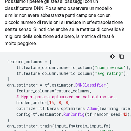
Possiamo ripetere gli stessi passaggi con un
classificatore DNN. Possiamo osservare un modello
simile: non avere abbastanza punti campione con un
piccolo numero di revisioni si traduce in un'estrapolazione
senza senso. Si noti che anche se la metrica di convalida è
migliore della soluzione ad albero, la metrica di test è
molto peggiore.
feature_columns 
=
[
    tf
.
feature_column
.
numeric_column
(
"num_reviews"
),
    tf
.
feature_column
.
numeric_column
(
"avg_rating"
),
]
dnn_estimator 
=
 tf
.
estimator
.
DNNClassifier
(
    feature_columns
=
feature_columns
,
# Hyper-params optimized on validation set.
    hidden_units
=[
16
,
8
,
8
],
    optimizer
=
tf
.
keras
.
optimizers
.
Adam
(
learning_rate
    config
=
tf
.
estimator
.
RunConfig
(
tf_random_seed
=
42
)
)
dnn_estimator
.
train
(
input_fn
=
train_input_fn
)