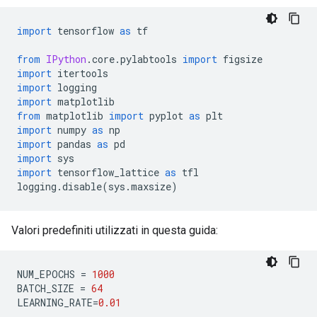
import
 tensorflow 
as
 tf
from
IPython
.
core
.
pylabtools 
import
 figsize
import
 itertools
import
 logging
import
 matplotlib
from
 matplotlib 
import
 pyplot 
as
 plt
import
 numpy 
as
 np
import
 pandas 
as
 pd
import
 sys
import
 tensorflow_lattice 
as
 tfl
logging
.
disable
(
sys
.
maxsize
)
Valori predefiniti utilizzati in questa guida:
NUM_EPOCHS 
=
1000
BATCH_SIZE 
=
64
LEARNING_RATE
=
0.01