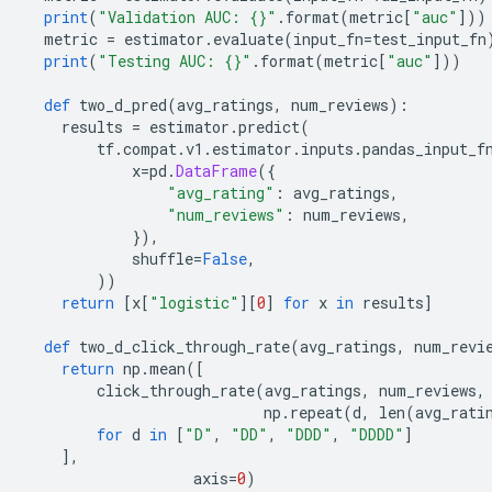
print
(
"Validation AUC: {}"
.
format
(
metric
[
"auc"
]))
  metric 
=
 estimator
.
evaluate
(
input_fn
=
test_input_fn
print
(
"Testing AUC: {}"
.
format
(
metric
[
"auc"
]))
def
 two_d_pred
(
avg_ratings
,
 num_reviews
):
    results 
=
 estimator
.
predict
(
        tf
.
compat
.
v1
.
estimator
.
inputs
.
pandas_input_f
            x
=
pd
.
DataFrame
({
"avg_rating"
:
 avg_ratings
,
"num_reviews"
:
 num_reviews
,
}),
            shuffle
=
False
,
))
return
[
x
[
"logistic"
][
0
]
for
 x 
in
 results
]
def
 two_d_click_through_rate
(
avg_ratings
,
 num_revi
return
 np
.
mean
([
        click_through_rate
(
avg_ratings
,
 num_reviews
,
                           np
.
repeat
(
d
,
 len
(
avg_rati
for
 d 
in
[
"D"
,
"DD"
,
"DDD"
,
"DDDD"
]
],
                   axis
=
0
)