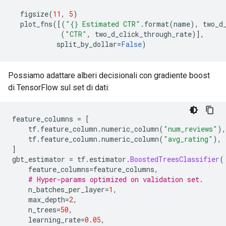
  figsize
(
11
,
5
)
  plot_fns
([(
"{} Estimated CTR"
.
format
(
name
),
 two_d
(
"CTR"
,
 two_d_click_through_rate
)],
           split_by_dollar
=
False
)
Possiamo adattare alberi decisionali con gradiente boost
di TensorFlow sul set di dati:
feature_columns 
=
[
    tf
.
feature_column
.
numeric_column
(
"num_reviews"
),
    tf
.
feature_column
.
numeric_column
(
"avg_rating"
),
]
gbt_estimator 
=
 tf
.
estimator
.
BoostedTreesClassifier
(
    feature_columns
=
feature_columns
,
# Hyper-params optimized on validation set.
    n_batches_per_layer
=
1
,
    max_depth
=
2
,
    n_trees
=
50
,
    learning_rate
=
0.05
,