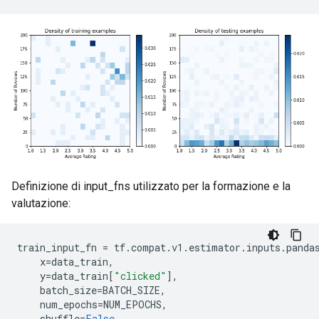
Definizione di input_fns utilizzato per la formazione e la
valutazione:
train_input_fn 
=
 tf
.
compat
.
v1
.
estimator
.
inputs
.
panda
    x
=
data_train
,
    y
=
data_train
[
"clicked"
],
    batch_size
=
BATCH_SIZE
,
    num_epochs
=
NUM_EPOCHS
,
    shuffle
=
False
,