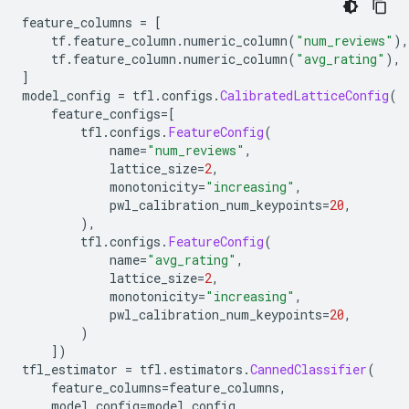
feature_columns 
=
[
    tf
.
feature_column
.
numeric_column
(
"num_reviews"
),
    tf
.
feature_column
.
numeric_column
(
"avg_rating"
),
]
model_config 
=
 tfl
.
configs
.
CalibratedLatticeConfig
(
    feature_configs
=[
        tfl
.
configs
.
FeatureConfig
(
            name
=
"num_reviews"
,
            lattice_size
=
2
,
            monotonicity
=
"increasing"
,
            pwl_calibration_num_keypoints
=
20
,
),
        tfl
.
configs
.
FeatureConfig
(
            name
=
"avg_rating"
,
            lattice_size
=
2
,
            monotonicity
=
"increasing"
,
            pwl_calibration_num_keypoints
=
20
,
)
])
tfl_estimator 
=
 tfl
.
estimators
.
CannedClassifier
(
    feature_columns
=
feature_columns
,
    model_config
=
model_config
,