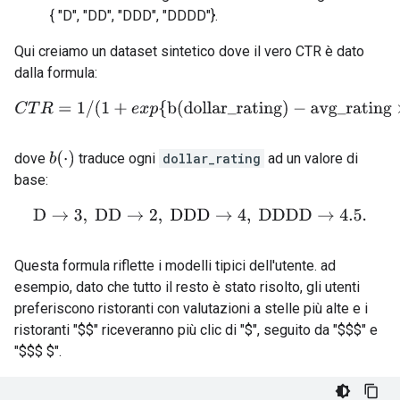
{ "D", "DD", "DDD", "DDDD"}.
Qui creiamo un dataset sintetico dove il vero CTR è dato
dalla formula:
C
T
R
=
1
/
(
1
+
e
x
p
{
b(dollar_rating)
−
avg_rating
×
l
o
g
(
n
b
(
⋅
)
dove
traduce ogni
dollar_rating
ad un valore di
base:
D
→
3
,
DD
→
2
,
DDD
→
4
,
DDDD
→
4.5.
Questa formula riflette i modelli tipici dell'utente. ad
esempio, dato che tutto il resto è stato risolto, gli utenti
preferiscono ristoranti con valutazioni a stelle più alte e i
ristoranti "
$
$
" riceveranno più clic di "
$
", seguito da "
$
$
$
" e
"
$
$
$
$
".