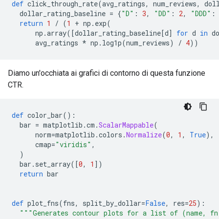
def
 click_through_rate
(
avg_ratings
,
 num_reviews
,
 dol
  dollar_rating_baseline 
=
{
"D"
:
3
,
"DD"
:
2
,
"DDD"
:
return
1
/
(
1
+
 np
.
exp
(
      np
.
array
([
dollar_rating_baseline
[
d
]
for
 d 
in
 d
      avg_ratings 
*
 np
.
log1p
(
num_reviews
)
/
4
))
Diamo un'occhiata ai grafici di contorno di questa funzione
CTR.
def
 color_bar
():
  bar 
=
 matplotlib
.
cm
.
ScalarMappable
(
      norm
=
matplotlib
.
colors
.
Normalize
(
0
,
1
,
True
),
      cmap
=
"viridis"
,
)
  bar
.
set_array
([
0
,
1
])
return
 bar
def
 plot_fns
(
fns
,
 split_by_dollar
=
False
,
 res
=
25
):
"""Generates contour plots for a list of (name, fn