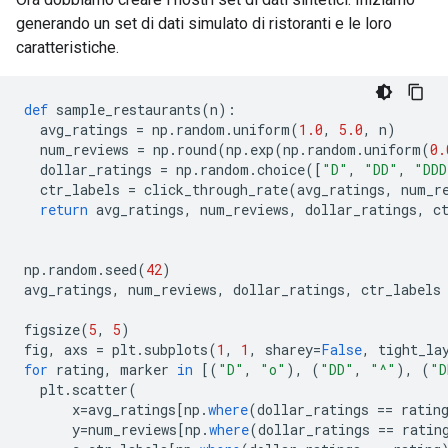
generando un set di dati simulato di ristoranti e le loro
caratteristiche.
def
 sample_restaurants
(
n
):
  avg_ratings 
=
 np
.
random
.
uniform
(
1.0
,
5.0
,
 n
)
  num_reviews 
=
 np
.
round
(
np
.
exp
(
np
.
random
.
uniform
(
0.
  dollar_ratings 
=
 np
.
random
.
choice
([
"D"
,
"DD"
,
"DDD
  ctr_labels 
=
 click_through_rate
(
avg_ratings
,
 num_r
return
 avg_ratings
,
 num_reviews
,
 dollar_ratings
,
 c
np
.
random
.
seed
(
42
)
avg_ratings
,
 num_reviews
,
 dollar_ratings
,
 ctr_labels
figsize
(
5
,
5
)
fig
,
 axs 
=
 plt
.
subplots
(
1
,
1
,
 sharey
=
False
,
 tight_la
for
 rating
,
 marker 
in
[(
"D"
,
"o"
),
(
"DD"
,
"^"
),
(
"D
  plt
.
scatter
(
      x
=
avg_ratings
[
np
.
where
(
dollar_ratings 
==
 ratin
      y
=
num_reviews
[
np
.
where
(
dollar_ratings 
==
 ratin