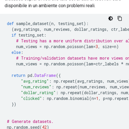
disponibile in un ambiente con problemi reali.
def
 sample_dataset
(
n
,
 testing_set
):
(
avg_ratings
,
 num_reviews
,
 dollar_ratings
,
 ctr_lab
if
 testing_set
:
# Testing has a more uniform distribution over a
    num_views 
=
 np
.
random
.
poisson
(
lam
=
3
,
 size
=
n
)
else
:
# Training/validation datasets have more views o
    num_views 
=
 np
.
random
.
poisson
(
lam
=
ctr_labels 
*
 n
return
 pd
.
DataFrame
({
"avg_rating"
:
 np
.
repeat
(
avg_ratings
,
 num_views
"num_reviews"
:
 np
.
repeat
(
num_reviews
,
 num_view
"dollar_rating"
:
 np
.
repeat
(
dollar_ratings
,
 num
"clicked"
:
 np
.
random
.
binomial
(
n
=
1
,
 p
=
np
.
repeat
})
# Generate datasets.
np
.
random
.
seed
(
42
)