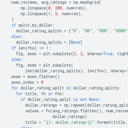
  num_reviews
,
 avg_ratings 
=
 np
.
meshgrid
(
      np
.
linspace
(
0
,
200
,
 num
=
res
),
      np
.
linspace
(
1
,
5
,
 num
=
res
),
)
if
 split_by_dollar
:
    dollar_rating_splits 
=
[
"D"
,
"DD"
,
"DDD"
,
"DDDD"
else
:
    dollar_rating_splits 
=
[
None
]
if
 len
(
fns
)
==
1
:
    fig
,
 axes 
=
 plt
.
subplots
(
2
,
2
,
 sharey
=
True
,
 tigh
else
:
    fig
,
 axes 
=
 plt
.
subplots
(
        len
(
dollar_rating_splits
),
 len
(
fns
),
 sharey
=
  axes 
=
 axes
.
flatten
()
  axes_index 
=
0
for
 dollar_rating_split 
in
 dollar_rating_splits
:
for
 title
,
 fn 
in
 fns
:
if
 dollar_rating_split 
is
not
None
:
        dollar_ratings 
=
 np
.
repeat
(
dollar_rating_spl
        values 
=
 fn
(
avg_ratings
.
flatten
(),
 num_revie
                    dollar_ratings
)
        title 
=
"{}: dollar_rating={}"
.
format
(
title
,
else
: