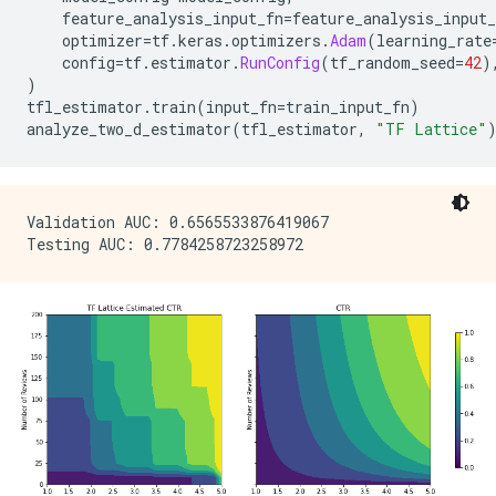
    feature_analysis_input_fn
=
feature_analysis_input_
    optimizer
=
tf
.
keras
.
optimizers
.
Adam
(
learning_rate
    config
=
tf
.
estimator
.
RunConfig
(
tf_random_seed
=
42
)
)
tfl_estimator
.
train
(
input_fn
=
train_input_fn
)
analyze_two_d_estimator
(
tfl_estimator
,
"TF Lattice"
Validation AUC: 0.6565533876419067
