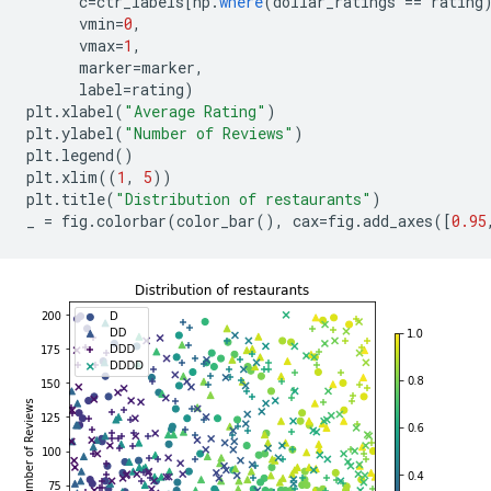
      c
=
ctr_labels
[
np
.
where
(
dollar_ratings 
==
 rating
      vmin
=
0
,
      vmax
=
1
,
      marker
=
marker
,
      label
=
rating
)
plt
.
xlabel
(
"Average Rating"
)
plt
.
ylabel
(
"Number of Reviews"
)
plt
.
legend
()
plt
.
xlim
((
1
,
5
))
plt
.
title
(
"Distribution of restaurants"
)
_ 
=
 fig
.
colorbar
(
color_bar
(),
 cax
=
fig
.
add_axes
([
0.95