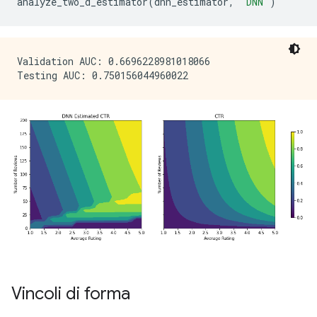
analyze_two_d_estimator
(
dnn_estimator
,
"DNN"
)
Validation AUC: 0.6696228981018066

Vincoli di forma