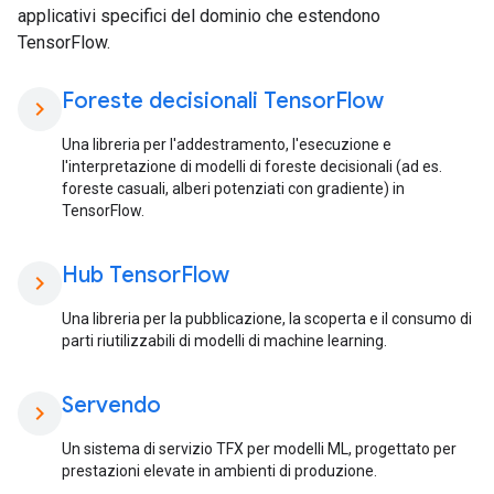
applicativi specifici del dominio che estendono
TensorFlow.
Foreste decisionali Tensor
Flow
chevron_right
Una libreria per l'addestramento, l'esecuzione e
l'interpretazione di modelli di foreste decisionali (ad es.
foreste casuali, alberi potenziati con gradiente) in
TensorFlow.
Hub Tensor
Flow
chevron_right
Una libreria per la pubblicazione, la scoperta e il consumo di
parti riutilizzabili di modelli di machine learning.
Servendo
chevron_right
Un sistema di servizio TFX per modelli ML, progettato per
prestazioni elevate in ambienti di produzione.