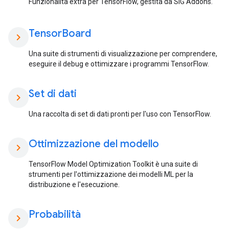
Funzionalità extra per TensorFlow, gestita da SIG Addons.
Tensor
Board
chevron_right
Una suite di strumenti di visualizzazione per comprendere,
eseguire il debug e ottimizzare i programmi TensorFlow.
Set di dati
chevron_right
Una raccolta di set di dati pronti per l'uso con TensorFlow.
Ottimizzazione del modello
chevron_right
TensorFlow Model Optimization Toolkit è una suite di
strumenti per l'ottimizzazione dei modelli ML per la
distribuzione e l'esecuzione.
Probabilità
chevron_right