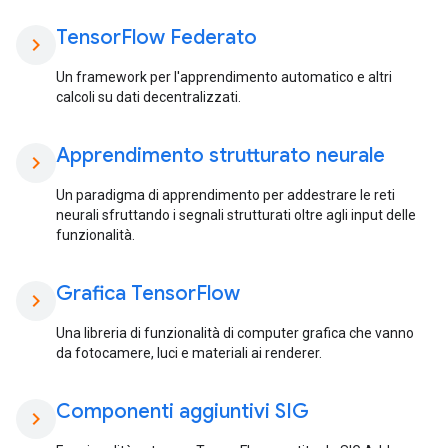
Tensor
Flow Federato
chevron_right
Un framework per l'apprendimento automatico e altri
calcoli su dati decentralizzati.
Apprendimento strutturato neurale
chevron_right
Un paradigma di apprendimento per addestrare le reti
neurali sfruttando i segnali strutturati oltre agli input delle
funzionalità.
Grafica Tensor
Flow
chevron_right
Una libreria di funzionalità di computer grafica che vanno
da fotocamere, luci e materiali ai renderer.
Componenti aggiuntivi SIG
chevron_right