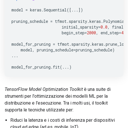
model
=
keras
.
Sequential
([
...
])
pruning_schedule
=
tfmot
.
sparsity
.
keras
.
Polynomial
initial_sparsity
=
0.0
,
final_s
begin_step
=
2000
,
end_step
=
400
model_for_pruning
=
tfmot
.
sparsity
.
keras
.
prune_low
model
,
pruning_schedule
=
pruning_schedule
)
...
model_for_pruning
.
fit
(
...
)
TensorFlow Model Optimization Toolkit
è una suite di
strumenti per l'ottimizzazione dei modelli ML per la
distribuzione e l'esecuzione. Tra i molti usi, il toolkit
supporta le tecniche utilizzate per:
Riduci la latenza e i costi di inferenza per dispositivi
cloud ed edge (ad es. mobile, IoT).