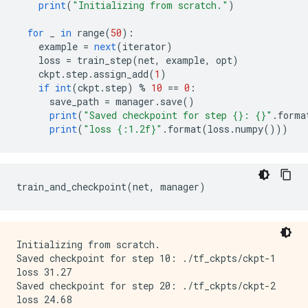
print
(
"Initializing from scratch."
)
for
 _ 
in
 range
(
50
):
    example 
=
next
(
iterator
)
    loss 
=
 train_step
(
net
,
 example
,
 opt
)
    ckpt
.
step
.
assign_add
(
1
)
if
int
(
ckpt
.
step
)
%
10
==
0
:
      save_path 
=
 manager
.
save
()
print
(
"Saved checkpoint for step {}: {}"
.
forma
print
(
"loss {:1.2f}"
.
format
(
loss
.
numpy
()))
train_and_checkpoint
(
net
,
 manager
)
Initializing from scratch.

Saved checkpoint for step 10: ./tf_ckpts/ckpt-1

loss 31.27

Saved checkpoint for step 20: ./tf_ckpts/ckpt-2

loss 24.68
