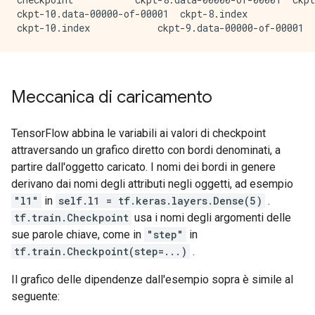
ckpt-10.data-00000-of-00001  ckpt-8.index

Meccanica di caricamento
TensorFlow abbina le variabili ai valori di checkpoint
attraversando un grafico diretto con bordi denominati, a
partire dall'oggetto caricato. I nomi dei bordi in genere
derivano dai nomi degli attributi negli oggetti, ad esempio
"l1"
in
self.l1 = tf.keras.layers.Dense(5)
.
tf.train.Checkpoint
usa i nomi degli argomenti delle
sue parole chiave, come in
"step"
in
tf.train.Checkpoint(step=...)
.
Il grafico delle dipendenze dall'esempio sopra è simile al
seguente: