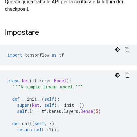
Questa guida tratta le API per la scrittura e la lettura dei
checkpoint.
Impostare
import
 tensorflow 
as
 tf
class
Net
(
tf
.
keras
.
Model
):
"""A simple linear model."""
def
 __init__
(
self
):
super
(
Net
,
self
).
__init__
()
self
.
l1 
=
 tf
.
keras
.
layers
.
Dense
(
5
)
def
 call
(
self
,
 x
):
return
self
.
l1
(
x
)