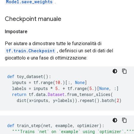
Model.save_weights
.
Checkpoint manuale
Impostare
Per aiutare a dimostrare tutte le funzionalità di
tf.train.Checkpoint
, definisci un set di dati del
giocattolo e una fase di ottimizzazione:
def
 toy_dataset
():
  inputs 
=
 tf
.
range
(
10.
)[:,
None
]
  labels 
=
 inputs 
*
5.
+
 tf
.
range
(
5.
)[
None
,
:]
return
 tf
.
data
.
Dataset
.
from_tensor_slices
(
    dict
(
x
=
inputs
,
 y
=
labels
)).
repeat
().
batch
(
2
)
def
 train_step
(
net
,
 example
,
 optimizer
):
"""Trains `net` on `example` using `optimizer`.""