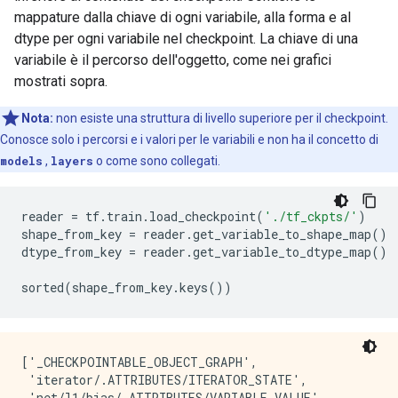
mappature dalla chiave di ogni variabile, alla forma e al
dtype per ogni variabile nel checkpoint. La chiave di una
variabile è il percorso dell'oggetto, come nei grafici
mostrati sopra.
Nota:
non esiste una struttura di livello superiore per il checkpoint.
Conosce solo i percorsi e i valori per le variabili e non ha il concetto di
models
,
layers
o come sono collegati.
reader 
=
 tf
.
train
.
load_checkpoint
(
'./tf_ckpts/'
)
shape_from_key 
=
 reader
.
get_variable_to_shape_map
()
dtype_from_key 
=
 reader
.
get_variable_to_dtype_map
()
sorted
(
shape_from_key
.
keys
())
['_CHECKPOINTABLE_OBJECT_GRAPH',

 'iterator/.ATTRIBUTES/ITERATOR_STATE',

 'net/l1/bias/.ATTRIBUTES/VARIABLE_VALUE',
