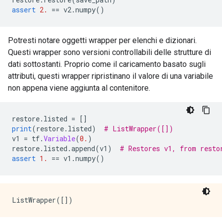
assert
2.
==
 v2
.
numpy
()
Potresti notare oggetti wrapper per elenchi e dizionari.
Questi wrapper sono versioni controllabili delle strutture di
dati sottostanti. Proprio come il caricamento basato sugli
attributi, questi wrapper ripristinano il valore di una variabile
non appena viene aggiunta al contenitore.
restore
.
listed 
=
[]
print
(
restore
.
listed
)
# ListWrapper([])
v1 
=
 tf
.
Variable
(
0.
)
restore
.
listed
.
append
(
v1
)
# Restores v1, from resto
assert
1.
==
 v1
.
numpy
()