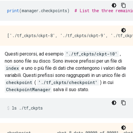
print
(
manager
.
checkpoints
)
# List the three remaini
Questi percorsi, ad esempio
'./tf_ckpts/ckpt-10'
,
non sono file su disco. Sono invece prefissi per un file di
index
e uno o più file di dati che contengono i valori delle
variabili. Questi prefissi sono raggruppati in un unico file di
checkpoint
(
'./tf_ckpts/checkpoint'
) in cui
CheckpointManager
salva il suo stato.
ls 
./
tf_ckpts
checkpoint           ckpt-8.data-00000-of-00001  ckpt