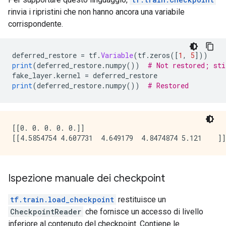
rinvia i ripristini che non hanno ancora una variabile
corrispondente.
deferred_restore 
=
 tf
.
Variable
(
tf
.
zeros
([
1
,
5
]))
print
(
deferred_restore
.
numpy
())
# Not restored; sti
fake_layer
.
kernel 
=
 deferred_restore
print
(
deferred_restore
.
numpy
())
# Restored
[[0. 0. 0. 0. 0.]]

Ispezione manuale dei checkpoint
tf.train.load_checkpoint
restituisce un
CheckpointReader
che fornisce un accesso di livello
inferiore al contenuto del checkpoint. Contiene le