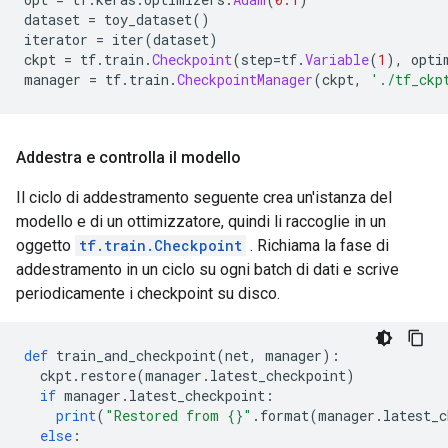
dataset 
=
 toy_dataset
()
iterator 
=
 iter
(
dataset
)
ckpt 
=
 tf
.
train
.
Checkpoint
(
step
=
tf
.
Variable
(
1
),
 opti
manager 
=
 tf
.
train
.
CheckpointManager
(
ckpt
,
'./tf_ckp
Addestra e controlla il modello
Il ciclo di addestramento seguente crea un'istanza del
modello e di un ottimizzatore, quindi li raccoglie in un
oggetto
tf.train.Checkpoint
. Richiama la fase di
addestramento in un ciclo su ogni batch di dati e scrive
periodicamente i checkpoint su disco.
def
 train_and_checkpoint
(
net
,
 manager
):
  ckpt
.
restore
(
manager
.
latest_checkpoint
)
if
 manager
.
latest_checkpoint
:
print
(
"Restored from {}"
.
format
(
manager
.
latest_c
else
: