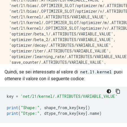
 'net/l1/bias/.OPTIMIZER_SLOT/optimizer/m/.ATTRIBUTE
 'net/l1/bias/.OPTIMIZER_SLOT/optimizer/v/.ATTRIBUTE
 'net/l1/kernel/.ATTRIBUTES/VARIABLE_VALUE',

 'net/l1/kernel/.OPTIMIZER_SLOT/optimizer/m/.ATTRIBU
 'net/l1/kernel/.OPTIMIZER_SLOT/optimizer/v/.ATTRIBU
 'optimizer/beta_1/.ATTRIBUTES/VARIABLE_VALUE',

 'optimizer/beta_2/.ATTRIBUTES/VARIABLE_VALUE',

 'optimizer/decay/.ATTRIBUTES/VARIABLE_VALUE',

 'optimizer/iter/.ATTRIBUTES/VARIABLE_VALUE',

 'optimizer/learning_rate/.ATTRIBUTES/VARIABLE_VALUE'
 'save_counter/.ATTRIBUTES/VARIABLE_VALUE',

Quindi, se sei interessato al valore di
net.l1.kernel
puoi
ottenere il valore con il seguente codice:
key 
=
'net/l1/kernel/.ATTRIBUTES/VARIABLE_VALUE'
print
(
"Shape:"
,
 shape_from_key
[
key
])
print
(
"Dtype:"
,
 dtype_from_key
[
key
].
name
)