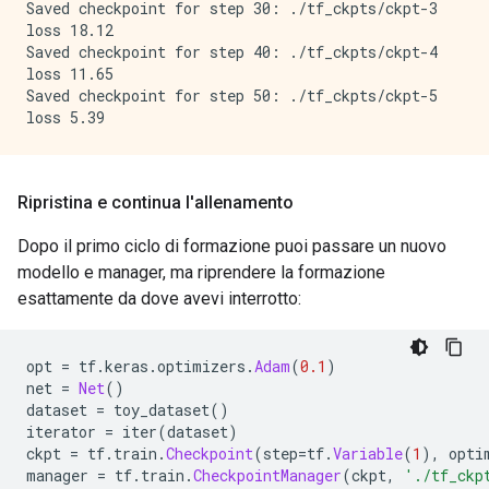
Saved checkpoint for step 30: ./tf_ckpts/ckpt-3

loss 18.12

Saved checkpoint for step 40: ./tf_ckpts/ckpt-4

loss 11.65

Saved checkpoint for step 50: ./tf_ckpts/ckpt-5

Ripristina e continua l'allenamento
Dopo il primo ciclo di formazione puoi passare un nuovo
modello e manager, ma riprendere la formazione
esattamente da dove avevi interrotto:
opt 
=
 tf
.
keras
.
optimizers
.
Adam
(
0.1
)
net 
=
Net
()
dataset 
=
 toy_dataset
()
iterator 
=
 iter
(
dataset
)
ckpt 
=
 tf
.
train
.
Checkpoint
(
step
=
tf
.
Variable
(
1
),
 opti
manager 
=
 tf
.
train
.
CheckpointManager
(
ckpt
,
'./tf_ckp