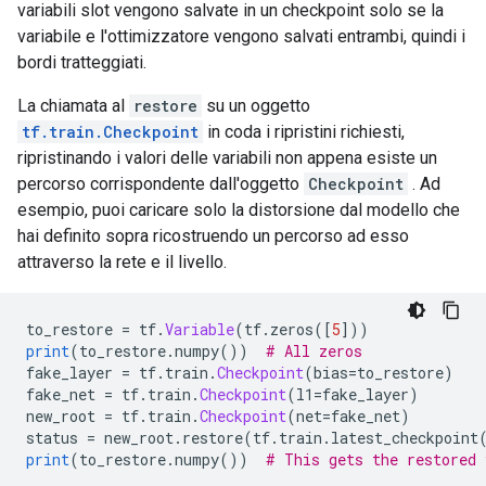
variabili slot vengono salvate in un checkpoint solo se la
variabile e l'ottimizzatore vengono salvati entrambi, quindi i
bordi tratteggiati.
La chiamata al
restore
su un oggetto
tf.train.Checkpoint
in coda i ripristini richiesti,
ripristinando i valori delle variabili non appena esiste un
percorso corrispondente dall'oggetto
Checkpoint
. Ad
esempio, puoi caricare solo la distorsione dal modello che
hai definito sopra ricostruendo un percorso ad esso
attraverso la rete e il livello.
to_restore 
=
 tf
.
Variable
(
tf
.
zeros
([
5
]))
print
(
to_restore
.
numpy
())
# All zeros
fake_layer 
=
 tf
.
train
.
Checkpoint
(
bias
=
to_restore
)
fake_net 
=
 tf
.
train
.
Checkpoint
(
l1
=
fake_layer
)
new_root 
=
 tf
.
train
.
Checkpoint
(
net
=
fake_net
)
status 
=
 new_root
.
restore
(
tf
.
train
.
latest_checkpoint
print
(
to_restore
.
numpy
())
# This gets the restored 