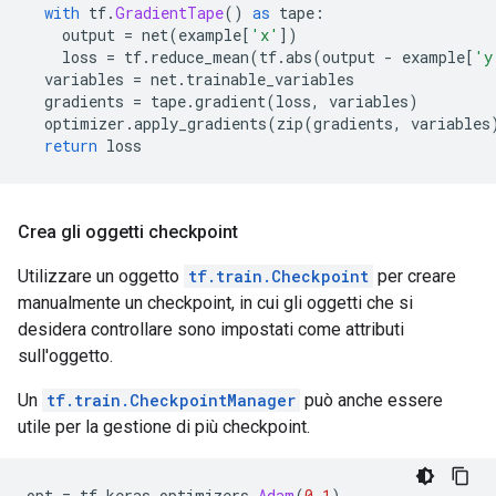
with
 tf
.
GradientTape
()
as
 tape
:
    output 
=
 net
(
example
[
'x'
])
    loss 
=
 tf
.
reduce_mean
(
tf
.
abs
(
output 
-
 example
[
'y
  variables 
=
 net
.
trainable_variables
  gradients 
=
 tape
.
gradient
(
loss
,
 variables
)
  optimizer
.
apply_gradients
(
zip
(
gradients
,
 variables
return
 loss
Crea gli oggetti checkpoint
Utilizzare un oggetto
tf.train.Checkpoint
per creare
manualmente un checkpoint, in cui gli oggetti che si
desidera controllare sono impostati come attributi
sull'oggetto.
Un
tf.train.CheckpointManager
può anche essere
utile per la gestione di più checkpoint.
opt 
=
 tf
.
keras
.
optimizers
.
Adam
(
0.1
)