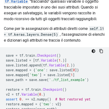
tf.Variable
"tracciando" qualsiasi variabile o oggetto
tracciabile impostato in uno dei suoi attributi. Quando si
esegue un salvataggio, le variabili vengono raccolte in
modo ricorsivo da tutti gli oggetti tracciati raggiungibili.
Come per le assegnazioni di attributi diretti come
self.l1
= tf.keras.layers.Dense(5)
, l'assegnazione di elenchi
e dizionari agli attributi ne traccia il contenuto.
save 
=
 tf
.
train
.
Checkpoint
()
save
.
listed 
=
[
tf
.
Variable
(
1.
)]
save
.
listed
.
append
(
tf
.
Variable
(
2.
))
save
.
mapped 
=
{
'one'
:
 save
.
listed
[
0
]}
save
.
mapped
[
'two'
]
=
 save
.
listed
[
1
]
save_path 
=
 save
.
save
(
'./tf_list_example'
)
restore 
=
 tf
.
train
.
Checkpoint
()
v2 
=
 tf
.
Variable
(
0.
)
assert
0.
==
 v2
.
numpy
()
# Not restored yet
restore
.
mapped 
=
{
'two'
:
 v2
}
restore
.
restore
(
save_path
)