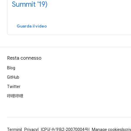
Summit '19)
Guarda il video
Resta connesso
Blog
GitHub
Twitter
哔哩哔哩
Termini
Privacy
ICP证合字B2-20070004号
Manage cookies
Iscri