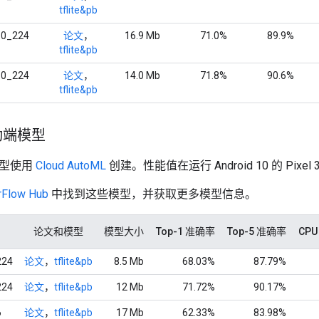
tflite&pb
.0_224
论文
，
16.9 Mb
71.0%
89.9%
tflite&pb
.0_224
论文
，
14.0 Mb
71.8%
90.6%
tflite&pb
动端模型
模型使用
Cloud AutoML
创建。性能值在运行 Android 10 的 Pixel
rFlow Hub
中找到这些模型，并获取更多模型信息。
论文和模型
模型大小
Top-1 准确率
Top-5 准确率
CP
224
论文
，
tflite&pb
8.5 Mb
68.03%
87.79%
224
论文
，
tflite&pb
12 Mb
71.72%
90.17%
6
论文
，
tflite&pb
17 Mb
62.33%
83.98%