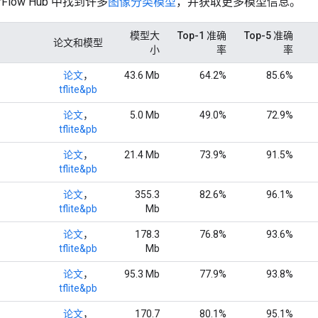
rFlow Hub 中找到许多
图像分类模型
，并获取更多模型信息。
模型大
Top-1 准确
Top-5 准确
论文和模型
小
率
率
论文
，
43.6 Mb
64.2%
85.6%
tflite&pb
论文
，
5.0 Mb
49.0%
72.9%
tflite&pb
论文
，
21.4 Mb
73.9%
91.5%
tflite&pb
论文
，
355.3
82.6%
96.1%
tflite&pb
Mb
论文
，
178.3
76.8%
93.6%
tflite&pb
Mb
论文
，
95.3 Mb
77.9%
93.8%
tflite&pb
论文
，
170.7
80.1%
95.1%