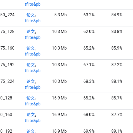
tflite&pb
.50_224
论文
，
5.3 Mb
63.2%
84.9%
tflite&pb
.75_128
论文
，
10.3 Mb
62.0%
83.8%
tflite&pb
.75_160
论文
，
10.3 Mb
65.2%
85.9%
tflite&pb
.75_192
论文
，
10.3 Mb
67.1%
87.2%
tflite&pb
.75_224
论文
，
10.3 Mb
68.3%
88.1%
tflite&pb
.0_128
论文
，
16.9 Mb
65.2%
85.7%
tflite&pb
.0_160
论文
，
16.9 Mb
68.0%
87.7%
tflite&pb
.0_192
论文
，
16.9 Mb
69.9%
89.1%