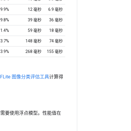
89.9%
12 毫秒
6.9 毫秒
89.8%
39 毫秒
36 毫秒
91.4%
59 毫秒
18 毫秒
93.7%
148 毫秒
74 毫秒
93.9%
268 毫秒
155 毫秒
TFLite 图像分类评估工具
计算得
速
需要使用浮点模型。性能值在