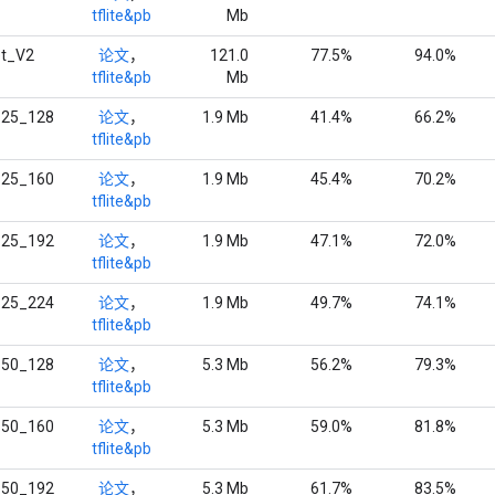
tflite&pb
Mb
et_V2
论文
，
121.0
77.5%
94.0%
tflite&pb
Mb
.25_128
论文
，
1.9 Mb
41.4%
66.2%
tflite&pb
.25_160
论文
，
1.9 Mb
45.4%
70.2%
tflite&pb
.25_192
论文
，
1.9 Mb
47.1%
72.0%
tflite&pb
.25_224
论文
，
1.9 Mb
49.7%
74.1%
tflite&pb
.50_128
论文
，
5.3 Mb
56.2%
79.3%
tflite&pb
.50_160
论文
，
5.3 Mb
59.0%
81.8%
tflite&pb
.50_192
论文
，
5.3 Mb
61.7%
83.5%