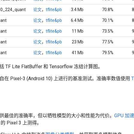
.0_224_quant
论文
，
tflite&pb
3.4 Mb
70.8%
uant
论文
，
tflite&pb
6.4 Mb
70.1%
uant
论文
，
tflite&pb
11 Mb
73.5%
uant
论文
，
tflite&pb
23 Mb
77.5%
uant
论文
，
tflite&pb
41 Mb
79.5%
 Lite FlatBuffer 和 Tensorflow 冻结计算图。
 Pixel-3 (Android 10) 上进行的基准测试。准确率数值使用
供最佳的准确率，但以牺牲模型的大小和性能为代价。
GPU 加
0 的 Pixel 3 上测得。