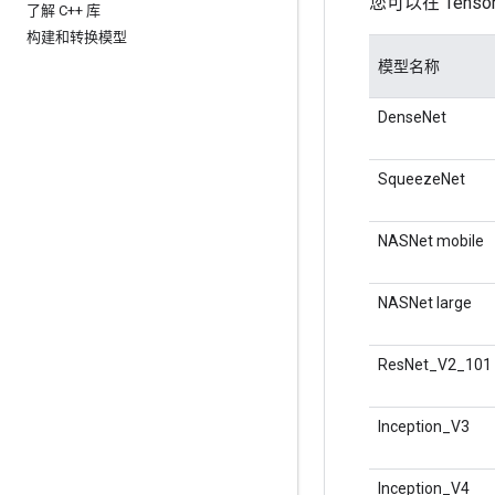
您可以在 Tenso
了解 C++ 库
构建和转换模型
模型名称
DenseNet
SqueezeNet
NASNet mobile
NASNet large
ResNet_V2_101
Inception_V3
Inception_V4