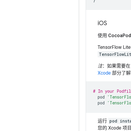
i
OS
使用 Cocoa
Pod
TensorFlow 
TensorFlowLi
注
：如果需要
Xcode
部分了解
# In your Podfil
pod
'TensorFl
pod
'TensorFl
运行
pod inst
您的 Xcode 