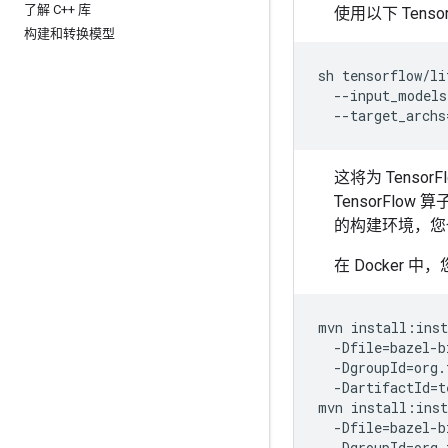
了解 C++ 库
使用以下 Tensor
构建和转换模型
sh
tensorflow/li
--input_models
--target_archs
这将为 Tensor
TensorFlow 
的构建环境，您
在 Docker 
mvn
install:inst
-Dfile
=
bazel-b
-DgroupId
=
org.
-DartifactId
=
t
mvn
install:inst
-Dfile
=
bazel-b
-DgroupId
=
org.