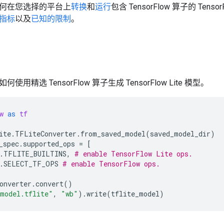
何在您选择的平台上
转换
和
运行
包含 TensorFlow 算子的 Tens
指标
以及
已知的限制
。
用精选 TensorFlow 算子生成 TensorFlow Lite 模型。
w
as
tf
ite
.
TFLiteConverter
.
from_saved_model
(
saved_model_dir
)
_spec
.
supported_ops
=
[
.
TFLITE_BUILTINS
,
# enable TensorFlow Lite ops.
.
SELECT_TF_OPS
# enable TensorFlow ops.
onverter
.
convert
()
_model.tflite"
,
"wb"
)
.
write
(
tflite_model
)