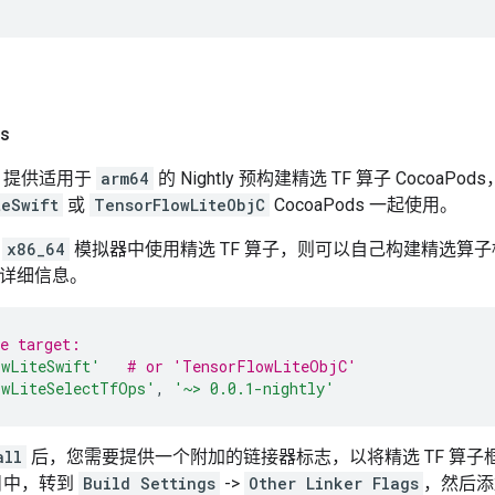
s
Lite 提供适用于
arm64
的 Nightly 预构建精选 TF 算子 CocoaP
teSwift
或
TensorFlowLiteObjC
CocoaPods 一起使用。
在
x86_64
模拟器中使用精选 TF 算子，则可以自己构建精选算
详细信息。
e target:
owLiteSwift'
# or 'TensorFlowLiteObjC'
owLiteSelectTfOps'
,
'~> 0.0.1-nightly'
all
后，您需要提供一个附加的链接器标志，以将精选 TF 算
项目中，转到
Build Settings
->
Other Linker Flags
，然后添