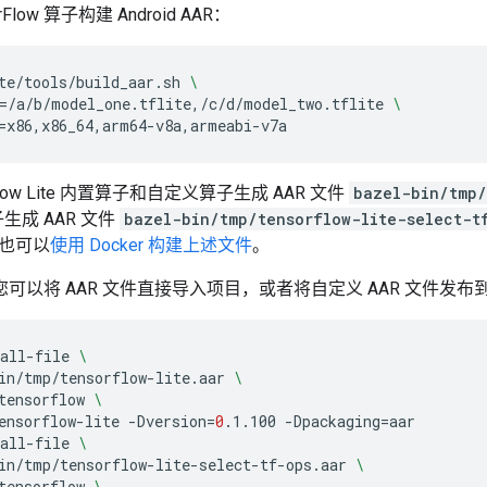
Flow 算子构建 Android AAR：
te/tools/build_aar.sh
\
=
/a/b/model_one.tflite,/c/d/model_two.tflite
\
=
Flow Lite 内置算子和自定义算子生成 AAR 文件
bazel-bin/tmp/
算子生成 AAR 文件
bazel-bin/tmp/tensorflow-lite-select-t
也可以
使用 Docker 构建上述文件
。
中，您可以将 AAR 文件直接导入项目，或者将自定义 AAR 文件发布到
all-file
\
in/tmp/tensorflow-lite.aar
\
tensorflow
\
ensorflow-lite
-Dversion
=
0
.1.100
-Dpackaging
=
aar

all-file
\
in/tmp/tensorflow-lite-select-tf-ops.aar
\
tensorflow
\