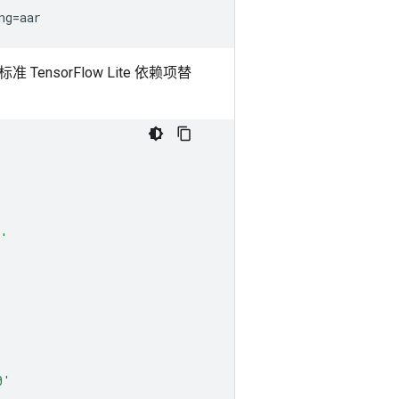
ng
=
TensorFlow Lite 依赖项替
s'
0'