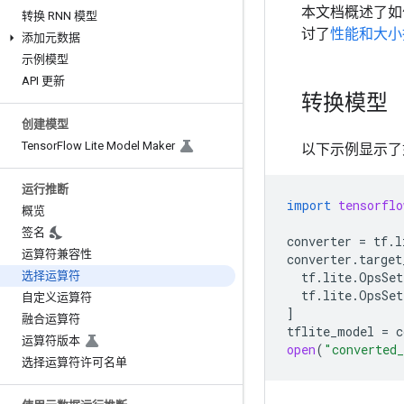
本文档概述了如
转换 RNN 模型
讨了
性能和大小
添加元数据
示例模型
API 更新
转换模型
创建模型
Tensor
Flow Lite Model Maker
以下示例显示了如何使
运行推断
import
tensorflo
概览
签名
converter
=
tf
.
l
运算符兼容性
converter
.
target
选择运算符
tf
.
lite
.
OpsSet
tf
.
lite
.
OpsSet
自定义运算符
]
融合运算符
tflite_model
=
c
运算符版本
open
(
"converted
选择运算符许可名单