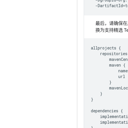
-DartifactId
=
t
最后，请确保
换为支持精选 Te
allprojects
{
repositories
mavenCen
maven
{
name
url
}
mavenLoc
}
}
dependencies
{
implementati
implementati
}