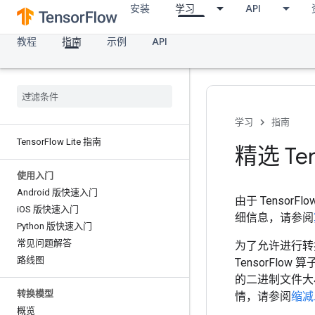
安装
学习
API
教程
指南
示例
API
学习
指南
Tensor
Flow Lite 指南
精选 Ten
使用入门
Android 版快速入门
由于 Tensor
i
OS 版快速入门
细信息，请参阅
Python 版快速入门
常见问题解答
为了允许进行转换，
路线图
TensorFlow 
的二进制文件大小
转换模型
情，请参阅
缩减
概览