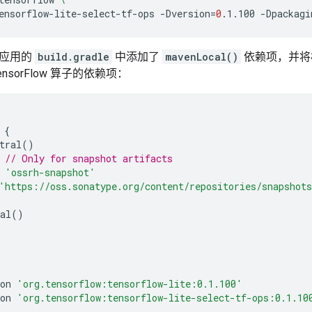
ensorflow-lite-select-tf-ops
-Dversion
=
0
.1.100
-Dpackagi
在应用的
build.gradle
中添加了
mavenLocal()
依赖项，并将标准 
nsorFlow 算子的依赖项：
{
tral
()
// Only for snapshot artifacts
'ossrh-snapshot'
'https://oss.sonatype.org/content/repositories/snapshot
al
()
on
'org.tensorflow:tensorflow-lite:0.1.100'
on
'org.tensorflow:tensorflow-lite-select-tf-ops:0.1.10