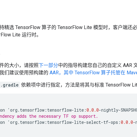
 TensorFlow 算子的 TensorFlow Lite 模型时，客户端还
Flow Lite 运行时。
R
件的大小，请按照
下一部分
中的指导构建您自己的自定义 AAR
我们建议使用预构建的
AAR，其中 TensorFlow 算子托管在 Maven
d.gradle
依赖项中进行指定，方法是将其与标准 TensorFlow Li
on
'
org
.
tensorflow
:
tensorflow
-
lite
:
0.0.0
-
nightly
-
SNAPSH
ndency adds the necessary TF op support.
on
'
org
.
tensorflow
:
tensorflow
-
lite
-
select
-
tf
-
ops
:
0.0.0
-