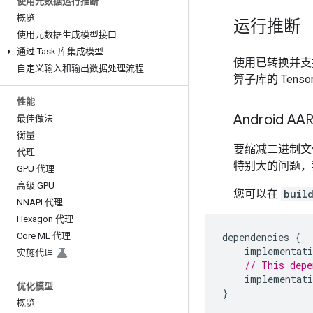
使用元数据运行推断
概览
运行推断
使用元数据生成模型接口
通过 Task 库集成模型
使用已转换并支持精选
自定义输入和输出数据处理流程
算子库的 Tensor
性能
Android AA
最佳做法
衡量
要缩减二进制文
代理
特别大的问题，
GPU 代理
高级 GPU
您可以在
buil
NNAPI 代理
Hexagon 代理
Core ML 代理
dependencies
{
implementati
实施代理
// This depe
implementati
优化模型
}
概览