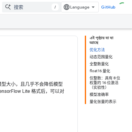
/
GitHub
এই পৃষ্ঠায় যা যা
আছে
优化方法
动态范围量化
全整数量化
float16 量化
仅整数：具有 8 位
权重的 16 位激活
减模型大小，且几乎不会降低模型
（实验性）
nsorFlow Lite 格式后，可以对
模型准确率
量化张量的表示