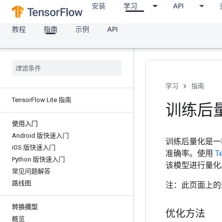
安装
学习
API
教程
指南
示例
API
学习
指南
Tensor
Flow Lite 指南
训练后
使用入门
Android 版快速入门
训练后量化是一
i
OS 版快速入门
准确率。使用
T
Python 版快速入门
该模型进行量化
常见问题解答
路线图
注：此页面上的过程
转换模型
优化方法
概览