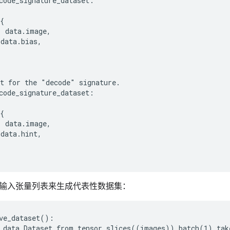
code_signature_dataset:

{

 data.image,

data.bias,

t for the "decode" signature.

code_signature_dataset:

{

 data.image,

data.hint,

输入张量列表来生成代表性数据集：
ve_dataset():

.data.Dataset.from_tensor_slices((images)).batch(1).tak