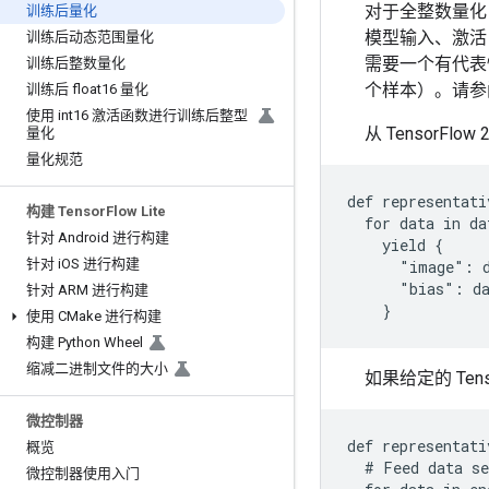
对于全整数量化，
训练后量化
模型输入、激活
训练后动态范围量化
需要一个有代表
训练后整数量化
个样本）。请
训练后 float16 量化
使用 int16 激活函数进行训练后整型
从 TensorFl
量化
量化规范
def representati
构建 Tensor
Flow Lite
  for data in da
针对 Android 进行构建
    yield {

针对 i
OS 进行构建
      "image": d
      "bias": da
针对 ARM 进行构建
使用 CMake 进行构建
构建 Python Wheel
缩减二进制文件的大小
如果给定的 Te
微控制器
def representati
概览
  # Feed data se
微控制器使用入门