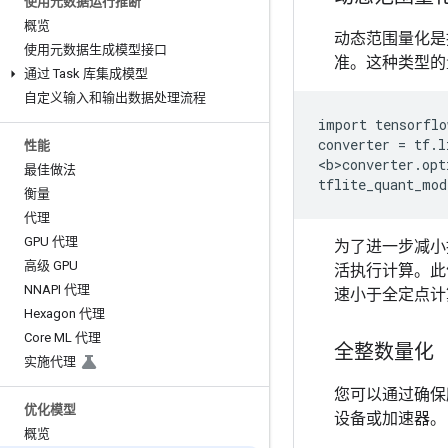
使用元数据运行推断
概览
动态范围量化是
使用元数据生成模型接口
准。这种类型的
通过 Task 库集成模型
自定义输入和输出数据处理流程
import tensorflo
converter = tf.l
性能
<b>converter.opt
最佳做法
衡量
代理
GPU 代理
为了进一步减小
高级 GPU
活执行计算。此
NNAPI 代理
速小于全定点计
Hexagon 代理
Core ML 代理
全整数量化
实施代理
您可以通过确保
优化模型
设备或加速器。
概览