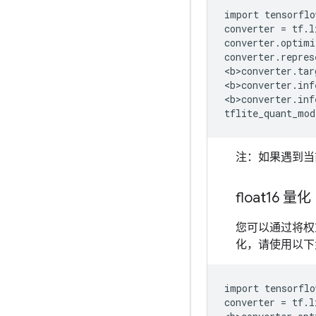
import tensorflo
converter = tf.l
converter.optimi
converter.repres
<b>converter.tar
<b>converter.inf
<b>converter.inf
注：如果遇到当
float16 量化
您可以通过将权重量
化，请使用以下
import tensorflo
converter = tf.l