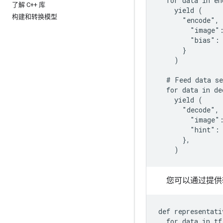
  for data in en
了解 C++ 库
    yield (

构建和转换模型
      "encode", 
        "image":
        "bias": 
      }

    )

  # Feed data se
  for data in de
    yield (

      "decode", 
        "image":
        "hint": 
      },

您可以通过提供
def representati
  for data in tf