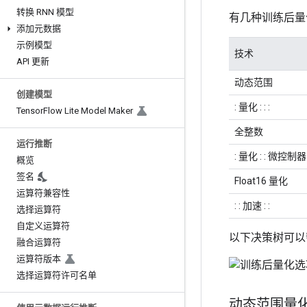
转换 RNN 模型
有几种训练后量
添加元数据
示例模型
技术
API 更新
动态范围
创建模型
: 量化 : : :
Tensor
Flow Lite Model Maker
全整数
运行推断
: 量化 : : 微控制器 
概览
签名
Float16 量化
运算符兼容性
: : 加速 : :
选择运算符
自定义运算符
以下决策树可以
融合运算符
运算符版本
选择运算符许可名单
动态范围量