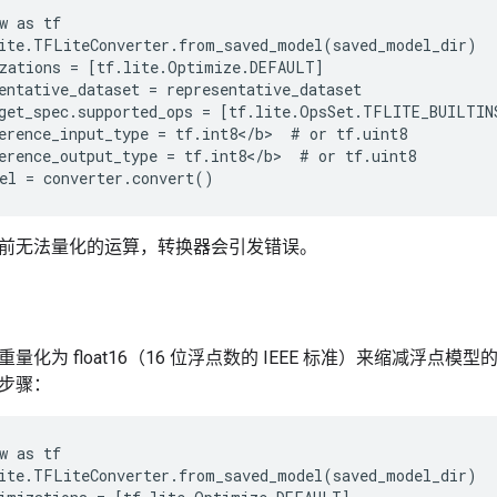
w as tf

ite.TFLiteConverter.from_saved_model(saved_model_dir)

zations = [tf.lite.Optimize.DEFAULT]

entative_dataset = representative_dataset

get_spec.supported_ops = [tf.lite.OpsSet.TFLITE_BUILTINS
erence_input_type = tf.int8</b>  # or tf.uint8

erence_output_type = tf.int8</b>  # or tf.uint8

前无法量化的运算，转换器会引发错误。
化为 float16（16 位浮点数的 IEEE 标准）来缩减浮点模型的大
步骤：
w as tf

ite.TFLiteConverter.from_saved_model(saved_model_dir)
