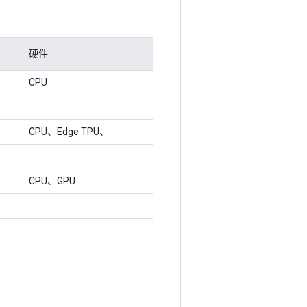
硬件
CPU
CPU、Edge TPU、
CPU、GPU