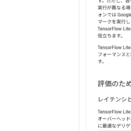
す。ただし、各
実行が異なる場
ォンでは Goo
マークを実行し
TensorFl
役立ちます。
TensorFl
フォーマンスと
す。
評価のた
レイテンシ
TensorFlow Lit
オーバーヘッド
に最適なデリゲ