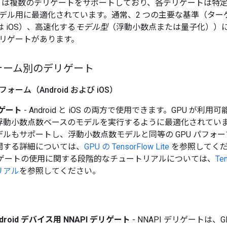
ow Lite は複数のデリゲートをサポートしており、各デリゲート
デル用に最適化されています。通常、2 つの主要な基準（ター
または iOS）、高速化する
モデル型
（浮動小数点または量子化））
リゲートがあります。
ォーム別のデリゲート
ーム（Android および i
OS）
リゲート
- Android と iOS の両方で使用できます。GPU が利用
浮動小数点数ベースのモデルを実行するように最適化されていま
ルもサポートし、浮動小数点数モデルと同等の GPU パフォー
関する詳細については、
GPU の TensorFlow Lite
を参照してください
デリゲートの使用に関する段階的なチュートリアルについては、
Te
リアル
を参照してください。
droid デバイス用 NNAPI デリゲート
- NNAPI デリゲートは、G