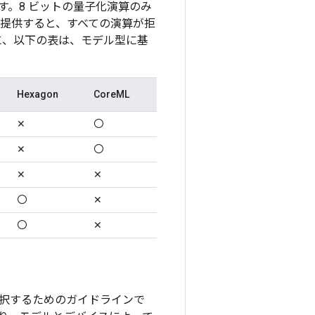
。8 ビットの量子化演算のみ
提供すると、すべての演算が拒
に、以下の表は、モデル型に基
Hexagon
CoreML
✕
〇
✕
〇
✕
✕
〇
✕
〇
✕
択するためのガイドラインで