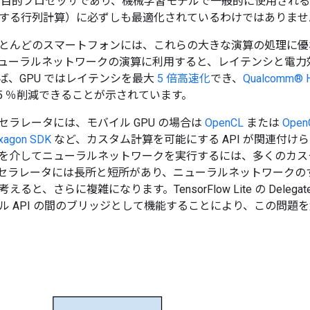
は多目的プロセッサであり、機械学習モデルで一般的に使用され
する行列計算）に必ずしも最適化されているわけではありませ
とんどのスマートフォンには、これらの大きな演算の処理に優
ューラルネットワークの演算に利用すると、レイテンシと電力
ば、GPU ではレイテンシを最大
5 倍高速化
でき、
Qualcomm® 
75 ％削減できることが示されています。
セラレータには、モバイル GPU の場合は
OpenCL
または
Open
xagon SDK
など、カスタム計算を可能にする API が関連付け
を介してニューラルネットワークを実行するには、多くのカス
セラレータには長所と短所があり、ニューラルネットワークの
と、さらに複雑になります。TensorFlow Lite の Delegate
ル API の間のブリッジとして機能することにより、この問題