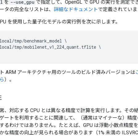
gl
を
--use_gpu
で指定して、OpenGL で GPU の実行を測
ータの完全なリストは、
詳細なドキュメント
で定義されていま
GPU を使用した量子化モデルの実行例を次に示します。
local/tmp/benchmark_model \

local/tmp/mobilenet_v1_224_quant.tflite \

64 ビット ARM アーキテクチャ用のツールのビルド済みバージョンは
ら
）。
性
常、対応する CPU とは異なる精度で計算を実行します。その
ゲートを利用することに関連して、（通常はマイナーな）精度
するわけではありません。たとえば、GPU は浮動小数点精度
な精度の向上が見られる場合があります（1% 未満の ILSVRC