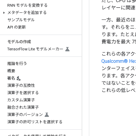
だし、CPU 
RNN モデルを変換する
レイヤーに関連
メタデータを追加する
一方、最近のほ
サンプルモデル
す。それらをニ
API の更新
ります。たとえ
費電力を最大 
モデルの作成
Tensor
Flow Lite モデルメーカー
これらの各アク
Qualcomm® He
推論を行う
ンターフェイス
概要
ります。各アク
署名
ではないことを考える
演算子の互換性
これらの低レベ
演算子を選択する
カスタム演算子
融合された演算子
演算子のバージョン
演算子の許可リストを選択する