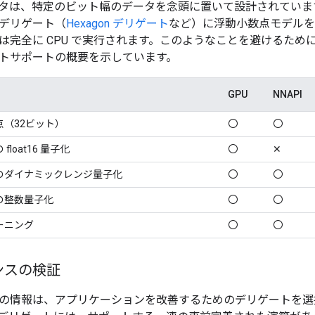
タは、特定のビット幅のデータを念頭に置いて設計されています
デリゲート（
Hexagon デリゲート
など）に浮動小数点モデルを
は完全に CPU で実行されます。このようなことを避けるため
トサポートの概要を示しています。
GPU
NNAPI
（32ビット）
〇
〇
loat16 量子化
〇
✕
のダイナミックレンジ量子化
〇
〇
の整数量子化
〇
〇
ーニング
〇
〇
ンスの検証
の情報は、アプリケーションを改善するためのデリゲートを選