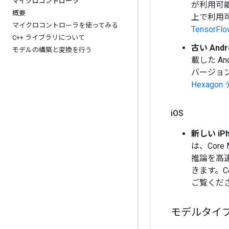
マイクロコントローラ
が利用可能な
概要
上で利用
マイクロコントローラを使ってみる
TensorFl
C++ ライブラリについて
古い And
モデルの構築と変換を行う
載した A
バージョン
Hexago
i
OS
新しい iPh
は、Cor
推論を高速化
きます。C
ご覧くだ
モデルタイ