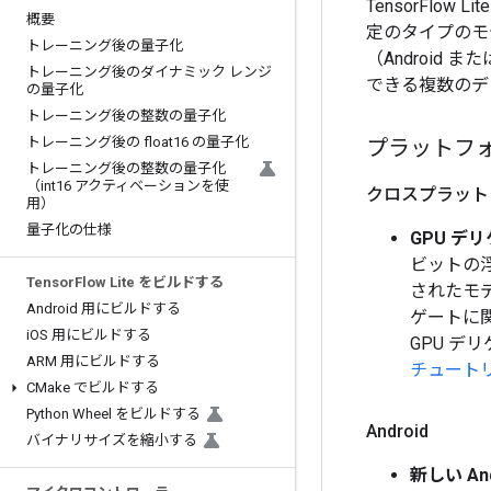
TensorFl
概要
定のタイプのモ
トレーニング後の量子化
（Android 
トレーニング後のダイナミック レンジ
できる複数のデ
の量子化
トレーニング後の整数の量子化
トレーニング後の float16 の量子化
プラットフ
トレーニング後の整数の量子化
（int16 アクティベーションを使
クロスプラットフォ
用）
量子化の仕様
GPU デ
ビットの
Tensor
Flow Lite をビルドする
されたモデ
Android 用にビルドする
ゲートに
i
OS 用にビルドする
GPU 
ARM 用にビルドする
チュート
CMake でビルドする
Python Wheel をビルドする
Android
バイナリサイズを縮小する
新しい An