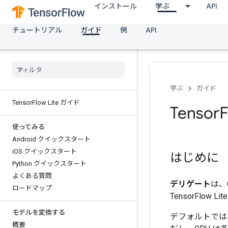
インストール
学ぶ
API
チュートリアル
ガイド
例
API
学ぶ
ガイド
Tensor
Flow Lite ガイド
Tensor
使ってみる
Android クイックスタート
i
OS クイックスタート
はじめに
Python クイックスタート
よくある質問
デリゲート
は、
ロードマップ
TensorFl
モデルを変換する
デフォルトでは、Te
概要