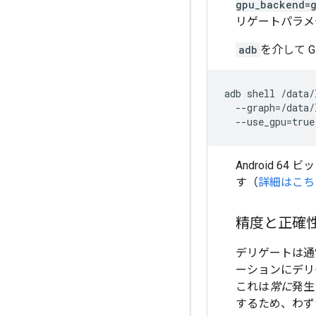
gpu_backend=
リゲートパラメ
adb
を介して 
adb shell /data/
  --graph=/data/
Android 
す（
詳細はこち
精度と正確
デリゲートは通
ーションにデリ
これは
常に
発生
するため、わずか