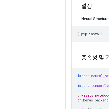
설정
Neural Struct
pip
install
--
종속성 및 
import
neural_st
import
tensorflo
# Resets noteboo
tf
.
keras
.
backend