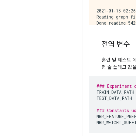
2021-01-15 02:26
Reading graph fi
Done reading 542
Making all edges
Done (0.01 secon
Joining seed and
전역 변수
Done creating an
Out-degree histo
Output training 
훈련 및 테스트 
Output test data
령 줄 플래그 값
### Experiment 
TRAIN_DATA_PATH
TEST_DATA_PATH
### Constants us
NBR_FEATURE_PRE
NBR_WEIGHT_SUFF