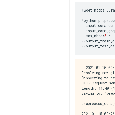
!
wget
https
:
//
ra
!
python
preproce
--
input_cora_con
--
input_cora_gra
--
max_nbrs
=
5
--
output_train_d
--
output_test_da
--2021-01-15 02:
Resolving raw.gi
Connecting to ra
HTTP request sen
Length: 11640 (1
Saving to: ‘prep
preprocess_cora_
2021-01-15 02:26