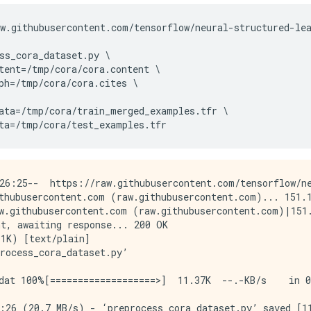
w
.
githubusercontent
.
com
/
tensorflow
/
neural
-
structured
-
le
ss_cora_dataset
.
py
tent
=/
tmp
/
cora
/
cora
.
content
ph
=/
tmp
/
cora
/
cora
.
cites
ata
=/
tmp
/
cora
/
train_merged_examples
.
tfr
ta
=/
tmp
/
cora
/
test_examples
.
tfr
26:25--  https://raw.githubusercontent.com/tensorflow/ne
thubusercontent.com (raw.githubusercontent.com)... 151.1
w.githubusercontent.com (raw.githubusercontent.com)|151.
t, awaiting response... 200 OK

1K) [text/plain]

rocess_cora_dataset.py’

dat 100%[===================>]  11.37K  --.-KB/s    in 0
:26 (20.7 MB/s) - ‘preprocess_cora_dataset.py’ saved [11