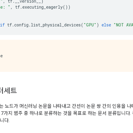
 "
,
tf
.
__version__
)
de: "
,
tf
.
executing_eagerly
())
if
tf
.
config
.
list_physical_devices
(
"GPU"
)
else
"NOT AV
e

이터세트
는 노드가 머신러닝 논문을 나타내고 간선이 논문 쌍 간의 인용을 나
 7가지 범주 중 하나로 분류하는 것을 목표로 하는 문서 분류입니다. 
니다.