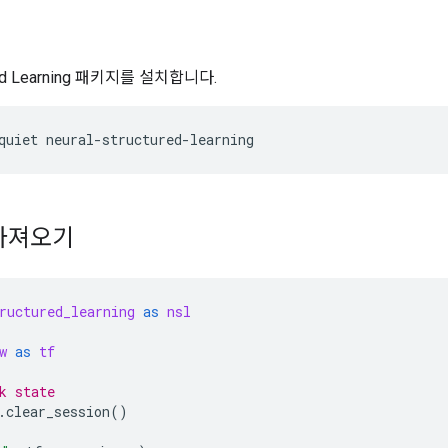
ured Learning 패키지를 설치합니다.
quiet
neural-structured-learning
가져오기
ructured_learning
as
nsl
w
as
tf
k state
.
clear_session
()