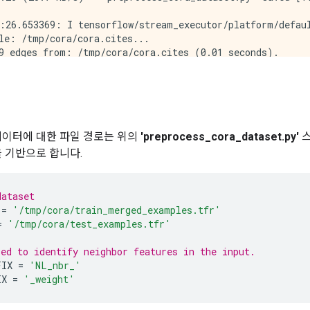
:26.653369: I tensorflow/stream_executor/platform/defaul
le: /tmp/cora/cora.cites...

9 edges from: /tmp/cora/cora.cites (0.01 seconds).

 bi-directional...

ds). Total graph nodes: 2708

 neighbor tf.train.Examples with graph edges...

d writing 2155 merged tf.train.Examples (1.51 seconds).

gram: [(1, 386), (2, 468), (3, 452), (4, 309), (5, 540)
data written to TFRecord file: /tmp/cora/train_merged_ex
데이터에 대한 파일 경로는 위의
'preprocess_cora_dataset.py'
스
 written to TFRecord file: /tmp/cora/test_examples.tfr.

을 기반으로 합니다.
dataset
=
'/tmp/cora/train_merged_examples.tfr'
=
'/tmp/cora/test_examples.tfr'
ed to identify neighbor features in the input.
FIX
=
'NL_nbr_'
IX
=
'_weight'