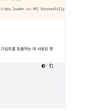
t/dso_loader.cc:49] Successfully opened dynamic library 
]

amples.tfr.

크립트를 호출하는 데 사용된 명