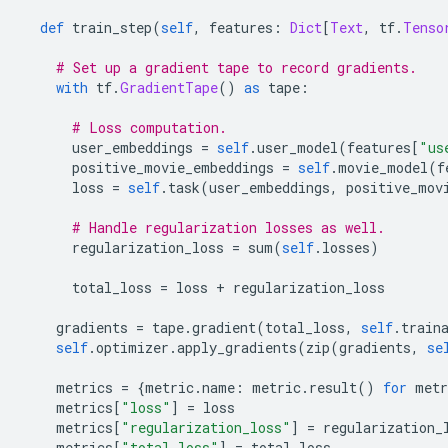
def
 train_step
(
self
,
 features
:
Dict
[
Text
,
 tf
.
Tenso
# Set up a gradient tape to record gradients.
with
 tf
.
GradientTape
()
as
 tape
:
# Loss computation.
      user_embeddings 
=
self
.
user_model
(
features
[
"us
      positive_movie_embeddings 
=
self
.
movie_model
(
f
      loss 
=
self
.
task
(
user_embeddings
,
 positive_mov
# Handle regularization losses as well.
      regularization_loss 
=
 sum
(
self
.
losses
)
      total_loss 
=
 loss 
+
 regularization_loss
    gradients 
=
 tape
.
gradient
(
total_loss
,
self
.
train
self
.
optimizer
.
apply_gradients
(
zip
(
gradients
,
se
    metrics 
=
{
metric
.
name
:
 metric
.
result
()
for
 metr
    metrics
[
"loss"
]
=
 loss
    metrics
[
"regularization_loss"
]
=
 regularization_
    metrics
[
"total_loss"
]
=
 total_loss