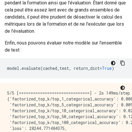
pendant la formation ainsi que l'évaluation. Étant donné que
cela peut être assez lent avec de grands ensembles de
candidats, il peut être prudent de désactiver le calcul des
métriques lors de la formation et de ne l'exécuter que lors
de l'évaluation.
Enfin, nous pouvons évaluer notre modèle sur l'ensemble
de test :
model
.
evaluate
(
cached_test
,
 return_dict
=
True
)
5/5 [==============================] - 2s 149ms/step
{'factorized_top_k/top_1_categorical_accuracy': 0.000
 'factorized_top_k/top_5_categorical_accuracy': 0.009
 'factorized_top_k/top_10_categorical_accuracy': 0.02
 'factorized_top_k/top_50_categorical_accuracy': 0.12
 'factorized_top_k/top_100_categorical_accuracy': 0.2
 'loss': 28244.771484375,
