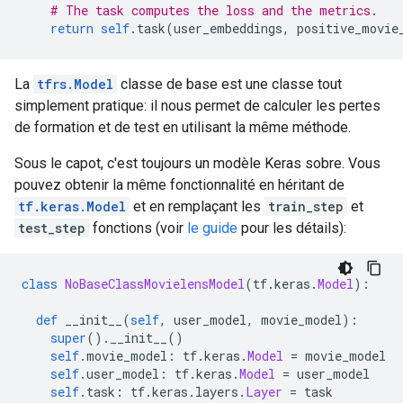
# The task computes the loss and the metrics.
return
self
.
task
(
user_embeddings
,
 positive_movie
La
tfrs.Model
classe de base est une classe tout
simplement pratique: il nous permet de calculer les pertes
de formation et de test en utilisant la même méthode.
Sous le capot, c'est toujours un modèle Keras sobre. Vous
pouvez obtenir la même fonctionnalité en héritant de
tf.keras.Model
et en remplaçant les
train_step
et
test_step
fonctions (voir
le guide
pour les détails):
class
NoBaseClassMovielensModel
(
tf
.
keras
.
Model
):
def
 __init__
(
self
,
 user_model
,
 movie_model
):
super
().
__init__
()
self
.
movie_model
:
 tf
.
keras
.
Model
=
 movie_model
self
.
user_model
:
 tf
.
keras
.
Model
=
 user_model
self
.
task
:
 tf
.
keras
.
layers
.
Layer
=
 task