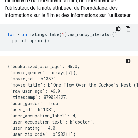
dictionnaire de l'identifiant du film, de l'identifiant de
l'utilisateur, de la note attribuée, de l'horodatage, des
informations sur le film et des informations sur l'utilisateur :
for
 x 
in
 ratings
.
take
(
1
).
as_numpy_iterator
():
  pprint
.
pprint
(
x
)
{'bucketized_user_age': 45.0,

 'movie_genres': array([7]),

 'movie_id': b'357',

 'movie_title': b"One Flew Over the Cuckoo's Nest (1
 'raw_user_age': 46.0,

 'timestamp': 879024327,

 'user_gender': True,

 'user_id': b'138',

 'user_occupation_label': 4,

 'user_occupation_text': b'doctor',

 'user_rating': 4.0,

 'user_zip_code': b'53211'}
