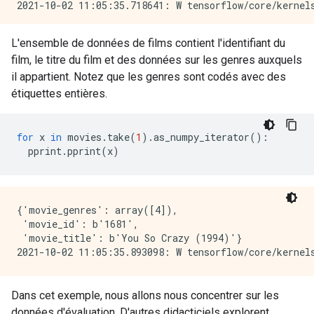
L'ensemble de données de films contient l'identifiant du
film, le titre du film et des données sur les genres auxquels
il appartient. Notez que les genres sont codés avec des
étiquettes entières.
for
 x 
in
 movies
.
take
(
1
).
as_numpy_iterator
():
  pprint
.
pprint
(
x
)
{'movie_genres': array([4]),

 'movie_id': b'1681',

 'movie_title': b'You So Crazy (1994)'}

Dans cet exemple, nous allons nous concentrer sur les
données d'évaluation. D'autres didacticiels explorent