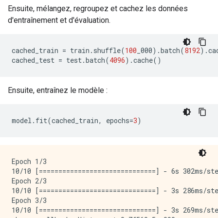
Ensuite, mélangez, regroupez et cachez les données
d'entraînement et d'évaluation.
cached_train 
=
 train
.
shuffle
(
100
_000
).
batch
(
8192
).
ca
cached_test 
=
 test
.
batch
(
4096
).
cache
()
Ensuite, entraînez le modèle :
model
.
fit
(
cached_train
,
 epochs
=
3
)
Epoch 1/3

10/10 [==============================] - 6s 302ms/st
Epoch 2/3

10/10 [==============================] - 3s 286ms/st
Epoch 3/3

10/10 [==============================] - 3s 269ms/st