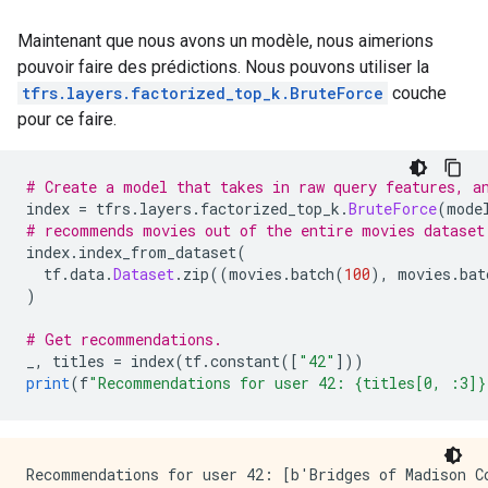
Maintenant que nous avons un modèle, nous aimerions
pouvoir faire des prédictions. Nous pouvons utiliser la
tfrs.layers.factorized_top_k.BruteForce
couche
pour ce faire.
# Create a model that takes in raw query features, a
index 
=
 tfrs
.
layers
.
factorized_top_k
.
BruteForce
(
mode
# recommends movies out of the entire movies dataset
index
.
index_from_dataset
(
  tf
.
data
.
Dataset
.
zip
((
movies
.
batch
(
100
),
 movies
.
bat
)
# Get recommendations.
_
,
 titles 
=
 index
(
tf
.
constant
([
"42"
]))
print
(
f
"Recommendations for user 42: {titles[0, :3]}
Recommendations for user 42: [b'Bridges of Madison Co