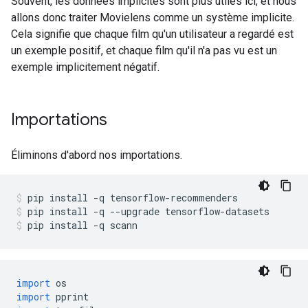
Souvent, les données implicites sont plus utiles ici, et nous
allons donc traiter Movielens comme un système implicite.
Cela signifie que chaque film qu'un utilisateur a regardé est
un exemple positif, et chaque film qu'il n'a pas vu est un
exemple implicitement négatif.
Importations
Éliminons d'abord nos importations.
pip install 
-
q tensorflow
-
recommenders
pip install 
-
q 
--
upgrade tensorflow
-
datasets
pip install 
-
q scann
import
 os
import
 pprint