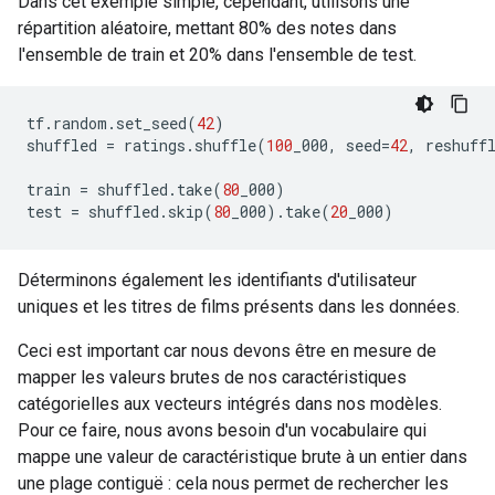
Dans cet exemple simple, cependant, utilisons une
répartition aléatoire, mettant 80% des notes dans
l'ensemble de train et 20% dans l'ensemble de test.
tf
.
random
.
set_seed
(
42
)
shuffled 
=
 ratings
.
shuffle
(
100
_000
,
 seed
=
42
,
 reshuff
train 
=
 shuffled
.
take
(
80
_000
)
test 
=
 shuffled
.
skip
(
80
_000
).
take
(
20
_000
)
Déterminons également les identifiants d'utilisateur
uniques et les titres de films présents dans les données.
Ceci est important car nous devons être en mesure de
mapper les valeurs brutes de nos caractéristiques
catégorielles aux vecteurs intégrés dans nos modèles.
Pour ce faire, nous avons besoin d'un vocabulaire qui
mappe une valeur de caractéristique brute à un entier dans
une plage contiguë : cela nous permet de rechercher les