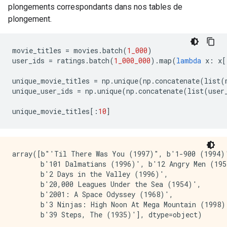
plongements correspondants dans nos tables de
plongement.
movie_titles 
=
 movies
.
batch
(
1_000
)
user_ids 
=
 ratings
.
batch
(
1_000_000
).
map
(
lambda
 x
:
 x
[
unique_movie_titles 
=
 np
.
unique
(
np
.
concatenate
(
list
(
unique_user_ids 
=
 np
.
unique
(
np
.
concatenate
(
list
(
user
unique_movie_titles
[:
10
]
array([b"'Til There Was You (1997)", b'1-900 (1994)'
       b'101 Dalmatians (1996)', b'12 Angry Men (195
       b'2 Days in the Valley (1996)',

       b'20,000 Leagues Under the Sea (1954)',

       b'2001: A Space Odyssey (1968)',

       b'3 Ninjas: High Noon At Mega Mountain (1998)'