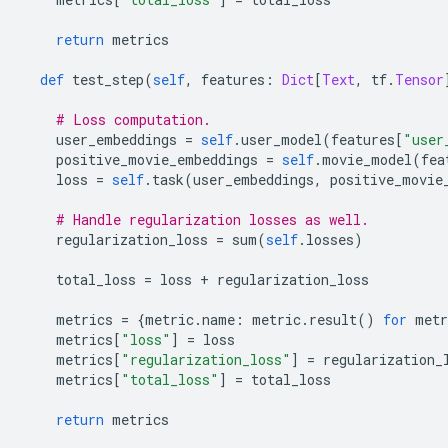
return
 metrics
def
 test_step
(
self
,
 features
:
Dict
[
Text
,
 tf
.
Tensor
# Loss computation.
    user_embeddings 
=
self
.
user_model
(
features
[
"user
    positive_movie_embeddings 
=
self
.
movie_model
(
fea
    loss 
=
self
.
task
(
user_embeddings
,
 positive_movie
# Handle regularization losses as well.
    regularization_loss 
=
 sum
(
self
.
losses
)
    total_loss 
=
 loss 
+
 regularization_loss
    metrics 
=
{
metric
.
name
:
 metric
.
result
()
for
 metr
    metrics
[
"loss"
]
=
 loss
    metrics
[
"regularization_loss"
]
=
 regularization_
    metrics
[
"total_loss"
]
=
 total_loss
return
 metrics