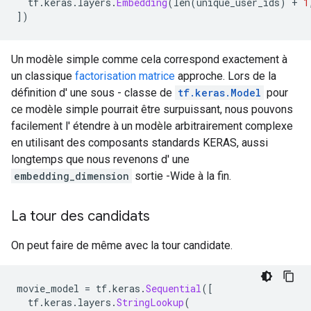
  tf
.
keras
.
layers
.
Embedding
(
len
(
unique_user_ids
)
+
1
])
Un modèle simple comme cela correspond exactement à
un classique
factorisation matrice
approche. Lors de la
définition d' une sous - classe de
tf.keras.Model
pour
ce modèle simple pourrait être surpuissant, nous pouvons
facilement l' étendre à un modèle arbitrairement complexe
en utilisant des composants standards KERAS, aussi
longtemps que nous revenons d' une
embedding_dimension
sortie -Wide à la fin.
La tour des candidats
On peut faire de même avec la tour candidate.
movie_model 
=
 tf
.
keras
.
Sequential
([
  tf
.
keras
.
layers
.
StringLookup
(