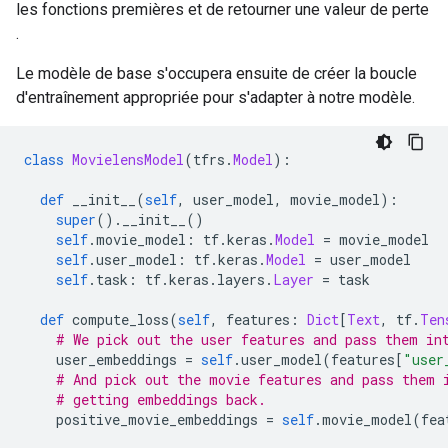
les fonctions premières et de retourner une valeur de perte
.
Le modèle de base s'occupera ensuite de créer la boucle
d'entraînement appropriée pour s'adapter à notre modèle.
class
MovielensModel
(
tfrs
.
Model
):
def
 __init__
(
self
,
 user_model
,
 movie_model
):
super
().
__init__
()
self
.
movie_model
:
 tf
.
keras
.
Model
=
 movie_model
self
.
user_model
:
 tf
.
keras
.
Model
=
 user_model
self
.
task
:
 tf
.
keras
.
layers
.
Layer
=
 task
def
 compute_loss
(
self
,
 features
:
Dict
[
Text
,
 tf
.
Ten
# We pick out the user features and pass them in
    user_embeddings 
=
self
.
user_model
(
features
[
"user
# And pick out the movie features and pass them 
# getting embeddings back.
    positive_movie_embeddings 
=
self
.
movie_model
(
fea