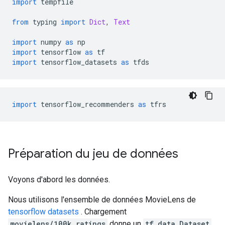
import
 tempfile
from
 typing 
import
Dict
,
Text
import
 numpy 
as
 np
import
 tensorflow 
as
 tf
import
 tensorflow_datasets 
as
 tfds
import
 tensorflow_recommenders 
as
 tfrs
Préparation du jeu de données
Voyons d'abord les données.
Nous utilisons l'ensemble de données MovieLens de
tensorflow datasets
. Chargement
movielens/100k_ratings
donne un
tf.data.Dataset