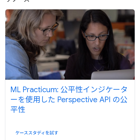
ML Practicum: 公平性インジケータ
ーを使用した Perspective API の公
平性
ケーススタディを試す