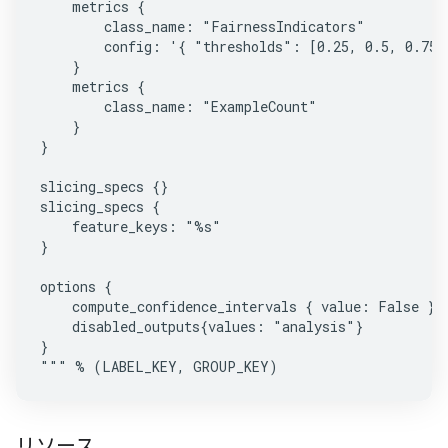
    metrics {

        class_name: "FairnessIndicators"

        config: '{ "thresholds": [0.25, 0.5, 0.75] 
    }

    metrics {

        class_name: "ExampleCount"

    }

}

slicing_specs {}

slicing_specs {

    feature_keys: "%s"

}

options {

    compute_confidence_intervals { value: False }

    disabled_outputs{values: "analysis"}

}

""" % (LABEL_KEY, GROUP_KEY)
リソース