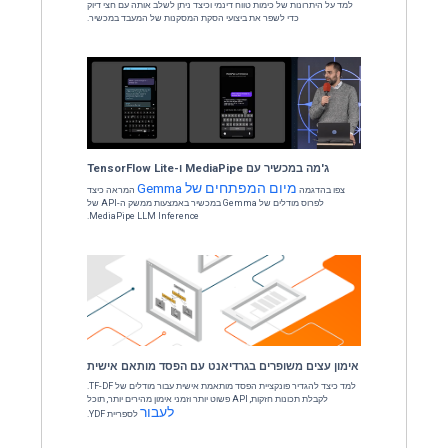
רשמו עכשיו
 מלאכותית
עם פרנסואה שולט,
יוצר קראס
האזינו לדיון על למידה עמוקה, האבולוציה של Keras מיצירתה ועד Keras 3
נטליגנציה של תואר שני במשפטים (LLMs).