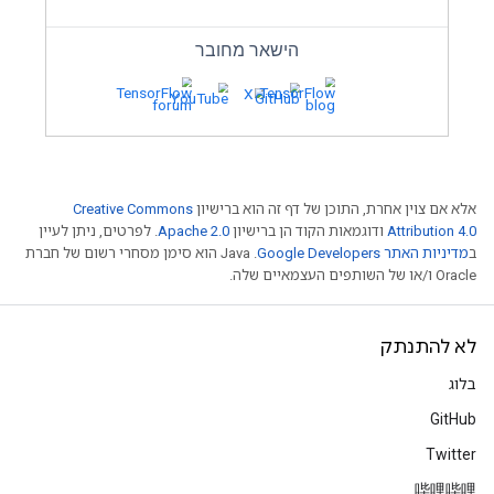
אלא אם צוין אחרת, התוכן של דף זה הוא ברישיון
Creative Commons
נמית מהירה יותר עם XNNPack
Attribution 4.0
ודוגמאות הקוד הן ברישיון
Apache 2.0
. לפרטים, ניתן לעיין
ב
מדיניות האתר Google Developers‏
.‏ Java הוא סימן מסחרי רשום של חברת
טווח דינמי וכיצד ניתן לשלב אותה עם חצי דיוק
Oracle ו/או של השותפים העצמאיים שלה.
ת ביצועי הסקת המסקנות של המעבד במכשיר.
לא להתנתק
בלוג
GitHub
Twitter
哔哩哔哩