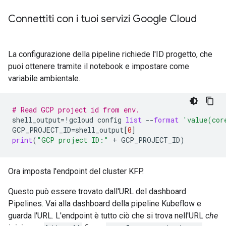
Connettiti con i tuoi servizi Google Cloud
La configurazione della pipeline richiede l'ID progetto, che
puoi ottenere tramite il notebook e impostare come
variabile ambientale.
# Read GCP project id from env.
shell_output
=
!
gcloud
config
list
--
format
'value(cor
GCP_PROJECT_ID
=
shell_output
[
0
]
print
(
"GCP project ID:"
+
GCP_PROJECT_ID
)
Ora imposta l'endpoint del cluster KFP.
Questo può essere trovato dall'URL del dashboard
Pipelines. Vai alla dashboard della pipeline Kubeflow e
guarda l'URL. L'endpoint è tutto ciò che si trova nell'URL
che