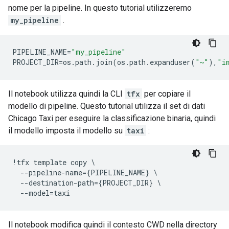
nome per la pipeline. In questo tutorial utilizzeremo
my_pipeline
.
PIPELINE_NAME
=
"my_pipeline"
PROJECT_DIR
=
os
.
path
.
join
(
os
.
path
.
expanduser
(
"~"
),
"i
Il notebook utilizza quindi la CLI
tfx
per copiare il
modello di pipeline. Questo tutorial utilizza il set di dati
Chicago Taxi per eseguire la classificazione binaria, quindi
il modello imposta il modello su
taxi
:
!
tfx
template
copy
 \

--
pipeline
-
name
=
{
PIPELINE_NAME
}
 \

--
destination
-
path
=
{
PROJECT_DIR
}
 \

--
model
=
taxi
Il notebook modifica quindi il contesto CWD nella directory