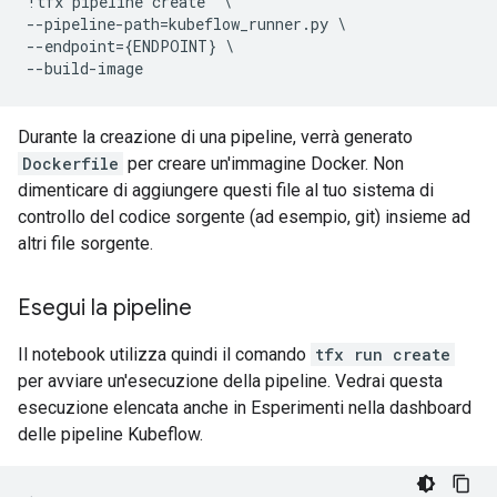
!
tfx
pipeline
create
--
pipeline
-
path
=
kubeflow_runner
.
py
--
endpoint
=
{
ENDPOINT
}
--
build
-
image
Durante la creazione di una pipeline, verrà generato
Dockerfile
per creare un'immagine Docker. Non
dimenticare di aggiungere questi file al tuo sistema di
controllo del codice sorgente (ad esempio, git) insieme ad
altri file sorgente.
Esegui la pipeline
Il notebook utilizza quindi il comando
tfx run create
per avviare un'esecuzione della pipeline. Vedrai questa
esecuzione elencata anche in Esperimenti nella dashboard
delle pipeline Kubeflow.