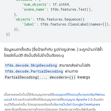
'num_objects'
:
tf
.
int64
,
'scene_name'
:
tfds
.
features
.
Text
(),
},
'objects'
:
tfds
.
features
.
Sequence
({
'label'
:
tfds
.
features
.
ClassLabel
(
names
=
[]),
}),
})
ข้อมูลเมตาดั้งเดิม (ชื่อป้ายกำกับ รูปร่างรูปภาพ...) จะถูกนำมาใช้ซ้ำ
โดยอัตโนมัติ ดังนั้นจึงไม่จำเป็นต้องระบุ
tfds.decode.SkipDecoding
สามารถส่งผ่านไปยัง
tfds.decode.PartialDecoding
ผ่านทาง
PartialDecoding(..., decoders={})
kwargs
เนื้อหาของหน้าเว็บนี้ได้รับอนุญาตภายใต้
ใบอนุญาตที่ต้องระบุที่มาของครีเอทีฟคอม
มอนส์ 4.0
และตัวอย่างโค้ดได้รับอนุญาตภายใต้
ใบอนุญาต Apache 2.0
เว้นแต่จะ
ระบุไว้เป็นอย่างอื่น โปรดดูรายละเอียดที่
นโยบายเว็บไซต์ Google Developers
Java เป็นเครื่องหมายการค้าจดทะเบียนของ Oracle และ/หรือบริษัทในเครือ