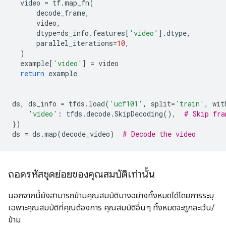
video
=
tf
.
map_fn
(
decode_frame
,
video
,
dtype
=
ds_info
.
features
[
'video'
]
.
dtype
,
parallel_iterations
=
10
,
)
example
[
'video'
]
=
video
return
example
ds
,
ds_info
=
tfds
.
load
(
'ucf101'
,
split
=
'train'
,
wit
'video'
:
tfds
.
decode
.
SkipDecoding
(),
# Skip fra
})
ds
=
ds
.
map
(
decode_video
)
# Decode the video
ถอดรหัสชุดย่อยของคุณสมบัติเท่านั้น
นอกจากนี้ยังสามารถข้ามคุณสมบัติบางอย่างทั้งหมดได้โดยการระบุ
เฉพาะคุณสมบัติที่คุณต้องการ คุณสมบัติอื่นๆ ทั้งหมดจะถูกละเว้น/
ข้าม