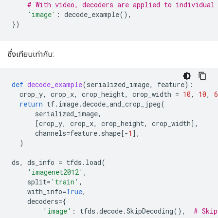
# With video, decoders are applied to individual
'image'
:
decode_example
(),
})
ซึ่งเทียบเท่ากับ:
def
decode_example
(
serialized_image
,
feature
):
crop_y
,
crop_x
,
crop_height
,
crop_width
=
10
,
10
,
6
return
tf
.
image
.
decode_and_crop_jpeg
(
serialized_image
,
[
crop_y
,
crop_x
,
crop_height
,
crop_width
],
channels
=
feature
.
shape
[
-
1
],
)
ds
,
ds_info
=
tfds
.
load
(
'imagenet2012'
,
split
=
'train'
,
with_info
=
True
,
decoders
=
{
'image'
:
tfds
.
decode
.
SkipDecoding
(),
# Skip