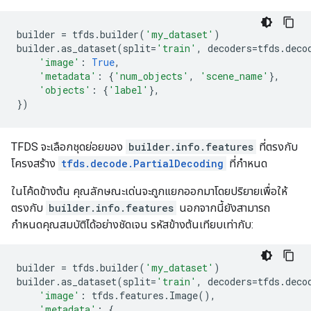
builder
=
tfds
.
builder
(
'my_dataset'
)
builder
.
as_dataset
(
split
=
'train'
,
decoders
=
tfds
.
deco
'image'
:
True
,
'metadata'
:
{
'num_objects'
,
'scene_name'
},
'objects'
:
{
'label'
},
})
TFDS จะเลือกชุดย่อยของ
builder.info.features
ที่ตรงกับ
โครงสร้าง
tfds.decode.PartialDecoding
ที่กำหนด
ในโค้ดข้างต้น คุณลักษณะเด่นจะถูกแยกออกมาโดยปริยายเพื่อให้
ตรงกับ
builder.info.features
นอกจากนี้ยังสามารถ
กำหนดคุณสมบัติได้อย่างชัดเจน รหัสข้างต้นเทียบเท่ากับ:
builder
=
tfds
.
builder
(
'my_dataset'
)
builder
.
as_dataset
(
split
=
'train'
,
decoders
=
tfds
.
deco
'image'
:
tfds
.
features
.
Image
(),
'metadata'
:
{