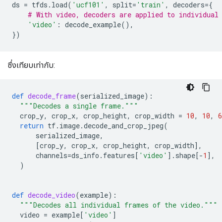
ds
=
tfds
.
load
(
'ucf101'
,
split
=
'train'
,
decoders
=
{
# With video, decoders are applied to individual
'video'
:
decode_example
(),
})
ซึ่งเทียบเท่ากับ:
def
decode_frame
(
serialized_image
):
"""Decodes a single frame."""
crop_y
,
crop_x
,
crop_height
,
crop_width
=
10
,
10
,
6
return
tf
.
image
.
decode_and_crop_jpeg
(
serialized_image
,
[
crop_y
,
crop_x
,
crop_height
,
crop_width
],
channels
=
ds_info
.
features
[
'video'
]
.
shape
[
-
1
],
)
def
decode_video
(
example
):
"""Decodes all individual frames of the video."""
video
=
example
[
'video'
]