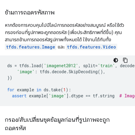
ข้ามการถอดรหัสภาพ
หากต้องการควบคุมไปป์ไลน์การถอดรหัสอย่างสมบูรณ์ หรือใช้ตัว
กรองก่อนที่รูปภาพจะถูกถอดรหัส (เพื่อประสิทธิภาพที่ดีขึ้น) คุณ
สามารถข้ามการถอดรหัสรูปภาพทั้งหมดได้ ใช้งานได้กับทั้ง
tfds.features.Image
และ
tfds.features.Video
ds
=
tfds
.
load
(
'imagenet2012'
,
split
=
'train'
,
decode
'image'
:
tfds
.
decode
.
SkipDecoding
(),
})
for
example
in
ds
.
take
(
1
):
assert
example
[
'image'
]
.
dtype
==
tf
.
string
# Imag
กรอง
/
สับเปลี่ยนชุดข้อมูลก่อนที่รูปภาพจะถูก
ถอดรหัส