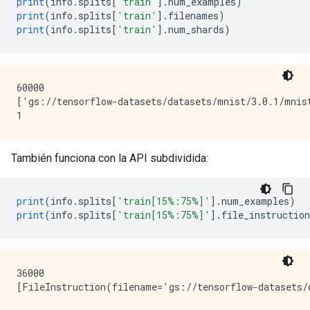
print
(
info
.
splits
[
'train'
].
num_examples
)
print
(
info
.
splits
[
'train'
].
filenames
)
print
(
info
.
splits
[
'train'
].
num_shards
)
60000

['gs://tensorflow-datasets/datasets/mnist/3.0.1/mnist
También funciona con la API subdividida:
print
(
info
.
splits
[
'train[15%:75%]'
].
num_examples
)
print
(
info
.
splits
[
'train[15%:75%]'
].
file_instruction
36000
