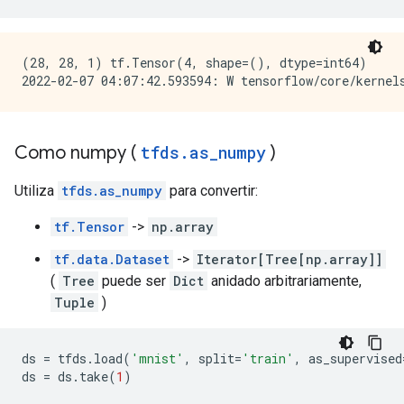
(28, 28, 1) tf.Tensor(4, shape=(), dtype=int64)

Como numpy (
tfds
.
as
_
numpy
)
Utiliza
tfds.as_numpy
para convertir:
tf.Tensor
->
np.array
tf.data.Dataset
->
Iterator[Tree[np.array]]
(
Tree
puede ser
Dict
anidado arbitrariamente,
Tuple
)
ds 
=
 tfds
.
load
(
'mnist'
,
 split
=
'train'
,
 as_supervised
ds 
=
 ds
.
take
(
1
)