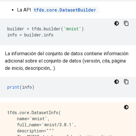
La API
tfds.core.DatasetBuilder
:
builder 
=
 tfds
.
builder
(
'mnist'
)
info 
=
 builder
.
info
La información del conjunto de datos contiene información
adicional sobre el conjunto de datos (versión, cita, página
de inicio, descripción,...).
print
(
info
)
tfds.core.DatasetInfo(

    name='mnist',

    full_name='mnist/3.0.1',

    description="""
