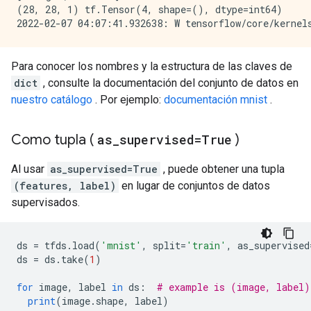
(28, 28, 1) tf.Tensor(4, shape=(), dtype=int64)

Para conocer los nombres y la estructura de las claves de
dict
, consulte la documentación del conjunto de datos en
nuestro catálogo
. Por ejemplo:
documentación mnist
.
Como tupla (
as
_
supervised=True
)
Al usar
as_supervised=True
, puede obtener una tupla
(features, label)
en lugar de conjuntos de datos
supervisados.
ds 
=
 tfds
.
load
(
'mnist'
,
 split
=
'train'
,
 as_supervised
ds 
=
 ds
.
take
(
1
)
for
 image
,
 label 
in
 ds
:
# example is (image, label)
print
(
image
.
shape
,
 label
)