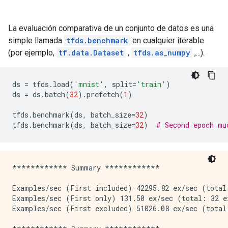
La evaluación comparativa de un conjunto de datos es una
simple llamada
tfds.benchmark
en cualquier iterable
(por ejemplo,
tf.data.Dataset
,
tfds.as_numpy
,...).
ds 
=
 tfds
.
load
(
'mnist'
,
 split
=
'train'
)
ds 
=
 ds
.
batch
(
32
).
prefetch
(
1
)
tfds
.
benchmark
(
ds
,
 batch_size
=
32
)
tfds
.
benchmark
(
ds
,
 batch_size
=
32
)
# Second epoch mu
************ Summary ************

Examples/sec (First included) 42295.82 ex/sec (total:
Examples/sec (First only) 131.50 ex/sec (total: 32 ex
Examples/sec (First excluded) 51026.08 ex/sec (total: