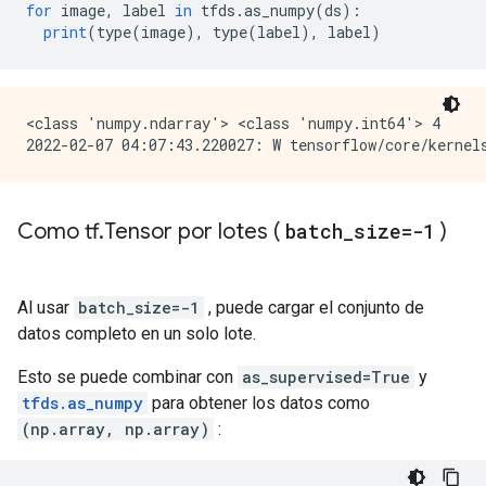
for
 image
,
 label 
in
 tfds
.
as_numpy
(
ds
):
print
(
type
(
image
),
 type
(
label
),
 label
)
<class 'numpy.ndarray'> <class 'numpy.int64'> 4

Como tf
.
Tensor por lotes (
batch
_
size=-1
)
Al usar
batch_size=-1
, puede cargar el conjunto de
datos completo en un solo lote.
Esto se puede combinar con
as_supervised=True
y
tfds.as_numpy
para obtener los datos como
(np.array, np.array)
: