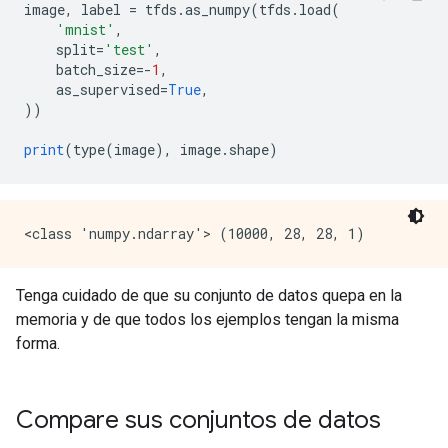
image
,
 label 
=
 tfds
.
as_numpy
(
tfds
.
load
(
'mnist'
,
    split
=
'test'
,
    batch_size
=-
1
,
    as_supervised
=
True
,
))
print
(
type
(
image
),
 image
.
shape
)
Tenga cuidado de que su conjunto de datos quepa en la
memoria y de que todos los ejemplos tengan la misma
forma.
Compare sus conjuntos de datos