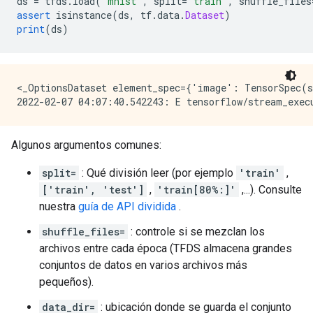
ds 
=
 tfds
.
load
(
'mnist'
,
 split
=
'train'
,
 shuffle_files
assert
 isinstance
(
ds
,
 tf
.
data
.
Dataset
)
print
(
ds
)
<_OptionsDataset element_spec={'image': TensorSpec(s
Algunos argumentos comunes:
split=
: Qué división leer (por ejemplo
'train'
,
['train', 'test']
,
'train[80%:]'
,...). Consulte
nuestra
guía de API dividida
.
shuffle_files=
: controle si se mezclan los
archivos entre cada época (TFDS almacena grandes
conjuntos de datos en varios archivos más
pequeños).
data_dir=
: ubicación donde se guarda el conjunto