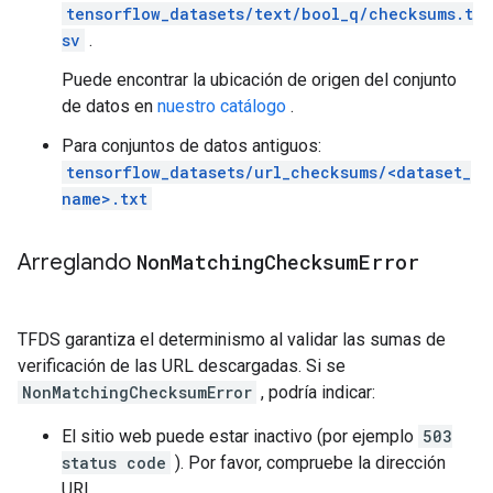
tensorflow_datasets/text/bool_q/checksums.t
sv
.
Puede encontrar la ubicación de origen del conjunto
de datos en
nuestro catálogo
.
Para conjuntos de datos antiguos:
tensorflow_datasets/url_checksums/<dataset_
name>.txt
Arreglando
Non
Matching
Checksum
Error
TFDS garantiza el determinismo al validar las sumas de
verificación de las URL descargadas. Si se
NonMatchingChecksumError
, podría indicar:
El sitio web puede estar inactivo (por ejemplo
503
status code
). Por favor, compruebe la dirección
URL.