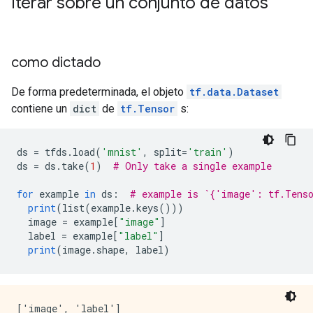
Iterar sobre un conjunto de datos
como dictado
De forma predeterminada, el objeto
tf.data.Dataset
contiene un
dict
de
tf.Tensor
s:
ds 
=
 tfds
.
load
(
'mnist'
,
 split
=
'train'
)
ds 
=
 ds
.
take
(
1
)
# Only take a single example
for
 example 
in
 ds
:
# example is `{'image': tf.Tens
print
(
list
(
example
.
keys
()))
  image 
=
 example
[
"image"
]
  label 
=
 example
[
"label"
]
print
(
image
.
shape
,
 label
)
['image', 'label']
