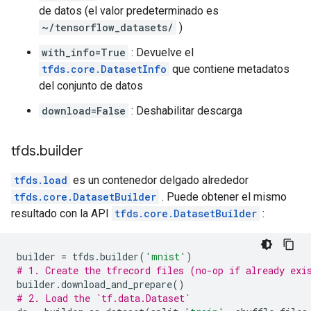
de datos (el valor predeterminado es
~/tensorflow_datasets/
)
with_info=True
: Devuelve el
tfds.core.DatasetInfo
que contiene metadatos
del conjunto de datos
download=False
: Deshabilitar descarga
tfds
.
builder
tfds.load
es un contenedor delgado alrededor
tfds.core.DatasetBuilder
. Puede obtener el mismo
resultado con la API
tfds.core.DatasetBuilder
:
builder 
=
 tfds
.
builder
(
'mnist'
)
# 1. Create the tfrecord files (no-op if already exi
builder
.
download_and_prepare
()
# 2. Load the `tf.data.Dataset`