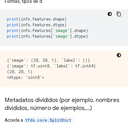
Formas, tipos de d:
print
(
info
.
features
.
shape
)
print
(
info
.
features
.
dtype
)
print
(
info
.
features
[
'image'
].
shape
)
print
(
info
.
features
[
'image'
].
dtype
)
{'image': (28, 28, 1), 'label': ()}

{'image': tf.uint8, 'label': tf.int64}

(28, 28, 1)

Metadatos divididos (por ejemplo
,
nombres
divididos
,
número de ejemplos
,
.
.
.
)
Acceda a
tfds.core.SplitDict
: