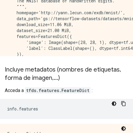
    The MNIST database of handwritten digits.

    """,

    homepage='http://yann.lecun.com/exdb/mnist/',

    data_path='gs://tensorflow-datasets/datasets/mnis
    download_size=11.06 MiB,

    dataset_size=21.00 MiB,

    features=FeaturesDict({

        'image': Image(shape=(28, 28, 1), dtype=tf.u
        'label': ClassLabel(shape=(), dtype=tf.int64
    }),

    supervised_keys=('image', 'label'),

    disable_shuffling=False,

Incluye metadatos (nombres de etiquetas
,
    splits={

forma de imagen
,
.
.
.
)
        'test': <SplitInfo num_examples=10000, num_sh
        'train': <SplitInfo num_examples=60000, num_s
    },

Acceda a
tfds.features.FeatureDict
:
    citation="""@article{lecun2010mnist,

      title={MNIST handwritten digit database},

      author={LeCun, Yann and Cortes, Corinna and Bur
info
.
features
      journal={ATT Labs [Online]. Available: http://
      volume={2},

      year={2010}

    }""",
