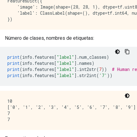
FeaturesDict({

    'image': Image(shape=(28, 28, 1), dtype=tf.uint8
    'label': ClassLabel(shape=(), dtype=tf.int64, nu
Número de clases, nombres de etiquetas:
print
(
info
.
features
[
"label"
].
num_classes
)
print
(
info
.
features
[
"label"
].
names
)
print
(
info
.
features
[
"label"
].
int2str
(
7
))
# Human re
print
(
info
.
features
[
"label"
].
str2int
(
'7'
))
10

['0', '1', '2', '3', '4', '5', '6', '7', '8', '9']

7
