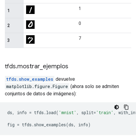
tfds
.
mostrar
_
ejemplos
tfds.show_examples
devuelve
matplotlib.figure.Figure
(ahora solo se admiten
conjuntos de datos de imágenes):
ds
,
 info 
=
 tfds
.
load
(
'mnist'
,
 split
=
'train'
,
 with_in
fig 
=
 tfds
.
show_examples
(
ds
,
 info
)