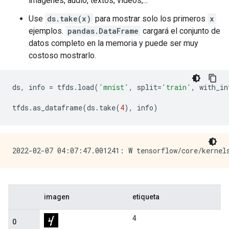
imágenes, audio, textos, videos,...
Use
ds.take(x)
para mostrar solo los primeros
x
ejemplos.
pandas.DataFrame
cargará el conjunto de
datos completo en la memoria y puede ser muy
costoso mostrarlo.
ds
,
 info 
=
 tfds
.
load
(
'mnist'
,
 split
=
'train'
,
 with_in
tfds
.
as_dataframe
(
ds
.
take
(
4
),
 info
)