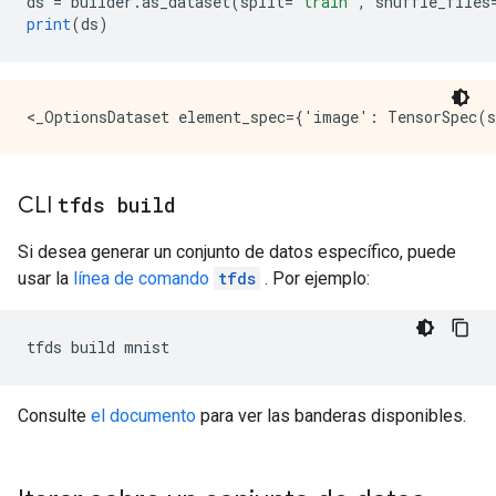
ds 
=
 builder
.
as_dataset
(
split
=
'train'
,
 shuffle_files
print
(
ds
)
CLI
tfds build
Si desea generar un conjunto de datos específico, puede
usar la
línea de comando
tfds
. Por ejemplo:
tfds build mnist
Consulte
el documento
para ver las banderas disponibles.