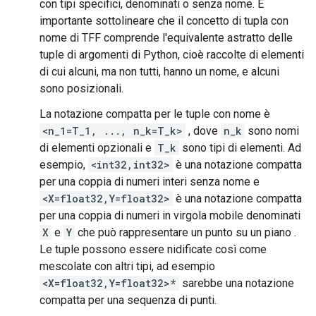
con tipi specifici, denominati o senza nome. È
importante sottolineare che il concetto di tupla con
nome di TFF comprende l'equivalente astratto delle
tuple di argomenti di Python, cioè raccolte di elementi
di cui alcuni, ma non tutti, hanno un nome, e alcuni
sono posizionali.
La notazione compatta per le tuple con nome è
<n_1=T_1, ..., n_k=T_k>
, dove
n_k
sono nomi
di elementi opzionali e
T_k
sono tipi di elementi. Ad
esempio,
<int32,int32>
è una notazione compatta
per una coppia di numeri interi senza nome e
<X=float32,Y=float32>
è una notazione compatta
per una coppia di numeri in virgola mobile denominati
X
e
Y
che può rappresentare un punto su un piano .
Le tuple possono essere nidificate così come
mescolate con altri tipi, ad esempio
<X=float32,Y=float32>*
sarebbe una notazione
compatta per una sequenza di punti.