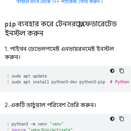
তাহলে উৎস থেকে TFF প্যাকেজ তৈরি করুন
।
pip
ব্যবহার করে টেনসরফ্লো ফেডারেটেড
ইনস্টল করুন
1
.
পাইথন ডেভেলপমেন্ট এনভায়রনমেন্ট ইনস্টল
করুন।
sudo
apt
update
sudo
apt
install
python3-dev
python3-pip
# Python
2
.
একটি ভার্চুয়াল পরিবেশ তৈরি করুন।
python3
-m
venv
"venv"
source
"venv/bin/activate"