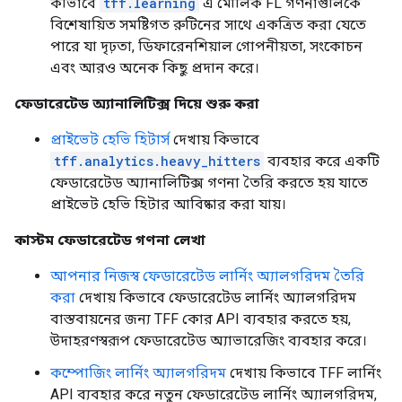
কীভাবে
tff.learning
এ মৌলিক FL গণনাগুলিকে
বিশেষায়িত সমষ্টিগত রুটিনের সাথে একত্রিত করা যেতে
পারে যা দৃঢ়তা, ডিফারেনশিয়াল গোপনীয়তা, সংকোচন
এবং আরও অনেক কিছু প্রদান করে।
ফেডারেটেড অ্যানালিটিক্স দিয়ে শুরু করা
প্রাইভেট হেভি হিটার্স
দেখায় কিভাবে
tff.analytics.heavy_hitters
ব্যবহার করে একটি
ফেডারেটেড অ্যানালিটিক্স গণনা তৈরি করতে হয় যাতে
প্রাইভেট হেভি হিটার আবিষ্কার করা যায়।
কাস্টম ফেডারেটেড গণনা লেখা
আপনার নিজস্ব ফেডারেটেড লার্নিং অ্যালগরিদম তৈরি
করা
দেখায় কিভাবে ফেডারেটেড লার্নিং অ্যালগরিদম
বাস্তবায়নের জন্য TFF কোর API ব্যবহার করতে হয়,
উদাহরণস্বরূপ ফেডারেটেড অ্যাভারেজিং ব্যবহার করে।
কম্পোজিং লার্নিং অ্যালগরিদম
দেখায় কিভাবে TFF লার্নিং
API ব্যবহার করে নতুন ফেডারেটেড লার্নিং অ্যালগরিদম,