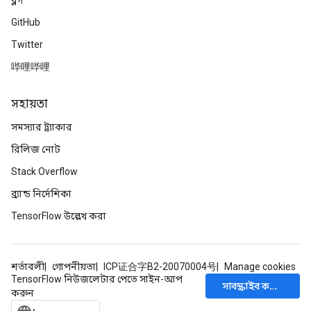
ব্লগ
GitHub
Twitter
哔哩哔哩
সহায়তা
সমস্যার ট্র্যাকার
রিলিজ নোট
Stack Overflow
ব্র্যান্ড নির্দেশিকা
TensorFlow উল্লেখ করা
শর্তাবলী
গোপনীয়তা
ICP证合字B2-20070004号
Manage cookies
TensorFlow নিউজলেটার পেতে সাইন-আপ
সাবস্ক্রাইব করুন
করুন