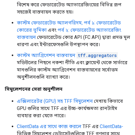
বিশেষ করে ফেডারেটেড অ্যাভারেজিংয়ের বিভিন্ন রূপ
সহজেই বাস্তবায়ন করতে হয়।
কাস্টম ফেডারেটেড অ্যালগরিদম, পর্ব ১: ফেডারেটেড
কোরের ভূমিকা
এবং
পর্ব ২: ফেডারেটেড অ্যাভারেজিং
বাস্তবায়ন
ফেডারেটেড কোর API (FC API) দ্বারা প্রদত্ত মূল
ধারণা এবং ইন্টারফেসগুলি উপস্থাপন করে।
কাস্টম অ্যাগ্রিগেশন বাস্তবায়ন
tff.aggregators
মডিউলের পিছনে নকশা নীতি এবং ক্লায়েন্ট থেকে সার্ভারে
মানগুলির কাস্টম অ্যাগ্রিগেশন বাস্তবায়নের সর্বোত্তম
অনুশীলনগুলি ব্যাখ্যা করে।
সিমুলেশনের সেরা অনুশীলন
এক্সিলারেটর (GPU) সহ TFF সিমুলেশন
দেখায় কিভাবে
GPU গুলির সাথে TFF এর উচ্চ-কার্যক্ষমতা রানটাইম
ব্যবহার করা যেতে পারে।
ClientData এর সাথে কাজ করলে
TFF এর
ClientData-
ভিত্তিক সিমুলেশন ডেটাসেটগুলিকে TFF গণনার সাথে