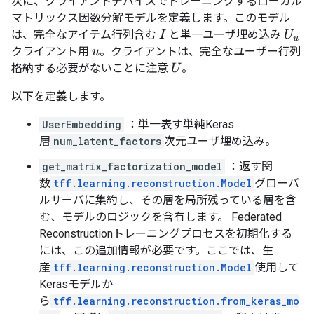
次に、クライアントデバイスでトレーニングするローカル
マトリックス因数分解モデルを定義します。このモデル
は、完全なアイテム行列含む
と単一ユーザ埋め込み
I
U
u
クライアント用
。クライアントは、完全なユーザー行列
u
格納する必要がないことに注意
。
U
以下を定義します。
UserEmbedding
：単一表す単純Keras
層
num_latent_factors
次元ユーザ埋め込み。
get_matrix_factorization_model
：返す関
数
tff.learning.reconstruction.Model
グローバ
ルサーバに集約し、その層を局所残っている層を含
む、モデルのロジックを含有します。 Federated
Reconstructionトレーニングプロセスを初期化する
には、この追加情報が必要です。ここでは、生
産
tff.learning.reconstruction.Model
使用して
Kerasモデルか
ら
tff.learning.reconstruction.from_keras_mo