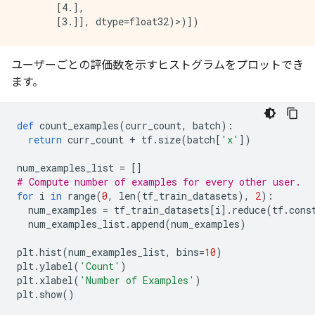
       [4.],

ユーザーごとの評価数を示すヒストグラムをプロットでき
ます。
def
 count_examples
(
curr_count
,
 batch
):
return
 curr_count 
+
 tf
.
size
(
batch
[
'x'
])
num_examples_list 
=
[]
# Compute number of examples for every other user.
for
 i 
in
 range
(
0
,
 len
(
tf_train_datasets
),
2
):
  num_examples 
=
 tf_train_datasets
[
i
].
reduce
(
tf
.
cons
  num_examples_list
.
append
(
num_examples
)
plt
.
hist
(
num_examples_list
,
 bins
=
10
)
plt
.
ylabel
(
'Count'
)
plt
.
xlabel
(
'Number of Examples'
)
plt
.
show
()