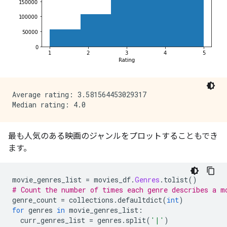
Average rating: 3.581564453029317

最も人気のある映画のジャンルをプロットすることもでき
ます。
movie_genres_list 
=
 movies_df
.
Genres
.
tolist
()
# Count the number of times each genre describes a m
genre_count 
=
 collections
.
defaultdict
(
int
)
for
 genres 
in
 movie_genres_list
:
  curr_genres_list 
=
 genres
.
split
(
'|'
)