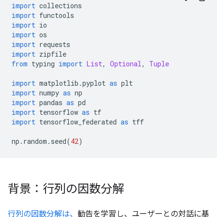
import
 collections
import
 functools
import
 io
import
 os
import
 requests
import
 zipfile
from
 typing 
import
List
,
Optional
,
Tuple
import
 matplotlib
.
pyplot 
as
 plt
import
 numpy 
as
 np
import
 pandas 
as
 pd
import
 tensorflow 
as
 tf
import
 tensorflow_federated 
as
 tff
np
.
random
.
seed
(
42
)
背景：行列の因数分解
行列の因数分解は、
勧告を学習し、ユーザーとの対話に基