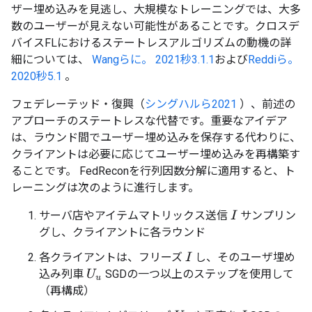
ザー埋め込みを見逃し、大規模なトレーニングでは、大多
数のユーザーが見えない可能性があることです。クロスデ
バイスFLにおけるステートレスアルゴリズムの動機の詳
細については、
Wangらに。 2021秒3.1.1
および
Reddiら。
2020秒5.1
。
フェデレーテッド・復興（
シングハルら2021
）、前述の
アプローチのステートレスな代替です。重要なアイデア
は、ラウンド間でユーザー埋め込みを保存する代わりに、
クライアントは必要に応じてユーザー埋め込みを再構築す
ることです。 FedReconを行列因数分解に適用すると、ト
レーニングは次のように進行します。
サーバ店やアイテムマトリックス送信
サンプリン
I
グし、クライアントに各ラウンド
各クライアントは、フリーズ
し、そのユーザ埋め
I
込み列車
SGDの一つ以上のステップを使用して
U
u
（再構成）