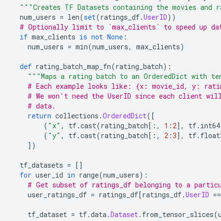
"""Creates TF Datasets containing the movies and r
  num_users 
=
 len
(
set
(
ratings_df
.
UserID
))
# Optionally limit to `max_clients` to speed up da
if
 max_clients 
is
not
None
:
    num_users 
=
 min
(
num_users
,
 max_clients
)
def
 rating_batch_map_fn
(
rating_batch
):
"""Maps a rating batch to an OrderedDict with te
# Each example looks like: {x: movie_id, y: rati
# We won't need the UserID since each client wil
# data.
return
 collections
.
OrderedDict
([
(
"x"
,
 tf
.
cast
(
rating_batch
[:,
1
:
2
],
 tf
.
int64
(
"y"
,
 tf
.
cast
(
rating_batch
[:,
2
:
3
],
 tf
.
float
])
  tf_datasets 
=
[]
for
 user_id 
in
 range
(
num_users
):
# Get subset of ratings_df belonging to a partic
    user_ratings_df 
=
 ratings_df
[
ratings_df
.
UserID
==
    tf_dataset 
=
 tf
.
data
.
Dataset
.
from_tensor_slices
(