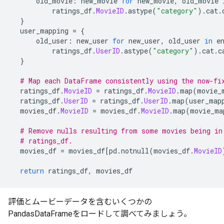
      old_movie
:
 new_movie 
for
 new_movie
,
 old_movie 
          ratings_df
.
MovieID
.
astype
(
"category"
).
cat
.
}
  user_mapping 
=
{
      old_user
:
 new_user 
for
 new_user
,
 old_user 
in
 e
          ratings_df
.
UserID
.
astype
(
"category"
).
cat
.
c
}
# Map each DataFrame consistently using the now-fi
  ratings_df
.
MovieID
=
 ratings_df
.
MovieID
.
map
(
movie_
  ratings_df
.
UserID
=
 ratings_df
.
UserID
.
map
(
user_map
  movies_df
.
MovieID
=
 movies_df
.
MovieID
.
map
(
movie_ma
# Remove nulls resulting from some movies being in
# ratings_df.
  movies_df 
=
 movies_df
[
pd
.
notnull
(
movies_df
.
MovieID
return
 ratings_df
,
 movies_df
評価とムービーデータを含むいくつかの
PandasDataFrameをロードして調べてみましょう。