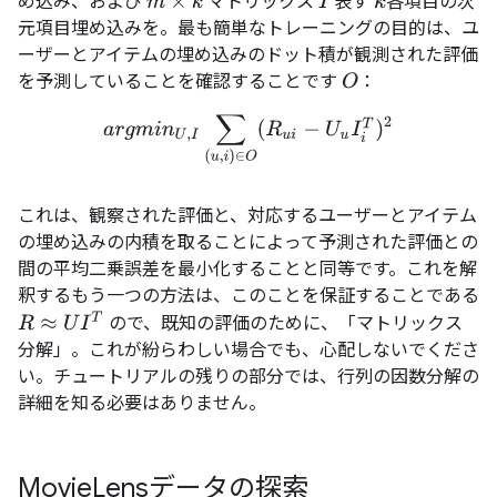
め込み、および
マトリックス
表す
各項目の次
m
×
k
I
k
元項目埋め込みを。最も簡単なトレーニングの目的は、ユ
ーザーとアイテムの埋め込みのドット積が観測された評価
を予測していることを確認することです
：
O
a
r
g
m
i
n
U
,
I
∑
(
u
,
i
)
∈
O
(
R
u
i
−
U
u
I
i
T
)
2
これは、観察された評価と、対応するユーザーとアイテム
の埋め込みの内積を取ることによって予測された評価との
間の平均二乗誤差を最小化することと同等です。これを解
釈するもう一つの方法は、このことを保証することである
R
≈
U
I
T
ので、既知の評価のために、「マトリックス
分解」。これが紛らわしい場合でも、心配しないでくださ
い。チュートリアルの残りの部分では、行列の因数分解の
詳細を知る必要はありません。
Movie
Lensデータの探索