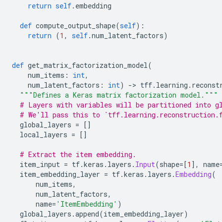
return
self
.
embedding
def
 compute_output_shape
(
self
):
return
(
1
,
self
.
num_latent_factors
)
def
 get_matrix_factorization_model
(
    num_items
:
int
,
    num_latent_factors
:
int
)
->
 tff
.
learning
.
reconst
"""Defines a Keras matrix factorization model."""
# Layers with variables will be partitioned into g
# We'll pass this to `tff.learning.reconstruction.
  global_layers 
=
[]
  local_layers 
=
[]
# Extract the item embedding.
  item_input 
=
 tf
.
keras
.
layers
.
Input
(
shape
=[
1
],
 name
  item_embedding_layer 
=
 tf
.
keras
.
layers
.
Embedding
(
      num_items
,
      num_latent_factors
,
      name
=
'ItemEmbedding'
)
  global_layers
.
append
(
item_embedding_layer
)