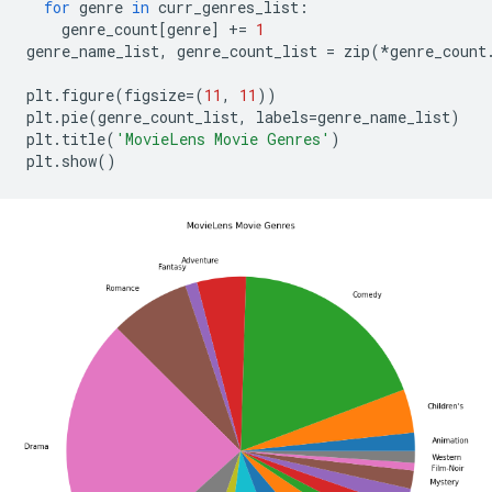
for
 genre 
in
 curr_genres_list
:
    genre_count
[
genre
]
+=
1
genre_name_list
,
 genre_count_list 
=
 zip
(*
genre_count
plt
.
figure
(
figsize
=(
11
,
11
))
plt
.
pie
(
genre_count_list
,
 labels
=
genre_name_list
)
plt
.
title
(
'MovieLens Movie Genres'
)
plt
.
show
()