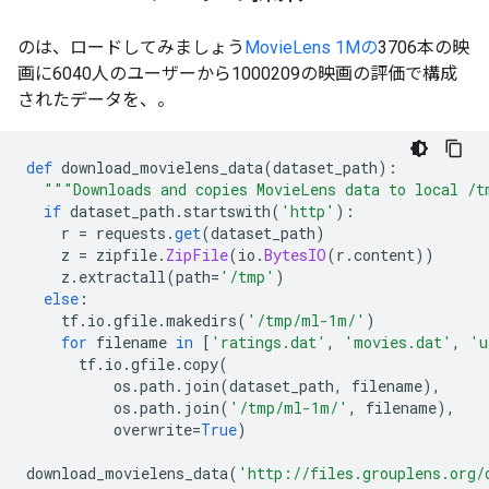
のは、ロードしてみましょう
MovieLens 1Mの
3706本の映
画に6040人のユーザーから1000209の映画の評価で構成
されたデータを、。
def
 download_movielens_data
(
dataset_path
):
"""Downloads and copies MovieLens data to local /t
if
 dataset_path
.
startswith
(
'http'
):
    r 
=
 requests
.
get
(
dataset_path
)
    z 
=
 zipfile
.
ZipFile
(
io
.
BytesIO
(
r
.
content
))
    z
.
extractall
(
path
=
'/tmp'
)
else
:
    tf
.
io
.
gfile
.
makedirs
(
'/tmp/ml-1m/'
)
for
 filename 
in
[
'ratings.dat'
,
'movies.dat'
,
'u
      tf
.
io
.
gfile
.
copy
(
          os
.
path
.
join
(
dataset_path
,
 filename
),
          os
.
path
.
join
(
'/tmp/ml-1m/'
,
 filename
),
          overwrite
=
True
)
download_movielens_data
(
'http://files.grouplens.org/