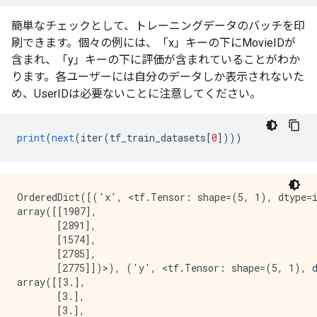
簡単なチェックとして、トレーニングデータのバッチを印
刷できます。個々の例には、「x」キーの下にMovieIDが
含まれ、「y」キーの下に評価が含まれていることがわか
ります。各ユーザーには自分のデータしか表示されないた
め、UserIDは必要ないことに注意してください。
print
(
next
(
iter
(
tf_train_datasets
[
0
])))
OrderedDict([('x', <tf.Tensor: shape=(5, 1), dtype=i
array([[1907],

       [2891],

       [1574],

       [2785],

       [2775]])>), ('y', <tf.Tensor: shape=(5, 1), d
array([[3.],

       [3.],

       [3.],
