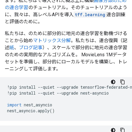
ます。私たちはで導入された概念上に構築
画像分類のため
の連合学習
のチュートリアル。そのチュートリアルのよう
に、我々は、高レベルAPIを導入
tff.learning
連合訓練
と評価のために。
私たちは、のために部分的に地元の連合学習を動機づける
ことから始め
マトリックス分解
。私たちは、連合復興（記
述
紙
、
ブログ記事
）、スケールで部分的に地元の連合学習
のための実用的なアルゴリズムを。 MovieLens 1Mデータ
セットを準備し、部分的にローカルモデルを構築し、トレ
ーニングして評価します。
!
pip install 
--
quiet 
--
upgrade tensorflow
-
federated
-
!
pip install 
--
quiet 
--
upgrade nest
-
asyncio
import
 nest_asyncio
nest_asyncio
.
apply
()