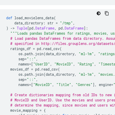
def
 load_movielens_data
(
    data_directory
:
 str 
=
"/tmp"
,
)
->
Tuple
[
pd
.
DataFrame
,
 pd
.
DataFrame
]:
"""Loads pandas DataFrames for ratings, movies, us
# Load pandas DataFrames from data directory. Assu
# specified in http://files.grouplens.org/datasets
  ratings_df 
=
 pd
.
read_csv
(
      os
.
path
.
join
(
data_directory
,
"ml-1m"
,
"ratings
      sep
=
"::"
,
      names
=[
"UserID"
,
"MovieID"
,
"Rating"
,
"Timest
  movies_df 
=
 pd
.
read_csv
(
      os
.
path
.
join
(
data_directory
,
"ml-1m"
,
"movies.
      sep
=
"::"
,
      names
=[
"MovieID"
,
"Title"
,
"Genres"
],
 engine
=
# Create dictionaries mapping from old IDs to new 
# MovieID and UserID. Use the movies and users pre
# determine the mapping, since movies and users wi
  movie_mapping 
=
{