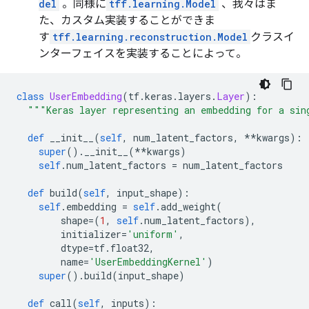
del
。同様に
tff.learning.Model
、我々はま
た、カスタム実装することができま
す
tff.learning.reconstruction.Model
クラスイ
ンターフェイスを実装することによって。
class
UserEmbedding
(
tf
.
keras
.
layers
.
Layer
):
"""Keras layer representing an embedding for a sin
def
 __init__
(
self
,
 num_latent_factors
,
**
kwargs
):
super
().
__init__
(**
kwargs
)
self
.
num_latent_factors 
=
 num_latent_factors
def
 build
(
self
,
 input_shape
):
self
.
embedding 
=
self
.
add_weight
(
        shape
=(
1
,
self
.
num_latent_factors
),
        initializer
=
'uniform'
,
        dtype
=
tf
.
float32
,
        name
=
'UserEmbeddingKernel'
)
super
().
build
(
input_shape
)
def
 call
(
self
,
 inputs
):