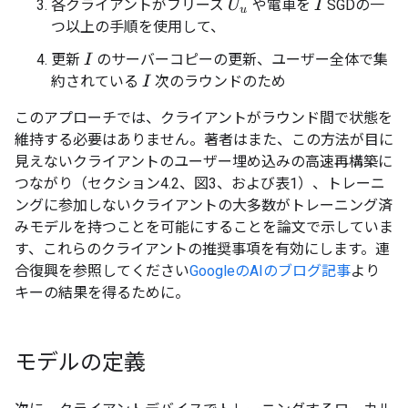
各クライアントがフリーズ
や電車を
SGDの一
U
u
I
つ以上の手順を使用して、
更新
のサーバーコピーの更新、ユーザー全体で集
I
約されている
次のラウンドのため
I
このアプローチでは、クライアントがラウンド間で状態を
維持する必要はありません。著者はまた、この方法が目に
見えないクライアントのユーザー埋め込みの高速再構築に
つながり（セクション4.2、図3、および表1）、トレーニ
ングに参加しないクライアントの大多数がトレーニング済
みモデルを持つことを可能にすることを論文で示していま
す、これらのクライアントの推奨事項を有効にします。連
合復興を参照してください
GoogleのAIのブログ記事
より
キーの結果を得るために。
モデルの定義