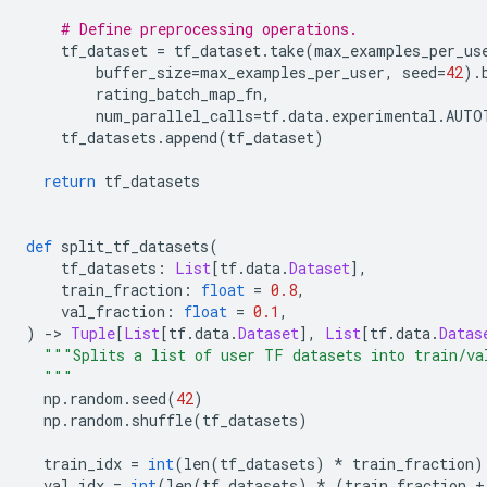
# Define preprocessing operations.
    tf_dataset 
=
 tf_dataset
.
take
(
max_examples_per_us
        buffer_size
=
max_examples_per_user
,
 seed
=
42
).
        rating_batch_map_fn
,
        num_parallel_calls
=
tf
.
data
.
experimental
.
AUTO
    tf_datasets
.
append
(
tf_dataset
)
return
 tf_datasets
def
 split_tf_datasets
(
    tf_datasets
:
List
[
tf
.
data
.
Dataset
],
    train_fraction
:
float
=
0.8
,
    val_fraction
:
float
=
0.1
,
)
->
Tuple
[
List
[
tf
.
data
.
Dataset
],
List
[
tf
.
data
.
Datas
"""Splits a list of user TF datasets into train/va
  """
  np
.
random
.
seed
(
42
)
  np
.
random
.
shuffle
(
tf_datasets
)
  train_idx 
=
int
(
len
(
tf_datasets
)
*
 train_fraction
)
  val_idx 
=
int
(
len
(
tf_datasets
)
*
(
train_fraction 
+