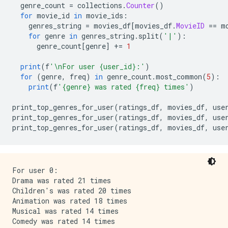
  genre_count 
=
 collections
.
Counter
()
for
 movie_id 
in
 movie_ids
:
    genres_string 
=
 movies_df
[
movies_df
.
MovieID
==
 m
for
 genre 
in
 genres_string
.
split
(
'|'
):
      genre_count
[
genre
]
+=
1
print
(
f
'\nFor user {user_id}:'
)
for
(
genre
,
 freq
)
in
 genre_count
.
most_common
(
5
):
print
(
f
'{genre} was rated {freq} times'
)
print_top_genres_for_user
(
ratings_df
,
 movies_df
,
 use
print_top_genres_for_user
(
ratings_df
,
 movies_df
,
 use
print_top_genres_for_user
(
ratings_df
,
 movies_df
,
 use
For user 0:

Drama was rated 21 times

Children's was rated 20 times

Animation was rated 18 times

Musical was rated 14 times

Comedy was rated 14 times
