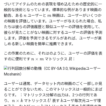
づいてアイテムのための表現を埋め込むための歴史的に一
般的な技術となっています。標準的な例があります映画の
勧告、ある
ユーザーと
映画は、ユーザーがいくつか
n
m
の映画を評価しています。ユーザーが与えられた場合、私
たちは彼らの評価履歴と類似ユーザーの評価を使用して、
彼らが見たことがない映画に対するユーザーの評価を予測
します。評価を予測できるモデルがあれば、ユーザーが楽
しめる新しい映画を簡単に推薦できます。
この作業のために、それはのように、ユーザーの評価を表
すのに便利です
マトリックス
：
R
n
×
m
ユーザーは通常、データセット内の映画のごく一部しか見
ることができないため、このマトリックスは一般的にまば
らです。 ：マトリックス分解の出力は、2つの行列であ
り、
マトリックス
表す
ユーザ毎次元ユーザ埋
n
×
k
U
k