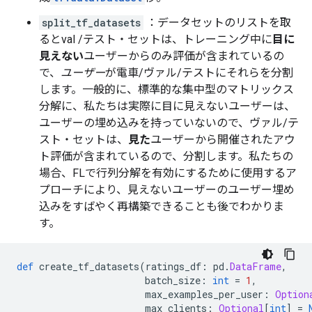
split_tf_datasets
：データセットのリストを取
るとval /テスト・セットは、トレーニング中に
目に
見えない
ユーザーからのみ評価が含まれているの
で、
ユーザー
が電車/ヴァル/テストにそれらを分割
します。一般的に、標準的な集中型のマトリックス
分解に、私たちは実際に目に見えないユーザーは、
ユーザーの埋め込みを持っていないので、ヴァル/テ
スト・セットは、
見た
ユーザーから開催されたアウ
ト評価が含まれているので、分割します。私たちの
場合、FLで行列分解を有効にするために使用するア
プローチにより、見えないユーザーのユーザー埋め
込みをすばやく再構築できることも後でわかりま
す。
def
 create_tf_datasets
(
ratings_df
:
 pd
.
DataFrame
,
                       batch_size
:
int
=
1
,
                       max_examples_per_user
:
Option
                       max_clients
:
Optional
[
int
]
=