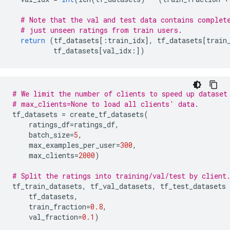
# Note that the val and test data contains complet
# just unseen ratings from train users.
return
(
tf_datasets
[:
train_idx
],
 tf_datasets
[
train
          tf_datasets
[
val_idx
:])
# We limit the number of clients to speed up dataset
# max_clients=None to load all clients' data.
tf_datasets 
=
 create_tf_datasets
(
    ratings_df
=
ratings_df
,
    batch_size
=
5
,
    max_examples_per_user
=
300
,
    max_clients
=
2000
)
# Split the ratings into training/val/test by client
tf_train_datasets
,
 tf_val_datasets
,
 tf_test_datasets 
    tf_datasets
,
    train_fraction
=
0.8
,
    val_fraction
=
0.1
)