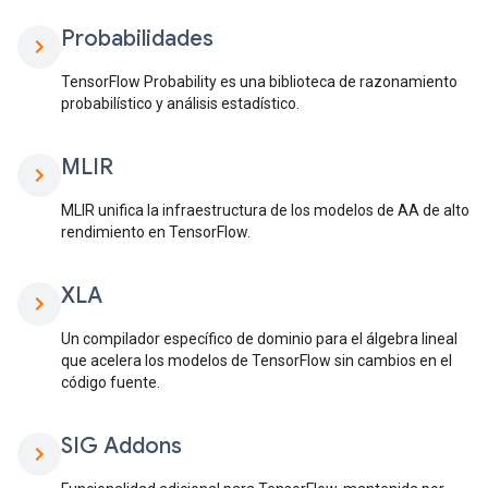
Probabilidades
chevron_right
TensorFlow Probability es una biblioteca de razonamiento
probabilístico y análisis estadístico.
MLIR
chevron_right
MLIR unifica la infraestructura de los modelos de AA de alto
rendimiento en TensorFlow.
XLA
chevron_right
Un compilador específico de dominio para el álgebra lineal
que acelera los modelos de TensorFlow sin cambios en el
código fuente.
SIG Addons
chevron_right