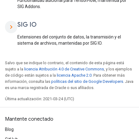
Funcionalidad adicional para TensorFlow, mantenida por
SIG Addons.
SIG IO
chevron_right
Extensiones del conjunto de datos, la transmisión y el
sistema de archivos, mantenidas por SIG IO.
Salvo que se indique lo contrario, el contenido de esta página está
sujeto a la
licencia Atribución 4.0 de Creative Commons
, y los ejemplos
de código están sujetos a la
licencia Apache 2.0
. Para obtener más
información, consulta las
políticas del sitio de Google Developers
. Java
es una marca registrada de Oracle o sus afiliados.
Última actualización: 2021-03-24 (UTC)
Mantente conectado
Blog