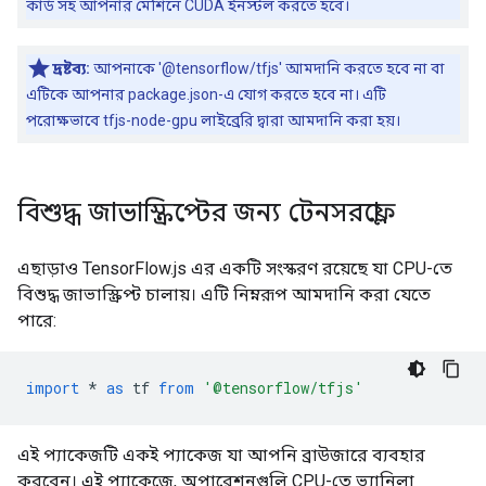
কার্ড সহ আপনার মেশিনে CUDA ইনস্টল করতে হবে।
দ্রষ্টব্য:
আপনাকে '@tensorflow/tfjs' আমদানি করতে হবে না বা
এটিকে আপনার package.json-এ যোগ করতে হবে না। এটি
পরোক্ষভাবে tfjs-node-gpu লাইব্রেরি দ্বারা আমদানি করা হয়।
বিশুদ্ধ জাভাস্ক্রিপ্টের জন্য টেনসরফ্লো
এছাড়াও TensorFlow.js এর একটি সংস্করণ রয়েছে যা CPU-তে
বিশুদ্ধ জাভাস্ক্রিপ্ট চালায়। এটি নিম্নরূপ আমদানি করা যেতে
পারে:
import
*
as
tf
from
'@tensorflow/tfjs'
এই প্যাকেজটি একই প্যাকেজ যা আপনি ব্রাউজারে ব্যবহার
করবেন। এই প্যাকেজে, অপারেশনগুলি CPU-তে ভ্যানিলা