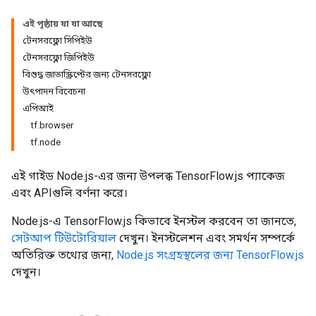
এই পৃষ্ঠায় যা যা আছে
টেনসরফ্লো সিপিইউ
টেনসরফ্লো জিপিইউ
বিশুদ্ধ জাভাস্ক্রিপ্টের জন্য টেনসরফ্লো
উৎপাদন বিবেচনা
এপিআই
tf.browser
tf.node
এই গাইড Node.js-এর জন্য উপলব্ধ TensorFlow.js প্যাকেজ
এবং APIগুলি বর্ণনা করে।
Node.js-এ TensorFlow.js কিভাবে ইনস্টল করবেন তা জানতে,
সেটআপ টিউটোরিয়াল
দেখুন। ইনস্টলেশন এবং সমর্থন সম্পর্কে
অতিরিক্ত তথ্যের জন্য,
Node.js সংগ্রহস্থলের জন্য TensorFlow.js
দেখুন।