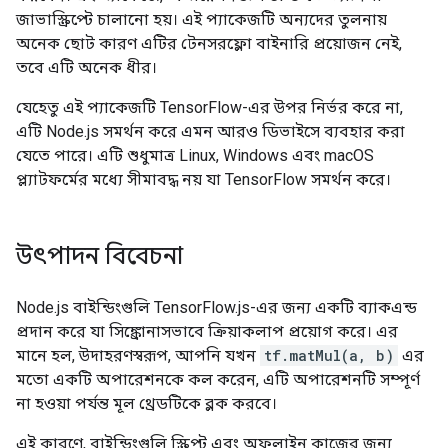
জাভাস্ক্রিপ্টে চালানো হয়। এই প্যাকেজটি অন্যদের তুলনায়
অনেক ছোট কারণ এটির টেনসরফ্লো বাইনারি প্রয়োজন নেই,
তবে এটি অনেক ধীর।
যেহেতু এই প্যাকেজটি TensorFlow-এর উপর নির্ভর করে না,
এটি Node.js সমর্থন করে এমন আরও ডিভাইসে ব্যবহার করা
যেতে পারে। এটি শুধুমাত্র Linux, Windows এবং macOS
প্ল্যাটফর্মের মধ্যে সীমাবদ্ধ নয় যা TensorFlow সমর্থন করে।
উৎপাদন বিবেচনা
Node.js বাইন্ডিংগুলি TensorFlow.js-এর জন্য একটি ব্যাকএন্ড
প্রদান করে যা সিঙ্ক্রোনাসভাবে ক্রিয়াকলাপ প্রয়োগ করে। এর
মানে হল, উদাহরণস্বরূপ, আপনি যখন
tf.matMul(a, b)
এর
মতো একটি অপারেশনকে কল করেন, এটি অপারেশনটি সম্পূর্ণ
না হওয়া পর্যন্ত মূল থ্রেডটিকে ব্লক করবে।
এই কারণে, বাইন্ডিংগুলি স্ক্রিপ্ট এবং অফলাইন কাজের জন্য