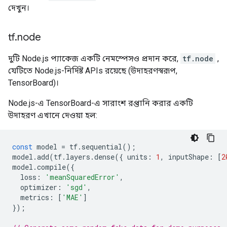
দেখুন।
tf
.
node
দুটি Node.js প্যাকেজ একটি নেমস্পেসও প্রদান করে,
tf.node
,
যেটিতে Node.js-নির্দিষ্ট APIs রয়েছে (উদাহরণস্বরূপ,
TensorBoard)।
Node.js-এ TensorBoard-এ সারাংশ রপ্তানি করার একটি
উদাহরণ এখানে দেওয়া হল:
const
model
=
tf
.
sequential
();
model
.
add
(
tf
.
layers
.
dense
({
units
:
1
,
inputShape
:
[
2
model
.
compile
({
loss
:
'meanSquaredError'
,
optimizer
:
'sgd'
,
metrics
:
[
'MAE'
]
});