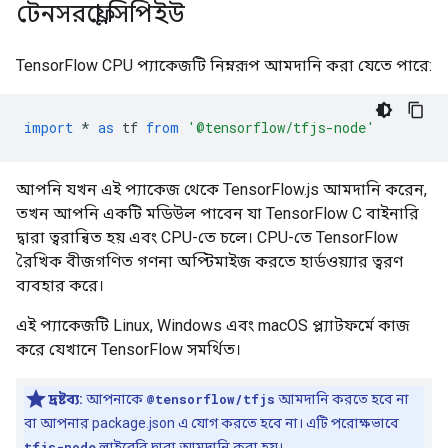
টেনসরফ্লো সিপিইউ
TensorFlow CPU প্যাকেজটি নিম্নরূপ আমদানি করা যেতে পারে:
import
*
as
tf
from
'@tensorflow/tfjs-node'
আপনি যখন এই প্যাকেজ থেকে TensorFlow.js আমদানি করেন,
তখন আপনি একটি মডিউল পাবেন যা TensorFlow C বাইনারি
দ্বারা ত্বরান্বিত হয় এবং CPU-তে চলে। CPU-তে TensorFlow
রৈখিক বীজগণিত গণনা অপ্টিমাইজ করতে হার্ডওয়্যার ত্বরণ
ব্যবহার করে।
এই প্যাকেজটি Linux, Windows এবং macOS প্ল্যাটফর্মে কাজ
করে যেখানে TensorFlow সমর্থিত।
দ্রষ্টব্য:
আপনাকে
@tensorflow/tfjs
আমদানি করতে হবে না
বা আপনার package.json এ যোগ করতে হবে না। এটি পরোক্ষভাবে
tfjs-node
লাইব্রেরি দ্বারা আমদানি করা হয়।