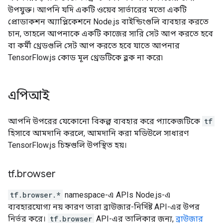
উপযুক্ত। আপনি যদি একটি ওয়েব সার্ভারের মতো একটি
প্রোডাকশন অ্যাপ্লিকেশনে Node.js বাইন্ডিংগুলি ব্যবহার করতে
চান, তাহলে আপনাকে একটি কাজের সারি সেট আপ করতে হবে
বা কর্মী থ্রেডগুলি সেট আপ করতে হবে যাতে আপনার
TensorFlow.js কোড মূল থ্রেডটিকে ব্লক না করে৷
এপিআই
আপনি উপরের যেকোনো বিকল্প ব্যবহার করে প্যাকেজটিকে
tf
হিসাবে আমদানি করলে, আমদানি করা মডিউলে সাধারণ
TensorFlow.js চিহ্নগুলি উপস্থিত হয়।
tf
.
browser
tf.browser.*
namespace-এ APIs Node.js-এ
ব্যবহারযোগ্য নয় কারণ তারা ব্রাউজার-নির্দিষ্ট API-এর উপর
নির্ভর করে।
tf.browser
API-এর তালিকার জন্য,
ব্রাউজার