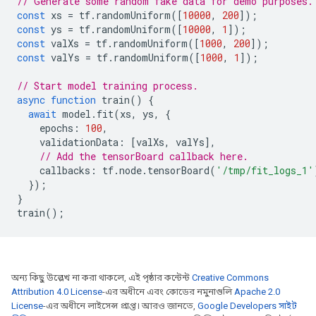
// Generate some random fake data for demo purposes.
const
xs
=
tf
.
randomUniform
([
10000
,
200
]);
const
ys
=
tf
.
randomUniform
([
10000
,
1
]);
const
valXs
=
tf
.
randomUniform
([
1000
,
200
]);
const
valYs
=
tf
.
randomUniform
([
1000
,
1
]);
// Start model training process.
async
function
train
()
{
await
model
.
fit
(
xs
,
ys
,
{
epochs
:
100
,
validationData
:
[
valXs
,
valYs
],
// Add the tensorBoard callback here.
callbacks
:
tf
.
node
.
tensorBoard
(
'/tmp/fit_logs_1'
});
}
train
();
অন্য কিছু উল্লেখ না করা থাকলে, এই পৃষ্ঠার কন্টেন্ট
Creative Commons
Attribution 4.0 License
-এর অধীনে এবং কোডের নমুনাগুলি
Apache 2.0
License
-এর অধীনে লাইসেন্স প্রাপ্ত। আরও জানতে,
Google Developers সাইট