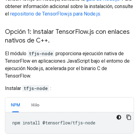
obtener información adicional sobre la instalación, consulte
el
repositorio de TensorFlow.js para Node.js.
Opción 1: Instalar Tensor
Flow
.
js con enlaces
nativos de C++
.
El módulo
tfjs-node
proporciona ejecución nativa de
TensorFlow en aplicaciones JavaScript bajo el entorno de
ejecución Node.js, acelerada por el binario C de
TensorFlow.
Instalar
tfjs-node
:
NPM
Hilo
npm
install
@
tensorflow
/
tfjs
-
node