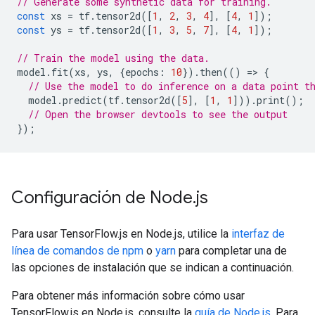
// Generate some synthetic data for training.
const
xs
=
tf
.
tensor2d
([
1
,
2
,
3
,
4
],
[
4
,
1
]);
const
ys
=
tf
.
tensor2d
([
1
,
3
,
5
,
7
],
[
4
,
1
]);
// Train the model using the data.
model
.
fit
(
xs
,
ys
,
{
epochs
:
10
}).
then
(()
=
>
{
// Use the model to do inference on a data point t
model
.
predict
(
tf
.
tensor2d
([
5
],
[
1
,
1
])).
print
();
// Open the browser devtools to see the output
});
Configuración de Node
.
js
Para usar TensorFlow.js en Node.js, utilice la
interfaz de
línea de comandos de npm
o
yarn
para completar una de
las opciones de instalación que se indican a continuación.
Para obtener más información sobre cómo usar
TensorFlow.js en Node.js, consulte la
guía de Node.js.
Para