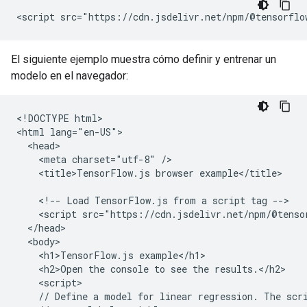
El siguiente ejemplo muestra cómo definir y entrenar un
modelo en el navegador:
<!DOCTYPE html>

<html lang="en-US">

  <head>

    <meta charset="utf-8" />

    <title>TensorFlow.js browser example</title>

    <!-- Load TensorFlow.js from a script tag -->

    <script src="https://cdn.jsdelivr.net/npm/@tenso
  </head>

  <body>

    <h1>TensorFlow.js example</h1>

    <h2>Open the console to see the results.</h2>

    <script>

    // Define a model for linear regression. The scri