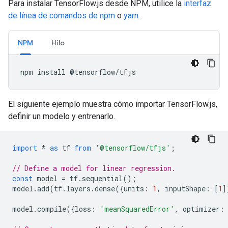
Para instalar TensorFlow.js desde NPM, utilice la
interfaz
de línea de comandos de npm
o
yarn
.
NPM
Hilo
npm
install
@
tensorflow
/
tfjs
El siguiente ejemplo muestra cómo importar TensorFlow.js,
definir un modelo y entrenarlo.
import
*
as
tf
from
'@tensorflow/tfjs'
;
// Define a model for linear regression.
const
model
=
tf
.
sequential
();
model
.
add
(
tf
.
layers
.
dense
({
units
:
1
,
inputShape
:
[
1
]
model
.
compile
({
loss
:
'meanSquaredError'
,
optimizer
: