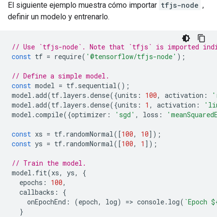
El siguiente ejemplo muestra cómo importar
tfjs-node
,
definir un modelo y entrenarlo.
// Use `tfjs-node`. Note that `tfjs` is imported ind
const
tf
=
require
(
'@tensorflow/tfjs-node'
);
// Define a simple model.
const
model
=
tf
.
sequential
();
model
.
add
(
tf
.
layers
.
dense
({
units
:
100
,
activation
:
'
model
.
add
(
tf
.
layers
.
dense
({
units
:
1
,
activation
:
'li
model
.
compile
({
optimizer
:
'sgd'
,
loss
:
'meanSquared
const
xs
=
tf
.
randomNormal
([
100
,
10
]);
const
ys
=
tf
.
randomNormal
([
100
,
1
]);
// Train the model.
model
.
fit
(
xs
,
ys
,
{
epochs
:
100
,
callbacks
:
{
onEpochEnd
:
(
epoch
,
log
)
=
>
console
.
log
(
`Epoch 
$
}