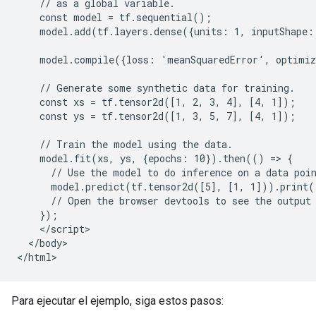
    // as a global variable.

    const model = tf.sequential();

    model.add(tf.layers.dense({units: 1, inputShape: 
    model.compile({loss: 'meanSquaredError', optimiz
    // Generate some synthetic data for training.

    const xs = tf.tensor2d([1, 2, 3, 4], [4, 1]);

    const ys = tf.tensor2d([1, 3, 5, 7], [4, 1]);

    // Train the model using the data.

    model.fit(xs, ys, {epochs: 10}).then(() => {

      // Use the model to do inference on a data poin
      model.predict(tf.tensor2d([5], [1, 1])).print()
      // Open the browser devtools to see the output

    });

    </script>

  </body>

Para ejecutar el ejemplo, siga estos pasos: