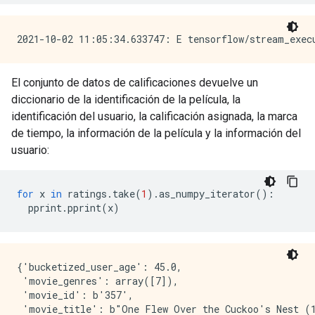
El conjunto de datos de calificaciones devuelve un
diccionario de la identificación de la película, la
identificación del usuario, la calificación asignada, la marca
de tiempo, la información de la película y la información del
usuario:
for
 x 
in
 ratings
.
take
(
1
).
as_numpy_iterator
():
  pprint
.
pprint
(
x
)
{'bucketized_user_age': 45.0,

 'movie_genres': array([7]),

 'movie_id': b'357',

 'movie_title': b"One Flew Over the Cuckoo's Nest (1