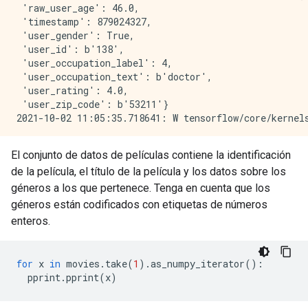
 'raw_user_age': 46.0,

 'timestamp': 879024327,

 'user_gender': True,

 'user_id': b'138',

 'user_occupation_label': 4,

 'user_occupation_text': b'doctor',

 'user_rating': 4.0,

 'user_zip_code': b'53211'}

El conjunto de datos de películas contiene la identificación
de la película, el título de la película y los datos sobre los
géneros a los que pertenece. Tenga en cuenta que los
géneros están codificados con etiquetas de números
enteros.
for
 x 
in
 movies
.
take
(
1
).
as_numpy_iterator
():
  pprint
.
pprint
(
x
)