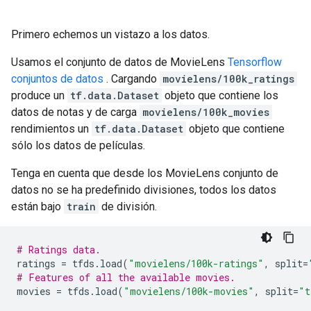
Primero echemos un vistazo a los datos.
Usamos el conjunto de datos de MovieLens
Tensorflow
conjuntos de datos
. Cargando
movielens/100k_ratings
produce un
tf.data.Dataset
objeto que contiene los
datos de notas y de carga
movielens/100k_movies
rendimientos un
tf.data.Dataset
objeto que contiene
sólo los datos de películas.
Tenga en cuenta que desde los MovieLens conjunto de
datos no se ha predefinido divisiones, todos los datos
están bajo
train
de división.
# Ratings data.
ratings 
=
 tfds
.
load
(
"movielens/100k-ratings"
,
 split
=
# Features of all the available movies.
movies 
=
 tfds
.
load
(
"movielens/100k-movies"
,
 split
=
"t