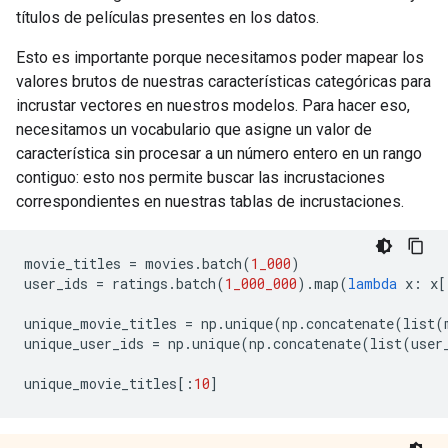
títulos de películas presentes en los datos.
Esto es importante porque necesitamos poder mapear los
valores brutos de nuestras características categóricas para
incrustar vectores en nuestros modelos. Para hacer eso,
necesitamos un vocabulario que asigne un valor de
característica sin procesar a un número entero en un rango
contiguo: esto nos permite buscar las incrustaciones
correspondientes en nuestras tablas de incrustaciones.
movie_titles 
=
 movies
.
batch
(
1_000
)
user_ids 
=
 ratings
.
batch
(
1_000_000
).
map
(
lambda
 x
:
 x
[
unique_movie_titles 
=
 np
.
unique
(
np
.
concatenate
(
list
(
unique_user_ids 
=
 np
.
unique
(
np
.
concatenate
(
list
(
user
unique_movie_titles
[:
10
]