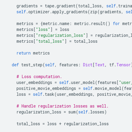
    gradients 
=
 tape
.
gradient
(
total_loss
,
self
.
train
self
.
optimizer
.
apply_gradients
(
zip
(
gradients
,
se
    metrics 
=
{
metric
.
name
:
 metric
.
result
()
for
 metr
    metrics
[
"loss"
]
=
 loss
    metrics
[
"regularization_loss"
]
=
 regularization_
    metrics
[
"total_loss"
]
=
 total_loss
return
 metrics
def
 test_step
(
self
,
 features
:
Dict
[
Text
,
 tf
.
Tensor
# Loss computation.
    user_embeddings 
=
self
.
user_model
(
features
[
"user
    positive_movie_embeddings 
=
self
.
movie_model
(
fea
    loss 
=
self
.
task
(
user_embeddings
,
 positive_movie
# Handle regularization losses as well.
    regularization_loss 
=
 sum
(
self
.
losses
)
    total_loss 
=
 loss 
+
 regularization_loss