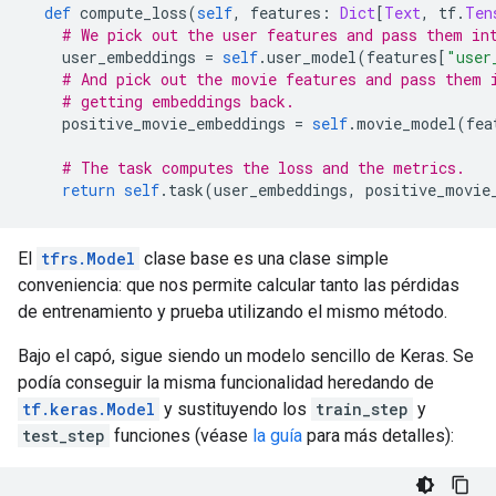
def
 compute_loss
(
self
,
 features
:
Dict
[
Text
,
 tf
.
Ten
# We pick out the user features and pass them in
    user_embeddings 
=
self
.
user_model
(
features
[
"user
# And pick out the movie features and pass them 
# getting embeddings back.
    positive_movie_embeddings 
=
self
.
movie_model
(
fea
# The task computes the loss and the metrics.
return
self
.
task
(
user_embeddings
,
 positive_movie
El
tfrs.Model
clase base es una clase simple
conveniencia: que nos permite calcular tanto las pérdidas
de entrenamiento y prueba utilizando el mismo método.
Bajo el capó, sigue siendo un modelo sencillo de Keras. Se
podía conseguir la misma funcionalidad heredando de
tf.keras.Model
y sustituyendo los
train_step
y
test_step
funciones (véase
la guía
para más detalles):