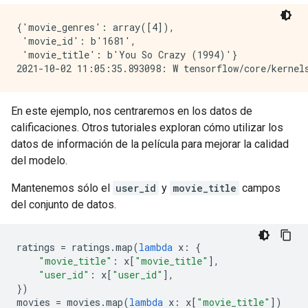
{'movie_genres': array([4]),

 'movie_id': b'1681',

 'movie_title': b'You So Crazy (1994)'}

En este ejemplo, nos centraremos en los datos de
calificaciones. Otros tutoriales exploran cómo utilizar los
datos de información de la película para mejorar la calidad
del modelo.
Mantenemos sólo el
user_id
y
movie_title
campos
del conjunto de datos.
ratings 
=
 ratings
.
map
(
lambda
 x
:
{
"movie_title"
:
 x
[
"movie_title"
],
"user_id"
:
 x
[
"user_id"
],
})
movies 
=
 movies
.
map
(
lambda
 x
:
 x
[
"movie_title"
])