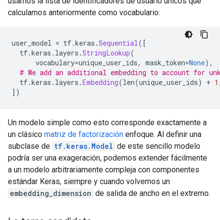
usamos la lista de identificadores de usuario únicos que
calculamos anteriormente como vocabulario:
user_model 
=
 tf
.
keras
.
Sequential
([
  tf
.
keras
.
layers
.
StringLookup
(
      vocabulary
=
unique_user_ids
,
 mask_token
=
None
),
# We add an additional embedding to account for un
  tf
.
keras
.
layers
.
Embedding
(
len
(
unique_user_ids
)
+
1
])
Un modelo simple como esto corresponde exactamente a
un clásico
matriz de factorización
enfoque. Al definir una
subclase de
tf.keras.Model
de este sencillo modelo
podría ser una exageración, podemos extender fácilmente
a un modelo arbitrariamente compleja con componentes
estándar Keras, siempre y cuando volvemos un
embedding_dimension
de salida de ancho en el extremo.