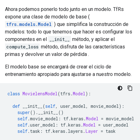
Ahora podemos ponerlo todo junto en un modelo. TfRs
expone una clase de modelo de base (
tfrs.models.Model
) que simplifica la construcción de
modelos: todo lo que tenemos que hacer es configurar los
componentes en el
__init__
método, y aplicar el
compute_loss
método, disfruta de las características
primas y devolver un valor de pérdida .
El modelo base se encargará de crear el ciclo de
entrenamiento apropiado para ajustarse a nuestro modelo.
class
MovielensModel
(
tfrs
.
Model
):
def
 __init__
(
self
,
 user_model
,
 movie_model
):
super
().
__init__
()
self
.
movie_model
:
 tf
.
keras
.
Model
=
 movie_model
self
.
user_model
:
 tf
.
keras
.
Model
=
 user_model
self
.
task
:
 tf
.
keras
.
layers
.
Layer
=
 task