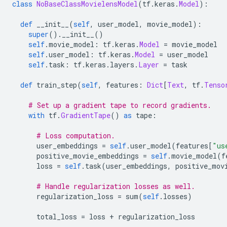
class
NoBaseClassMovielensModel
(
tf
.
keras
.
Model
):
def
 __init__
(
self
,
 user_model
,
 movie_model
):
super
().
__init__
()
self
.
movie_model
:
 tf
.
keras
.
Model
=
 movie_model
self
.
user_model
:
 tf
.
keras
.
Model
=
 user_model
self
.
task
:
 tf
.
keras
.
layers
.
Layer
=
 task
def
 train_step
(
self
,
 features
:
Dict
[
Text
,
 tf
.
Tenso
# Set up a gradient tape to record gradients.
with
 tf
.
GradientTape
()
as
 tape
:
# Loss computation.
      user_embeddings 
=
self
.
user_model
(
features
[
"us
      positive_movie_embeddings 
=
self
.
movie_model
(
f
      loss 
=
self
.
task
(
user_embeddings
,
 positive_mov
# Handle regularization losses as well.
      regularization_loss 
=
 sum
(
self
.
losses
)
      total_loss 
=
 loss 
+
 regularization_loss