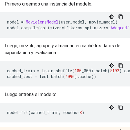
Primero creemos una instancia del modelo.
model 
=
MovielensModel
(
user_model
,
 movie_model
)
model
.
compile
(
optimizer
=
tf
.
keras
.
optimizers
.
Adagrad
(
Luego, mezcle, agrupe y almacene en caché los datos de
capacitación y evaluación.
cached_train 
=
 train
.
shuffle
(
100
_000
).
batch
(
8192
).
ca
cached_test 
=
 test
.
batch
(
4096
).
cache
()
Luego entrena el modelo:
model
.
fit
(
cached_train
,
 epochs
=
3
)