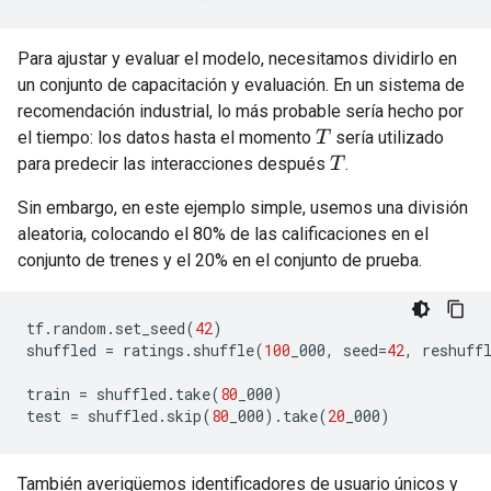
Para ajustar y evaluar el modelo, necesitamos dividirlo en
un conjunto de capacitación y evaluación. En un sistema de
recomendación industrial, lo más probable sería hecho por
el tiempo: los datos hasta el momento
sería utilizado
T
para predecir las interacciones después
.
T
Sin embargo, en este ejemplo simple, usemos una división
aleatoria, colocando el 80% de las calificaciones en el
conjunto de trenes y el 20% en el conjunto de prueba.
tf
.
random
.
set_seed
(
42
)
shuffled 
=
 ratings
.
shuffle
(
100
_000
,
 seed
=
42
,
 reshuff
train 
=
 shuffled
.
take
(
80
_000
)
test 
=
 shuffled
.
skip
(
80
_000
).
take
(
20
_000
)
También averigüemos identificadores de usuario únicos y