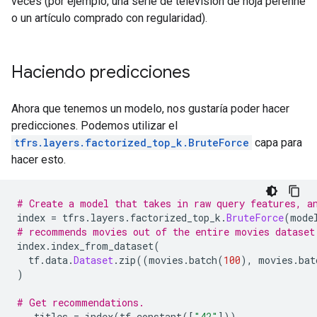
veces (por ejemplo, una serie de televisión de hoja perenne
o un artículo comprado con regularidad).
Haciendo predicciones
Ahora que tenemos un modelo, nos gustaría poder hacer
predicciones. Podemos utilizar el
tfrs.layers.factorized_top_k.BruteForce
capa para
hacer esto.
# Create a model that takes in raw query features, a
index 
=
 tfrs
.
layers
.
factorized_top_k
.
BruteForce
(
mode
# recommends movies out of the entire movies dataset
index
.
index_from_dataset
(
  tf
.
data
.
Dataset
.
zip
((
movies
.
batch
(
100
),
 movies
.
bat
)
# Get recommendations.
_
,
 titles 
=
 index
(
tf
.
constant
([
"42"
]))