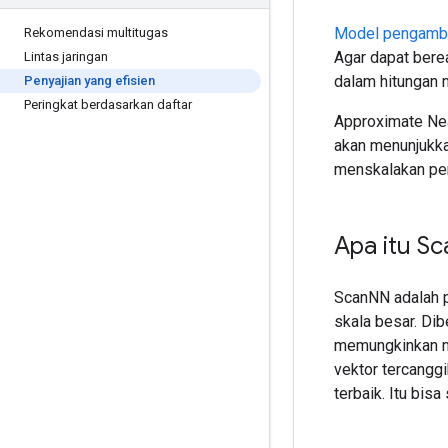
Model pengambi
Rekomendasi multitugas
Agar dapat bere
Lintas jaringan
dalam hitungan m
Penyajian yang efisien
Peringkat berdasarkan daftar
Approximate Nea
akan menunjukka
menskalakan pen
Apa itu Sc
ScanNN adalah p
skala besar. Di
memungkinkan me
vektor tercanggi
terbaik. Itu bis