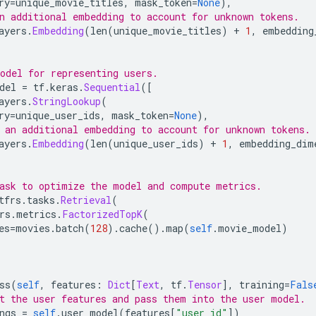
ry
=
unique_movie_titles
,
 mask_token
=
None
),
n additional embedding to account for unknown tokens.
ayers
.
Embedding
(
len
(
unique_movie_titles
)
+
1
,
 embedding
odel for representing users.
del 
=
 tf
.
keras
.
Sequential
([
ayers
.
StringLookup
(
ry
=
unique_user_ids
,
 mask_token
=
None
),
 an additional embedding to account for unknown tokens.
ayers
.
Embedding
(
len
(
unique_user_ids
)
+
1
,
 embedding_dim
ask to optimize the model and compute metrics.
tfrs
.
tasks
.
Retrieval
(
rs
.
metrics
.
FactorizedTopK
(
es
=
movies
.
batch
(
128
).
cache
().
map
(
self
.
movie_model
)
ss
(
self
,
 features
:
Dict
[
Text
,
 tf
.
Tensor
],
 training
=
Fals
t the user features and pass them into the user model.
ngs 
=
self
.
user_model
(
features
[
"user_id"
])