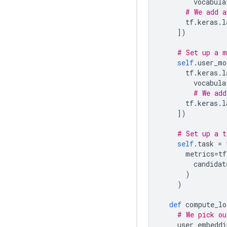
        vocabula
# We add a
      tf
.
keras
.
l
])
# Set up a m
self
.
user_mo
      tf
.
keras
.
l
        vocabula
# We add
      tf
.
keras
.
l
])
# Set up a t
self
.
task 
=
 
      metrics
=
tf
        candidat
)
)
def
 compute_lo
# We pick ou
    user_embeddi