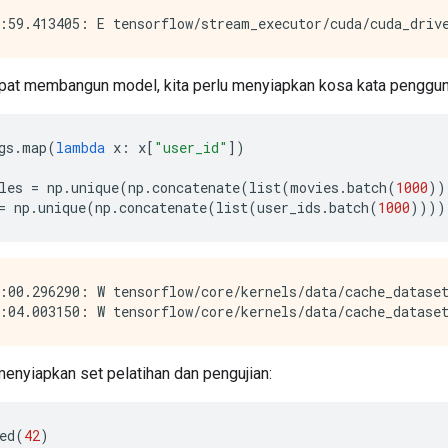
pat membangun model, kita perlu menyiapkan kosa kata pengguna
gs
.
map
(
lambda
 x
:
 x
[
"user_id"
])
les 
=
 np
.
unique
(
np
.
concatenate
(
list
(
movies
.
batch
(
1000
))
=
 np
.
unique
(
np
.
concatenate
(
list
(
user_ids
.
batch
(
1000
))))
:00.296290: W tensorflow/core/kernels/data/cache_datase
menyiapkan set pelatihan dan pengujian:
ed
(
42
)