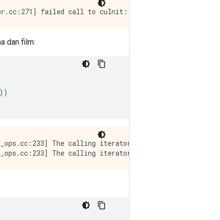
 dan film:
))
t_ops.cc:233] The calling iterator did not fully read th