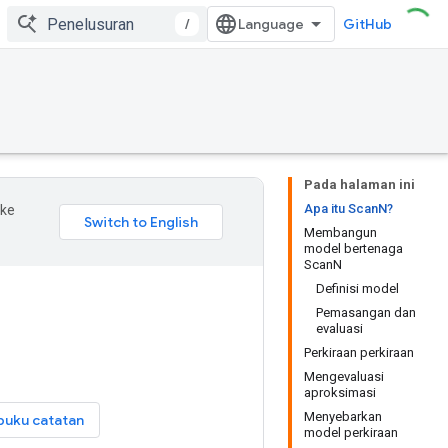
/
GitHub
Pada halaman ini
Apa itu ScanN?
 ke
Membangun
model bertenaga
ScanN
Definisi model
Pemasangan dan
evaluasi
Perkiraan perkiraan
Mengevaluasi
aproksimasi
Menyebarkan
buku catatan
model perkiraan