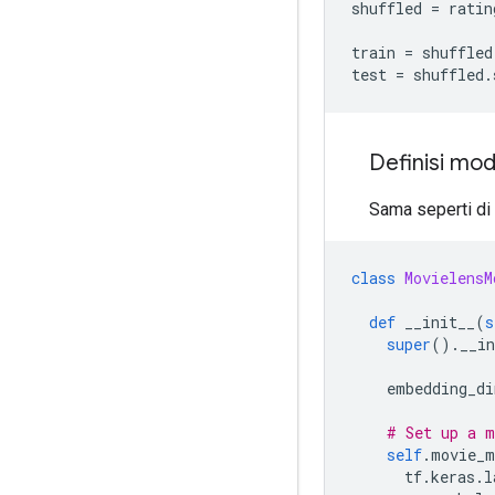
shuffled 
=
 ratin
train 
=
 shuffled
test 
=
 shuffled
.
Definisi mod
Sama seperti di
class
MovielensM
def
 __init__
(
s
super
().
__in
    embedding_di
# Set up a m
self
.
movie_m
      tf
.
keras
.
l