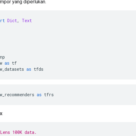
mpor yang diperlukan.
rt
Dict
,
Text
np
w 
as
 tf
w_datasets 
as
 tfds
w_recommenders 
as
 tfrs
a:
Lens 100K data.