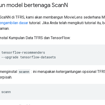
n model bertenaga Scan
N
ScaNN di TFRS, kami akan membangun MovieLens sederhana Mod
engambilan dasar
tutorial. Jika Anda telah mengikuti tutorial itu, 
 aman.
instal Kumpulan Data TFRS dan TensorFlow:
 tensorflow
-
recommenders
 
--
upgrade tensorflow
-
datasets
 menginstal
scann
: ini merupakan ketergantungan opsional TFR
erpisah.
 scann