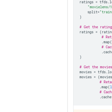
ratings 
=
 tfds
.
l
"movielens/1
    split
=
"train
)
# Get the rating
ratings 
=
(
ratin
# Ret
.
map
(
# Cac
.
cach
)
# Get the movie
movies 
=
 tfds
.
lo
movies 
=
(
movie
# Reta
.
map
(
# Cach
.
cache