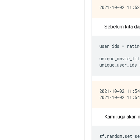
Sebelum kita da
user_ids 
=
 ratin
unique_movie_tit
unique_user_ids 
2021-10-02 11:54
Kami juga akan 
tf
.
random
.
set_se