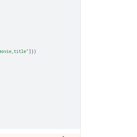
movie_title"
]})