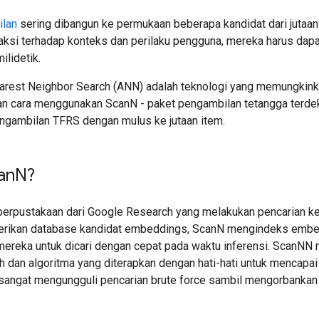
lan
sering dibangun ke permukaan beberapa kandidat dari jutaan a
aksi terhadap konteks dan perilaku pengguna, mereka harus dap
ilidetik.
rest Neighbor Search (ANN) adalah teknologi yang memungkinkan h
n cara menggunakan ScanN - paket pengambilan tetangga terdek
gambilan TFRS dengan mulus ke jutaan item.
an
N?
erpustakaan dari Google Research yang melakukan pencarian k
berikan database kandidat embeddings, ScanN mengindeks embed
reka untuk dicari dengan cepat pada waktu inferensi. ScanNN
h dan algoritma yang diterapkan dengan hati-hati untuk mencapai
a sangat mengungguli pencarian brute force sambil mengorbankan 