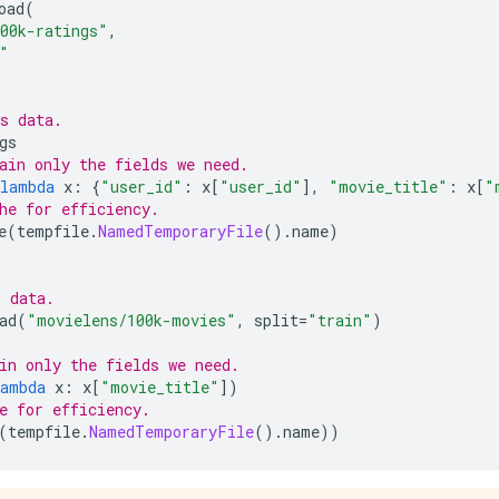
oad
(
00k-ratings"
,
"
s data.
gs
ain only the fields we need.
lambda
 x
:
{
"user_id"
:
 x
[
"user_id"
],
"movie_title"
:
 x
[
"
he for efficiency.
e
(
tempfile
.
NamedTemporaryFile
().
name
)
s data.
ad
(
"movielens/100k-movies"
,
 split
=
"train"
)
s
in only the fields we need.
lambda
 x
:
 x
[
"movie_title"
])
e for efficiency.
(
tempfile
.
NamedTemporaryFile
().
name
))