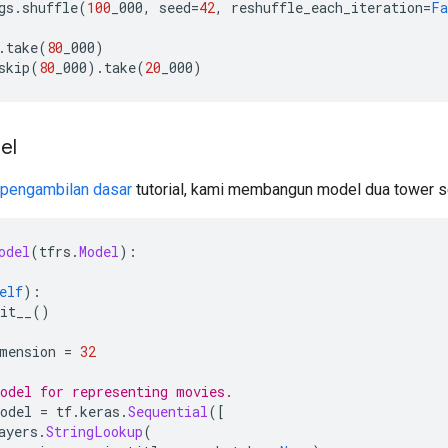
gs
.
shuffle
(
100
_000
,
 seed
=
42
,
 reshuffle_each_iteration
=
Fa
.
take
(
80
_000
)
skip
(
80
_000
).
take
(
20
_000
)
el
pengambilan dasar
tutorial, kami membangun model dua tower s
odel
(
tfrs
.
Model
):
elf
):
it__
()
mension 
=
32
odel for representing movies.
odel 
=
 tf
.
keras
.
Sequential
([
ayers
.
StringLookup
(