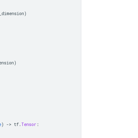
_dimension
)
ension
)
e
)
->
 tf
.
Tensor
: