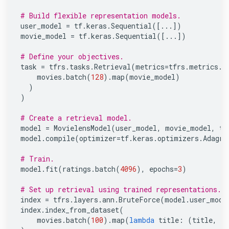
# Build flexible representation models.
user_model
=
tf
.
keras
.
Sequential
([
...
])
movie_model
=
tf
.
keras
.
Sequential
([
...
])
# Define your objectives.
task
=
tfrs
.
tasks
.
Retrieval
(
metrics
=
tfrs
.
metrics
.
F
movies
.
batch
(
128
)
.
map
(
movie_model
)
)
)
# Create a retrieval model.
model
=
MovielensModel
(
user_model
,
movie_model
,
ta
model
.
compile
(
optimizer
=
tf
.
keras
.
optimizers
.
Adagra
# Train.
model
.
fit
(
ratings
.
batch
(
4096
),
epochs
=
3
)
# Set up retrieval using trained representations.
index
=
tfrs
.
layers
.
ann
.
BruteForce
(
model
.
user_mode
index
.
index_from_dataset
(
movies
.
batch
(
100
)
.
map
(
lambda
title
:
(
title
,
m