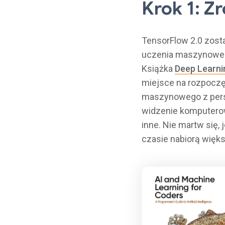
Krok 1: Z
TensorFlow 2.0 zost
uczenia maszynowego,
Książka
Deep Learni
miejsce na rozpoczę
maszynowego z persp
widzenie komputerow
inne. Nie martw się,
czasie nabiorą więk