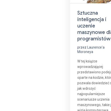
Sztuczna
inteligencja i
uczenie
maszynowe dl
programistów
przez Laurence'a
Moroneya
W tej książce
wprowadzającej
przedstawiono podej
oparte na kodzie, któ
pozwala dowiedzieć s
jak wdrożyć
najpopularniejsze
scenariusze uczenia
maszynowego, takie 
wizja komputerowa,