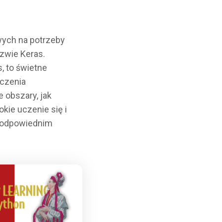
wych na potrzeby
zwie Keras.
, to świetne
uczenia
 obszary, jak
kie uczenie się i
w odpowiednim