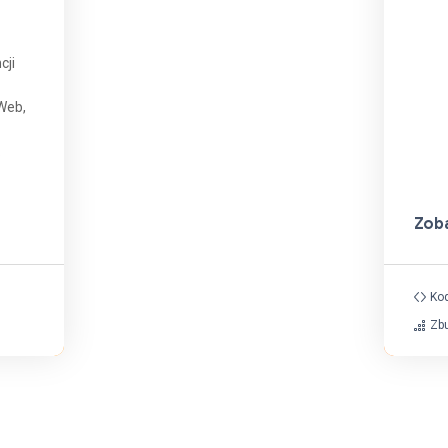
cji
Web,
.
Zob
Ko
Zb