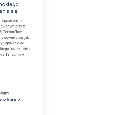
bokiego
enia się
 kursie online
cowanym przez
ł TensorFlow i
ty dowiesz się, jak
yć aplikacje do
kiego uczenia się za
cą TensorFlow.
łatny
acz kurs