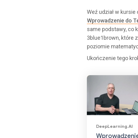
Weź udział w kursie o
Wprowadzenie do Te
same podstawy, co k
3blue1brown, które z
poziomie matematy
Ukończenie tego krok
DeepLearning.AI
Wprowadzeni