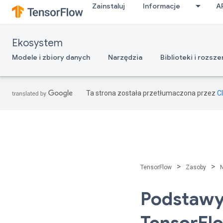
Zainstaluj
Informacje
A
Ekosystem
Modele i zbiory danych
Narzędzia
Biblioteki i rozsz
Ta strona została przetłumaczona przez
C
>
>
TensorFlow
Zasoby
Podstawy
TensorFl