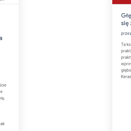
Głę
się
przez
a
Ta ks
prak
prak
wpro
głębo
Kera
ście
re
ię,
jak