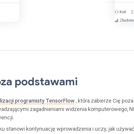
Kod
Zbudow
Poza podstawami
lizacji programisty TensorFlow
, która zabierze Cię poz
wadzającymi zagadnieniami widzenia komputerowego, NL
encji.
ku stanowi kontynuację wprowadzenia i uczy, jak używa