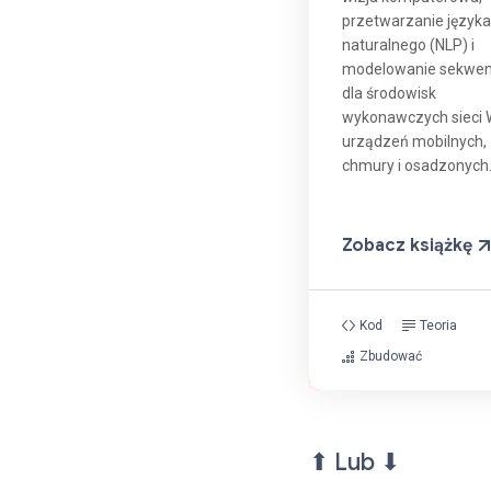
przetwarzanie języka
naturalnego (NLP) i
modelowanie sekwen
dla środowisk
wykonawczych sieci 
urządzeń mobilnych,
chmury i osadzonych
Zobacz książkę
Kod
Teoria
Zbudować
⬆ Lub ⬇