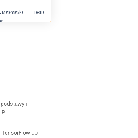
Matematyka
Teoria
ać
a podstawy i
P i
ć TensorFlow do