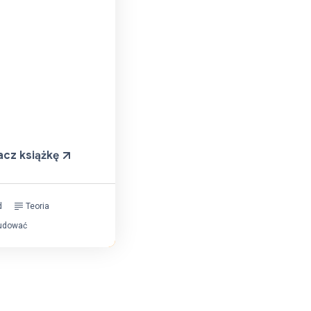
acz książkę
d
Teoria
udować