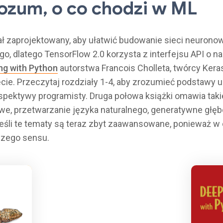
rozum, o co chodzi w ML
ał zaprojektowany, aby ułatwić budowanie sieci neurono
 dlatego TensorFlow 2.0 korzysta z interfejsu API o na
ng with Python
autorstwa Francois Cholleta, twórcy Keras
cie. Przeczytaj rozdziały 1-4, aby zrozumieć podstawy 
ektywy programisty. Druga połowa książki omawia takie
e, przetwarzanie języka naturalnego, generatywne głębo
 jeśli te tematy są teraz zbyt zaawansowane, ponieważ 
szego sensu.