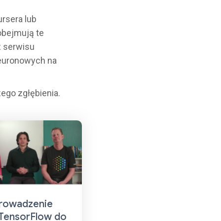
rsera lub
obejmują te
 serwisu
 neuronowych na
zego zgłębienia.
rowadzenie
TensorFlow do