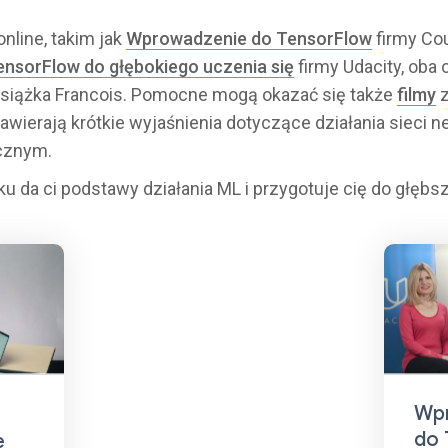
nline, takim jak
Wprowadzenie do TensorFlow
firmy Cou
nsorFlow do głębokiego uczenia się
firmy Udacity, oba 
siążka Francois. Pomocne mogą okazać się także
filmy
z
awierają krótkie wyjaśnienia dotyczące działania sieci
cznym.
u da ci podstawy działania ML i przygotuje cię do głębs
Wp
do 
e