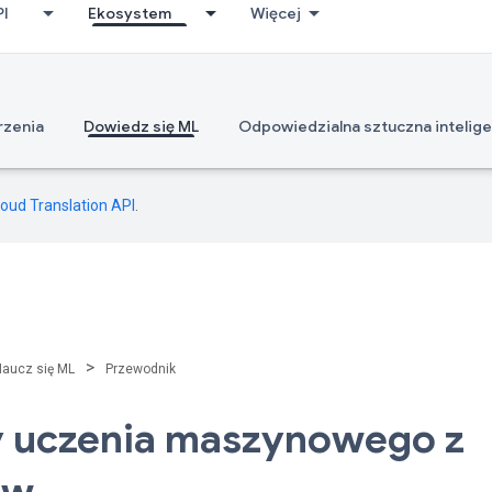
PI
Ekosystem
Więcej
erzenia
Dowiedz się ML
Odpowiedzialna sztuczna intelige
loud Translation API
.
>
Naucz się ML
Przewodnik
 uczenia maszynowego z
ow