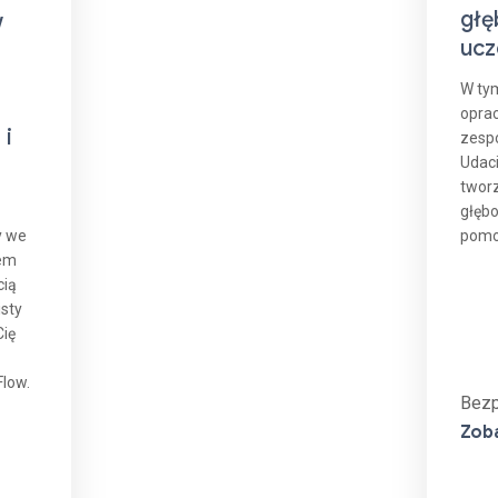
głę
w
ucz
W tym
opra
i
zespó
Udaci
tworz
głębo
y we
pomo
łem
cią
isty
Cię
Flow.
Bezp
Zob