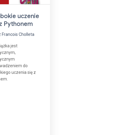
bokie uczenie
 z Pythonem
 Francois Cholleta
iążka jest
tycznym,
tycznym
wadzeniem do
kiego uczenia się z
sem.