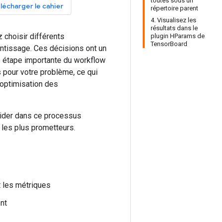
toutes sous un
lécharger le cahier
répertoire parent
4. Visualisez les
résultats dans le
 choisir différents
plugin HParams de
TensorBoard
entissage. Ces décisions ont un
e étape importante du workflow
 pour votre problème, ce qui
 optimisation des
aider dans ce processus
 les plus prometteurs.
 les métriques
nt