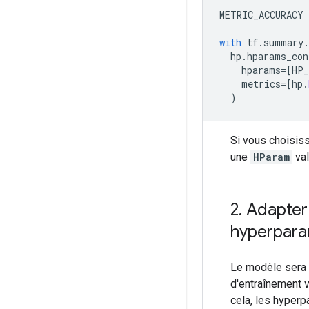
METRIC_ACCURACY 
with
 tf
.
summary
.
  hp
.
hparams_con
    hparams
=[
HP_
    metrics
=[
hp
.
)
Si vous choisiss
une
HParam
val
2
.
Adapter 
hyperpara
Le modèle sera 
d'entraînement v
cela, les hyper