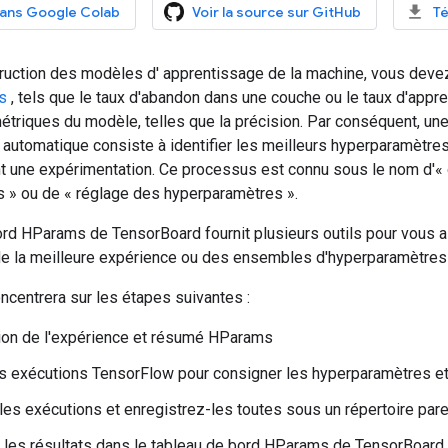
dans Google Colab
Voir la source sur GitHub
Té
truction des modèles d' apprentissage de la machine, vous devez
s
, tels que le taux d'abandon dans une couche ou le taux d'appr
étriques du modèle, telles que la précision. Par conséquent, un
automatique consiste à identifier les meilleurs hyperparamètres
t une expérimentation. Ce processus est connu sous le nom d'«
 » ou de « réglage des hyperparamètres ».
ord HParams de TensorBoard fournit plusieurs outils pour vous 
n de la meilleure expérience ou des ensembles d'hyperparamètres
oncentrera sur les étapes suivantes :
ion de l'expérience et résumé HParams
s exécutions TensorFlow pour consigner les hyperparamètres et
es exécutions et enregistrez-les toutes sous un répertoire pare
 les résultats dans le tableau de bord HParams de TensorBoard