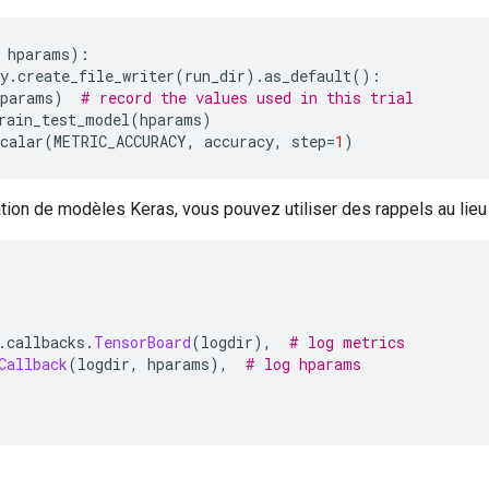
 hparams
):
y
.
create_file_writer
(
run_dir
).
as_default
():
hparams
)
# record the values used in this trial
rain_test_model
(
hparams
)
calar
(
METRIC_ACCURACY
,
 accuracy
,
 step
=
1
)
tion de modèles Keras, vous pouvez utiliser des rappels au lieu 
.
callbacks
.
TensorBoard
(
logdir
),
# log metrics
Callback
(
logdir
,
 hparams
),
# log hparams