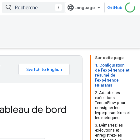
/
GitHub
Sur cette page
1. Configuration
e
de l'expérience et
résumé de
l'expérience
HParams
2. Adapter les
exécutions
TensorFlow pour
tableau de bord
consigner les
hyperparamètres et
les métriques
3. Démarrez les
exécutions et
enregistrez-les