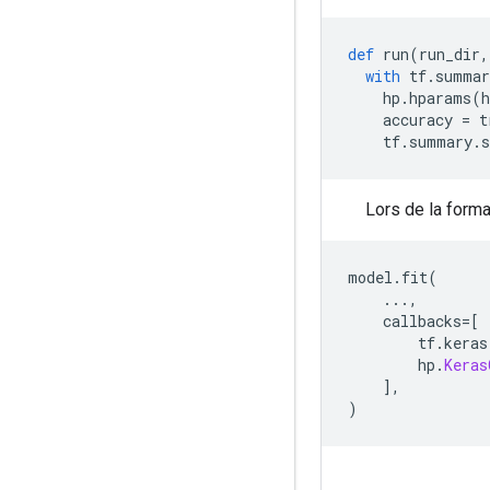
def
 run
(
run_dir
,
with
 tf
.
summar
    hp
.
hparams
(
    accuracy 
=
 t
    tf
.
summary
.
s
Lors de la forma
model
.
fit
(
...,
    callbacks
=[
        tf
.
keras
        hp
.
Keras
],
)