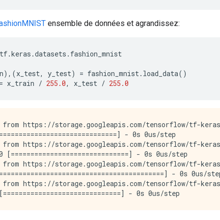
ashionMNIST
ensemble de données et agrandissez:
tf
.
keras
.
datasets
.
fashion_mnist
n
),(
x_test
,
 y_test
)
=
 fashion_mnist
.
load_data
()
=
 x_train 
/
255.0
,
 x_test 
/
255.0
 from https://storage.googleapis.com/tensorflow/tf-keras
==============================] - 0s 0us/step

 from https://storage.googleapis.com/tensorflow/tf-keras
0 [==============================] - 0s 0us/step

 from https://storage.googleapis.com/tensorflow/tf-keras
==========================================] - 0s 0us/step
 from https://storage.googleapis.com/tensorflow/tf-keras