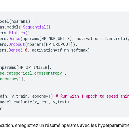
odel
(
hparams
):
as
.
models
.
Sequential
([
ers
.
Flatten
(),
ers
.
Dense
(
hparams
[
HP_NUM_UNITS
],
 activation
=
tf
.
nn
.
relu
)
ers
.
Dropout
(
hparams
[
HP_DROPOUT
]),
ers
.
Dense
(
10
,
 activation
=
tf
.
nn
.
softmax
),
(
hparams
[
HP_OPTIMIZER
],
se_categorical_crossentropy'
,
accuracy'
],
ain
,
 y_train
,
 epochs
=
1
)
# Run with 1 epoch to speed thi
model
.
evaluate
(
x_test
,
 y_test
)
y
ution, enregistrez un résumé hparams avec les hyperparamètres 