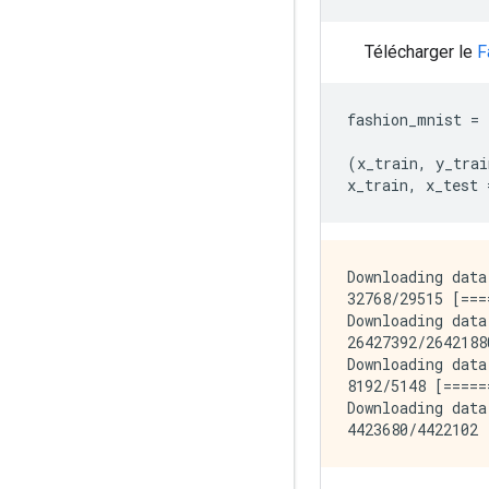
Télécharger le
F
fashion_mnist 
=
 
(
x_train
,
 y_trai
x_train
,
 x_test 
Downloading data
32768/29515 [===
Downloading data
26427392/2642188
Downloading data
8192/5148 [=====
Downloading data