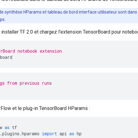
de synthèse HParams et tableau
de
bord interface utilisateur sont dans
ps.
nstaller TF 2.0 et chargez l'extension TensorBoard pour notebo
rBoard notebook extension
board
gs from previous runs
Flow et le plug-in TensorBoard HParams :
w 
as
 tf
.
plugins
.
hparams 
import
 api 
as
 hp