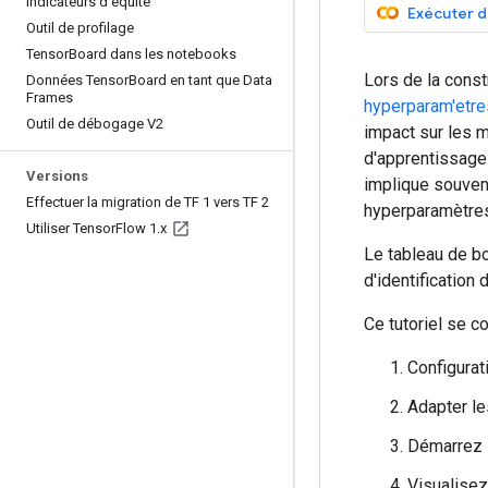
Indicateurs d'équité
Exécuter 
Outil de profilage
Tensor
Board dans les notebooks
Lors de la cons
Données Tensor
Board en tant que Data
Frames
hyperparam'etre
Outil de débogage V2
impact sur les m
d'apprentissage 
Versions
implique souven
Effectuer la migration de TF 1 vers TF 2
hyperparamètres
Utiliser Tensor
Flow 1
.
x
Le tableau de b
d'identificatio
Ce tutoriel se c
Configurat
Adapter le
Démarrez l
Visualisez