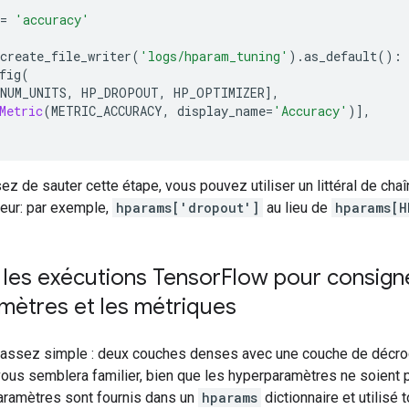
=
'accuracy'
create_file_writer
(
'logs/hparam_tuning'
).
as_default
():
fig
(
NUM_UNITS
,
 HP_DROPOUT
,
 HP_OPTIMIZER
],
Metric
(
METRIC_ACCURACY
,
 display_name
=
'Accuracy'
)],
ez de sauter cette étape, vous pouvez utiliser un littéral de cha
eur: par exemple,
hparams['dropout']
au lieu de
hparams[H
les exécutions Tensor
Flow pour consigne
mètres et les métriques
assez simple : deux couches denses avec une couche de décroc
ous semblera familier, bien que les hyperparamètres ne soient p
paramètres sont fournis dans un
hparams
dictionnaire et utilisé 