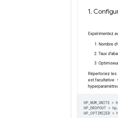
1
.
Configur
Expérimentez av
Nombre d'
Taux d'ab
Optimiseu
Répertoriez les 
est facultative 
hyperparamètres 
HP_NUM_UNITS 
=
 h
HP_DROPOUT 
=
 hp
HP_OPTIMIZER 
=
 