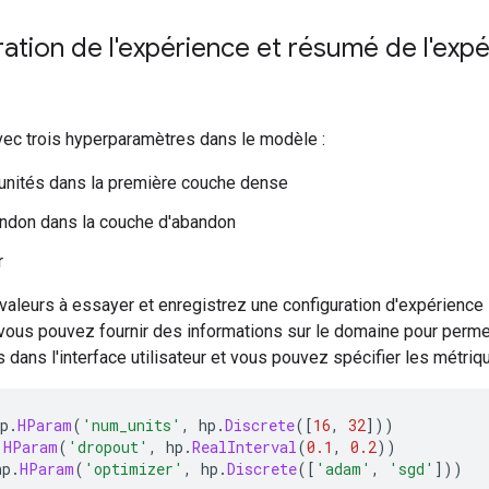
ation de l'expérience et résumé de l'ex
ec trois hyperparamètres dans le modèle :
unités dans la première couche dense
andon dans la couche d'abandon
r
valeurs à essayer et enregistrez une configuration d'expérience
: vous pouvez fournir des informations sur le domaine pour permet
dans l'interface utilisateur et vous pouvez spécifier les métrique
p
.
HParam
(
'num_units'
,
 hp
.
Discrete
([
16
,
32
]))
.
HParam
(
'dropout'
,
 hp
.
RealInterval
(
0.1
,
0.2
))
hp
.
HParam
(
'optimizer'
,
 hp
.
Discrete
([
'adam'
,
'sgd'
]))