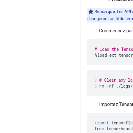
Remarque:
Les API 
changeront
au
fil
du
tem
Commencez par i
# Load the Tenso
%
load_ext tensor
# Clear any lo
rm 
-
rf 
./
logs
/
Importez Tensor
import
 tensorflo
from
 tensorboard