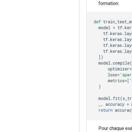
formation:
def
 train_test_m
  model 
=
 tf
.
ker
    tf
.
keras
.
lay
    tf
.
keras
.
lay
    tf
.
keras
.
lay
    tf
.
keras
.
lay
])
  model
.
compile
      optimizer
=
      loss
=
'spar
      metrics
=[
'
)
  model
.
fit
(
x_tr
  _
,
 accuracy 
=
 
return
 accurac
Pour chaque exéc