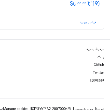
Summit '19)
فیلم را ببینید
مرتبط بمانید
وبلاگ
GitHub
Twitter
哔哩哔哩
شرایط
حریم خصوصی
ICP证合字B2-20070004号
Manage cookies
ثبت‌