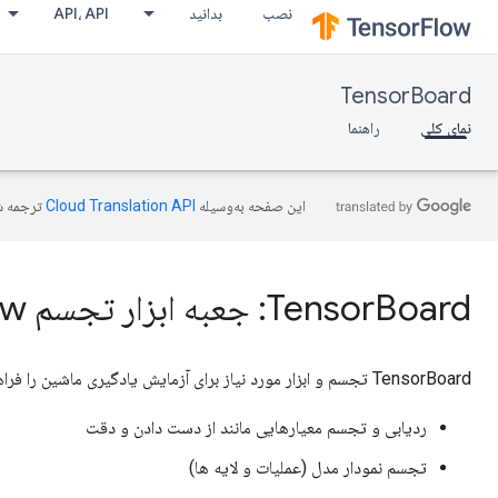
نصب
بدانید
API، API
TensorBoard
نمای کلی
راهنما
این صفحه به‌وسیله
ترجمه ش
TensorBoard: جعبه ابزار تجسم TensorFlow
TensorBoard تجسم و ابزار مورد نیاز برای آزمایش یادگیری ماشین را فراهم می کند:
ردیابی و تجسم معیارهایی مانند از دست دادن و دقت
تجسم نمودار مدل (عملیات و لایه ها)