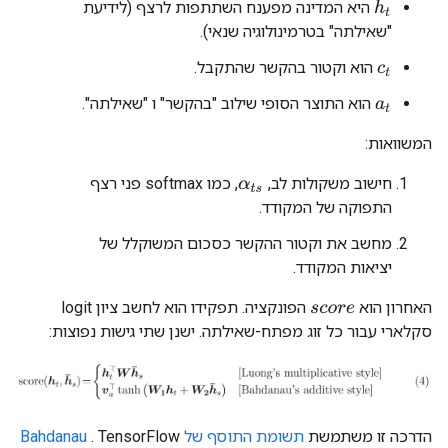
היא המדינה מפענח השתתפות לרצף (לידיעת
h
t
"שאילתה" בטרמינולוגיה שנאי).
הוא וקטור בהקשר שהתקבל.
c
t
הוא התוצר הסופי שילוב "בהקשר" ו "שאילתה".
a
t
המשוואות:
חישוב משקולות לב,
, כמו softmax פני רצף
α
t
s
התפוקה של המקודד.
מחשב את וקטור ההקשר כסכום המשוקלל של
יציאות המקודד.
האחרון הוא
הפונקציה. תפקידו הוא לחשב ציון logit
s
c
o
r
e
סקלארי עבור כל זוג מפתח-שאילתה. ישנן שתי גישות נפוצות:
הדרכה זו משתמשת
תשומת התוסף של Bahdanau
. TensorFlow