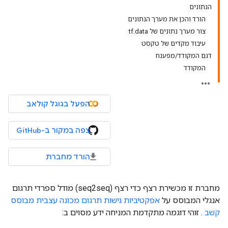
הנתונים
הורד והכן את מערך הנתונים
צור מערך נתונים של tf.data
עיבוד מקדים של טקסט
דגם המקודד/מפענח
המקודד
הפעל בגוגל קולאב
צפה במקור ב-GitHub
הורד מחברת
מחברת זו מכשירת רצף כדי רצף (seq2seq) מודל ספרדי תרגום
אנגלי המבוסס על
אפקטיביות גישות תרגום מכונה עצבית מבוסס
קשב
. זוהי דוגמה מתקדמת המניחה ידע מסוים ב: