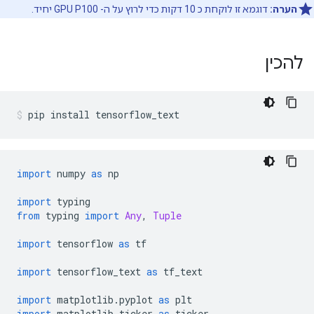
הערה:
דוגמא זו לוקחת כ 10 דקות כדי לרוץ על ה- GPU P100 יחיד.
להכין
pip install tensorflow_text
import
 numpy 
as
 np
import
 typing
from
 typing 
import
Any
,
Tuple
import
 tensorflow 
as
 tf
import
 tensorflow_text 
as
 tf_text
import
 matplotlib
.
pyplot 
as
 plt
import
 matplotlib
.
ticker 
as
 ticker