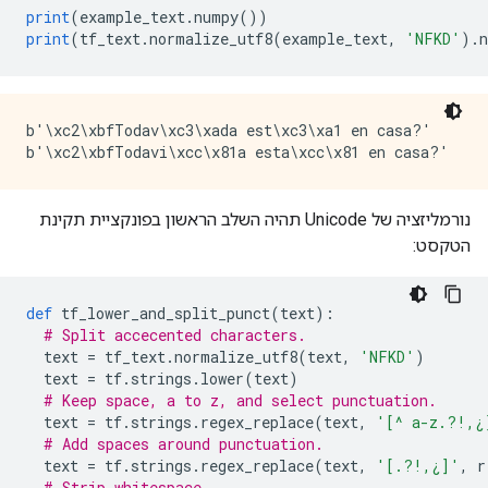
print
(
example_text
.
numpy
())
print
(
tf_text
.
normalize_utf8
(
example_text
,
'NFKD'
).
b'\xc2\xbfTodav\xc3\xada est\xc3\xa1 en casa?'

נורמליזציה של Unicode תהיה השלב הראשון בפונקציית תקינת
הטקסט:
def
 tf_lower_and_split_punct
(
text
):
# Split accecented characters.
  text 
=
 tf_text
.
normalize_utf8
(
text
,
'NFKD'
)
  text 
=
 tf
.
strings
.
lower
(
text
)
# Keep space, a to z, and select punctuation.
  text 
=
 tf
.
strings
.
regex_replace
(
text
,
'[^ a-z.?!,¿
# Add spaces around punctuation.
  text 
=
 tf
.
strings
.
regex_replace
(
text
,
'[.?!,¿]'
,
 r
# Strip whitespace.