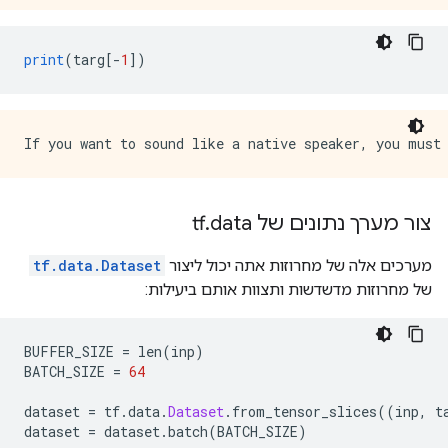
print
(
targ
[-
1
])
צור מערך נתונים של tf
data
.
מערכים אלה של מחרוזות אתה יכול ליצור
tf.data.Dataset
של מחרוזות מדשדשות ותצוות אותם ביעילות:
BUFFER_SIZE 
=
 len
(
inp
)
BATCH_SIZE 
=
64
dataset 
=
 tf
.
data
.
Dataset
.
from_tensor_slices
((
inp
,
 t
dataset 
=
 dataset
.
batch
(
BATCH_SIZE
)