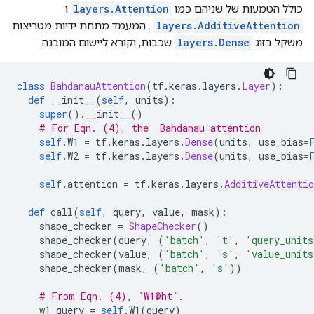
כולל הטמעות של שניהם כמו
layers.Attention
ו
layers.AdditiveAttention
. המעמד מתחת ידיות מטריצות
משקל בזוג
layers.Dense
שכבות, וקורא ליישום המובנה.
class
BahdanauAttention
(
tf
.
keras
.
layers
.
Layer
):
def
 __init__
(
self
,
 units
):
super
().
__init__
()
# For Eqn. (4), the  Bahdanau attention
self
.
W1 
=
 tf
.
keras
.
layers
.
Dense
(
units
,
 use_bias
=
self
.
W2 
=
 tf
.
keras
.
layers
.
Dense
(
units
,
 use_bias
=
self
.
attention 
=
 tf
.
keras
.
layers
.
AdditiveAttentio
def
 call
(
self
,
 query
,
 value
,
 mask
):
    shape_checker 
=
ShapeChecker
()
    shape_checker
(
query
,
(
'batch'
,
't'
,
'query_units
    shape_checker
(
value
,
(
'batch'
,
's'
,
'value_units
    shape_checker
(
mask
,
(
'batch'
,
's'
))
# From Eqn. (4), `W1@ht`.
    w1_query 
=
self
.
W1
(
query
)