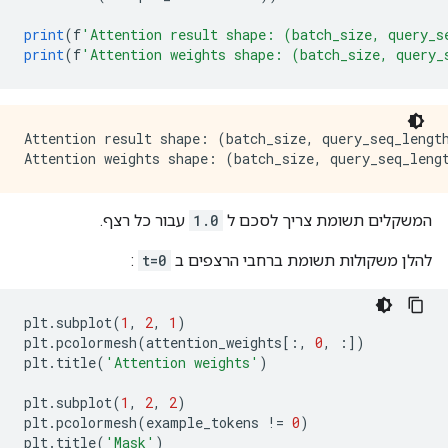
print
(
f
'Attention result shape: (batch_size, query_s
print
(
f
'Attention weights shape: (batch_size, query_
Attention result shape: (batch_size, query_seq_length
המשקלים תשומת צריך לסכם ל
1.0
עבור כל רצף.
להלן משקולות תשומת ברחבי הרצפים ב
t=0
:
plt
.
subplot
(
1
,
2
,
1
)
plt
.
pcolormesh
(
attention_weights
[:,
0
,
:])
plt
.
title
(
'Attention weights'
)
plt
.
subplot
(
1
,
2
,
2
)
plt
.
pcolormesh
(
example_tokens 
!=
0
)
plt
.
title
(
'Mask'
)