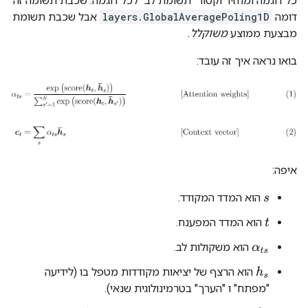
כל דוגמה ומחזיר וקטור "תשומת לב" לכל דוגמה. שכבת תשומה זה
דומה
layers.GlobalAveragePoling1D
אבל שכבת תשומת
מבצעת ממוצע
משוקלל.
בואו נראה איך זה עובד:
איפה:
הוא המדד המקודד.
s
הוא המדד המפענח.
t
הוא משקולות לב.
α
t
s
הוא הרצף של יציאות מקודדות מטפל בו (לידיעה
h
s
"מפתח" ו "הערך" בטרמינולוגית שנאי).