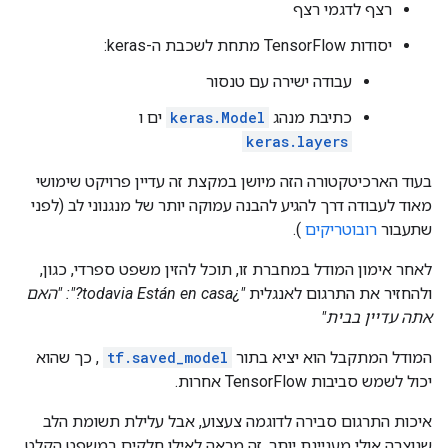
רצף לדגמי רצף
יסודות TensorFlow מתחת לשכבת ה-keras:
עבודה ישירה עם טנסור
כתיבת מנהג
keras.Model
ים ו
keras.layers
בעוד הארכיטקטורה הזה מיושן במקצת זה עדיין פרויקט שימושי
מאוד לעבודה דרך להגיע להבנה עמוקה יותר של מנגנוני לב (לפני
שתעבור
רובוטריקים
).
לאחר אימון המודל במחברת זו, תוכל להזין משפט ספרדי, כגון,
ולהחזיר את התרגום לאנגלית
"¿todavia Están en casa?":
"האם
אתה עדיין בבית"
המודל המתקבל הוא יציא בתור
tf.saved_model
, כך שהוא
יכול לשמש סביבות TensorFlow אחרות.
איכות התרגום סבירה לדוגמה צעצוע, אבל עלילת תשומת הלב
שנוצרה אולי מעניינת יותר. זה מראה לאילו חלקים במשפט הקלט