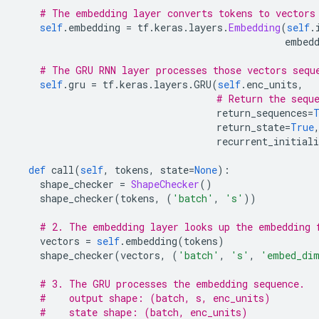
# The embedding layer converts tokens to vectors
self
.
embedding 
=
 tf
.
keras
.
layers
.
Embedding
(
self
.
                                               embed
# The GRU RNN layer processes those vectors sequ
self
.
gru 
=
 tf
.
keras
.
layers
.
GRU
(
self
.
enc_units
,
# Return the sequ
                                   return_sequences
=
                                   return_state
=
True
                                   recurrent_initiali
def
 call
(
self
,
 tokens
,
 state
=
None
):
    shape_checker 
=
ShapeChecker
()
    shape_checker
(
tokens
,
(
'batch'
,
's'
))
# 2. The embedding layer looks up the embedding 
    vectors 
=
self
.
embedding
(
tokens
)
    shape_checker
(
vectors
,
(
'batch'
,
's'
,
'embed_di
# 3. The GRU processes the embedding sequence.
#    output shape: (batch, s, enc_units)
#    state shape: (batch, enc_units)