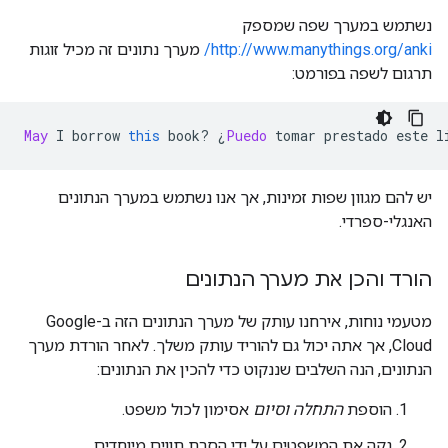
נשתמש במערך שפה שמספק
http://www.manythings.org/anki/
מערך נתונים זה מכיל זוגות
תרגום לשפה בפורמט:
May
 I borrow 
this
 book
?
¿
Puedo
 tomar prestado este l
יש להם מגוון שפות זמינות, אך אנו נשתמש במערך הנתונים
האנגלי-ספרדי.
הורד והכן את מערך הנתונים
מטעמי נוחות, אירחנו עותק של מערך הנתונים הזה ב-Google
Cloud, אך אתה יכול גם להוריד עותק משלך. לאחר הורדת מערך
הנתונים, הנה השלבים שננקוט כדי להכין את הנתונים:
הוספת
התחלה
וסיום
אסימון לכול משפט.
נקה את המשפטים על ידי הסרת תווים מיוחדים.