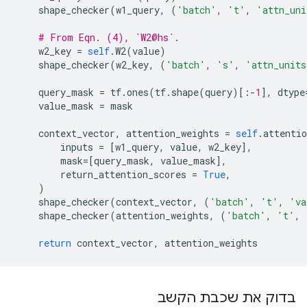
    shape_checker
(
w1_query
,
(
'batch'
,
't'
,
'attn_uni
# From Eqn. (4), `W2@hs`.
    w2_key 
=
self
.
W2
(
value
)
    shape_checker
(
w2_key
,
(
'batch'
,
's'
,
'attn_units
    query_mask 
=
 tf
.
ones
(
tf
.
shape
(
query
)[:-
1
],
 dtype
    value_mask 
=
 mask
    context_vector
,
 attention_weights 
=
self
.
attentio
        inputs 
=
[
w1_query
,
 value
,
 w2_key
],
        mask
=[
query_mask
,
 value_mask
],
        return_attention_scores 
=
True
,
)
    shape_checker
(
context_vector
,
(
'batch'
,
't'
,
'va
    shape_checker
(
attention_weights
,
(
'batch'
,
't'
,
return
 context_vector
,
 attention_weights
בדוק את שכבת הקשב