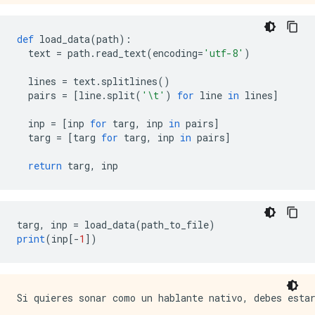
def
 load_data
(
path
):
  text 
=
 path
.
read_text
(
encoding
=
'utf-8'
)
  lines 
=
 text
.
splitlines
()
  pairs 
=
[
line
.
split
(
'\t'
)
for
 line 
in
 lines
]
  inp 
=
[
inp 
for
 targ
,
 inp 
in
 pairs
]
  targ 
=
[
targ 
for
 targ
,
 inp 
in
 pairs
]
return
 targ
,
 inp
targ
,
 inp 
=
 load_data
(
path_to_file
)
print
(
inp
[-
1
])