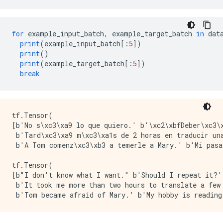
for
 example_input_batch
,
 example_target_batch 
in
 dat
print
(
example_input_batch
[:
5
])
print
()
print
(
example_target_batch
[:
5
])
break
tf.Tensor(

[b'No s\xc3\xa9 lo que quiero.' b'\xc2\xbfDeber\xc3\x
 b'Tard\xc3\xa9 m\xc3\xa1s de 2 horas en traducir una
 b'A Tom comenz\xc3\xb3 a temerle a Mary.' b'Mi pasa
tf.Tensor(

[b"I don't know what I want." b'Should I repeat it?'

 b'It took me more than two hours to translate a few 