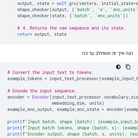
    output
,
 state 
=
self
.
gru
(
vectors
,
 initial_state
=
    shape_checker
(
output
,
(
'batch'
,
's'
,
'enc_units'
    shape_checker
(
state
,
(
'batch'
,
'enc_units'
))
# 4. Returns the new sequence and its state.
return
 output
,
 state
הנה איך זה משתלב עד כה:
# Convert the input text to tokens.
example_tokens 
=
 input_text_processor
(
example_input_
# Encode the input sequence.
encoder 
=
Encoder
(
input_text_processor
.
vocabulary_si
                  embedding_dim
,
 units
)
example_enc_output
,
 example_enc_state 
=
 encoder
(
exam
print
(
f
'Input batch, shape (batch): {example_input_b
print
(
f
'Input batch tokens, shape (batch, s): {examp
print
(
f
'Encoder output, shape (batch, s, units): {ex