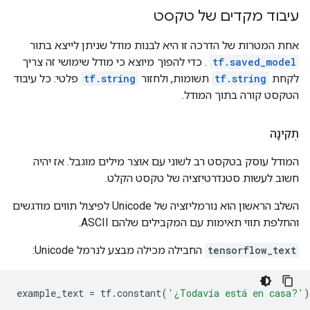
עיבוד מקדים של טקסט
אחת המטרות של הדרכה זו היא לבנות מודל שניתן לייצא בתור
tf.saved_model
. כדי להפוך מיוצא כי מודל שימושי זה צריך
לקחת
tf.string
תשומות, ולחזור
tf.string
פלטי: כל עיבוד
הטקסט קורה בתוך המודל.
תְקִינָה
המודל עוסק בטקסט רב לשוני עם אוצר מילים מוגבל. אז יהיה
חשוב לעשות סטנדרטיזציה של טקסט הקלט.
השלב הראשון הוא נורמליזציה של Unicode לפיצול תווים מודגשים
והחלפת תווי תאימות עם המקבילים שלהם ASCII.
tensorflow_text
החבילה מכילה מבצע לנרמל Unicode:
example_text 
=
 tf
.
constant
(
'¿Todavía está en casa?'
)